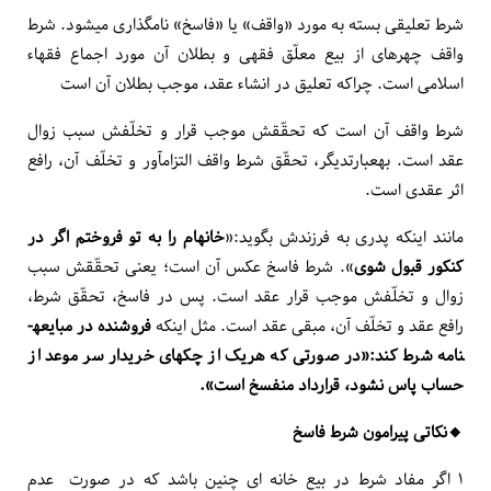
شرط تعلیقی بسته به مورد «واقف» یا «فاسخ» نام­گذاری می­شود. شرط
واقف چهره­ای از بیع معلّق فقهی و بطلان آن مورد اجماع فقهاء
اسلامی است. چراکه تعلیق در انشاء عقد، موجب بطلان آن است
شرط واقف آن است که تحقّقش موجب قرار و تخلّفش سبب زوال
عقد است. به­عبارت­دیگر، تحقّق شرط واقف التزام­آور و تخلّف آن، رافع
اثر عقدی است.
مانند این­که پدری به فرزندش بگوید:«
خانه­ام را به تو فروختم اگر در
کنکور قبول شوی
». شرط فاسخ عکس آن است؛ یعنی تحقّقش سبب
زوال و تخلّفش موجب قرار عقد است. پس در فاسخ، تحقّق شرط،
رافع عقد و تخلّف آن، مبقی عقد است. مثل این­که
فروشنده در مبایعه­
نامه شرط کند:«در صورتی که هر­یک از چک­های خریدار سر موعد از
حساب پاس نشود، قرارداد منفسخ است».
🔸️نکاتی پیرامون شرط فاسخ
۱ اگر مفاد شرط در بیع خانه ای چنین باشد که در صورت عدم