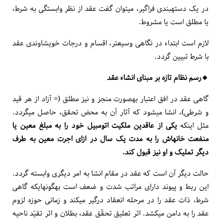
در یک دسته­بندی فراگیر، می­توان گفت عقد از نظر وابستگی به شرط،
یا مطلق است یا مشروط.
لازم است ابتداء در نگاهی وسیع­تر، اقسام و درجات خویشاوندی عقد
با شرط تبیین گردد.
🔸️رسم نظام تازه بر مبنای انشاء عقد
گاهی عقد در افق اعتبار به­صورت منجز و نیز مطلق (= آزاد از هر قید
و شرطی)، انشا می­شود که آثار آن به محض تحقق، حاصل می­گردد.
مثل این­که
یکی از عاقدین ملکیت اتومبیل خود را به مبلغ معین یا
منفعت خانه­اش را به مدت یک سال در ازای اجرت معین به طرف
دیگر تملیک و او نیز قبول کند.
حالت دیگر آن است که عقد در مقام انشا به امر دیگری وابسته گردد.
این ربط و پیوند دارای مراتب شدت و ضعف است به­گونه­ای­که گاهی
شرط، ذات عقد را در مرحله انعقاد درگیر می­کند و زمانی حوزه لزوم
عقد را به دامن می­کشد. اثر تعلیق تحقّق عقد، بطلان و اثر تقیّد ناحیه