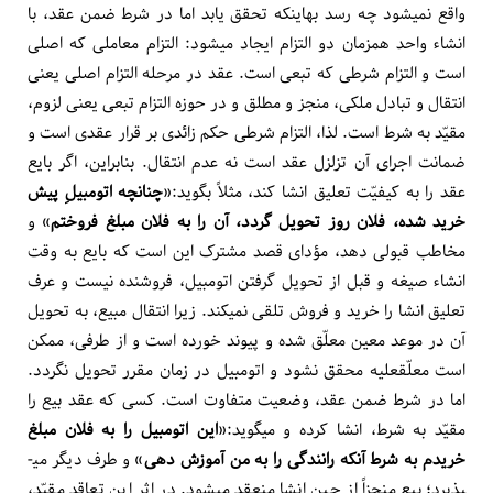
واقع نمی­شود چه رسد به­این­که تحقق ­یابد اما در شرط ضمن عقد، با
انشاء واحد هم­زمان دو التزام ایجاد می­شود: التزام معاملی که اصلی
است و التزام شرطی که تبعی است. عقد در مرحله التزام اصلی یعنی
انتقال و تبادل ملکی، منجز و مطلق و در حوزه التزام تبعی یعنی لزوم،
مقیّد به شرط است. لذا، التزام شرطی حکم زائدی بر قرار عقدی است و
ضمانت اجرای آن تزلزل عقد است نه عدم انتقال. بنابراین، اگر بایع
عقد را به کیفیّت تعلیق انشا کند، مثلاً بگوید:«
چنانچه اتومبیلِ پیش
خرید شده، فلان روز تحویل گردد، آن را به فلان مبلغ فروختم
» و
مخاطب قبولی دهد، مؤدای قصد مشترک این است که بایع به وقت
انشاء صیغه و قبل از تحویل گرفتن اتومبیل، فروشنده نیست و عرف
تعلیق انشا را خرید و فروش تلقی نمی­کند. زیرا انتقال مبیع، به تحویل
آن در موعد معین معلّق شده و پیوند خورده است و از طرفی، ممکن
است معلّق­علیه محقق نشود و اتومبیل در زمان مقرر تحویل نگردد.
اما در شرط ضمن عقد، وضعیت متفاوت است. کسی که عقد بیع را
مقیّد به شرط، انشا کرده و می­گوید:«
این اتومبیل را به فلان مبلغ
خریدم به شرط آن­که رانندگی را به من آموزش دهی
» و طرف دیگر می­
پذیرد؛ بیع منجزاً از حین انشا منعقد می­شود. در اثر این تعاقد مقیّد،