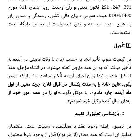
391، 247، 251 قانون مدنی و رأی وحدت رویه شماره 811 مورخ
01/04/1400 هیئت عمومی دیوان عالی کشور، رسیدگی و صدور رای
به شرح ستون خواسته و متن دادخواست از محضر دادگاه تحت
استدعاست.
3️⃣
تأجیل
در کیفیت سوم، تأثیر انشا بر حسب زمان تا وقت معینی در آینده به
تأخیر می­افتد که به آن عقد مؤجل گفته می­شود. در انشاء مؤجل، عقدْ
تشکیل شده و تنها زمان اجرای آن به تأخیر می­افتد. مثل این­که مؤجر
بگوید:«
این خانه را به مدت یک­سال در قبال فلان اجرت معین از اول
ماه آینده اجاره دادم
». یا موکل بگوید:«
تو را در همه امور خود از
ابتدای سال آینده وکیل خود نمودم
».
بازشناسی تعلیق از تقیید
در تعلیق، رابطه وجود عقد با معلّق­علیه، سببیّت است. مقتضای
تعلیق آن است که عقد معلّق (از هر نوع) قبل از وجود شرط محتمل،