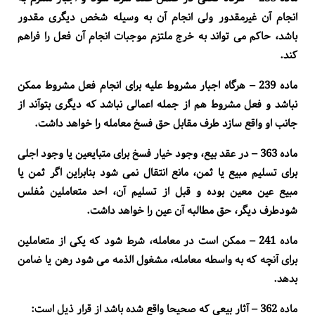
انجام آن غیرمقدور ولی انجام آن به وسیله شخص دیگری مقدور
باشد، حاکم می تواند به خرج ملتزم موجبات انجام آن فعل را فراهم
کند
.
ماده 239 – هرگاه اجبار مشروط علیه برای انجام فعل مشروط ممکن
نباشد و فعل مشروط هم از جمله اعمالی نباشد که دیگری بتوآند از
جانب او واقع سازد طرف مقابل حق فسخ معامله را خواهد داشت
.
ماده 363 – در عقد بیع، وجود خیار فسخ برای متبایعین یا وجود اجلی
برای تسلیم مبیع یا ثمن، مانع انتقال نمی شود بنابراین اگر ثمن یا
مبیع عین معین بوده و قبل از تسلیم آن، احد متعاملین مُفلس
شودطرف دیگر، حق مطالبه آن عین را خواهد داشت
.
ماده 241 – ممکن است در معامله، شرط شود که یکی از متعاملین
برای آنچه که به واسطه معامله، مشغول الذمه می شود رهن یا ضامن
بدهد
.
ماده 362 – آثار بیعی که صحیحا واقع شده باشد از قرار ذیل است
: