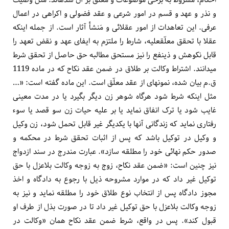
احکام، مشروط به برخی موضوعات و معلّق بر آن شده­اند. مثل وصیت
و نذر و عهد و قسم در امور شرعی و عقد فضولی و اکراهی در اعمال
عرفی. این تعاهدات از امور عقلائی و مَنشأ آثار است. از جمله اینکه
عقلا با تحقق معلّق­علیه، شارط را ملتزم به ایفای عهد و نقض تعهد را
قابل نکوهش و ذینفع را نیز مستحق مطالبه حق حاصل از تحقق شرط
می­دانند. اشتراط وکالت بر طلاق در ضمن عقد نکاح که در ماده 1119
ق.م بیان شده، نمونه­ای از عقد معلّق است. این ماده گفته است: «…
مثل اینکه شرط شود هرگاه شوهر زن دیگر بگیرد یا در مدت معینی
غایب شود یا ترک انفاق نماید یا بر علیه حیات زن سو قصد یا سوء
رفتاری نماید که زندگانی آنها با یکدیگر غیر قابل تحمل شود، زن وکیل
و وکیل در توکیل باشد که پس از اثبات تحقق شرط در محکمه و
صدور حکم نهائی خود را مطلقه سازد». عبارت مندرج در سند ازدواج
نیز چنین است: «ضمن عقد نکاح، زوج به زوجه وکالت بلاعزل با حق
توکیل غیر داد که در موارد مشروحه ذیل با رجوع به دادگاه و اخذ
مجوز دادگاه پس از انتخاب نوع طلاق خود را مطلقه نماید و نیز به
زوجه وکالت بلاعزل با حق توکیل غیر داد تا در صورت بذل از طرف او
قبول کند». پس در واقع، شرط ضمن عقد نکاح همان «وکالت در