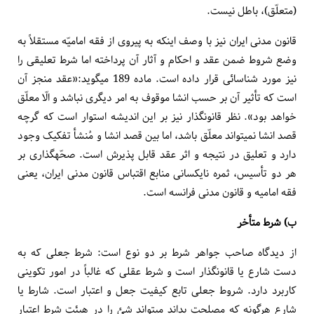
(متعلّق)، باطل نیست.
قانون مدنی ایران نیز با ­وصف این­که به پیروی از فقه امامیّه مستقلاً به
وضع شروط ضمن عقد و احکام و آثار آن پرداخته اما شرط تعلیقی را
نیز مورد شناسائی قرار داده است. ماده 189 می­گوید:«عقد منجز آن
است که تأثیر آن بر حسب انشا موقوف به امر دیگری نباشد و الّا معلّق
خواهد بود». نظر قانونگذار نیز بر این اندیشه استوار است که گرچه
قصد انشا نمی­تواند معلّق باشد، اما بین قصد انشا و مُنشأ تفکیک وجود
دارد و تعلیق در نتیجه و اثر عقد قابل پذیرش است. صحّه­گذاری بر
هر دو تأسیس، ثمره نایکسانی منابع اقتباس قانون مدنی ایران، یعنی
فقه امامیه و قانون مدنی فرانسه است.
ب)
شرط متأخر
از دیدگاه صاحب جواهر شرط بر دو نوع است: شرط جعلی که به
دست شارع یا قانونگذار است و شرط عقلی که غالباً در امور تکوینی
کاربرد دارد. شروط جعلی تابع کیفیت جعل و اعتبار است. شارط یا
شارع هرگونه که مصلحت بداند می­تواند شئ را در هیئت شرط اعتبار