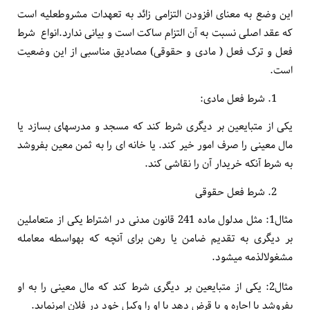
این وضع به معنای افزودن التزامی زائد به تعهدات مشروط­علیه است
که عقد اصلی نسبت به آن التزام ساکت است و بیانی ندارد.انواع شرط
فعل و ترک فعل ( مادی و حقوقی) مصادیق مناسبی از این وضعیت
است.
شرط فعل مادی:
یکی از متبایعین بر دیگری شرط کند که مسجد و مدرسه­ای بسازد یا
مال معینی را صرف امور خیر کند. یا خانه ای را به ثمن معین بفروشد
به شرط آنکه خریدار آن را نقاشی کند.
شرط فعل حقوقی
مثال1: مثل مدلول ماده 241 قانون مدنی در اشتراط یکی از متعاملین
بر دیگری به تقدیم ضامن یا رهن برای آنچه که به­واسطه معامله
مشغول­الذمه می­شود.
مثال2: یکی از متبایعین بر دیگری شرط کند که مال معینی را به او
بفروشد یا اجاره و یا قرض دهد یا او را وکیل خود در فلان امرنماید.