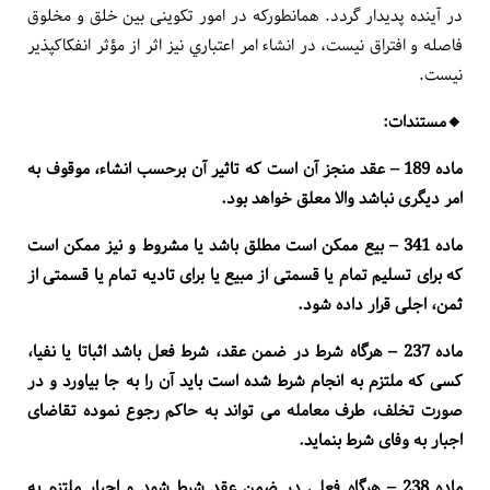
در آینده پدیدار گردد. همان­طور­که در امور تکوینی بین خلق و مخلوق
فاصله و افتراق نیست، در انشاء امر اعتباري نيز اثر از مؤثر انفکاک­پذیر
نیست.
🔸️مستندات:
ماده 189 – عقد منجز آن است که تاثیر آن برحسب انشاء، موقوف به
امر دیگری نباشد والا معلق خواهد بود
.
ماده 341 – بیع ممکن است مطلق باشد یا مشروط و نیز ممکن است
که برای تسلیم تمام یا قسمتی از مبیع یا برای تادیه تمام یا قسمتی از
ثمن، اجلی قرار داده شود
.
ماده 237 – هرگاه شرط در ضمن عقد، شرط فعل باشد اثباتا یا نفیا،
کسی که ملتزم به انجام شرط شده است باید آن را به جا بیاورد و در
صورت تخلف، طرف معامله می تواند به حاکم رجوع نموده تقاضای
اجبار به وفای شرط بنماید
.
ماده 238 – هرگاه فعلی در ضمن عقد شرط شود و اجبار ملتزم به