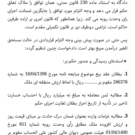
دادگاه به اسنتاد ماده 230 قانون مدنی، همان توافق را ملاک تعلق
حکم قرار می دهد و وجه التزام مورد توافق را جایگزین ضمانت اجرای
رای وحدت رویه می کند. زیرا همان­طور که قانون امری بر اراده طرفین
حاکم است، تراضی دوطرف نیز بر قانون تکمیلی مقدم است.
پس حتی در صورت پیش بینی وجه التزام قراردادی در حالت مستحق
للغیر درآمدن مبیع بهتر است دادخواست چنین تنظیم گردد:
🔸️استدعای رسیدگی و صدور حکم بر:
1.
بطلان عقد بیع موضوع مبایعه نامه مورخ 18/04/1398 به شماره
286378 مقوم بر………..ریال با لحاظ ارزش منطقه ای ملک
2.
مطالبه ثمن معامله به مبلغ نه میلیارد ریال با احتساب خسارت
تاخیر در تأدیه از تاریخ احراز بطلان لغایت اجرای حکم
3.
مطالبه غرامات وارده بعنوان ضمان درک حادث بر مبنای قیمت روز
و ارزش افزوده ملک مطابق رأی وحدت رویه شماره 811 مورخ
01/04/1400 هیئت عمومی دیوان عالی کشور علی الحساب مقوم بر