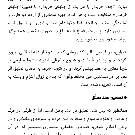
عبارت «چک خریدار یا هر یک از چک­های خریدار» با تعبیر:«چکهای
خریدار» متفاوت است و هر کدام چهره متمایزی از اراده دو طرف را
نمایندگی می­کند. چنانچه لفظ چکها عام است و ظهور در شمول تمام
مصادیق دارد. پس حق فسخ یا انفساخ در صورت برگشت همه چکها
ایجاد می­شود و یا تحقق می­یابد.
بنابراین، در قوانین غالب کشورهائی که در شرط از فقه اسلامی پیروی
نکرده­اند و نیز در تألیفات و شروح حقوقی، اندیشه شرط تعلیقی بر
شرط مقترن به عقد پیشی گرفته و در نتیجه شرط، به معنای تعلیق اثر
عقد بر امر مستقبل غیر محقّق­الوقوع که بقاء یا زوال التزام وابسته به
آن است، تعریف شده است.
🔸️تصحیح عقد معلّق
همان­طور که بیان شد، تعلیق در انشا باطل است، اما از طرفی در عرف
و عادت و عقود مرسوم و متعارف بین مردم و سیره­های عقلایی و در
برخی احکام شرعی، قضایای حقیقی بی­شماری می­بینیم که در آن