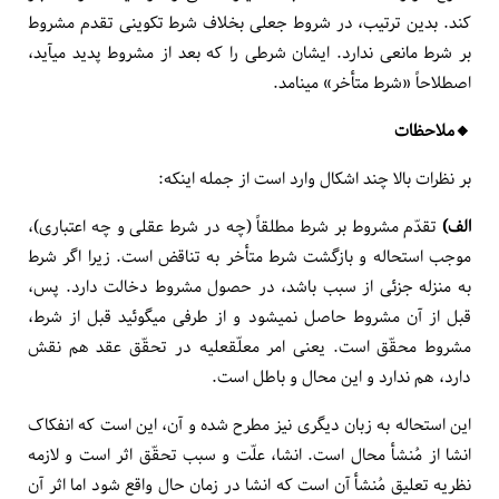
کند. بدین ترتیب، در شروط جعلی بخلاف شرط تکوینی تقدم مشروط
بر شرط مانعی ندارد. ایشان شرطی را که بعد از مشروط پدید می­آید،
اصطلاحاً «شرط متأخر» می­نامد.
🔸️ملاحظات
بر نظرات بالا چند اشکال وارد است از جمله این­که:
الف)
تقدّم مشروط بر شرط مطلقاً (چه در شرط عقلی و چه اعتباری)،
موجب استحاله و بازگشت شرط متأخر به تناقض است. زیرا اگر شرط
به منزله جزئی از سبب باشد، در حصول مشروط دخالت دارد. پس،
قبل از آن مشروط حاصل نمی­شود و از طرفی می­گوئید قبل از شرط،
مشروط محقّق است. یعنی امر معلّق­علیه در تحقّق عقد هم نقش
دارد، هم ندارد و این محال و باطل است.
این استحاله به زبان دیگری نیز مطرح شده و آن، این است ­که انفکاک
انشا از مُنشأ محال است. انشا، علّت و سبب تحقّق اثر است و لازمه
نظریه تعلیق مُنشأ آن است که انشا در زمان حال واقع شود اما اثر آن