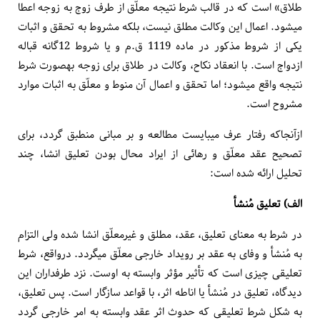
طلاق» است که در قالب شرط نتیجه معلّق از طرف زوج به زوجه اعطا
می­شود. اعمال این وکالت مطلق نیست، بلکه مشروط به تحقق و اثبات
یکی از شروط مذکور در ماده 1119 ق.م و یا شروط 12گانه قباله
ازدواج است. با انعقاد نکاح، وکالت در طلاق برای زوجه به­صورت شرط
نتیجه واقع می­شود؛ اما تحقق و اعمال آن منوط و معلّق به اثبات موارد
مشروح است.
ازآن­جاکه رفتار عرف می­بایست مطالعه و بر مبانی منطبق گردد، برای
تصحیح عقد معلّق و رهائی از ایراد محال بودن تعلیق انشا، چند
تحلیل ارائه شده است:
الف) تعلیق مُنشأ
در شرط به معنای تعلیق، عقد، مطلق و غیرمعلّق انشا شده ولی التزام
به مُنشأ و وفای به عقد بر رویداد خارجی معلّق می­گردد. درواقع، شرط
تعلیقی چیزی است که تأثیر مؤثر وابسته به اوست. نزد طرف­داران این
دیدگاه، تعلیق در مُنشأ یا اناطه اثر، با قواعد سازگار است. پس تعلیق،
به شکل شرط تعلیقی که حدوث اثر عقد وابسته به امر خارجی گردد