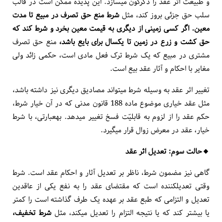
و طبیعت اثر عقد را دگرگون می­سازد. این پدیده ممکن است در قالب
سلب حق جزئی بروز کند، مثل
شرط منع حق تصرف در مبیع تا مدت
معین. اگر کسی زمینی از دیگری به قیمت معین بخرد و شرط کند که
حق کشت و زرع در زمین تا یک­سال برای بایع باشد،
منع حق تصرف
مشتری در مبیع که یک شرط ترک فعل مادی است، حکمی زائد ولی
مغایر با احکام و آثار عقد بیع است.
تغییر اثر عقد به­ وسیله شرط می­تواند مصادیق دیگری نیز داشته باشد،
مثل عقد خیاری موضوع ماده 188 قانون مدنی که در آن خیار شرط،
حکم عقد را از لزوم به قابلیّت فسخ تغییر می­دهد. به­عبارتی، با شرط
خیار، عقد در معرض زوال قرار می­گیرد.
🔸️حالت سوم: تعدیل اثر عقد
گاهی نیز مضمون شرط، ناظر بر تعدیل آثار و احکام عقد است. شرط
وقتی تعدیل­کننده است که مقتضای عقد را به نفع یکی از عاقدین
تعدیل و التزامی که طبع عقد بر عهده یک طرف گذاشته است را کمتر
یا بیشتر کند که یا نتیجه التزام را تعدیل می­کند، مثل
شرط تخفیف،