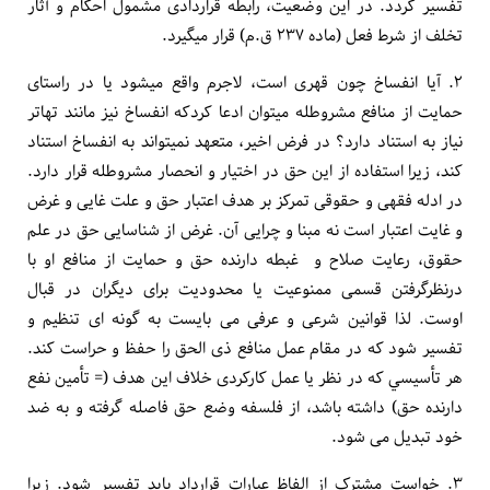
تفسیر گردد. در این وضعیت، رابطه قراردادی مشمول احکام و آثار
تخلف از شرط فعل (ماده ۲۳۷ ق.م) قرار می­گیرد.
۲. آیا انفساخ چون قهری است، لاجرم واقع می­شود یا در راستای
حمایت از منافع مشروط­له می­توان ادعا کردکه انفساخ نیز مانند تهاتر
نیاز به استناد دارد؟ در فرض اخیر، متعهد نمی­تواند به انفساخ استناد
کند، زیرا استفاده از این حق در اختیار و انحصار مشروط­له قرار دارد.
در ادله فقهی و حقوقی تمرکز بر هدف اعتبار حق و علت غایی و غرض
و غایت اعتبار است نه مبنا و چرایی آن. غرض از شناسایی حق در علم
حقوق، رعایت صلاح و غبطه دارنده حق و حمایت از منافع او با
درنظرگرفتن قسمی ممنوعیت یا محدودیت برای دیگران در قبال
اوست. لذا قوانین شرعی و عرفی می بایست به گونه ای تنظیم و
تفسیر شود که در مقام عمل منافع ذی الحق را حفظ و حراست کند.
هر تأسيسي که در نظر یا عمل کارکردی خلاف این هدف (= تأمین نفع
دارنده حق) داشته باشد، از فلسفه وضع حق فاصله گرفته و به ضد
خود تبدیل می شود.
۳. خواست مشترک از الفاظ عبارات قرارداد باید تفسیر شود. زیرا