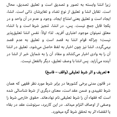
زیرا انشا وابسته به تصور و تصدیق است و تعلیق تصدیق، محال
است. تقابل انشا و تعلیق از نوع تضاد و تغایرشان ذاتی است. انشا،
ایجاد است و تعلیق یعنی امتناع ایجاد. وجود و عدم در آن واحد و در
یک­جا قابل جمع نیست. پس، در انشا، تنجیز شرط است و با انشاء
معلق نمی­توان موجود اعتباری آفرید. لذا؛ اولاً: نفسِ انشا تعلیق‌پذیر
نیست؛ چراکه قوام انشا به قصد است و تعلیق به عدم قصد
برمی‌گردد. انشا نیز چون اخبار به لفظ حاصل می‌شود. تعلیق در انشا
آن را به وادی اخبار می‌کشاند و مفاد آن را به شمایل خبر از انشا در
آینده می‌آراید. پس انشا با وصف تعلیق، دیگر بالفعل نیست.
🔸️تعریف و اثر شرط تعلیقی (واقف
–
فاسخ)
در قانون مدنی برخی کشورها در برابر شرط مورد نظر فقهی که همان
شرط تقییدی و ضمن عقد است، معنای دیگری از شرط شناسائی شده
است که فقهاء آن را شرط تعلیقی نام نهاده­اند. حقوق خارجی شرط را
وصفی از اوصاف التزام می­داند. در این کاربرد، سرنوشت عقد در بقاء
یا انقضاء اثر به تحقق شرط گره می­خورد.