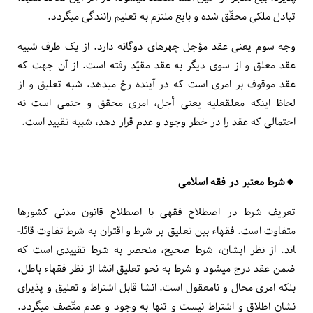
تبادل ملکی محقّق شده و بایع ملتزم به تعلیم رانندگی می­گردد.
وجه سوم یعنی عقد مؤجل چهره­ای دوگانه دارد. از یک طرف شبیه
عقد معلق و از سوی دیگر به عقد مقیّد رفته است. از آن جهت که
عقد موقوف بر امری است که در آینده رخ می­دهد، شبه تعلیق و از
لحاظ این­که معلق­علیه یعنی أجل، امری محقق و حتمی است نه
احتمالی که عقد را در خطر وجود و عدم قرار دهد، شبیه تقیید است.
🔸️شرط معتبر در فقه اسلامی
تعریف شرط در اصطلاح فقهی با اصطلاح قانون مدنی کشورها
متفاوت است. فقهاء بین تعلیق بر شرط و اقتران به شرط تفاوت قائل­
اند. از نظر ایشان، شرط صحیح، منحصر به شرط تقییدی است که
ضمن عقد درج می­شود و شرط به نحو تعلیق انشا از نظر فقهاء باطل،
بلکه امری محال و نامعقول است. انشا قابل اشتراط و تعلیق و پذیرای
نشان اطلاق و اشتراط نیست و تنها به وجود و عدم متّصف می­گردد.