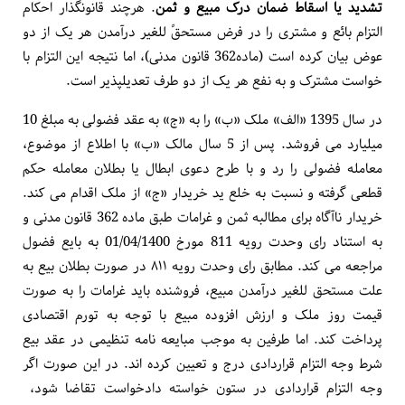
تشدید یا اسقاط ضمان درک مبیع و ثمن
. هرچند قانونگذار احکام
التزام بائع و مشتری را در فرض مستحقً ­للغیر درآمدن هر یک از دو
عوض بیان کرده است (ماده362 قانون مدنی)، اما نتیجه این التزام با
خواست مشترک و به نفع هر یک از دو طرف تعدیل­پذیر است.
در سال 1395 «الف» ملک «ب» را به «ج» به عقد فضولی به مبلغ 10
میلیارد می فروشد. پس از 5 سال مالک «ب» با اطلاع از موضوع،
معامله فضولی را رد و با طرح دعوی ابطال یا بطلان معامله حکم
قطعی گرفته و نسبت به خلع ید خریدار «ج» از ملک اقدام می کند.
خریدار ناآگاه برای مطالبه ثمن و غرامات طبق ماده 362 قانون مدنی و
به استناد رای وحدت رویه 811 مورخ 01/04/1400 به بایع فضول
مراجعه می کند. مطابق رای وحدت رویه ۸۱۱ در صورت بطلان بیع به
علت مستحق للغیر درآمدن مبیع، فروشنده باید غرامات را به صورت
قیمت روز ملک و ارزش افزوده مبیع با توجه به تورم اقتصادی
پرداخت کند. اما طرفین به موجب مبایعه نامه تنظیمی در عقد بیع
شرط وجه التزام قراردادی درج و تعیین کرده اند. در این صورت اگر
وجه التزام قراردادی در ستون خواسته دادخواست تقاضا شود،