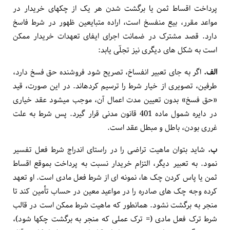
پرداخت اقساط ثمن‌ یا برگشت شدن هر یک از چکهای خریدار در
مواعد مقرر، بیع منفسخ است، اراده متبایعین ظهور در شرط فاسخ
دارد. قصد مشترک در ضمانت اجرای ایفای تعهدات خریدار ممکن
است به شکل های دیگری نیز تجلّی یابد:
الف.
اگر به جای تعبیر انفساخ، تصریح شود فروشنده حق فسخ دارد،
طرفین، تصویری از خیار شرط را ترسیم کرده­اند. در این صورت، قید
«حق فسخ» بدون تعیین مدت اعمال آن، موجب می­شود عقد خیاری
در دایره شمول ماده 401 قانون مدنی قرار گیرد. پس شرط به علت
غرری بودن، باطل و مبطل عقد است.
ب.
شاید بتوان ماهیت تراضی را در راستای اندراج شرط فعل تفسیر
نمود. به تعبیر دیگر، التزام خریدار نسبت به پرداخت بموقع اقساط
ثمن‌ یا پاس کردن چک ها، نمونه ای از شرط فعل مادی است. او تعهد
کرده وجه چک های صادره را در مواعید معین در حساب تأمین کند تا
منجر به برگشت نشود. همان­طور که ماهیت شرط ممکن است در قالب
شرط ترک فعل مادی (= ترک عملی که منجر به برگشت چکها شود)،