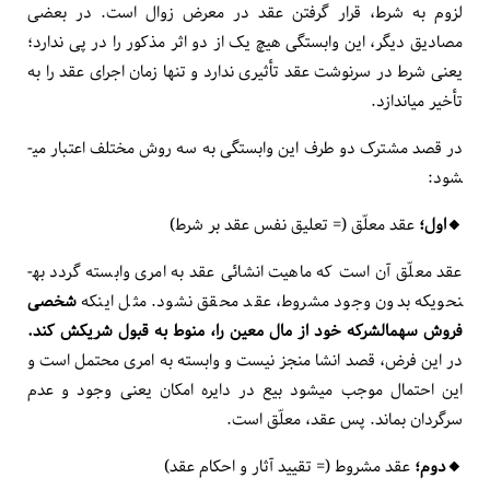
لزوم به شرط، قرار گرفتن عقد در معرض زوال است. در بعضی
مصادیق دیگر، این وابستگی هیچ یک از دو اثر مذکور را در پی ندارد؛
یعنی شرط در سرنوشت عقد تأثیری ندارد و تنها زمان اجرای عقد را به
تأخیر می­اندازد.
در قصد مشترک دو طرف این وابستگی به سه روش مختلف اعتبار می­
شود:
🔸️اول؛
عقد معلّق (= تعلیق نفس عقد بر شرط)
عقد معلّق آن است که ماهیت انشائی عقد به امری وابسته گردد به­
نحوی­که بدون وجود مشروط، عقد محقق نشود. مثل این­که
شخصی
فروش سهم­الشرکه خود از مال معین را، منوط به قبول شریکش کند.
در این فرض، قصد انشا منجز نیست و وابسته به امری محتمل است و
این احتمال موجب می­شود بیع در دایره امکان یعنی وجود و عدم
سرگردان بماند. پس عقد، معلّق است.
🔸️دوم؛
عقد مشروط (= تقیید آثار و احکام عقد)