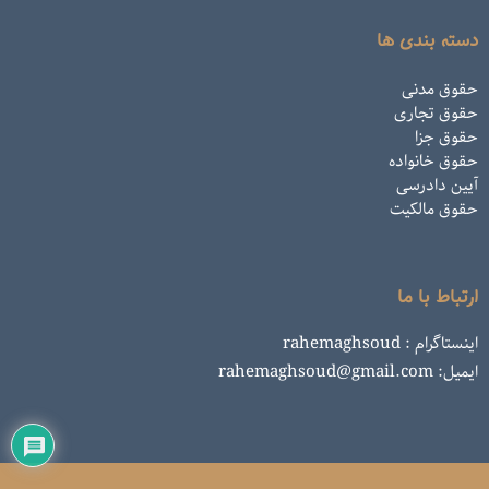
دسته بندی ها
حقوق مدنی
حقوق تجاری
حقوق جزا
حقوق خانواده
آیین دادرسی
حقوق مالکیت
ارتباط با ما
اینستاگرام : rahemaghsoud
ایمیل: rahemaghsoud@gmail.com