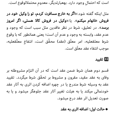
است که احتمالِ وجود دارد. به­عبارت­دیگر، معدومِ محتمل­الوقوع است.
مثل این­که گفته شود:«
اگر به خارج مسافرت کردم، تو را وکیل خود در
فروش خانه­ام می­کنم
». یا:«
وکیل در فروش کالا هستی، اگر امروز
برسد
». در تعلیق، شرط در نظر عاقدین مثل سبب است که وجود و
عدم عقد، وابسته به وجود و عدم آن است؛ یعنی همان­طور که با وقوع
شرط معلق­علیه، امر معلّق (عقد) محقَّق است، انتفاعِ معلّق­علیه،
موجب انتفاء عقد معلّق است.
2️⃣ تقیید
قسم دوم همان شرط ضمن عقد است که در آن التزام مشروط­له بر
وفای به عقد مقید، مقرون و مشروط بر تحقّق شرط می­گردد. تقیید
عقد به وسیله شرط مندرج یا در چهره اضافه کردن اثری به آثار عقد
خودنمائی می­کند یا به هیئت تغییر آثار عقد جلوه­گر می­شود و یا به
صورت تعدیل اثر عقد درج می­شود.
🔸️حالت اول: اضافه اثری به عقد