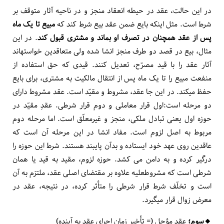
در این حالت، عقد در حیطه انعقاد منجز و در ناحیه آثار متوقف بر
شرط است. مثل این­که بایع ضمن عقد بیع شرط کند که
مبیع تا یک ماه
پس از عقد همچنان در تصرف او بماند و مشتری قبول کند
. در این
مثال، بیع در قصد دو طرف منجز انشا شده ولی متعاقدین خواسته­اند
آثار عقد را با قید مصرّح، تعدیل کنند. قیدی که حق استفاده از
منفعت مبیع را تا یک ماه پس از انتقال مالکیت به مشتری، برای بایع
حفظ می­کند. در این جا عقد، مشروط و مقیّد است. عقد مشروط دارای
دو مرحله است:اول قرار معاملی و دوم قرار شرطی. عقدِ مقیّد در
حوزه اول یعنی تبادل ملکی، منجز و غیرمعلّق است. اما مرحله دوم
مربوط به اصل لزوم است. مفاد انشا در این مرحله آن است که
عاقدین روی عهد خود ایستاده و بدآن پایبند هستند. شرط این حوزه را
درگیر کرده و به دامن می کشد. حوزه لزوم، مقید به قید یا همان
شرطی است که مشروط­علیه علاوه بر مقتضای اصلی عقد، ملتزم به آن
است و تخلّف شرط قرار شرطی را متأثر کرده، در نتیجه، عقد در
معرض زوال قرار می­گیرد.
🔸️سوم؛
عقد مؤجل (= تأخیر زمان اجرای عقد به آینده)