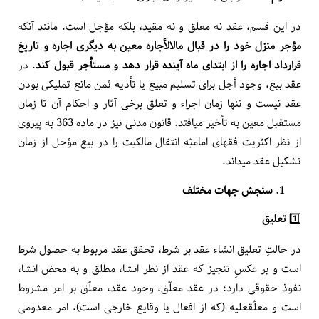
در این قسم، عقد نه معلق و نه مقید، بلکه مؤجل است. مانند آن­که
مؤجر منزل خود را در قبال مال­الأجاره معین به دیگری اجاره و تاریخ
قرارداد اجاره را از ابتدای ماه آینده قرار دهد و مستأجر قبول کند
. در
عقد بیع، وجود أجل برای تسلیم مبیع یا تأدیه ثمن مانع تملیکی بودن
عقد نیست و تنها زمان اجراء و تعلق برخی آثار و احکام آن تا زمان
مستقبل معین به تأخیر می­افتد. قانون مدنی نیز در ماده 363 به پیروی
از نظر اکثریت فقهای امامیّه انتقال مالکیت را در بیع مؤجل از زمان
تشکیل عقد می­داند.
سنجش جهات مختلف
1️⃣
تعلیق
در حالتِ تعلیق انشاء عقد بر شرط، تحقق عقد مربوط به حصول شرط
است و بر عکسِ تنجیز که عقد از نظر انشا، مطلق و به محض انشا،
نفوذ حقوقی دارد؛ در عقد معلّق، وجود عقد، معلّق بر امر مشروط
است و معلّق­علیه (که از افعال یا وقایع خارجی است)، امر معدومی