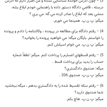
3) – چون آدرس خوانده شناسايي نشده و من اصرار دارم كه آدرس
درسته ، قاضي دادگاه دستور داده با راهنمايي خودم ابلاغ بشه.
منشي بعد كه ابلاغ را صادر كرده مي گه: مي بري ؟
ميگم: پ ن پ. همينجا مي خورم.
4) – رفتم دادگاه براي مطالعه در پرونده ، وكالتنامه را دادم و پرونده
را خواستم .بايگان ميگه: مي خواهيد پرونده را بخوانيد؟
ميگم: پ ن پ. مي خوام اسيلش كنم.
5) – رفتم قسطهاي اعسارم را پرداخت كنم .ميگم: لطفاً شماره
حساب را بديد براي پرداخت قسط .
ميگه: صندوق دادگستري؟
ميگم: پ ن پ. صندوق 206 .
6) – رفتم سكه تقسيط شده را به دادگستري بدهم ، ميگه:ببخشيد
شما صندوق داريد؟
ميگم: پ ن پ. هاچ بكم.