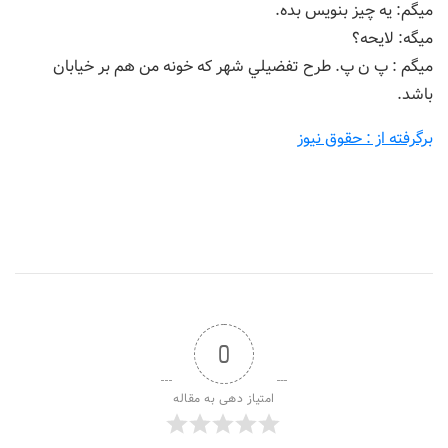
ميگم: يه چيز بنويس بده.
ميگه: لايحه؟
ميگم : پ ن پ. طرح تفضيلي شهر كه خونه من هم بر خيابان
باشد.
برگرفته از : حقوق نیوز
0
امتیاز دهی به مقاله