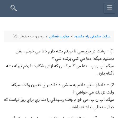
>
>
پ- ن- پ حقوقی (2)
سایت حقوقی راه مقصود
موازین قضائی
1) – پشت در بازپرسي تا نوبتم بشه دارم دعا مي خونم . بغل
دستيم ميگه: دعا مي كني برنده شي ؟
ميگم: پ ن پ . دعا مي كنم كسي كه ازش شكايت كردم تبرئه بشه
،گناه داره .
2) – دادخواستي دادم به منشي دادگاه براي تعيين وقت .ميگه:
وقت نزديك مي خواهي ؟
ميگم: پ ن پ. مي خوام وقت رسيدگي را بندازي براي روز قيامت كه
ديگر معطلي نداشته باشه .