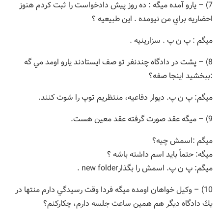
7) – یارو آمده ميگه : ده روز پيش دادخواست را ثبت كردم هنوز
احضاريه براي من نيومده . اين طبيعيه ؟
ميگم : پ ن پ . سزارينيه .
8) – پشت در دادگاه چندنفر تو صف ايستادند يارو اومد مي گه
:ببخشيد اينجا صفه؟
ميگم: پ ن پ. ديوار دفاعيه، منتظريم توپ را شوت كنند.
9) – ميگه عقد صورت گرفته عقد معين هست.
ميگم :اسمش چيه؟
ميگه: حتماً بايد اسم داشته باشه ؟
ميگم: پ ن پ. اسمش را بگذارnew folder .
10) – وكيل خواهان اومده ميگه فردا وقت رسيدگي دارم منتها در
يك دادگاه ديگر هم همين ساعت جلسه دارم، چكاركنم؟