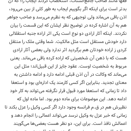
فقها مانند صاحب جامع‌الشتات، استحصاب کردند ایجاب را؛ که آن
بدتر است برای اینکه اگر بگوییم ایجاب به طور کلی از بین می‌رود،
اذن باقی می‌ماند ولی توجیهی که به نظرم می‌رسد و صاحب جواهر
هم به آن اشاره کرده در توضیح نظر ایشان که این قسمت را بیان
نکردند. اینکه آثار ارادی دو نوع است یکی اثر اراده جنبه استقلالی
دارد خودش مستقل است مثل مالکیت. شما وقتی ملک را منتقل
کردی ز اراده خودتان هم برگردید اثر ندارد ولی بعضی آثار ارادی
هست که با ذهن آن شخصیتی که اراده کرده باقی می‌ماند. یعنی
مربوط به شخصیت اوست. عقود جایز از این قبیل‌اند؛ مثل این
می‌ماند که وکالت در آن اذن قبلی ادامه دارد و ادامه داشتن به
معنای تجدید. بنابراین اگر کسی کارمند یک اداره‌ای بود و استعفا
داد تا زمانی که استعفا مورد قبول قرار نگرفته می‌تواند به کار خود
ادامه دهد. این موضوعات برای ماده دوم بود. اما ماده اول که
نظیرش هم در ق.م فرانسه وجود دارد اگر کسی وکیل را عزل بکند تا
زمانی که خبر عزل به وکیل نرسد می‌تواند اعمالی را انجام دهد و
اعمالش نافذ است. برای این، دو نظر هست بعضی‌ها می‌گویند