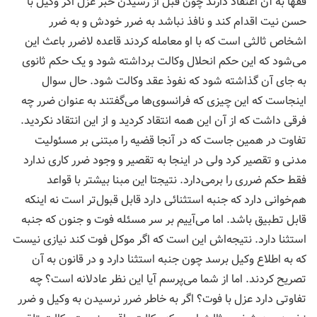
فقها به آن اعتقاد دارند چون قبل از رسیدن خبر عزل اگر وکیل با
حسن نیت اقدام کند و نافذ نباشد به ضرر خودش و به ضرر
اشخاص ثالثی است که با او معامله کردند قاعده لاضرر باعث این
می‌شود که این حکم انحلال وکالت برداشته شود و یک حکم ثانوی
به جای آن گذاشته شود که نفوذ عقد وکالت شود. حال سوال
اینجاست که این چیزی که فرانسوی‌ها می‌گفتند به عنوان ضرر چه
فرقی داشت که از آن این همه انتقاد کردید و از این انتقاد نکردید.
تفاوت در همین جاست که در آنجا قضیه را مبتنی بر مسئولیت
مدنی و تقصیر کرد ولی در اینجا به تقصیر و وجود ضرر کاری ندارد
فقط حکم ضرری را برمی‌دارد. نتیجتا این مبنا بیشتر با قواعد
هم‌خوانی دارد که جنبه استثنائی دارد قابل قبول‌تر است نه اینکه
قابل تطبیق باشد. اما می‌آییم بر سر مسئله فوت و جنون که جنبه
استثنا دارد. نتیجه‌اش این است که اگر موکل فوت کند نیازی نیست
که به اطلاع وکیل برسد چون جنبه استثنا دارد و در قانون به آن
تصریح کردند. اما از شما می‌پرسم آیا این نظر عادلانه است؟ چه
تفاوتی دارد عزل با فوت؟ اگر به خاطر ضرر نرسیدن به وکیل و ضرر