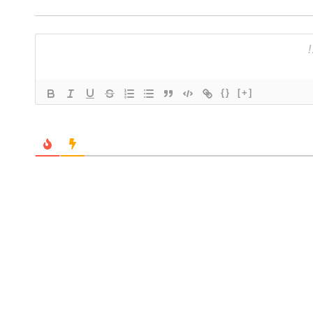
{}
[+]