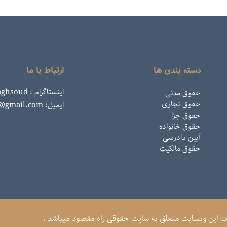
دسته بندی ها
ارتباط با ما
اینستاگرام : rahemaghsoud
حقوق مدنی
حقوق تجاری
ایمیل: rahemaghsoud@gmail.com
حقوق جزا
حقوق خانواده
آیین دادرسی
حقوق مالکیت
ات این وبسایت متعلق به سایت حقوقی راه مقصود میباشد .