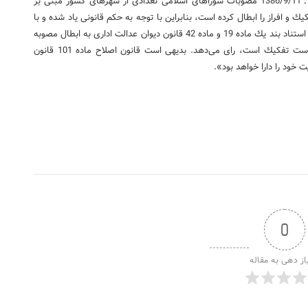
459 ـ 1389/1/20، 393 ـ 1389/9/29، 218 ـ 1387/4/9 و 964 ـ 1386/9/11 مصوبات شوراهای اسلامی تعدادی از شهرهای كشور مبنی بر
 و افراز را ابطال كرده است، بنابراین با توجه به حكم قانونی یاد شده و با
وحدت ملاك از آرای مذكور، هیات عمومی دیوان عدالت اداری با استناد بند یك ماده 19 و ماده 42 قانون دیوان عدالت اداری به ابطال مصوبه
مورد اعتراض كه متضمن دریافت قسمتی از اراضی مورد درخواست تفكیك است، رای می‌دهد. بدیهی است قانون اصلاح ماده 101 قانون
0
از دهی به مقاله