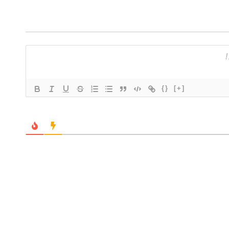
{}
[+]