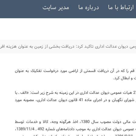
ارتباط با ما
درباره ما
مدیر سایت
ی دیوان عدالت اداری تاكید كرد: دریافت بخشی از زمین به عنوان هزینه افر
م را كه در آن دریافت قسمتی از اراضی مورد درخواست تفكیك به عنوان
و ابطال كرد.
به گزارش خبرگزاری دانشجویان ایران (ایسنا)، متن رای شماره 275 هیات عمومی دیوان عدالت اداری در این زمینه به شرح زیر است: «الف ـ با
توجه به نامه شماره 91/30/47041 ـ 1391/4/3 قائم مقام دبیر شورای نگهبان و در اجرای ماده 41 قانون دیوان عدالت اداری، مصوبه مورد
ب ـ نظر به اینكه مطابق ماده 4 قانون تنظیم بخشی از مقررات مالی دولت مصوب سال 1380، اخذ هرگونه وجه، كالا و خدمات توسط
دستگاه‌های اجرایی به تجویز قانونگذار منوط شده است و هیات عمومی دیوان عدالت اداری به موجب دادنامه‌های شماره 492 ـ 1389/11/4،