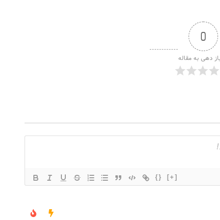
0
از دهی به مقاله
{}
[+]