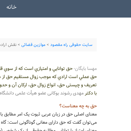
خانه
سایت حقوقی راه مقصود
>
موازین قضائی
>
نقش اراده
مهسا بایگان-
حق توانايي و امتيازي است كه از سوي قان
حق عملي است ارادي كه موجب زوال مستقيم حق از س
تعریف و چیستی حق، انواع زوال حق، ارکان آن و حدود
با دکتر
مهدی رشوند بوکانی عضو هیأت علمی دانشگاه ب
حق به چه معناست؟
معنای اصلی حق در زبان عربی ثبوت یک امر مطابق با 
می‌توان گفت که حق دارای معانی گوناگونی است: گا
معنای امتیاز یا توانایی مطالبه حقوقی از یک شخص (ح