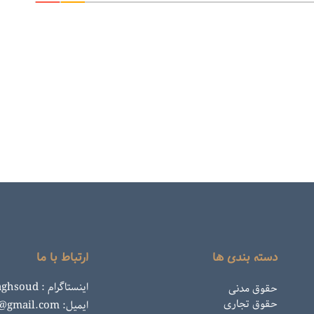
دسته بندی ها
ارتباط با ما
اینستاگرام : rahemaghsoud
حقوق مدنی
حقوق تجاری
ایمیل: rahemaghsoud@gmail.com