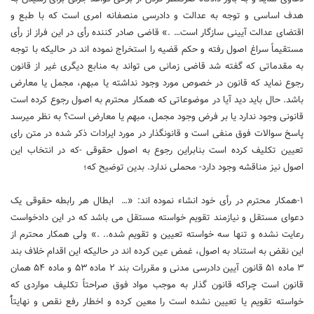
هدف اساسی و توجه به عدالت و دادرسی منصفانه امری است که با طبع و
اقتضای عدالت آیینی سازگار است… .» قاضی صادر کننده رأی در این فراز از رأی
مستقیماً سراغ اصول رفته و حکم قضیه را استخراج نموده‏ اند در حالیکه با توجه
به مقدماتی که گفته شد قاضی زمانی می‏ تواند به منابع دیگری غیر از قانون
رجوع نماید که قانون در خصوص مورد وجود نداشته یا مبهم، مجمل یا معارض
باشد. حال باید دید آیا در موضوعاتی که همکار محترم به اصول رجوع کرده است
قانونی وجود ندارد یا بر فرض وجود مجمل، مبهم یا معارض است؟ به نظر می‏رسد
پاسخ سوالات فوق منفی است و قانونگذار در مورد ایرادات ذکر شده در متن رای
تعیین تکلیف کرده است بنابراین رجوع به اصول حقوقی -که در انتخاب این
اصول نیز مناقشه وجود دارد- محملی ندارد. بدین توضیح که؛
۱-همکار محترم در رأی خود انشاء نموده اند: «… ابطال هر رابطه حقوقی یک
دعوای مستقل و نیازمند تقویم خواسته مستقل می باشد که در این دادخواست
رعایت نشده و تنها سه خواسته تعیین و تقویم شده.. .» ولی همکار محترم از
این نقض به استناد به اصول، غمض عین کرده ‏اند در حالیکه این اقدام خلاف بند
۳ ماده ۵۱ قانون آیین دادرسی مدنی و مقررات بند ۲ ماده ۵۳ و ماده ۵۴ همان
قانون است چراکه قانون گذار به موجب مواد فوق صراحتاً تکلیف مواردی که
خواسته تقویم یا تعیین نشده است را معین کرده و اخطار رفع نقص و نهایتاًٌ