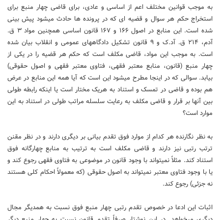
به موجب قوانین مختلف اعم از اساسی و عادی، برای قاضی چهار منبع برای
استخراج حکم هر سوال و قضیه‏ ای که در پرونده ‏ها حادث می‏شود پیش‏ بینی
شده است. این منابع در اصول ۱۶۶ و ۱۶۷ قانون اساسی همچنین مواد ۳ ق.
آدم، ۲۱۴ ق. آد.ک و ۹ قانون تشکیل دادگاههای عمومی و انقلاب بیان شده
است. به موجب این مواد، قاضی مکلف است که حکم هر قضیه را در یکی از
چهار منبع (قانون، منابع معتبر فقهی، فتاوی معتبر فقهی و اصول حقوقی)
بیابد. سوالی که در اینجا مطرح می‏شود این است که آیا همه این منابع در عرض
هم بوده و قاضی در تمسک و استناد به هریک مختار است یا اینکه رابطه طولی
بین آنها بر قرار و قاضی مکلف به رعایت سلسله مراتب طولی در استناد به این
موارد است؟
به نظر نگارنده هر کدام از موارد فوق تقدم بیانی بر دیگری دارند و در نظر مقنن
ترتب رتبی نیز دارند و قاضی مکلف است به ترتیب به منابع چهارگانه فوق
استناد کند. مثلاً نمی‏تواند با وجود قانون در موضوعی به فتاوی فقهی رجوع کند و
یا با وجود فتاوی معتبر نمی‏تواند به اصول حقوقی (که معمولاً احکام کلی هستند
نه جزئی) رجوع کند.
اثبات این ادعا در خصوص تقدم رتبی چهار منبع فوق نسبت به همدیگر مجال
دیگری می‏خواهد. در این نوشتار صرفاً تقدم قانون نسبت به چهار منبع دیگر