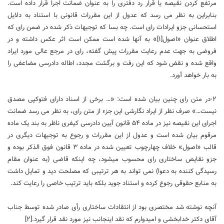
مرتفع کردن نقیصه یا قرار رد دفتری را به عنوان ضمانت اجرا قرار داده است.
بنابراین به نظر می‏ رسد که عدول از این مقررات قانونی با استناد به دلایل
استحسانی جزو ایرادات رای است. چه بسا که توجیهات ذکر شده در ضمن رای که
اطلاق عنوان «اصول[۱]» به آنها شده است ممکن است اثر عکس داشته و در
فروضی به جهت عدم رعایت مقررات پیش گفته، رای در مرجع عالی مورد ایراد
واقع شده و نقض شود که این رفت و برگشت مجدد، اطاله دادرسی مضاعفی را
به بار خواهد آورد.
۲-در متن رای چنین بیان شده است: «… برخی از اسناد دارای فتوکپی مصدق
نیست…» صرف نظر از ایراد نگارشی این جزء از متن رای، به نظر می‏ رسد ضمانت
اجرای این نقیصه نیز در ماده ۵۴ قانون آیین دادرسی کیفری ناظر به بند یک ماده
مرقوم بیان شده است و عدول از این مقررات و رجوع به توجیهات دیگری در
قالب «اصول» خلاف چهارچوب تعیین شده در ماده ۳ قانون فوق‏ الذکر بوده و
جزو نقایص ساختاری رای محسوب می‏شود، چه اینکه قاضی (به عنوان مقام
رسیدگی کننده به دعوا) نمی‏ تواند به هر ترتیبی که مصلحت دید و تمایل داشت
به منابع حقوقی رجوع کرده و استناد جوید بلکه باید ترتیب خاصی را رعایت کند.
آنچه نوشته شد مختصری بود از انتقادات ساختاری رأی صادر شده توسط جناب
آقای دکتر خدابخشی و امیدوارم که نقد اینجانب نیز مورد نقد قرار گیرد.[۲]