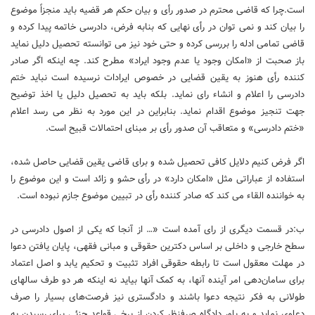
است.چرا که قاضی محترم در صدور رأی و بیان حکم هر قضیه باید منجزاً موضوع
را بیان کند و نمی‏ توان در رأی نهایی که بنابه فرض، دادرسی خاتمه پیدا کرده و
قاضی تمامی ادله را بررسی کرده و حتی خود نیز می‏ توانسته تحصیل دلیل نماید
باز صحبت از «امکان وجود یا عدم وجود ایراد» مطرح کند. چه اینکه اگر صادر
کننده رأی هنوز به یقین قضایی در خصوص ایرادات نرسیده است نباید ختم
دادرسی را اعلام و انشاء رای نماید. بلکه باید به تحصیل دلیل یا اخذ توضیح
جهت تنجیز موضوع اقدام نماید. بنابراین در این مورد به نظر می رسد اعلام
«ختم دادرسی» و متعاقب آن صدور رأی بر مبنای احتمالات قبیح است.
اگر فرض کنیم دلایل کافی تحصیل شده و برای قاضی یقین قضایی حاصل شده،
استفاده از عباراتی مثل «امکان دارد» در رأی حشو و زائد است و این موضوع را
به خواننده القاء می‏ کند که صادر کننده رأی در تبیین موضوع جازم نبوده است.
ب:در قسمت دیگری از رای آمده است «… از آنجا که یکی از اصول دادرسی در
سطح خارجی و داخلی بر اساس دکترین حقوقی و مبانی فقهی، پایان یافتن دعوا
در مهلت معقول است تا رابطه حقوقی افراد تثبیت و تحکیم یابد و اصل اعتماد
برای سامان‌دهی امر آینده آنها، به کمک آنها بیاید نه اینکه هر دو طرف سالهای
طولانی به فکر نتیجه دعوا باشند و دادگستری نیز فرصت‌های بسیار را صرف
دعاوی نماید و به باور دادگاه صرفنظر کردن از برخی قواعد جزئی برای رسیدن به