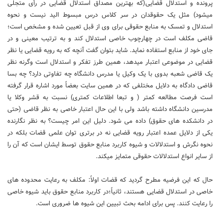
پرونده و استدلال قضایی(که بهترین مصداق استدلال قضایی در رأی متجلی
می‏شود) مثل یک حقوقدان در سر کلاس درس مبسوط الید نیست و نحوه
استدلال و تمسک به منابع حقوقی برای وی از قبل تعیین شده و مشخص است؛
قاضی مکلف است در چهارچوب خاصی استدلال کند و به ترتیب معینی و در
جای خود از منابع استفاده نماید. شاید بتوان گفت آنچه که به رویه قضایی یا نظر
قضایی در موضوعی اعتبار می‏دهد، همین طرز تفکر و استدلال است وگرنه نظر
یک قاضی شعبه بدوی با یک وکیل یا مدرس دانشگاه چه تفاوتی دارد؟ چه بسا
قاضی دادگاه به دلایل مختلفی که در همین سایت بعضاً مورد اشاره قرار گرفته
است فرصت مطالعه کمتر ( و تبعا اطلاعات کمتری) نسبت به قشر وکلا یا
مدرسین دانشگاه داشته باشد ولی با این حال اعتبار خاصی به نظر قاضی (حتی
در دانشکده های حقوق) داده می شود. دلیل این امر چیست؟ به نظر نگارنده
یکی از دلایل عمده اعتبار رویه قضایی نه در برتری توان علمی قضات بلکه در
نحوه نگرش و استدلالات و شیوه کاربرد منابع حقوق توسط ایشان است که آن را
از سایر انواع استدلالات حقوقی متمایز می‏کند.
حال که این فرضیه مطرح گردید که قضات اولاً: مکلف به رعایت محدوده‏ های
خاصی در استدلال قضایی هستند، ثانیاً؛در کاربرد منابع حقوق باید شیوه خاصی
را رعایت کنند. پس برای ادامه بحث تبیین این شیوه‏ ها ضروری است.