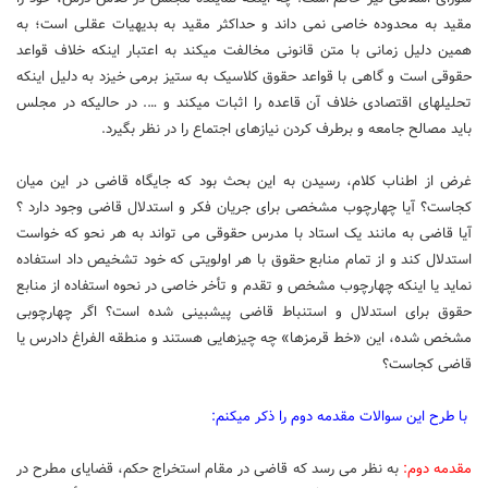
مقید به محدوده خاصی نمی‏ داند و حداکثر مقید به بدیهیات عقلی است؛ به
همین دلیل زمانی با متن قانونی مخالفت می‏کند به اعتبار اینکه خلاف قواعد
حقوقی است و گاهی با قواعد حقوق کلاسیک به ستیز برمی ‏خیزد به دلیل اینکه
تحلیل‏های اقتصادی خلاف آن قاعده را اثبات می‏کند و …. در حالیکه در مجلس
باید مصالح جامعه و برطرف کردن نیازهای اجتماع را در نظر بگیرد.
غرض از اطناب کلام، رسیدن به این بحث بود که جایگاه قاضی در این میان
کجاست؟ آیا چهارچوب مشخصی برای جریان فکر و استدلال قاضی وجود دارد ؟
آیا قاضی به مانند یک استاد با مدرس حقوقی می‏ تواند به هر نحو که خواست
استدلال کند و از تمام منابع حقوق با هر اولویتی که خود تشخیص داد استفاده
نماید یا اینکه چهارچوب مشخص و تقدم و تأخر خاصی در نحوه استفاده از منابع
حقوق برای استدلال و استنباط قاضی پیش‏بینی شده است؟ اگر چهارچوبی
مشخص شده، این «خط قرمزها» چه چیزهایی هستند و منطقه الفراغ دادرس یا
قاضی کجاست؟
با طرح این سوالات مقدمه دوم را ذکر می‏کنم:
مقدمه دوم:
به نظر می‏ رسد که قاضی در مقام استخراج حکم، قضایای مطرح در