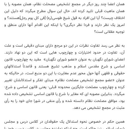
همان اعضا چند روز دیگر در مجمع تشخیص مصحلت نظام، همان مصوبه را با
همان ماهیت قبلی تایید کرده ‏اند. حال این سوال مطرح می‏گردد که دلیل این
اختلاف چیست؟ آیا این افراد به قول شیخ طوسی(ره) [فی کل یوم رجل]هستند؟ و
امروز یک نظر دارند و فردا نظر دیگری؟ یا اینکه این اقدام آنها دارای منطق و
توجیه عقلانی است؟
به نظر می‏ رسد تفاوت نظرات در این دو مرجع دارای مبنای دقیقی است و علت
آن، تفاوت در حدود اختیارات و چهارچوب هایی است که این دو نهاد دارند.
اعضای شورای نگهبان به عنوان «عضو شورای نگهبان» مقید به چهارچوب قانون
اساسی و شرع مقدس اسلام و مذهب تشیع هستند و قاعدتاً استدلالهای
حقوقی و فقهی آنها حول محور عدم مغایرت با این دو منبع است، در حالیکه به
عنوان «عضو مجمع تشخیص مصلحت نظام» مبنای تفکر و استدلالشان تغییر
کرده و چهارچوب مصلحت جایگزین محدوده قبلی- یعنی قانون اساسی و شرع-
می‏گردد. بنابراین مصوبه‏ ای که مغایر با شرع یا قانون اساسی تشخیص داده شده
بود، موافق مصلحت نظام دانسته شده و رأی منفی در شورا جای خود را به رأی
مثبت در مجمع تشخیص می‏ دهد.
همین حکم در خصوص نحوه استدلال یک حقوقدان در کلاس درس و مجلس
شورای اسلامی نیز حاکم است. چه اینکه نماینده مجلس در کلاس درس، خود را