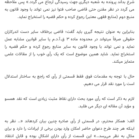
شرع بداند پرونده به شعبه دیگری جهت رسیدگی ارجاع می گردد.» پس ملاحظه
می‏ گردد در نظر مقنن حتی قاضی صاحب فتوا نیز نمی‏ تواند با وجود قانون به
منبع دوم (منابع فقهی معتبر) رجوع کرده و حکم قضیه را استخراج نماید.
بنابراین به عنوان نتیجه گیری باید گفت؛ قاضی برخلاف سایر دست‏ اندرکاران
حقوقی صرفاً می‏تواند در محدوده ماده ۳ ق.آ.د.م یا سایر قوانین مشابه عمل
نماید و نمی‏ تواند با وجود قانون به سایر منابع رجوع کرده و حکم قضیه را
استخراج نماید. شاید همین موضوع است که یک رأی خوب را از مقالات علمی
متمایز می‏کند.
حال با توجه به مقدمات فوق فقط قسمتی از رأی که راجع به ساختار استدلال
است را مورد نقد قرار می‏ دهیم.
لازم به ذکر است که رأی مورد بحث دارای نقاط مثبت زیادی است که نقد همسو
و مؤید آن مقاله‏ ای دیگر می‏ طلبد.
الف: همکار محترم، در قسمتی از رأی صادره چنین بیان کرده‏اند «… نظر به
اینکه هر چند طرح دعوای حاضر امکان وارد بودن برخی از ایرادات را دارد و برای
مثال به نظر می‌رسد…» این قسمت از رأی دارای اشکال بوده و قابل انتقاد