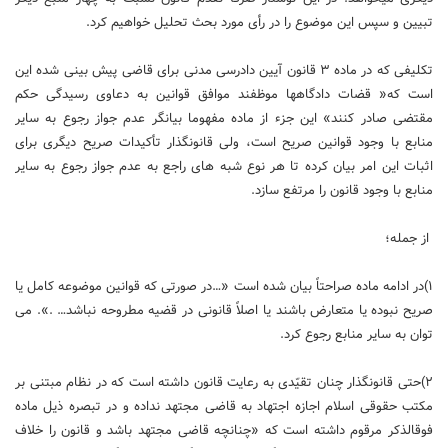
تبیین و سپس این موضوع را در رأی مورد بحث تحلیل خواهیم کرد.
تکلیفی که در ماده ۳ قانون آیین دادرسی مدنی برای قاضی پیش‏ بینی شده این
است که« قضات دادگاهها موظفند موافق قوانین به دعاوی رسیدگی حکم
مقتضی صادر کنند» این جزء از ماده مفهوما بیانگر عدم جواز رجوع به سایر
منابع با وجود قوانین صریح است، ولی قانونگذار تأکیدات صریح دیگری برای
اثبات این امر بیان کرده تا هر نوع شبه ه‏ای راجع به عدم جواز رجوع به سایر
منابع با وجود قانون را مرتفع سازد.
از جمله؛
۱)در ادامه ماده صراحتاً بیان شده است «…در صورتی که قوانین موضوعه کامل یا
صریح نبوده یا متعارض باشند یا اصلاً قانونی در قضیه مطروحه نباشد… .». می‏
توان به سایر منابع رجوع کرد.
۲)حتی قانونگذار چنان تقیّدی به رعایت قانون داشته است که در نظام مبتنی بر
مکتب حقوقی اسلام اجازه اجتهاد به قاضی مجتهد نداده و در تبصره ذیل ماده
فوق‏الذکر مرقوم داشته است که «چنانچه قاضی مجتهد باشد و قانون را خلاف