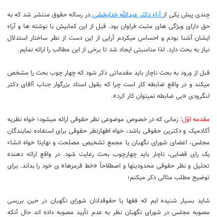
چندی پیش یکی از
آراء دکتر عبدالله خدابخشی
در رساله حقوق منتشر شد که به
حق دارای ویژگی های مثبت فراوان بود. قبل از این کمابیش با نوشته‏ ها و آراء
ایشان آشنا بودم و احساس می‏کردم آرایی از این دست از نظر ساختار استدلال
نیاز به بحث دارد. لذا مناسبتی ایجاد شد تا برخی از این مطالب را ارائه نمایم.
قبل از ورود به بحث ناچار باید مقدماتی ذکر شود که چهار چوب بحث را مشخص
می‏کند و در واقع ضابطه کار است چرا که بقول استاد بزرگوار جناب آاقای دکتر
لنگرودی «بی‏ ضابطه نمی‏توان کار کرد».
مقدمه اوّل:
زمانی که در خصوص موضوعی نظر حقوقی ارائه می‏شود؛ خواه نظریه
آکادمیک و دکترین حقوقی باشد، خواه اظهارنظر حقوقی برای استفاده نمایندگان
مجلس، اعضای شورای نگهبان یا مجمع تشخیص مصلحت و نهایتا خواه انشاء
یک رای قضایی، ناچار باید چهارچوب بحث رعایت شود. در واقع ارائه دهنده
تحلیل و نظر حقوقی محدودیت‏ها و اصطلاحاً «خط قرمزها» ی خود را بداند. برای
توضیح مطلب مثالی ذکر می‏کنم؛
شاید بسیار شنیده ‏ایم که فقها یا حقوقدانان شورای نگهبان در حین بررسی
مصوبه مجلس در شورای نگهبان نظر به عدم تأیید مصوبه داده‏ اند حال آنکه