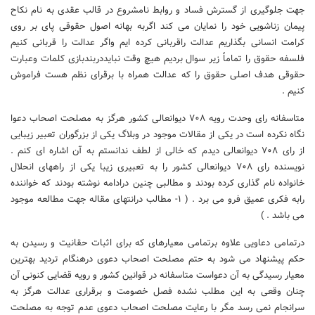
جهت جلوگیری از گسترش فساد و روابط نامشروع در قالب عقدی به نام نکاح
پیمان زناشویی خود را نمایان می کند اگربه بهانه اصول حقوقی پای بر روی
کرامت انسانی بگذاریم عدالت راقربانی کرده ایم واگر عدالت را قربانی کنیم
فلسفه حقوق را تماماً زیر سوال بردیم هیچ وقت نبایددربندبازی کلمات وعبارت
حقوقی هدف اصلی حقوق را که عدالت همراه با برقرای نظم هست فراموش
کنیم .
متاسفانه رای وحدت رویه ۷۰۸ دیوانعالی کشور هرگز به مصلحت اصحاب دعوا
نگاه نکرده است در یکی از مقالات موجود در وبلاگ یکی از بزرگوران تعبیر زیبایی
از رای ۷۰۸ دیوانعالی دیدم که خالی از لطف ندانستم به آن اشاره ای کنم .
نویسنده رای ۷۰۸ دیوانعالی کشور را به تعبیری زیبا یکی از راههای انحلال
خانواده نام گذاری کرده بودند و مطالبی چنین درادامه نوشته بودند که خواننده
رابه فکری عمیق فرو می برد . ( ۱- مطالب درانتهای مقاله جهت مطالعه موجود
می باشد . )
درتمامی دعاویی علاوه برتمامی معیارهای که برای اثبات حقانیت و رسیدن به
حکم پیشنهاد می شود به حتم مصلحت اصحاب دعوی درهنگام تردید بهترین
معیار رسیدگی به آن دعواست متاسفانه در قوانین کشور و رویه قضایی کنونی آن
چنان وقعی به این مطلب نشده فصل خصومت و برقراری عدالت هرگز به
سرانجام نمی رسد مگر با رعایت مصلحت اصحاب دعوی عدم توجه به مصلحت