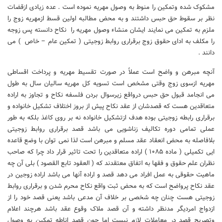
مشکوک شده وتمکین را منوط به وصول مهریه نموده است . عده زیادی ازقضات
نظر بر سقوط حق حبس داشتند و به محض مطالبه اولین قسط ازمهریه زوج را
ملزم به تمکین می نمایند ایشان منشاء وصول مهریه را نکاح دانسته پس زوجه
را مکلف به ادای حقوق زوج برقراری روابط زوجیتی ( تمکین عام – خاص ) می
دانند .
آنچه مبرهن و واضح است عملاً در صورت تقسیط مهریه و پرداخت اقساطی
مهریه ازسوی زوج وقتی مشخص است تسویه کل مهریه سالیان سال به طول
می انجامد قبول حق حبس درواقع زیرسوال بردن فلسفه نکاح و تجاوز به اراده
متعاقدین هست که قصدشان از عقد نکاح پیش از بروز اختلاف تشکیل خانواده و
برقراری رابطه زوجیتی بوده هدف ازتشکیل خانواده نه بر روی کاغذ بلکه به طور
عملی تمامی دوره تکالیف زناشویی می باشد قصد برقراری روابط زوجیتی
بلافاصله به محض انعقاد عقد مسلم و مبرهن است لذا نمی توان با وضع قاعده
ایی تکمیلی ( ماده ۱۰۸۵ ) اراده متعاقدین را تحت تاثیر قرار داد چرا که صاحب
نظران علم حقوق و فقها به اتفاق معتقدند که ( العقود تابع القصود ) بلی آن چه
ماهیت حقوقی به عمل افراد می دهد قصد و اراده آنها می باشد اراده زوجین در
عقد نکاح پرواضح است که به محض ثبت واقع نکاح محرم شدن و برقراری روابط
زوجیتی هست چنان چه شخصی بر خلاف آن مدعی باشد یعنی قصد خود را از
ازدواج امردیگر مدنظر داشته و آن قصد ملاک وقوع عقد باشد هرچند اعلام
وتصریح قصد در معاملات لازم نیست اما چون قصد اناطه تمکین به وصول