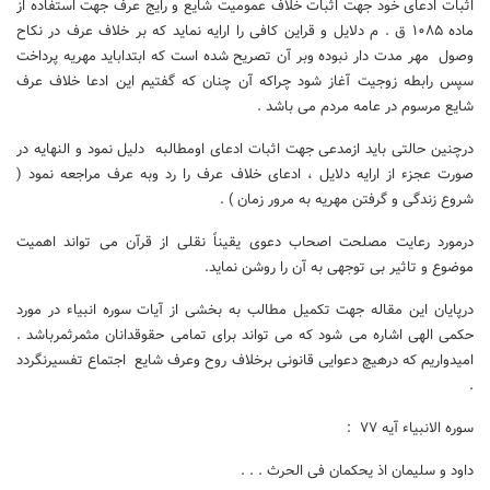
اثبات ادعای خود جهت اثبات خلاف عمومیت شایع و رایج عرف جهت استفاده از
ماده ۱۰۸۵ ق . م دلایل و قراین کافی را ارایه نماید که بر خلاف عرف در نکاح
وصول مهر مدت دار نبوده وبر آن تصریح شده است که ابتداباید مهریه پرداخت
سپس رابطه زوجیت آغاز شود چراکه آن چنان که گفتیم این ادعا خلاف عرف
شایع مرسوم در عامه مردم می باشد .
درچنین حالتی باید ازمدعی جهت اثبات ادعای اومطالبه دلیل نمود و النهایه در
صورت عجزء از ارایه دلایل ، ادعای خلاف عرف را رد وبه عرف مراجعه نمود (
شروع زندگی و گرفتن مهریه به مرور زمان ) .
درمورد رعایت مصلحت اصحاب دعوی یقیناً نقلی از قرآن می تواند اهمیت
موضوع و تاثیر بی توجهی به آن را روشن نماید.
درپایان این مقاله جهت تکمیل مطالب به بخشی از آیات سوره انبیاء در مورد
حکمی الهی اشاره می شود که می تواند برای تمامی حقوقدانان مثمرثمرباشد .
امیدواریم که درهیچ دعوایی قانونی برخلاف روح وعرف شایع اجتماع تفسیرنگردد
.
سوره الانبیاء آیه ۷۷ :
داود و سلیمان اذ یحکمان فی الحرث . . .