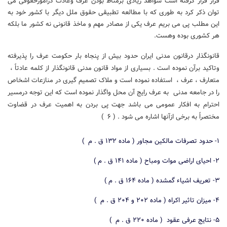
قرار قرار گرفته است شواهد زیادی برمناط بودن عرف وعادت درامورحقوقی می
توان ذکر کرد به طوری که با مطالعه تطبیقی حقوق ملل دیگر با کشور خود به
این مطلب پی می بریم عرف یکی از مصادر مهم و ماخذ قانونی نه کشور ما بلکه
هر کشوری بوده وهست.
قانونگذار درقانون مدنی ایران حدود بیش از پنجاه بار حکومت عرف را پذیرفته
وتاکید برآن نموده است . بسیاری از مواد قانون مدنی قانونگذار از کلمه عادتاً ،
متعارف ، عرف ، استفاده نموده است و ملاک تصمیم گیری در منازعات اشخاص
را در جامعه مدنی به عرف رایج آن محل واگذار نموده است که این توجه درمسیر
احترام به افکار عمومی می باشد جهت پی بردن به اهمیت عرف در قضاوت
مختصراً به برخی ازآنها اشاره می شود . ( ۶ )
۱- حدود تصرفات مالکین مجاور ( ماده ۱۳۲ ق . م )
۲- احیای اراضی موات ومباح ( ماده ۱۴۱ ق . م )
۳- تعریف اشیاء گمشده ( ماده ۱۶۴ ق . م )
۴- میزان تاثیر اکراه ( ماده ۲۰۲ و ۲۰۴ ق . م )
۵- نتایج عرفی عقود ( ماده ۲۲۰ ق . م )