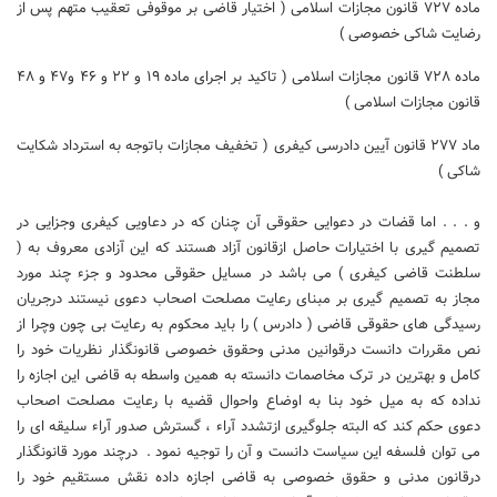
ماده ۷۲۷ قانون مجازات اسلامی ( اختیار قاضی بر موقوفی تعقیب متهم پس از
رضایت شاکی خصوصی )
ماده ۷۲۸ قانون مجازات اسلامی ( تاکید بر اجرای ماده ۱۹ و ۲۲ و ۴۶ و۴۷ و ۴۸
قانون مجازات اسلامی )
ماد ۲۷۷ قانون آیین دادرسی کیفری ( تخفیف مجازات باتوجه به استرداد شکایت
شاکی )
و . . . اما قضات در دعوایی حقوقی آن چنان که در دعاویی کیفری وجزایی در
تصمیم گیری با اختیارات حاصل ازقانون آزاد هستند که این آزادی معروف به (
سلطنت قاضی کیفری ) می باشد در مسایل حقوقی محدود و جزء چند مورد
مجاز به تصمیم گیری بر مبنای رعایت مصلحت اصحاب دعوی نیستند درجریان
رسیدگی های حقوقی قاضی ( دادرس ) را باید محکوم به رعایت بی چون وچرا از
نص مقررات دانست درقوانین مدنی وحقوق خصوصی قانونگذار نظریات خود را
کامل و بهترین در ترک مخاصمات دانسته به همین واسطه به قاضی این اجازه را
نداده که به میل خود بنا به اوضاع واحوال قضیه با رعایت مصلحت اصحاب
دعوی حکم کند که البته جلوگیری ازتشدد آراء ، گسترش صدور آراء سلیقه ای را
می توان فلسفه این سیاست دانست و آن را توجیه نمود . درچند مورد قانونگذار
درقانون مدنی و حقوق خصوصی به قاضی اجازه داده نقش مستقیم خود را