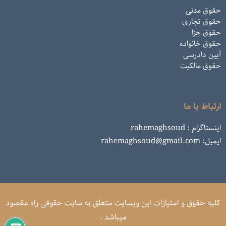
حقوق مدنی
حقوق تجاری
حقوق جزا
حقوق خانواده
آیین دادرسی
حقوق مالکیت
ارتباط با ما
اینستاگرام : rahemaghsoud
ایمیل: rahemaghsoud@gmail.com
کلیه حقوق و امتیازات این وبسایت متعلق به سایت حقوقی راه مقصود
میباشد .