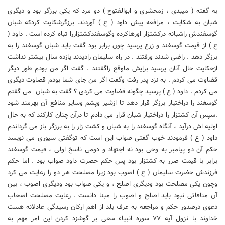
به گفته ( میبدی ، زمخشری و ابوالفتوح ) دو مرد که یکی برزگر بود و دیگری
شبان به شکایت ، مرافعه پیش داود ( ع ) آوردند. برزگرشکایت کردکه شبان
گوسفندش راشبانه درکشتزار اورهاکرده وگوسفندکشتزاررا تباه کرده است . داود (
ع ) از قیمت گوسفند و زرع پرسید چون برابر بود گفت باید شبان گوسفند را به
برزگر دهد . راضی شدند ورفتند . در راه سلیمان رادیدند یازده سال بیشتر نداشت
ازحکایت حال آنان پرسید برایش ماوقع راگفتند . گفت اگر من بودم طور دیگر
قضاوت می کردم . به نزد پدر رفت وگفت اگر من جای شما بودم قضاوت دیگری
می کردم . داود ( ع ) پرسید چگونه قضاوت می کردی ؟ گفت به شبان می گفتم
گوسغند را دراختیار برزگر قرار دهد تا ازشیر وپشم وسایر منافع آن بهرمند شود
.سپس آن کشتزار را دراختیار شبان قرار می دادم تا درآن چنان کارکند که به حال
اولیه اش درآید ، آنگاه گوسفند را به شبان و کشت زار را به برزگر باز می گرداندم
داود ( ع ) فرمودند خوب گفتی صواب این است که توگفتی سیوری می نویسد
حکم آن دو پیامبر به وحی بود نه اجتهاد و دومی ناسخ اولی ، قیمت گوسفند
برابر با قیمت ضرر به کشتزار بود پس حکم حضرت داود صواب بود . اما حکم
فرزندش حضرت سلیمان ( ع ) اصوب بود زیرا مصلحت هر دو را رعایت می کرد
وچون یکی مصلحت بود ودیگری اصلح ، و یکی صواب بود ودیگری اصوب ، بین
آن منافاتی نبود باید اصلح و اصوب را مبنا دانست . رعایت مصلحت اصحاب
دعوی درصدور حکم و مراجعه به عرف بلد از اهم ارکان رسیدگی عادلانه هست
خداوند با نزول آیه ۷۷ سوره انبیاء سعی بر گوشزد کردن این امر مهم به