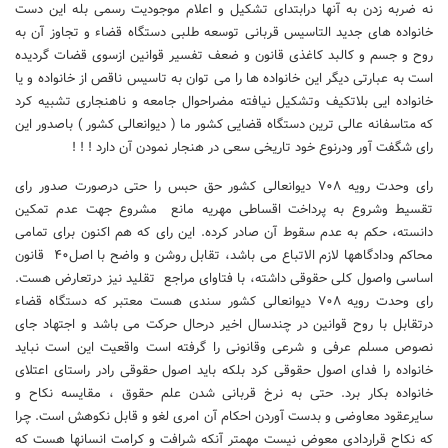
نه ضربه زدن به آنها درابتدای تشکیل و اعلام موجودیت رسمی بله این دست
خانواده های جدید التاسیس قربانی توسعه طلبی دستگاه قضاء و تجاوز آن به
روح و جسم و کالبد کاغذی قانون و ضعف تفسیر قوانین ازسوی قضات گردیده
است به عبارتی دیگر این خانواده ها را می توان به تاسیس ناقص از خانواده و یا
خانواده ایی بلاتکیف وتشکیل نیافته مضراحوال جامعه و ناهنجاری تشبیه کرد
که متاسفانه عالی ترین دستگاه قضایی کشور ما ( دیوانعالی کشور ) باصدور این
رای شگفت آور ودرنوع خود تاریخی سعی در هنجار نمودن آن دارد ! ! !
رای وحدت رویه ۷۰۸ دیوانعالی کشور حق حبس را حتی درصورت صدور رای
تقسیط وشروع به پرداخت اقساطی مهریه مانع مشروع جهت عدم تمکین
دانسته، حکم به عدم سقوط آن صادر کرده. این رای که هم اکنون برای تمامی
محاکم ودادگاهها لازم الاتباع می باشد، تقابل روشن و واضح با اصل۴۰ قانون
اساسی واصول کلی حقوقی داشته، با فتاوای مراجع تقلید نیز درتعارض هست.
رای وحدت رویه ۷۰۸ دیوانعالی کشور سندی هست معتبر که دستگاه قضاء
درتقابل با روح قوانین در چندسال اخیر درحال حرکت می باشد و اجتهاد جای
نصوص مسلم عرفی و شرعی وقانونی را گرفته است واقعیت این است نباید
خانواده را فدای اصول حقوقی کرد بلکه باید اصول حقوقی رادر راستای اعتلای
خانواده بکار برد. حتی به نرخ قربانی شدن علم حقوق ،‌ مقایسه نکاح و
سایرعقود معاوضی و بدست آوردن احکام آن امری لغو و قابل نکوهش است. چرا
که نکاح قراردادی معوض نیست مهمتر آنکه شرافت و کرامت انسانها هست که