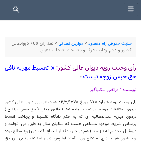
>
>
نقد رای 708 دیوانعالی
سایت حقوقی راه مقصود
موازین قضائی
کشور و عدم رعایت عرف و مصلحت اصحاب دعوی
رأی وحدت رویه دیوان عالی کشور:
« تقسیط مهریه نافی
حق حبس زوجه نیست
.»
نویسنده ” مرتضی شکبیاگهر
رای وحدت رویه شماره ۷۰۸ مورخ ۲۲/۵/۱۳۷۸ هیت عمومی دیوان عالی کشور
درمورد اختلافات موجود در تفسیر ماده ۱۰۸۵ قانون مدنی ( حق حبس درنکاح )
درمورد مهریه عندالمطالبه ای که به حکم دادگاه تقسیط و پرداخت اقساط
براساس شرایط موجود مشخص هست که سالیان سال به طول می انجامد و
درمقابل محکوم له ( زوجه ) هم در حین عقد از اوضاع اقتصادی زوج مطلع بوده
و با قبول شرایط زوج به نکاح وی درآمده اما پس ازبروز اختلاف مدعی این حق