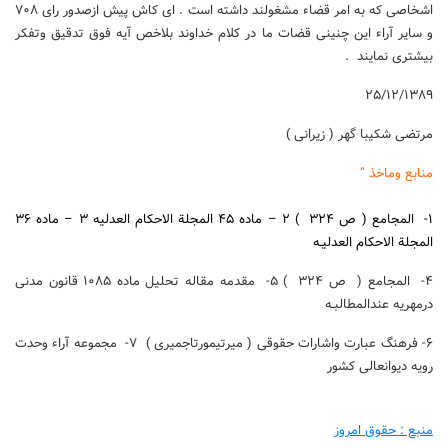
اشخاصی که به امر قضاء مشغولند داشته است . ای کاش پیش ازصدور رای ۷۰۸
و سایر آراء این چنینی قضات ما در کلام خداوند بلاخص آیه فوق تدقیق وتفکر
بیشتری نمایند .
۲۵/۱۲/۱۳۸۹
مرتضی شکیبا گهر ( زیرانی )
منابع وماخذ ”
۱- المجامع ( ص ۳۲۴ ) ۲ – ماده ۴۵ المجلة الاحکام العدلیه ۳ – ماده ۳۶
المجلة الاحکام العدلیـه
۴- المجامع ( ص ۳۲۴ ) ۵- مقدمه مقاله تحلیل ماده ۱۰۸۵ قانون مدنی
درمهریه عندالمطالبـه
۶- فرهنگ عبارت واشارات حقوقی ( میرتیمورتاجمیری ) ۷- مجموعه آراء وحدت
رویه دیوانعالی کشور
منبع : حقوق امروز