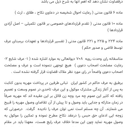
درقضاوت نشان دهد که اهم آنها به شرح ذیل می باشد
ماده ۶ قانون مدنی ( رعایت احوال شخیصه در دعاوی نکاح ، طلاق ، ارث )
ماده ۱۰ قانون مدنی ( تقدم قراردادهای خصوصی بر قانون تکمیلی – اصل آزادی
قراردادها )
ماده ۲۲۴ و ۲۲۵ و ۲۲۱ قانون مدنی ( تفسیر قراردادها و تعهدات برمبنای عرف
توسط قاضی و صدور حکم )
متاسفانه رای وحدت رویه ۷۰۸ دیوانعالی به موارد اشاره شده ( ۱- عرف شایع ۲-
رعایت مصلحت اصحاب دعوی ) هیچ توجهی ننموده است و عرف و مصلحت
اصحاب دعوی واضحاً در رای مورد نظر ملاک قضاوت قرار گرفته نشده است .
برطبق به عرف حاکم در کشور ایران تبانی طرفین در پرداخت مهریه بدون کتابت
به پس از آغاز زندگی مشترک موکول و این عرف تاحدی در عموم وسعت و تعمیم
یافته که کثیر این عموم چه مرد وچه زن قائل بر این عقیده اند که مهریه صرفاً
در زمان متارکه و جدایی باید وصول و تا پیش از آن تقاضای وصول مهریه را قبیح
می شمارند. آن چه مسلم است نمی توان عرف را نادیده گرفت. درصورتی که
زوجه ایی ادعای حق حبس را درعقد نکاح مطرح نموده و تمکین را موکول به
وصول مهریه نماید چون این مدعا خلاف عرف رایج هست، معهذا باید در مقام