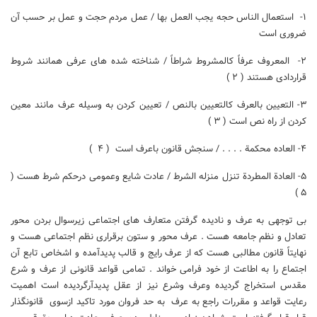
۱- استعمال الناس حجه یجب العمل بها / عمل مردم حجت و عمل بر حسب آن
ضروری است
۲- المعروف عرفاً کالمشروط شراطاً / شناخته شده های عرفی همانند شروط
قراردادی هستند ( ۲ )
۳- التعیین بالعرف کالتعیین بالنص / تعیین کردن به وسیله عرف مانند معین
کردن از راه نص است ( ۳ )
۴- العاده محکمة . . . . / سنجش قانون باعرف است ( ۴ )
۵- العادة المطردة تنزل منزله الشرط / عادت شایع وعمومی درحکم شرط هست (
۵ )
بی توجهی به عرف و نادیده گرفتن متعارف های اجتماعی زیرسوال بردن محور
تعادل و نظم جامعه هست . عرف محور و ستون برقراری نظم اجتماعی هست و
نهایتاً قانون مطالبی هست که از عرف رایج و قالب پدیدآمده و اشخاص تابع آن
اجتماع را به اطاعت از خود فرامی خواند . تمامی قواعد قانونی از عرف و شرع
مقدس استخراج گردیده وعرف وشرع نیز از عقل پدیدآرگردیده است اهمیت
رعایت قواعد و مقررات راجع به عرف به حد فروان مورد تاکید ازسوی قانونگذار