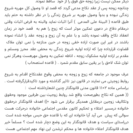
دیگر ممکن نیست زیرا زوجه حق فوق را از خود ساقط نموده.
چنانچه زوجه پس از عقد نکاح مدعی گردد که قصد او تا وصول کل مهریه شروع
زندگی نبوده و بدواً وصول مهریه بر شروع زندگی را در نظر داشته به حتم باید
طبق قاعده ( البینة علی المدعی ) آنرا اثبات نماید والبته به فرض اثبات وقتی
درمقام دفاع در دعوی تمکین موثر است که زوج را هم به قصد خود در زمان
انعقاد نکاح واقف نموده باشد و با علم به آن زوج و زوجه عقد را انشاء نموده
باشند در غیر این صورت اراده خفی زوجه در حین منازعه را نمی توان ملاک
قضاوت قرارداده چرا که اراده اولیه شروع زندگی به محض عقد محرز ومسلم و
مقدم بر اراده اولیه مشکوک زوجه ، اناطه تمکین به وصول مهرهست وهرگز نمی
توان شک لاحق را بر یقین سابق مقدم شمرد . ( قاعده استصحاب )
عرف موجود در جامعه که زوج و زوجه به محض وقوع عقدنکاح اقدام به شروع
روابط زوجیتی می نمایند در قانون نیز تاثیر گذاشته و مورد تاکیدقرارگرفته است .
براساس ماده ۱۱۰۲ قانون مدنی قانونگذار چنین اشعارداشته است :
(( همین که نکاح بطورصحت واقع شد روابط زوجیت بین طرفین موجود وحقوق
وتکالیف زوجین درمقابل همدیگر برقرار می شود ۰)) اهدف قانونگذار درحقوق
خانواده درمسیر اعتلاء و تحکیم کانون مقدس اجتماعی خانواده درحرکت هست
سوالی که پیش می آید آیا خانواده ای که با قاعده حق حبس مواجه شده است
درراستای سیاست و هدف قانونگذار به این وضع دچار شده است ؟ مسلماً خیر
هدف قانونگذار اعتلاء خانواده ها و محکم ترشدن این نهاد مهم اجتماعی هست