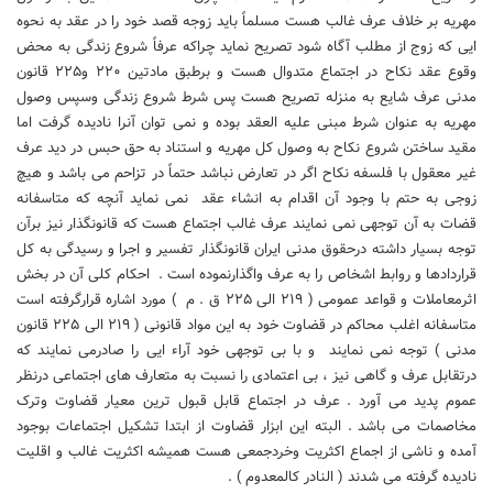
مهریه بر خلاف عرف غالب هست مسلماً باید زوجه قصد خود را در عقد به نحوه
ایی که زوج از مطلب آگاه شود تصریح نماید چراکه عرفاً شروع زندگی به محض
وقوع عقد نکاح در اجتماع متدوال هست و برطبق مادتین ۲۲۰ و۲۲۵ قانون
مدنی عرف شایع به منزله تصریح هست پس شرط شروع زندگی وسپس وصول
مهریه به عنوان شرط مبنی علیه العقد بوده و نمی توان آنرا نادیده گرفت اما
مقید ساختن شروع نکاح به وصول کل مهریه و استناد به حق حبس در دید عرف
غیر معقول با فلسفه نکاح اگر در تعارض نباشد حتماً در تزاحم می باشد و هیچ
زوجی به حتم با وجود آن اقدام به انشاء عقد نمی نماید آنچه که متاسفانه
قضات به آن توجهی نمی نمایند عرف غالب اجتماع هست که قانونگذار نیز برآن
توجه بسیار داشته درحقوق مدنی ایران قانونگذار تفسیر و اجرا و رسیدگی به کل
قراردادها و روابط اشخاص را به عرف واگذارنموده است . احکام کلی آن در بخش
اثرمعاملات و قواعد عمومی ( ۲۱۹ الی ۲۲۵ ق . م ) مورد اشاره قرارگرفته است
متاسفانه اغلب محاکم در قضاوت خود به این مواد قانونی ( ۲۱۹ الی ۲۲۵ قانون
مدنی ) توجه نمی نمایند و با بی توجهی خود آراء ایی را صادرمی نمایند که
درتقابل عرف و گاهی نیز ، بی اعتمادی را نسبت به متعارف های اجتماعی درنظر
عموم پدید می آورد . عرف در اجتماع قابل قبول ترین معیار قضاوت وترک
مخاصمات می باشد . البته این ابزار قضاوت از ابتدا تشکیل اجتماعات بوجود
آمده و ناشی از اجماع اکثریت وخردجمعی هست همیشه اکثریت غالب و اقلیت
نادیده گرفته می شدند ( النادر کالمعدوم ) .