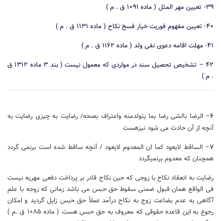
۳۹- تعیین مهر المثل ( ماده ۱۰۹۱ ق . م )
۴۰- تعیین مفهوم فوریت خیار فسخ نکاح ( ماده ۱۱۳۱ ق . م )
۴۱- مهلت اقامه دعوی نفی ولد ( ماده ۱۱۶۲ ق . م )
۴۲ – تشخیص تحصیل سند در مواردی که معمول نیست ( بند ۳ ماده ۱۳۱۲ ق
. م )
۶
– الرضا بالشی رضا بما یتولدمنه واعتراف بصحه/ رضایت به چیزی رضایت به
آنچه از آن حادث می شود نیزهست
۷
– الساقط لایعود کما ان المعدوم لایعود / آنچه ساقط شده است برنمی گردد
همچنان که معدوم برنمیگردد
رضایت به انعقاد نکاح با زوجی که حین نکاح قادر بر پرداخت دفعی مهریه نیست
فی الواقع همان قبول ضمنی سقوط حق حبس می باشد زمانی که زوجه با علم
آگاهی به عدم بضاعت زوج به نکاح درآمد عملاً حق حبس زایل گردید و امکان
رجوع به این قاعده حقوقی که معروف به حق حبس هست ( ماده ۱۰۸۵ ق .م )