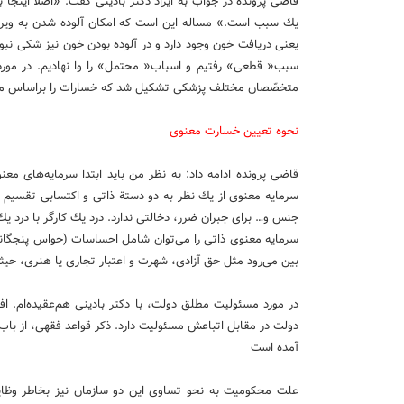
قاضی پرونده در جواب به ایراد دكتر بادینی گفت: «اصلا اینج
یك سبب است.» مساله این است كه امكان آلوده شدن به ویروس 
یعنی دریافت خون وجود دارد و در آلوده بودن خون نیز شكی نبود
سبب« قطعی» رفتیم و اسباب« محتمل» را وا نهادیم. در مورد 
متخصّصان مختلف پزشكی تشكیل شد كه خسارات را براساس مدا
نحوه تعیین خسارت معنوی
قاضی پرونده ادامه داد: به نظر من باید ابتدا سرمایه‌های 
سرمایه معنوی از یك نظر به دو دستة ذاتی و اكتسابی تقسیم 
جنس و… برای جبران ضرر، دخالتی ندارد. درد یك كارگر با درد 
سرمایه معنوی ذاتی را می‌توان شامل احساسات (حواس پنجگان
بین می‌رود مثل حق آزادی، شهرت و اعتبار تجاری یا هنری، حیث
در مورد مسئولیت مطلق دولت، با دكتر بادینی هم‌عقیده‌ام. ا
دولت در مقابل اتباعش مسئولیت دارد. ذكر قواعد فقهی، از باب م
آمده است
علت محكومیت به نحو تساوی این دو سازمان نیز بخاطر وظا