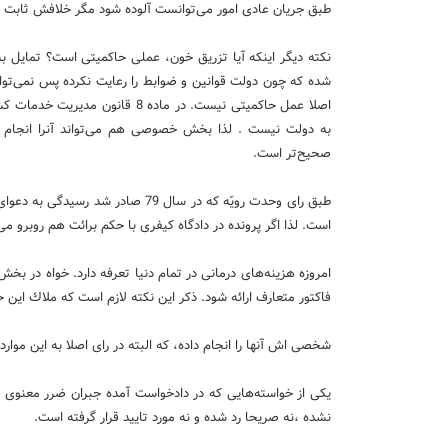
طبق جریان عادی امور می‌توانست آلوده شود مگر خلافش ثابت 
نكته دیگر اینكه آیا تزریق خون، عملی حاكمیتی است؟ تمایل 
شده كه چون دولت قوانین و ضوابط را رعایت نكرده پس نمی‌توا
به دولت نیست . لذا بخش خصوصی هم می‌تواند آنرا انجام ده
صحیح‌تر است.
طبق رای وحدت رویّه كه در سال 79 ص
است. لذا اگر پرونده در دادگاه كیفری با حكم برائت هم روبرو م
امروزه هزینه‌های درمانی در تمام دنیا تعرفه دارد. خواه در 
فاكتور متعارف ارائه شود. ذكر این نكته لازم است كه ملاك این
شخصی اش آنها را انجام داده، كه البته در رای اصلا به این موار
یكی از خواسته‌هایی كه در دادخواست آمده جبران ضرر معنوی به
نشده ،نه صریحا رد شده و نه مورد تایید قرار گرفته است.