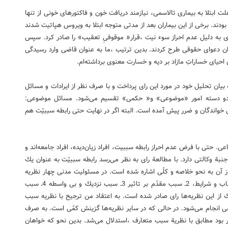
137 بر می‌گردد. افرادی به علت ابتلا به بیماری تالاسمی، نیازمند دریافت خون و فاكتورهای خونی از تنها
ودند. برخی از این بیماران بعد از مدتی متوجه ابتلا به ویروس هپاتیت شدند
ی به دلیل عدم احراز سوء نیت ،قرار« موقوفیِ تعقیب» را صادر كرد. سپس
ن دعوای حقوقی طرح كردند. بدین ترتیب ،ما به عنوان قاضی وارد رسیدگی
حیای خساراتِ مازاد بر دیه و خسارت معنوی برداشته‌ام.
ه بیان تحلیل خود در مورد این رای پرداخت و با صرف نظر از ایرادات و مسائل
دو دسته امور «موضوعی» و« حكمی» تقسیم می‌شود. مسائل موضوعی:
واند‌گان و ضرر پیش آمده است. البته اگر در نهایت حتی رابطه سببیّت هم
ولیت دارد: 1ـ ضمان قهری 2ـ ضمان اجتماعی. حتی با فرض عدم احراز رابطه سببیت، افراد زیان‌دیده، افراد جامعه‌اند و
بة وكالتی دارد. با مطالعة رای به نظر می‌رسد رابطه سببیّت به عنوان یك
 آن به نحو خلاصه و كلّی اشاره شده است. در مسئولیت مدنی چهار نظریه
برای اثبات رابطة سببیّت بیان شده است: 1ـ نظریة برابری اسباب و شرایط، 2ـ سبب مقدّم بر تاثیر 3ـ سبب نزدیك و بی واسطه 4ـ سبب
 از این نظریه‌ها رای صادر شده است. به اعتقاد من ترجیح با نظریه سبب
ی انجام می‌شود. در حالی كه در سایر نظریه‌ها گزینش كمّی است. به صرف
تر بود مطابق با نظریة سبب متعارف ،استدلال می‌شد. بدین نحو كه خواهان