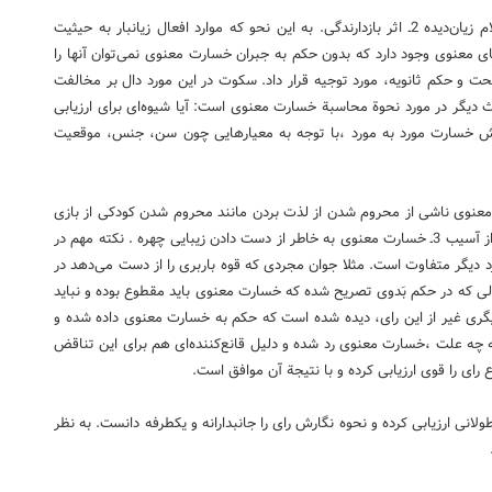
جبران خسارت معنوی با پول، دو فایدة مهم دارد 1ـ تسكین آلام زیان‌دیده 2ـ اثر بازدارندگی. به این نحو كه موارد افعال زیانبار به حیثیت
معنوی وجود دارد كه بدون حكم به جبران خسارت معنوی نمی‌توان آنها را
ت و حكم ثانویه، مورد توجیه قرار داد. سكوت در این مورد دال بر مخالفت
 دیگر در مورد نحوة محاسبة خسارت معنوی است: آیا شیوه‌ای برای ارزیابی
 خسارت مورد به مورد ،با توجه به معیارهایی چون سن، جنس، موقعیت
 می‌توان به سه دسته تقسیم كرد: 1ـ خسارت معنوی ناشی از محروم شدن از لذت بردن مانند محروم شدن كودكی از بازی
با همسالان 2ـ خسارت معنوی ناشی از تحمل درد و رنج حاصل از آسیب 3ـ خسارت معنوی به خاطر از دست دادن زیبایی چهره . نكته مهم در
د دیگر متفاوت است. مثلا جوان مجردی كه قوه باربری را از دست می‌دهد در
ی‌بینند. در حالی كه در حكم بَدوی تصریح شده كه خسارت معنوی باید مقطوع بوده و نباید
یگری غیر از این رای، دیده شده است كه حكم به خسارت معنوی داده شده و
 چه علت ،خسارت معنوی رد شده و دلیل قانع‌كننده‌ای هم برای این تناقض
رای را قوی ارزیابی كرده و با نتیجة آن موافق است.
ولانی ارزیابی كرده و نحوه نگارش رای را جانبدارانه و یكطرفه دانست. به نظر