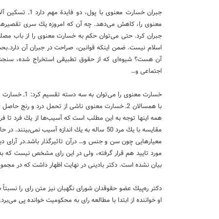
معنوی را، كاهش می‌دهد. چه آن كه امروزه یك سری تقصیرهای 
جبران كرد. حتی می‌توان حكم به خسارت معنوی را از باب مصلح
اسلام نیست. ضمن اینكه قوانین، صراحت در جبران آن دارد.بحث
آن هست؟ شیوه‌ای كه از حقوق تطبیقی استخراج شده، سنجش
اجتماعی و…
خسارت معنوی را
همه اینها توجه به این مطلب است كه آسیب‌ها از یك فرد تا فر
مقایسه با یك مرد 50 ساله به یك اندازه آسیب نم
معیارهایی چون سن و جنس و… درآن تاثیرگذار باشد.در آرای د
مورد تایید هم قرار گرفته، ولی در این رای مشخص نیست كه به
بیان نشده است. دكتر بادینی در نهایت اظهار داشت كه در مجموع 
دكتر ره‌پیك عضو حقوقدان شورای نگهبان نیز متن رای را نسبتاً ط
او خواننده از ابتدا با مطالعه رای به محكومیت خوانده پی می‌برد.