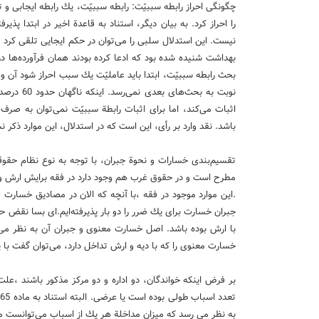
چگونگی احراز رابطه سببیّت: رابطه سببیّت، یك رابطه ایجابی و 
را احراز كرد. به بیان دیگر، استناد به قاعدة اخیر در ابتدا پ
نیست. این استدلال سلبی را می‌توان در حكم ایجایی تلقی كرد .ح
بهداشت شنیده شده بود كه ادعا كرده بودند همان فرآورده‌ها د
بحث رابطه سببیّت، ابتدا باید عاملیّت یك سبب احراز شود آن 
نوبت به ب
اثبات می‌كند، اما برای اثبات رابطة سببیّت نمی‌توان به ص
باشد. نقد وارد بر رأی، این است كه در استدلال، این موارد ذك
تقسیم‌بندی خسارات و نحوة جبران، با توجه به نوع نظام ح
مطرح است و در حقوق غرب هم وجود دارد در فقه برایش ارش و 
.این موارد موجود در فقه ،با آنچه كه الان در مصادیق خسارت
جبران خسارت برای یك ضرر را
دو بار پذیرفته‌ایم.‌ای بسا نق
با ارش بوده باشد. اصل خسارت معنوی و جبران آن به نظر می
خسارت معنوی را كه با دیه و ارش تداخل دارد، می‌توان گفت با 
بر فرض اینكه خواندگان، دو اداره و دو مركز مذكور باشند 
به نظر می رسد كه میزان مداخلة هر یك از اسباب می‌توانست م