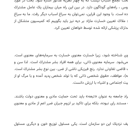
ا بحث تجمع اسباب نیست كه به چهار نظریه مذكور اشاره شود. بحث در مورد
، راه‌های گوناگون دارد. در بین این راه میان بیماران یك عامل مشترك
ه است. با وجود این قراین، نمی‌توان به سراغ اسباب دیگر رفت. ما به سراغ
ملاك تعیین خسارت مازاد بر دیه نیز باید بگوییم كه كمیسیون متشكل از
رك پزشكی ارائه شده توسط خواهان تعیین كرد.
معنوی شناخته شود، زیرا خسارت معنوی خسارت به سرمایه‌های معنوی است.
می‌شود. سرمایه معنوی ذاتی، برای همه افراد بشر مشترك است. لذا سن و
یك قاضی تفاوتی ندارد. رنج فیزیكی ناشی از ضرر، بین نوع بشر مشترك است.
ه)، عواطف، حقوق شخصی ذاتی كه با تولد شخص پدید آمده و با مرگ او از
یت اجتماعی و اشیاء با ارزش دانست.
فراد جامعه به عنوان «تبعه» باید تحت حمایت مادی و معنوی دولت باشند.
ستند رای نبوده، بلكه برای تاكید بر لزوم جبران ضرر اعم از مادی و معنوی
یف نزدیك این دو سازمان است. یكی مسئول توزیع خون و دیگری مسئول