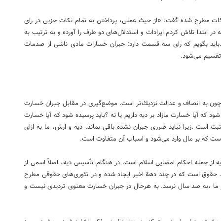
ه نكات مطرح شده گفت: «از حیث عملی، پرداختن به تمام نكات جزیی در رای
ه در ابتدا تلاش كردم ایرادات و استدلال‌های دو طرف را آورده و به ترتیب به
.باید بگویم كه رای سه قسمت دارد: جبران خسارات مادی ناشی از صدمات
تقسیم می‌شود.
، چون به انصاف و عدالت نزدیك‌تر است. موضع‌گیری در مقابل جبران خسارت
ود كه آیا خسارت مازاد بر دیه داریم یا نه ؟باید پرسیده شود كه آیا خسارت
است .زیرا نباید ضرری جبران نشده باقی بماند. دیه و ارش، ما به ازای
ست كه بر مال وارد می‌شود و اسباب آن متفاوت است.
یه از جمله احكام امضایی اسلام است. در هنگام تأسیس دیه، اصلاً اسمی از
د حقوق است كه در چند دهة اخیر ایجاد شده و در تئوری‌های حقوقی مطرح
ر ما ،به صد سال نرسد. به هرحال در جبران خسارت معنوی تردیدی نیست و