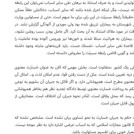
تولیدی است و به صرف استناد به برهان نفی سایر اسباب نمی‌توان این رابطه
ذیرفته نیست، مگر اینكه احراز شده باشد كه سایر اسباب، دخالتش عقلاً ممكن
قیقتاً رابطة سببیّت در این رای برای ما مبهم است .حتی از مسئولین وزارت
ر شهرستان به بیماران تزریق شده بود ولی موردی از آلودگی گزارش نشد. در
وقت در مورد ملاك استناد به آن بحث كرد. اگر عامل بودن سبب روشن نشود،
حث‌های بعدی نمی‌رسد. اینكه ناگهان حدود 60 درصد بیماران به هپاتیت مبتلا شدند و خون‌ها نیز ویروس آلوده بوده عاملیت را
رف قاعدة نفی سایر اسباب ،تمسك جست. باید قرینه‌های مثبته وجود داشته
ر نشد و گویی قاضی رابطه سببیّت را مفروض دانسته است.
قوقی یك كشور ،متفاوت است. بخش مهمی كه الان به عنوان خسارت معنوی
دیه تعیین شده است. مثل از دست رفتن قوا، عدم امكان لذت و… امثال آن
 معنوی مطرح است همپوشانی دارد. و اگر قائل به جبران آن بشویم به نوعی
ض حكم به پرداخت خسارت معنوی توسط دادگاه تجدید نظر هم بخاطر همپوشانی
 رسد كه محل وفاق است، امّادر نحوه جبران آن اختلاف است. مصادیقی از
پول قابل جبران است.
،علت حكم به جبران خسارت به نحو تساوی بیان نشده است .مشخص نشده كه
تعدد اسباب طولی بوده است یا عرضی. البته استناد به ماده 365 قانون مجازات اسلامی كه به اسباب عرضی اشاره دارد به نظر موجه نیست.
عیار خوبی برای تقسیم مسئولیت باشد.