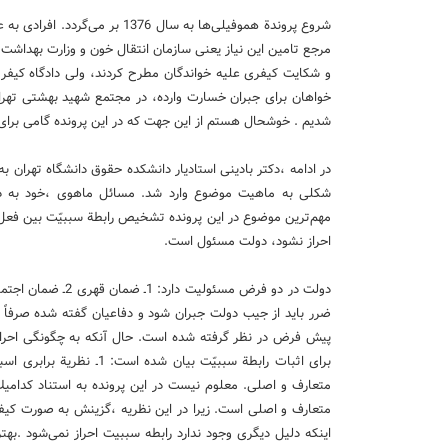
شروع پروندة هموفیلی‌ها به سال 6
مرجع تامین این نیاز یعنی سازمان انتقال خون و وزارت بهداشت ب
و شكایت كیفری علیه خواند‌گان مطرح كردند، ولی دادگاه كیفر
خواهان برای جبران خسارت وارده، در مجتمع شهید بهشتی تهرا
شدیم . خوشحال هستم از این جهت كه در این پرونده گامی برای ا
در ادامه ،دكتر بادینی استادیار دانشكده حقوق دانشگاه تهران ب
شكلی به ماهیت موضوع وارد شد. مسائل ماهوی ،خود به 
مهم‌ترین موضوع در این پرونده تشخیص رابطة سببیّت بین فعل خ
احراز نشود، دولت مسئول است.
دولت در دو فرض مسئ
ضرر باید از جیب دولت جبران شود و دفاعیان گفته شده صرفاً جن
پیش فرض در نظر گرفته شده است. حال آنكه به چگونگی احراز
متعارف و اصلی. معلوم نیست در این پرونده به استناد كدامیك
متعارف و اصلی است. زیرا در این نظریه ،گزینش به صورت كیف
اینكه دلیل دیگری وجود ندارد رابطه سببیت احراز نمی‌شود .به