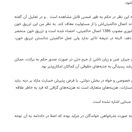
شود.
به این نظر در حكم به طور ضمنی قابل مشاهده است . و در تعلیل آن گفته
ند اعمال حاكمیتی‌اش را از مسئولیت معاف كند. به نظر من این تزریق خون
اصلا عمل حاكمیتی نیست. در ماده 8 قانون مدیریت خدمات كشوری مصوب 1386 اعمال حاكمیتی، احصاء شده است و تزریق خون منحصر
د. البته در نتیجه تاثیر ندارد ولی عمل حاكمیتی ندانستن تزریق خون،
ادر شد رسیدگی به دعوای جبران ضرر و زیان ناشی از جرم حتی در صورت صدور حكم به برائت، ممكن
ی‌شد رسیدگی به جنبه‌های حقوقی آن كماكان امكان‌پذیر بود.
بخش خصوصی و خواه در بخش دولتی. با فرض پذیرش خسارت مازاد بر دیه ،باید
 خسارات، هزینه‌های متعارف است نه هزینه‌های گزافی كه فرد به خاطر علاقه
د مبنایی اشاره نشده است.
 صورت عذرخواهی خواندگان در جراید بوده كه اصلا در دادنامه به آن توجه