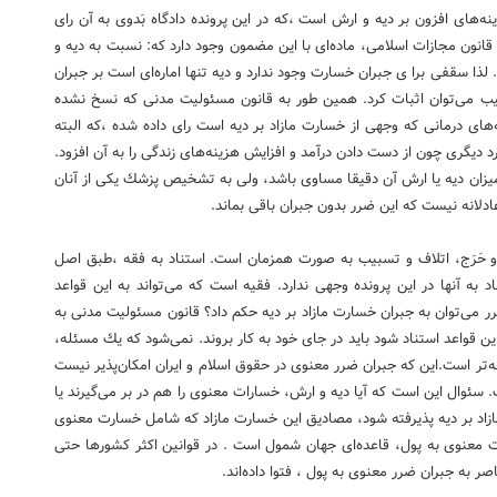
‌های افزون بر دیه و ارش است ،كه در این پرونده دادگاه بَدوی به آن رای
د قانون مجازات اسلامی، ماده‌ای با این مضمون وجود دارد كه: نسبت به دیه و
ا سقفی برا ی جبران خسارت وجود ندارد و دیه تنها اماره‌ای است بر جبران
بیب می‌توان اثبات كرد. همین طور به قانون مسئولیت مدنی كه نسخ نشده
‌های درمانی كه وجهی از خسارت مازاد بر دیه است رای داده شده ،كه البته
د دیگری چون از دست دادن درآمد و افزایش هزینه‌های زندگی را به آن افزود.
زان دیه یا ارش آن دقیقا مساوی باشد، ولی به تشخیص پزشك یكی از آنان
ادلانه نیست كه این ضرر بدون جبران باقی بماند.
و حَرَج، اتلاف و تسبیب به صورت همزمان است. استناد به فقه ،طبق اصل
 به آنها در این پرونده وجهی ندارد. فقیه است كه می‌تواند به این قواعد
اضرر می‌توان به جبران خسارت مازاد بر دیه حكم داد؟ قانون مسئولیت مدنی به
ن قواعد استناد شود باید در جای خود به كار بروند. نمی‌شود كه یك مسئله،
‌تر است.این كه جبران ضرر معنوی در حقوق اسلام و ایران امكان‌پذیر نیست
ئوال این است كه آیا دیه و ارش، خسارات معنوی را هم در بر می‌گیرند یا
زاد بر دیه پذیرفته شود، مصادیق این خسارت مازاد كه شامل خسارت معنوی
ارت معنوی به پول، قاعده‌ای جهان شمول است . در قوانین اكثر كشورها حتی
به جبران ضرر معنوی به پول ، فتوا داده‌اند.