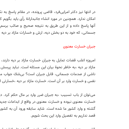
در انتها نیز دكتر امرایی‌فرد، قاضی پرونده، در مقام پاسخ ب
امكان ندارد. همچنین در مورد انشاء جانبدارانة رأی باید بگویم ك
آنها پاسخ داده و از این طریق به نتیجه صحیح و صائب برسم
جسمانی، كه خود به دو بخش دیه، ارش و خسارات مازاد بر دیه 
جبران خسارت معنوی
امروزه اغلب قضات تمایل به جبران خسارت مازاد بر دیه دارند
مازاد بر دیه ،به خاطر نحوة بیان این مسئله است. نباید پرسش ش
ناشی از صدمات جسمانی، قابل جبران است؟ بی‌شك جواب مثبت 
نفس و خسارت وارد بر آن است. خسارت مازاد بر دیه ،خسارتی ا
می‌توان از باب تسبیب ،به جبران ضرر وارد بر مال حكم كرد. د
خسارت معنوی نبوده و خسارت معنوی در واقع از ابداعات جدی
گشته و وارد كشور ما شده است. شاید سابقه ورود آن به كشو
قصد نداریم به تفصیل وارد این بحث شویم.