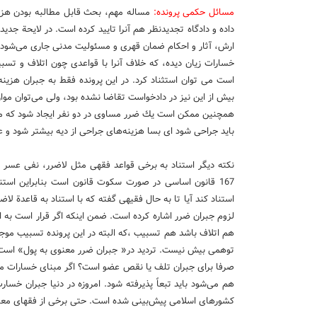
مسائل حكمی پرونده:
مساله مهم، بحث قابل مطالبه بودن هزینه
داده و دادگاه تجدیدنظر هم آنرا تایید كرده است. در لایحة جدی
ارش، آثار و احكام ضمان قهری و مسئولیت مدنی جاری می‌شود. لذ
خسارات زیان دیده، كه خلاف آنرا با قواعدی چون اتلاف و تس
است می توان استثناد كرد. در این پرونده فقط به جبران هزینه
بیش از این نیز در دادخواست تقاضا نشده بود، ولی می‌توان موار
همچنین ممكن است یك ضرر مساوی در دو نفر ایجاد شود كه می
باید جراحی شود ‌ای بسا هزینه‌های جراحی از دیه بیشتر شود و ع
نكته دیگر استناد به برخی قواعد فقهی مثل لاضرر، نفی عسر 
167 قانون اساسی در صورت سكوت قانون است بنابراین استناد
استناد كند آیا تا به حال فقیهی گفته كه با استناد به قاعدة ل
لزوم جبران ضرر اشاره كرده است. ضمن اینكه اگر قرار است به ای
هم اتلاف باشد هم تسبیب ،كه البته در این پرونده تسبیب موجه
توهمی بیش نیست. تردید در« جبران ضرر معنوی به پول» است. س
صرفا برای جبران تلف یا نقص عضو است؟ اگر مبنای خسارات ما
هم می‌شود باید تبعاً پذیرفته شود. امروزه در دنیا جبران خس
كشورهای اسلامی پیش‌بینی شده است. حتی برخی از فقهای معاصر 