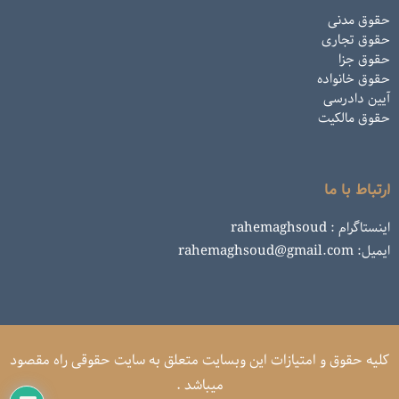
حقوق مدنی
حقوق تجاری
حقوق جزا
حقوق خانواده
آیین دادرسی
حقوق مالکیت
ارتباط با ما
اینستاگرام : rahemaghsoud
ایمیل: rahemaghsoud@gmail.com
کلیه حقوق و امتیازات این وبسایت متعلق به سایت حقوقی راه مقصود
میباشد .