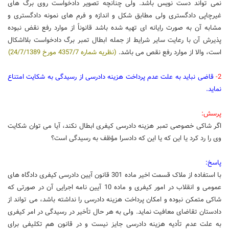
نمی تواند دست نویس باشد. ولی چنانچه تصویر دادخواست روی برگ های
غیرچاپی دادگستری ولی مطابق شکل و اندازه و فرم های نمونه دادگستری و
مشابه آن به صورت رایانه ای تهیه شده باشد قانوناً از موارد رفع نقض نبوده
پذیرش آن با رعایت سایر شرایط از جمله ابطال تمبر برگ دادخواست بلااشکال
است، والا از موارد رفع نقص می باشد.
(نظریه شماره 4357/7 مورخ 24/7/1389)
2-
قاضی نباید به علت عدم پرداخت هزینه دادرسی از رسیدگی به شکایت امتناع
نماید.
پرسش:
اگر شاکی خصوصی تمبر هزینه دادرسی کیفری ابطال نکند، آیا می توان شکایت
وی را رد کرد یا این که یا این که دادسرا مؤظف به رسیدگی است؟
پاسخ:
با استفاده از ملاک قسمت اخیر ماده 301 قانون آیین دادرسی کیفری دادگاه های
عمومی و انقلاب در امور کیفری و ماده 10 آیین نامه اجرایی آن در صورتی که
شاکی متمکن نبوده و امکان پرداخت هزینه دادرسی را نداشته باشد، می تواند از
دادستان تقاضای معافیت نماید. ولی به هر حال تأخیر در رسیدگی در امر کیفری
به علت عدم تأدیه هزینه دادرسی جایز نیست و در قانون هم تکلیفی برای