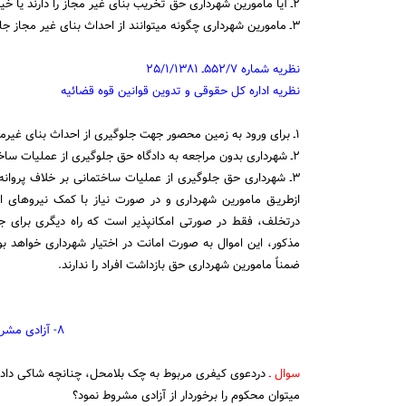
۲ـ آیا مامورین شهرداری حق تخریب بنای غیر مجاز را دارند یا خیر؟
۳ـ مامورین شهرداری چگونه میتوانند از احداث بنای غیر مجاز جلوگیری کنند؟
نظریه شماره ۵۵۲/۷ـ ۲۵/۱/۱۳۸۱
نظریه اداره کل حقوقی و تدوین قوانین قوه قضائیه
۱ـ برای ورود به زمین محصور جهت جلوگیری از احداث بنای غیرمجاز اجازه رئیس دادگستری۱۴ لازم است.
۲ـ شهرداری بدون مراجعه به دادگاه حق جلوگیری از عملیات ساختمانی دارد ولی حق تخریب بنای مستحدثه را ندارد.
مذکور، این اموال به صورت امانت در اختیار شهرداری خواهد 
ضمناً مامورین شهرداری حق بازداشت افراد را ندارند.
۸- آزادی مشروط صادرکننده چک بلامحل
سوال ـ
دردعوی کیفری مربوط به چک بلامحل، چنانچه شاکی دادخو
میتوان محکوم را برخوردار از آزادی مشروط نمود؟