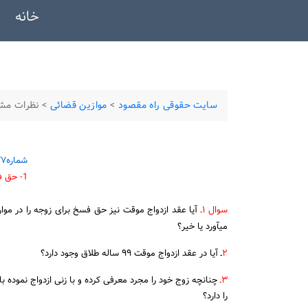
خانه
سایت حقوقی راه مقصود
>
موازین قضائی
>
نظرات مشور
شماره۹۲۸۶/۷ ۱۱/۱۲/۱۳۸۳۱
1- حق فسخ در ازدواج موقت
سوال ۱ـ
آیا عقد ازدواج موقت نیز حق فسخ برای زوجه را در مو
می‎آورد یا خیر؟
۲
ـ آیا در عقد ازدواج موقت ۹۹ ساله طلاق وجود دارد؟
۳ـ
چنانچه زوج خود را مجرد معرفی کرده و با زنی ازدواج نموده 
را دارد؟