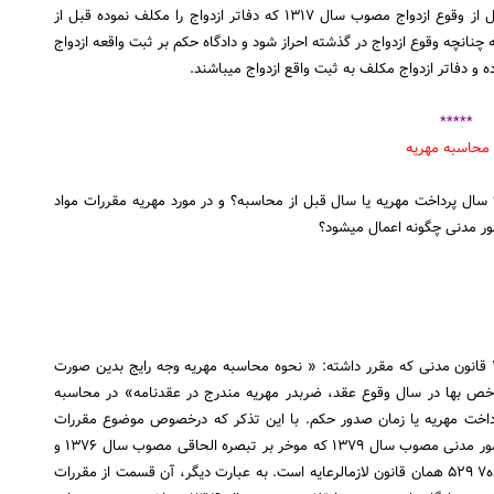
با توجه به ماده۳ دوم از قانون لزوم ارائه گواهینامه پزشک قبل از وقوع ازدواج مصوب سال ۱۳۱۷ که دفاتر ازدواج را مکلف نموده قبل از
ه چنانچه وقوع ازدواج در گذشته احراز شود و دادگاه حکم بر ثبت واقعه ازدواج
وده و دفاتر ازدواج مکلف به ثبت واقع ازدواج می‏باشند.
*****
سال پرداخت مهریه یا سال قبل از محاسبه؟ و در مورد مهریه مقررات مواد
طبق ماده۴ ۲ آیین‏نامه اجرائی الحاق یک تبصره به ماده۵ ۱۰۸۲ قانون مدنی که مقرر داشته: « نحوه محاسبه مهریه وجه رایج بدین صورت
 بها در سال وقوع عقد، ضربدر مهریه مندرج در عقدنامه» در محاسبه
اخت مهریه یا زمان صدور حکم. با این تذکر که درخصوص موضوع مقررات
ماده۶ ۵۲۲ قانون آیین‏دادرسی دادگاههای عمومی و انقلاب در امور مدنی مصوب سال ۱۳۷۹ که موخر بر تبصره الحاقی مصوب سال ۱۳۷۶ و
آیین‏نامه اجرائی آن مصوب سال ۱۳۷۷ می‏باشد، با عنایت به ماده۷ ۵۲۹ همان قانون لازم‏الرعایه است. به عبارت دیگر، آن قسمت از مقررات