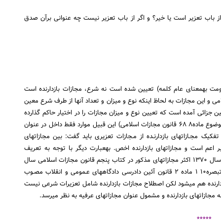
از باب تعزیر است یا خیر؟ و اگر از باب تعزیر نیست چه عنوانی برآن صدق
تمام جرائمی که نوع و میزان مجازات آنها توسط قانونگذار(حکومت به‎معنای عام کلمه) تعیین شده است نه شرع، مجازات بازدارنده است
مجازات اسلامی و این مجازات به لحاظ اینکه نوع و میزان و تعداد آنها از طرف شرع معین
باشند. اما مواردی در قوانین جزائی آمده است که تعیین نوع و میزان مجازات را در اختیار حاکم گذارده
است مانند مجازات کسی که کمتر از چهار بار اقرار به زنا کند (موضوع ماده۸ ۶۸ قانون مجازات اسلامی) این قبیل موارد فقط داخل در عنوان
ملاک تفکیک مجـازاتهای بازدارنـده از مـجازات تعزیری باید گفت: بین مجازاتهای
تعزیری و بازدارنده عموم و خصوص مطلق می‎باشد یعنی تعزیر اعم است و مجازاتهای بازدارنده اخص. به‎عبارت دیگر با توجه به تعریف
مجازات‎های بازدارنده در ماده۹ ۱۷ قانون مجازات اسلامی مصوب سال ۱۳۷۰ اکثر مجازاتهای مذکور در کتاب پنجم قانون مجازات اسلامی سال
۱۳۷۵ مجازات بازدارنده است. ضمناً تعریف تعزیرات شرعی درتبصره۱۰ ۱ ماده ۲ قانون آئین دادرسی دادگاههای عـمومی و انقلاب مصـوب
سـال ۱۳۷۸ آمـده اسـت نتیـجتـاً اصـطلاح تعزیرشامل مجازات بازدارنده هم می‎شود لکن اصطلاح مجازات بازدارنده شامل تعزیرات شرعی نیست
زاتهای بازدارنده و مشمول عنوان مجازاتهای عرفیه به نظر می‎رسد.
*****