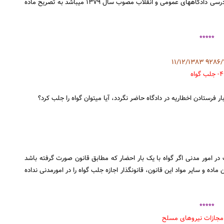
قانون مدنی یا هر قانون دیگر که مغایر با ماده۵۲۲ قانون آیین‏دادرسی دادگاههای عمومی و انقلاب مصوب سال ۱۳۷۹ می‏باشد به تصریح ماده
*****
۴- جلب گواه
ار فرستادن اخطاریه در دادگاه حاضر نگردد، آیا میتوان گواه را جلب کرد؟
 انقلاب در امور مدنی اگر گواه با یک بار احضار که مطابق قانون صورت گرفته باشد
ای بار دوم احضارمی‎شود و چون در این ماده و سایر مواد این قانون، قانونگذار اجازه جلب گواه را در امورمدنی نداده
*****