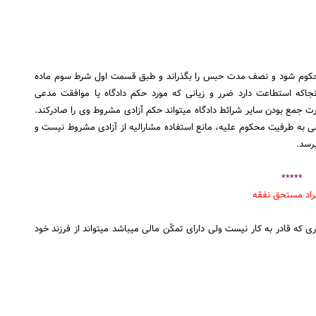
حکوم شود و نصف مدت حبس را بگذراند و طبق قسمت اول شرط سوم ماده
ت اسلامی« …تا آنجاکه استطاعت دارد ضرر و زیانی که مورد حکم دادگاه یا موافقت مدعی
خصوصی واقع شده بپردازد یا قرار پرداخت آن را بدهد…» در صورت جمع بودن سایر شرائط دادگاه می‎تواند حکم آزادی مشروط وی را صادرکند.
 به طرفیت محکوم علیه، مانع استفاده مشارالیه از آزادی مشروط نیست و
*****
افرادی که مستحق دریافت نفقه هستند، کدامند؟ آیا پدری که قادر به کار نیست ولی دارای تمکّن مالی می‎باشد می‎تواند از فرزند خود