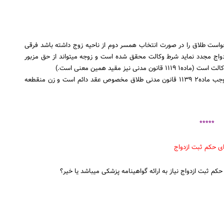
خواست طلاق را در صورت انتخاب همسر دوم از ناحیه زوج داشته باشد فرقی
بین عقد منقطع و دائم نیست شوهر اگر با عقد منقطع هم ازدواج مجدد نماید شرط وکالت محقق شده است و زوجه می‎تواند از حق مزبور
یز مقید همین معنی است.)
۲ـ فرقی بین عقد منقطع یکساله یا نودونه ساله نیست و به موجب ماده۲ ۱۱۳۹ قانون مدنی طلاق مخصوص عقد دائم است و زن منقطعه
*****
از به ارائه گواهی‎نامه پزشکی می‏باشد یا خیر؟