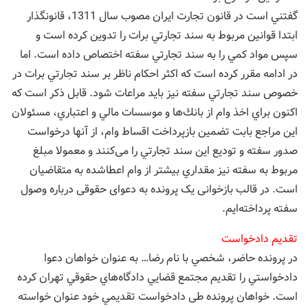
گفتني است در قانون تجارت ايران مصوب سال 1311، قانونگذار
ابتدا قوانين مربوط به سند تجارتي برات را تدوين كرده است و
سپس مواد كمي را به سند تجارتي سفته اختصاص داده است. اما
در ادامه مقرر كرده است كه اكثر احكام ناظر بر سند تجارتي برات در
خصوص سند تجارتي سفته نيز بايد مراعات شود. قابل ذكر است كه
اکنون براي اخذ وام از بانك‌ها و موسسات مالي و اعتباري، مسئولان
اين مراجع بابت تضمين بازپرداخت اقساط وام، از آنها درخواست
صدور سفته و توديع اين سند تجارتي را می‌کنند و معمولا مبلغ
مربوط به سفته نيز مقداري بيشتر از وام اعطا‌شده به متقاضيان
است. در قالب بازخوانی یک پرونده به دعوای حقوقی درباره وصول
سفته پرداخته‌ایم.
تقديم دادخواست
در پرونده حاضر، شخصي با نام رضا… به عنوان خواهان دعوا
دادخواستي را تقديم مجتمع قضايي دادگاه‌هاي حقوقي تهران كرده
است. خواهان پرونده طی دادخواست تقديمي خود عنوان خواسته