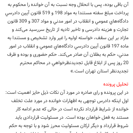
آن باقی بوده، پس با انحلال وجه نسبت به آن خوانده را محکوم به
پرداخت مبلغ سفته مستندا به مواد 198 و 519 قانون آيين دادرسي
دادگاه‌هاي عمومي و انقلاب در امور مدني و مواد 307 و 309 قانون
تجارت و هزینه دادرسی و تاخیر تادیه از تاريخ سررسید می‌کند و
مازاد بر این سقف، خواسته اولیه را غیر وارد تشخیص و مستندا به
ماده 197 قانون آيين دادرسي دادگاه‌هاي عمومي و انقلاب در امور
مدني، حکم به بطلان آن صادر می‌کند. حکم حضوری و بوده و ظرف
20 روز پس از ابلاغ قابل تجدیدنظرخواهي در محاكم محترم
تجديدنظر استان تهران است.»
تحليل پرونده
در این پرونده و رای صادره در مورد آن نکات ذیل حایز اهمیت است:
اول اينكه دادرس توجهی به اظهارات خوانده در مورد علت تخلف
خوانده از شرایط قرارداد نکرده است در حالی که عدم ادامه کار
مستند به فعل خواهان بوده است. در مسئولیت قراردادی باید
شروط قرارداد و دیگر ارکان مسئولیت محرز شود و با توجه به حکم