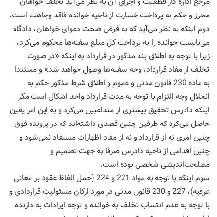
مرجع اداره کار قطعیت و اجرای آن به نظر می‌آید تخلف خواهان
محرز و حکم به پرداخت خسارت از ناحیه خوانده فاقد وجاهت است.
دوم اينكه به نظر می‌آید كه به فرض صحت دعوای خواهان، دادگاه
می‌بایست خوانده را به پرداخت کل مبلغ سفته‌ها محکوم می‌كرد،
زیرا با توجه به اطلاق بند مذکور در قرارداد به اینکه «در صورت
تخلف از مفاد قرارداد، وجه سفته‌ها وصول خواهد شد» و مستندا
به ماده 230 قانون مدنی و عموم و اطلاق شرط مذکور حکم به
انحلال وجه التزام با توجه به مدت قرارداد واجد اشکال است مگر
اینکه دادرس تحقیق بیشتری از متداعبین می‌كرد و به این امر یقین
حاصل می‌کرد که طرفین چنین قصدی داشته‌اند که در پرونده فوق
چنین امری نه از قرارداد و نه از مفاد اظهارات مستفاد نمی‌شود و
چنین اقدامی از ناحیه دادرس صرفا به جهت تصمیم و
مصلحت‌اندیشی شخصی بوده است.
سوم اينكه با توجه به مواد 221 و 224 (حمل الفاظ عقود بر معانی
عرفیه)، 227 و 230 قانون مدنی در مورد ارکان مسئولیت قراردادی و
با توجه به عدم انتساب تخلف به خوانده و توجه ایرادات به دارنده