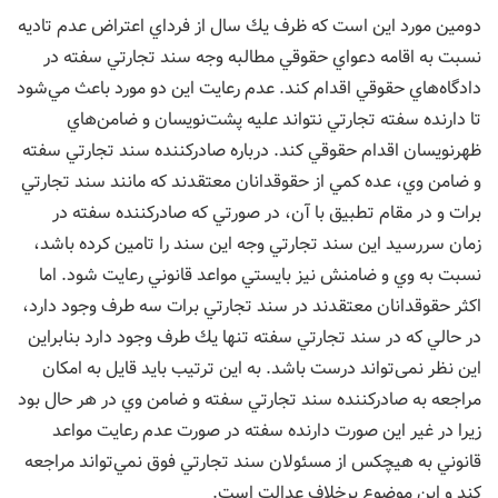
دومين مورد اين‌ است كه ظرف يك سال از فرداي اعتراض عدم تاديه
نسبت به اقامه دعواي حقوقي مطالبه وجه سند تجارتي سفته در
دادگاه‌هاي حقوقي اقدام كند. عدم رعايت اين دو مورد باعث مي‌شود
تا دارنده سفته تجارتي نتواند عليه پشت‌نويسان و ضامن‌هاي
ظهرنويسان اقدام حقوقي كند. درباره صادركننده سند تجارتي سفته
و ضامن وي، عده كمي از حقوقدانان معتقدند كه مانند سند تجارتي
برات و در مقام تطبيق با آن، در صورتي كه صادركننده سفته در
زمان سررسيد اين سند تجارتي وجه اين سند را تامين كرده باشد،
نسبت به وي و ضامنش نيز بايستي مواعد قانوني رعايت شود. اما
اكثر حقوقدانان معتقدند در سند تجارتي برات سه طرف وجود دارد،
در حالي كه در سند تجارتي سفته تنها يك طرف وجود دارد بنابراین
این نظر نمی‌تواند درست باشد. به اين ترتيب بايد قايل به امكان
مراجعه به صادركننده سند تجارتي سفته و ضامن وي در هر حال بود
زيرا در غير اين صورت دارنده سفته در صورت عدم رعايت مواعد
قانوني به هيچكس از مسئولان سند تجارتي فوق نمي‌تواند مراجعه
كند و اين موضوع برخلاف عدالت است.