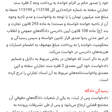
خود را صدور حكم بر الزام خوانده به پرداخت وجه 2 فقره سند
تجارتي سفته به شماره خزانه‌داری کل 113198 و 113199 جمعا به
مبلغ صد میلیون تومان را با توجه به واخواست و عدم تادیه وجوه
آن از ناحیه خوانده خواسته و مستندا به ماده 293 قانون تجارت و
بند (ج) ماده 108 قانون آيين دادرسي دادگاه‌هاي عمومي و انقلاب
در امور مدني بدوا صدور قرار تامین خواسته و سپس رسیدگی و
محکومیت خوانده را به پرداخت مبلغ موصوف به انضمام خسارات و
هزینه‌های دادرسی در خواست می‌کند.
لازم به ذكر است كه خواهان در بخش مربوط به دلايل و ضمايم
دادخواست خود كپي مصدق 2 فقره سند تجارتي سفته و كپي
مصدق واخواست‌نامه‌های مربوط به آن اسناد تجارتي را درج كرده
است.
رسيدگي دادگاه
دادخواست پس از ثبت، به يكي از شعبات دادگاه‌هاي حقوقي آن
مجتمع قضايي ارجاع می‌شود و پس از طی تشریفات پرونده به
قاضي داده مي‌شود. وي نيز پس از ملاحظه محتويات پرونده اخير و