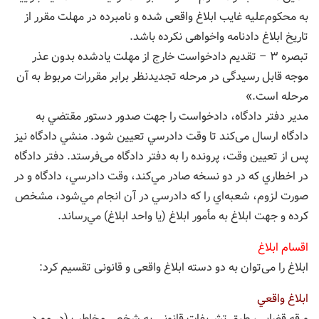
به محكوم‌علیه غایب ابلاغ واقعی شده و نامبرده در مهلت مقرر از
تاریخ ابلاغ دادنامه واخواهی نكرده باشد.
تبصره ۳ – تقدیم دادخواست خارج از مهلت یادشده بدون عذر
موجه قابل رسیدگی در مرحله تجدیدنظر برابر مقررات مربوط به آن
مرحله است.»
مدير دفتر دادگاه، دادخواست را جهت صدور دستور مقتضي به
دادگاه ارسال می‌کند تا وقت دادرسي تعيين شود. منشي دادگاه نيز
پس از تعيين وقت، پرونده را به دفتر دادگاه می‌فرستد. دفتر دادگاه
در اخطاري كه در دو نسخه صادر مي‌كند، وقت دادرسي، دادگاه و در
صورت لزوم، شعبه‌اي را كه دادرسي در آن انجام مي‌شود، مشخص
کرده و جهت ابلاغ به مأمور ابلاغ (يا واحد ابلاغ) مي‌رساند.
اقسام ابلاغ
ابلاغ را می‌توان به دو دسته ابلاغ واقعی و قانونی تقسیم کرد:
ابلاغ واقعي
ورقه قضايي، طبق تشريفات قانوني به شخص مخاطب (در مورد