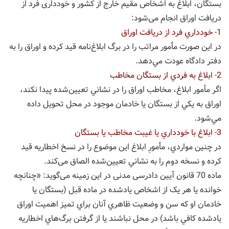
بستگان، ابلاغ به اشخاص مقيم خارج از كشور و خودداری فرد از
دریافت اوراق انجام می‌شود:
1- خودداري فرد از دريافت اوراق
در اين صورت مأمور مراتب را در برگ ابلاغ‌نامه قيد كرده و اوراق را به
دفتر دادگاه عودت مي‌دهد.
2- ابلاغ به فردي از بستگان مخاطب
اگر مأمور ابلاغ، مخاطب اوراق را در نشاني تعيين‌شده پيدا نكند،
اوراق به يكي از بستگان يا خادمان موجود در محل تحويل داده
مي‌شود.
3- ابلاغ با خودداري يا غيبت مخاطب يا بستگان
در چنين مواردي، مأمورِ ابلاغ اين موضوع را در نسخ اخطاريه قيد
کرده و نسخه دوم را به نشاني تعيين‌شده الصاق می‌کند.
ماده 70 قانون آیین دادرسی مدنی در این زمینه می‌گوید: «چنانچه
خوانده يا هر يک از اشخاص يادشده در ماده قبل (بستگان يا
خادمان او كه سن و وضعيت ‌ظاهري آنان براي تميز اهميت اوراق
يادشده كافي باشد) در محل نباشند يا از گرفتن برگ‌هاي اخطاريه