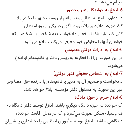
انجام مي‌دهد.»
5- ابلاغ به خواندگان غير محصور
در دعاوي راجع به اهالي معين اعم از روستا، شهر يا بخشي از
کلانشهرها علاوه بر يك نوبت آگهي در يكي از روز‌نامه‌هاي
كثيرالانتشار، يك نسخه از دادخواست به شخص يا اشخاصي كه
خواهان آنها را معارض خود معرفي مي‌كند، ابلاغ مي‌شود.
6- ابلاغ به ادارات دولتي وعمومي
در این صورت اوراق اخطاریه به رییس دفتر يا قائم‌مقام او ابلاغ
مي‌شود.
7- ابلاغ به اشخاص حقوقي (غير دولتي)
دادخواست و ضمایم آن به مدير يا قائم‌مقام یا دارنده حق امضا ودر
غیر این صورت به مسئول دفتر مؤسسه ابلاغ خواهد شد.
8- ابلاغ خارج از حوزه دادگاه
اگر خوانده در حوزه دادگاه ديگري باشد، ابلاغ توسط دفتر دادگاه به
هر وسيله‌ ممكن صورت مي‌گيرد و اگر در محل اقامت خوانده،
دادگاهي نباشد، ابلاغ توسط مأموران انتظامي يا بخشداري يا شوراي