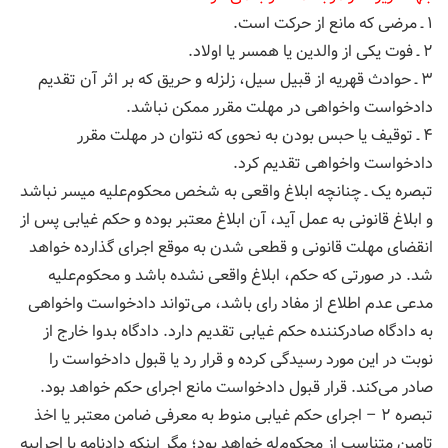
۱ ـ مرضی كه مانع از حركت است.
۲ ـ فوت یكی از والدین یا همسر یا اولاد.
۳ ـ حوادث قهریه از قبیل سیل، زلزله و حریق كه بر اثر آن تقدیم
دادخواست واخواهی در مهلت مقرر ممكن نباشد.
۴ ـ توقیف یا حبس بودن به نحوی كه نتوان در مهلت مقرر
دادخواست واخواهی تقدیم كرد.
تبصره یک ـ چنانچه ابلاغ واقعی به شخص محكوم‌علیه میسر نباشد
و ابلاغ قانونی به عمل آید، آن ابلاغ معتبر بوده و حكم غیابی پس از
انقضای مهلت قانونی و قطعی شدن به موقع اجرای گذارده خواهد
شد. در صورتی كه حكم، ابلاغ واقعی نشده باشد و محكوم‌علیه
مدعی عدم اطلاع از مفاد رای باشد، می‌تواند دادخواست واخواهی
به دادگاه صادركننده حكم غیابی تقدیم دارد. دادگاه بدوا خارج از
نوبت در این مورد رسیدگی کرده و قرار رد یا قبول دادخواست را
صادر می‌كند. قرار قبول دادخواست مانع اجرای حكم خواهد بود.
تبصره ۲ – اجرای حكم غیابی منوط به معرفی ضامن معتبر یا اخذ
تامین متناسب از محكوم‌له خواهد بود؛ مگر اینكه دادنامه یا اجراییه