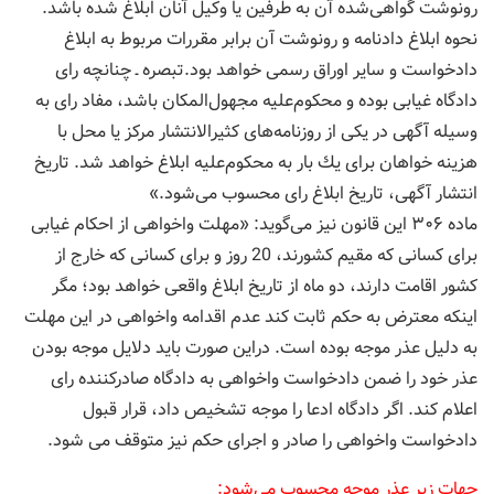
رونوشت گواهی‌شده آن به طرفین یا وكیل آنان ابلاغ شده باشد.
نحوه ابلاغ دادنامه و رونوشت آن برابر مقررات مربوط به ابلاغ
دادخواست و سایر اوراق رسمی خواهد بود.تبصره ـ چنانچه رای
دادگاه غیابی بوده و محكوم‌علیه مجهول‌المكان باشد، مفاد رای به
وسیله آگهی در یكی از روزنامه‌های كثیرالانتشار مركز یا محل با
هزینه خواهان برای یك بار به محكوم‌علیه ابلاغ خواهد شد. تاریخ
انتشار آگهی، تاریخ ابلاغ رای محسوب می‌شود.»
ماده ۳۰۶ این قانون نیز می‌گوید: «مهلت واخواهی از احكام غیابی
برای كسانی كه مقیم كشورند، 20 روز و برای كسانی كه خارج از
كشور اقامت دارند، دو ماه از تاریخ ابلاغ واقعی خواهد بود؛ مگر
اینكه معترض به حكم ثابت کند عدم اقدامه واخواهی در این مهلت
به دلیل عذر موجه بوده است. دراین صورت باید دلایل موجه بودن
عذر خود را ضمن دادخواست واخواهی به دادگاه صادركننده رای
اعلام کند. اگر دادگاه ادعا را موجه تشخیص داد، قرار قبول
دادخواست واخواهی را صادر و اجرای حكم نیز متوقف می شود.
جهات زیر عذر موجه محسوب می‌شود: