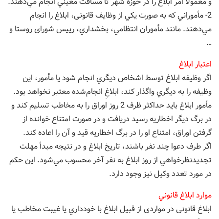
و معمولاً امر ابلاغ را در حوزه شهر تا مسافت معيني انجام مي‌دهند.
2- مأموراني كه به صورت يكي از وظايف قانونی، ابلاغ را انجام
مي‌دهند. مانند مأموران انتظامي، بخشداري، ریيس شورای روستا و
…
اعتبار ابلاغ
اگر وظيفه ابلاغ توسط اشخاص ديگري انجام شود يا مأمور، این
وظیفه را به ديگري واگذار كند، ابلاغِ انجام‌شده معتبر نخواهد بود.
مأمور ابلاغ بايد حداكثر ظرف 2 روز اوراق را به مخاطب تسلیم كند و
در برگ ديگر اخطاريه رسيد دریافت و در صورت امتناع خوانده از
گرفتن اوراق، امتناع او را در برگ اخطاريه قيد و آن را اعاده كند.
اگر طرف دعوا چند نفر باشند، تاريخ ابلاغ و در نتيجه مبدأ مهلت
تجديدنظرخواهي از روز ابلاغ به نفر آخر محسوب مي‌شود. اين حكم
در مورد تعدد وكيل نيز وجود دارد.
موارد ابلاغ قانوني
ابلاغ قانونی در مواردی از قبیل ابلاغ با خودداري يا غيبت مخاطب يا