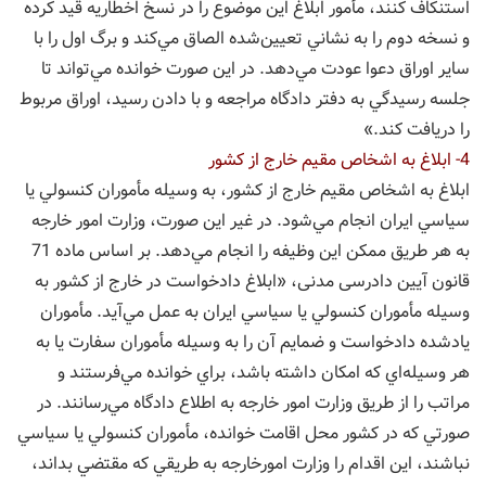
استنكاف كنند، مأمور ابلاغ اين‌ موضوع را در نسخ اخطاريه قيد کرده
و نسخه دوم را به نشاني تعيين‌شده الصاق مي‌كند و برگ اول را با
ساير اوراق دعوا عودت مي‌دهد. در اين‌ صورت‌ خوانده مي‌تواند تا
جلسه رسيدگي به ‌دفتر دادگاه مراجعه و با دادن رسيد، اوراق مربوط
را دريافت کند.»
4- ابلاغ به اشخاص مقيم خارج از كشور
ابلاغ به اشخاص مقیم خارج از کشور، به وسیله مأموران كنسولي يا
سياسي ايران انجام مي‌شود. در غیر این صورت، وزارت امور خارجه
به هر طريق ممکن این وظیفه را انجام مي‌دهد. ‌بر اساس ماده 71
قانون آیین دادرسی مدنی، «ابلاغ دادخواست در خارج از كشور به
‌وسيله مأموران كنسولي يا سياسي ايران به ‌عمل مي‌آيد. مأموران
يادشده دادخواست و ضمايم آن را به ‌وسيله مأموران سفارت يا به
هر وسيله‌اي كه امكان داشته باشد، براي خوانده مي‌فرستند و
مراتب را از طريق وزارت امور خارجه به‌ اطلاع دادگاه مي‌رسانند.‌ در
صورتي كه در كشور محل اقامت خوانده، مأموران كنسولي يا سياسي
نباشند، اين اقدام را وزارت امورخارجه به‌ طريقي كه مقتضي بداند،