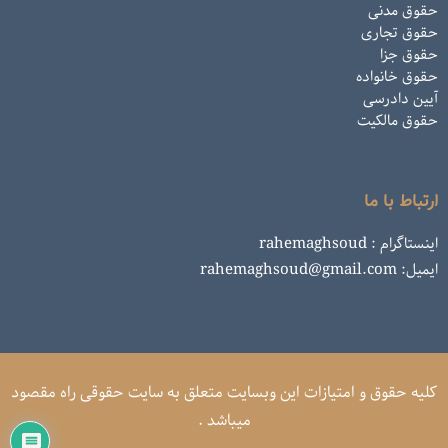
حقوق مدنی
حقوق تجاری
حقوق جزا
حقوق خانواده
آیین دادرسی
حقوق مالکیت
ارتباط با ما
اینستاگرام : rahemaghsoud
ایمیل: rahemaghsoud@gmail.com
کلیه حقوق و امتیازات این وبسایت متعلق به سایت حقوقی راه مقصود
میباشد .