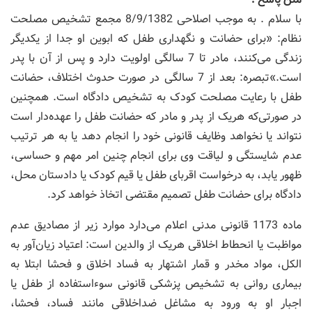
با سلام . به موجب اصلاحی 8/9/1382 مجمع تشخیص مصلحت
نظام: «برای حضانت و نگهداری طفل که ابوین او جدا از یکدیگر
زندگی‌ می‌کنند، مادر تا 7 سالگی اولویت دارد و پس از آن با پدر
است.»تبصره: بعد از 7 سالگی در صورت حدوث اختلاف، حضانت
طفل با رعایت مصلحت کودک به تشخیص دادگاه است. همچنین
در صورتی‌که هریک از پدر و مادر که حضانت طفل را عهده‌دار است
نتواند یا نخواهد وظایف قانونی خود را انجام دهد یا به هر ترتیب
عدم شایستگی و لیاقت وی برای انجام چنین امر مهم و حساسی،
ظهور یابد، به درخواست اقربای طفل یا قیم کودک یا دادستان محل،
دادگاه برای حضانت طفل تصمیم مقتضی اتخاذ خواهد کرد.
ماده 1173 قانونی مدنی اعلام می‌دارد موارد زیر از مصادیق عدم
مواظبت یا انحطاط اخلاقی هریک از والدین است: اعتیاد زیان‌آور به
الکل، مواد مخدر و قمار اشتهار به فساد اخلاق و فحشا ابتلا به
بیماری روانی به تشخیص پزشکی قانونی سوءاستفاده از طفل یا
اجبار او به ورود به مشاغل ضداخلاقی مانند فساد، فحشا،