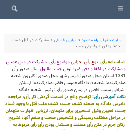
>
>
مشارکت در قتل عمد،
سایت حقوقی راه مقصود
موازین قضائی
اختفا ودفن غیرقانونی جسد
شناسنامه رأی
:
نوع رأی: جزایی
موضوع رأی: مشارکت در قتل عمدی
و مشارکت در اخفا و دفن غیرقانونی جسد مقتول
سال صدور رأی:
1381 استان محل صدور: فارس شهر محل صدور: کازرون شعبه
صادرکننده: شعبه 5 دادگاه عمومی قاضی‌صادرکننده: ارسلان
اشرافی سمت قاضی در زمان صدور رأی: رئیس شعبه دادگاه
نکات آموزشی رأی:
توضیح واقع در قسمت گردش کار رأی، مراجعه
دادرس دادگاه به صحنه کشف جسد، کشف علت قتل با وجود فساد
جسد، تعیین وکیل تسخیری برای متهمان، ارزیابی اظهارات متهمان
در مراحل مختلف رسیدگی و تشخیص صحت و سقم آنها، تشریح
ارکان جرم در متن رأی مستند و مستدل بودن رأی رأی مربوط به