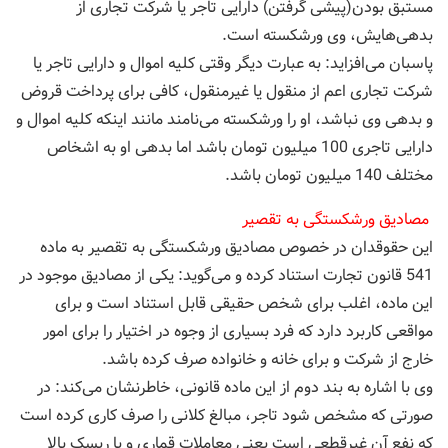
مستبق بودن(پیشی گرفتن) دارایی تاجر یا شرکت تجاری از
بدهی‌هایش، وی ورشکسته است.
پاسبان می‌افزاید: به عبارت دیگر وقتى کليه اموال و دارایى تاجر يا
شرکت تجارى اعم از منقول يا غيرمنقول، کافى براى پرداخت قروض
و بدهى وى نباشد، او را ورشکسته مى‌نامند مانند اينکه کليه اموال و
دارایى تاجرى 100 ميليون تومان باشد اما بدهى او به اشخاص
مختلف 140 ميليون تومان باشد.
مصادیق ورشکستگی به تقصیر
این حقوقدان در خصوص مصادیق ورشکستگی به تقصیر به ماده
541 قانون تجارت استناد کرده و می‌گوید: یکی از مصادیق موجود در
این ماده، اغلب برای شخص حقیقی قابل استناد است و برای
مواقعی کاربرد دارد که فرد بسیاری از وجوه در اختیار را برای امور
خارج از شرکت و برای خانه و خانواده صرف کرده باشد.
وی با اشاره به بند دوم از این ماده قانونی، خاطرنشان می‌کند: در
صورتی که مشخص شود تاجر، مبالغ کلانی را صرف کاری کرده است
که نفع آن غیرقطعی است یعنی معاملات قماری و با ریسک بالا