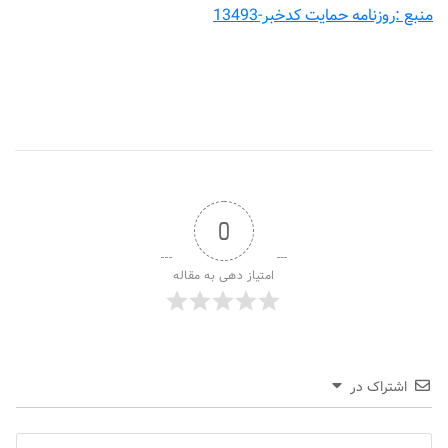
منبع :روزنامه حمایت کدخبر-13493
0
امتیاز دهی به مقاله
اشتراک در