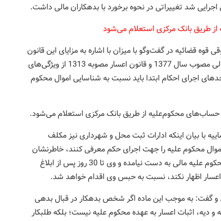
از طریق بانک مرکزی استعلام می‌شود
وه قضائیه در گفت‌وگو با میزان با اشاره به مزایای این قانون
اظهار کرد:ادغام 2 قانون نحوه اجرای محکومیت‌های مالی مصوب سال 1377 و قانون اعسار مصوبه 1313 از ویژگی‌های
دهای اجرای احکام ابتدا باید نسبت به شناسایی اموال محکوم
 حساب‌های محکوم‌علیه از طریق بانک مرکزی استعلام می‌شود.
یه با بیان اینکه ادارات ثبت محل و شهرداری نیز مکلف
ل محکوم علیه را جهت اجرای حکم معرفی کنند، خاطرنشان
کرد: در این قانون تصویب شده است در صورتیکه از محکوم علیه مالی به دست نیامده و وی تا 30 روز پس از ابلاغ
 اعسار اظهار نکند، نسبت به حبس وی اقدام خواهد شد.
یگر این قانون را ماده 7 آن برشمرد و گفت: به موجب این ماده اگر شخص بدهکار در قبال بدهی
و دیه، اثبات اعسار به عهده محکوم علیه نیست؛ بلکه طلبکار