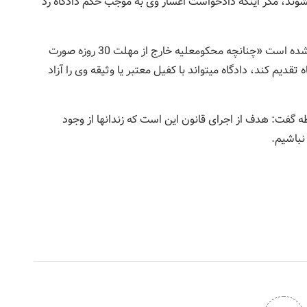
ادخواست اعسار به دادگاه تقدیم کنند، بازداشت نمی‎شوند، مگر اینکه دادخواست اعسار وی به موجب حکم دادگاه رد
محقق گفت: در تبصره ذیل ماده 3 همین قانون بیان شده است «چنانچه محکوم‎علیه خارج از مهلت 30 روزه صورت
تمام اموال خود را به همراه دادخواست احضار به دادگاه تقدیم کند، دادگاه می‎تواند با کفیل معتبر یا وثیقه وی را آزاد
رئیس دادگستری شهرستان عنبرآباد کرمان در این رابطه گفت: هدف از اجرای قانون این است که زندان‎ها از وجود
نباشیم.