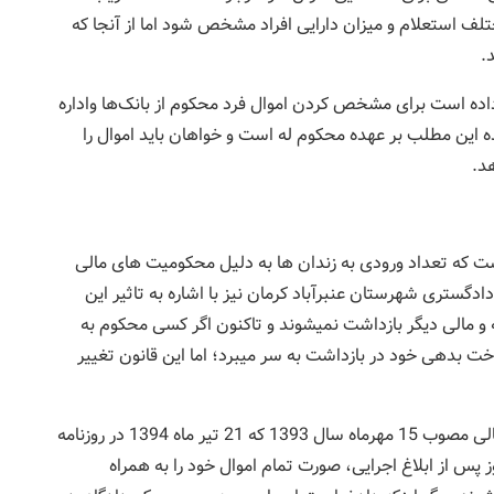
مختلف استعلام و میزان دارایی افراد مشخص شود اما از آنجا که
.
داده است برای مشخص کردن اموال فرد محکوم از بانک‌ها واداره
ده این مطلب بر عهده محکوم له است و خواهان باید اموال را
هد.
ت که تعداد ورودی به زندان ها به دلیل محکومیت های مالی
ستری شهرستان عنبرآباد کرمان نیز با اشاره به تاثیر این
قانون در کاهش زندانیان مهریه گفت: محکومان مهریه و مالی دیگر بازداشت نمی‎شوند و تاکنون اگر کسی محکوم به
پرداخت مال چه مهریه و چه قرض می‎شد تا هنگام پرداخت بدهی خود در بازداشت به سر می‎برد؛ اما این قانون تغییر
وی افزود: به موجب قانون نحوه اجرای محکومیت‎های مالی مصوب 15 مهرماه سال 1393 که 21 تیر ماه 1394 در روزنامه
منتشر شد، محکومان مالی در صورتی که 30 روز پس از ابلاغ اجرایی، صورت تمام اموال خود را به همراه