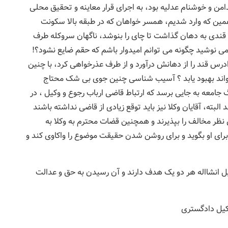
من و خوشنام عدلیه بود، به اجرای قرار معاینه و تحقیق محلی
، همین که وارد شدیم، همسر خواهان که در طبقه بالا سکونت
 قندی به دهان گذاشت تا چای را بنوشد، ناگهان سروکله طرف
ی نوشید چگونه می توانم امیدوار باشم که حقم ضایع نشود؟!
س قند را از دهانش درآورد و از طرف عذرخواهی کرد، با چنین
تواند بهبود یابد ؟ آسیب شناسی چنین جوی بی شک محتاج
جامعه به جایی برسد که ارتباط قاضی ارباب رجوع و وکیل ، در
البته، آقایان وکلا نیز باید توقع زیادی از قاضی نداشته باشند
 نظر مخالف را بپذیرند و همچنین قضات محترم به وکلا به
برای او بگوید و برای روشن شدن حقیقت موضوع را واکاوی کند و
یل انشااله هر دو یک هدف دارند و آن رسیدن به حق و عدالت
کیل دادگستری