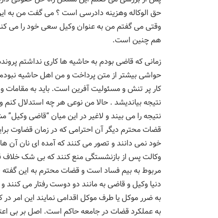
حق الوکاله وهزینه دادرسی است ؟ می گفت من به این ک
وقتی می گفتم من به عنوان وکیل سعی خود را می کنم 
هم چنین است.
زمانی که قاضی بودم به حاشیه ها کاری نداشتم پرونده ر
حواشی بیشتر از متن پرداخت و من اهل حاشیه نبودم و
کار پر تنش و مسئولیت آفرین است. باید به مقامات 
نتیجه بیاندیشد . حالا من نوعی هر چه استدلال کنم و ک
نتیجه را می بیند و لاغیر در این میان “قاضی وکیل” مش
قضات محترم دیگر آن احترامی که در زمان قضاوت برایت
خود نمی دانند و تصور می کنند که آمده ای نان آن ها
وکالت پس از بازنشستگی منع کنند که بی شک خلاف قا
مربوط به بیم فساد است و قضات محترم به این گفته 
دنیا وکیل و قاضی به مانند دو دوست رفتار می کنند 
به ضرر موکل یا طرف موکل اقدامی نمایند این امر در 
به عملکرد قضات در جامعه حاکم است. اصل بر بی اعتم