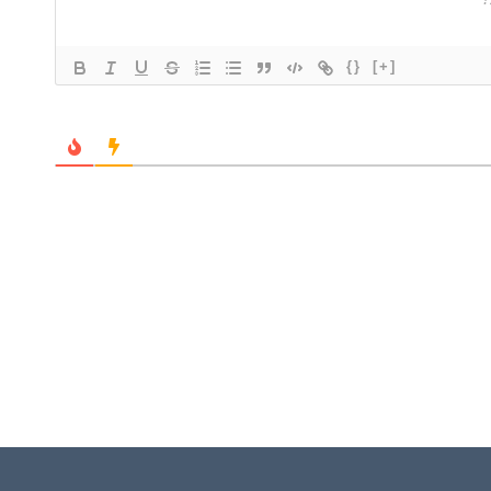
{}
[+]