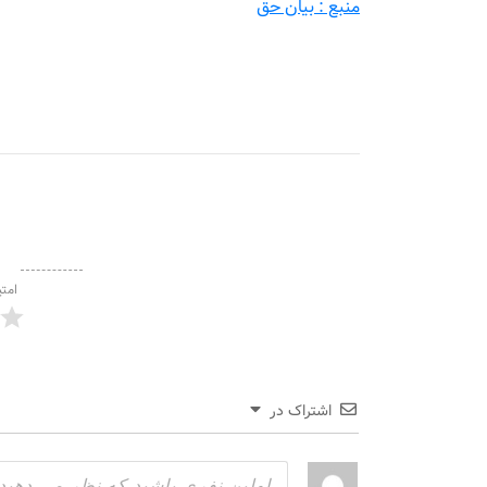
منبع : بیان حق
امتی
اشتراک در