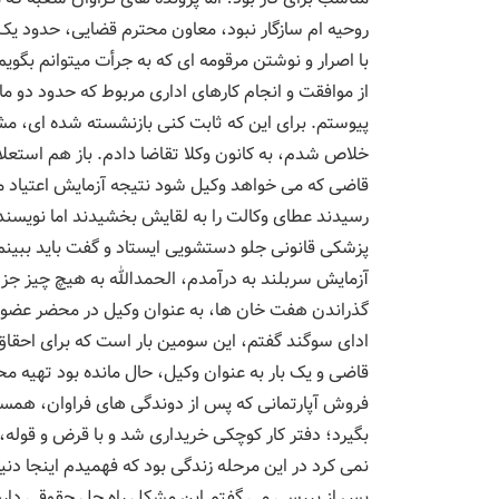
روحیه ام سازگار نبود، معاون محترم قضایی، حدود یک 
با اصرار و نوشتن مرقومه ای که به جرأت میتوانم بگو
از موافقت و انجام کارهای اداری مربوط که حدود دو 
پیوستم. برای این که ثابت کنی بازنشسته شده ای، مش
خلاص شدم، به کانون وکلا تقاضا دادم. باز هم استعلام
قاضی که می خواهد وکیل شود نتیجه آزمایش اعتیاد می
رسیدند عطای وکالت را به لقایش بخشیدند اما نویسنده
پزشکی قانونی جلو دستشویی ایستاد و گفت باید ببینم
آزمایش سربلند به درآمدم، الحمدالله به هیچ چیز جز 
گذراندن هفت خان ها، به عنوان وکیل در محضر عضو ه
ادای سوگند گفتم، این سومین بار است که برای احقاق
قاضی و یک بار به عنوان وکیل، حال مانده بود تهیه محل
فروش آپارتمانی که پس از دوندگی های فراوان، همسر
بگیرد؛ دفتر کار کوچکی خریداری شد و با قرض و قوله
نمی کرد در این مرحله زندگی بود که فهمیدم اینجا د
پس از بررسی می گفتم این مشکل راه حل حقوقی دار