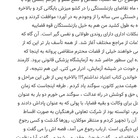
ماه تقاضای بازنشستگی را در کشو میزش بایگانی کرد و بالاخره
یم خستگی سی ساله را از وجودم به در آورد؛ موافقت کردند و پس
ماه به طول کشید من هم به خیل بازنشستگان قوه قضاییه
کلات اداری دارای روندی طولانی و نفس گیر است. آن گاه که
ات از مراجع مختلف آغاز شد. از همه تأسف بار تر این که از
 خواهند خیلی از قضات محترم متقاضی پروانه به اینجا که
 این سطور حاضر شد به آزمایشگاه پزشکی قانونی برود. کارمند
 خودت در شیشه آزمایش، ادرار می کنی. این هم نتیجه، از
خواندن کتاب اعتیاد نداشتم؟!! بالاخره پس از طی این مراحل و
یئت مدیر کانون، سوگند یاد کردم . طرفه اینجاست که زمان
 حق و کوشش در راه عدالت ، سوگند می خورم دو بار به عنوان
 برای وکالت و بقیه قضایا، با پولی که به عنوان پاداش دادند و
م، توانسته بود از شرکت تعاونی فرهنگیان به صورت اقساط
، آن را تجهیز کردم و منتظر موکلان، روزها گذشت و کسی رجوع
نیای دیگری است .ارباب رجوع می آمد، قصه اش را می گفت و
د بلافاصله می گفت خرجش چقدر می شود می گفتم آیا منظورت