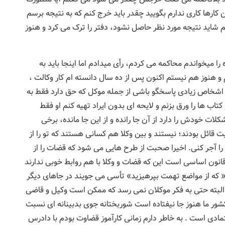
ارها کاری ندارم بگویید چقدر باید خرج کنم که به نتیجه برسم
شاید نتیجه مورد نظر حاصل نشود، دفتر را ترک می کرد و هنوز
ا میخواندم محاکمه می کردم، رأی میدادم اما اینجا باید به
 هنوز هم نیستم اکنون پس از ده سال دانسته ام کار وکالت ،
و اشخاص زیادی پاسخگو باشی از جمله موکل که حق دارد فقط به
تاب ها را ورق بزنم و لایحه ای بدون ایراد تهیه کنم او فقط
کلات خودش را دارد از آن جا رانده و از این جا مانده، برخی
 قائل بودند؛ نیستند و بین وکلا هم کسانی هستند که تو را از
 را آجر کنی. اخیرا صحبت از طرح هایی می شود که قضات را از
نون اساسی است این که قضات و وکلا با هم روابط خوبی ندارند
« که از مواضع تهمت بپرهیزید» تأسی می جویند در جاهای دیگر
و البته حتی به فکر موکلان نمی رسد که ممکن است وکیل و قاضی
کشور ما هنوز جا نیفتاده است شوربختانه جوی بدبینانه ای نسبت
ادی است . به خاطر دارم زمانی کارآموز قضاوت بودم با دادرس