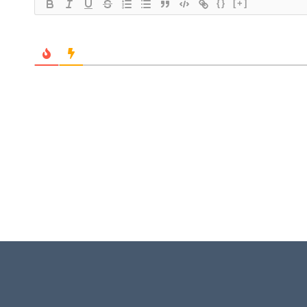
{}
[+]