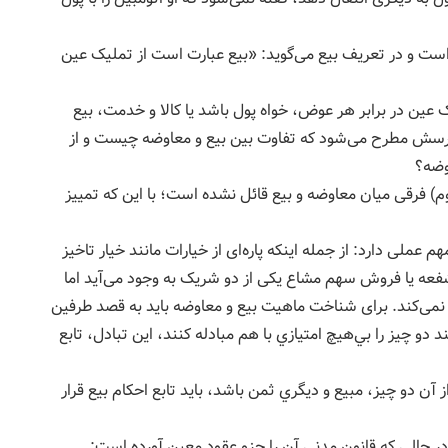
کرده است و در تعریف بیع می‌گوید: «بیع عبارت است از تملیک عین
ک عین در برابر هر عوض، خواه پول باشد یا کالا و خدمت، بیع
پرسش مطرح می‌شود که تفاوت بین بیع و معاوضه چیست و از
وضه؟
 فرقی میان معاوضه و بيع قائل نشده است؛ با اين‌ كه تمیيز
م عملی دارد: از جمله اینکه پاره‌ای از خیارات مانند خیار تاخیز
شفعه یا فروش سهم مشاع یکی از دو شریک به وجود می‌آید اما
می‌کند. برای شناخت ماهیت بیع و معاوضه بايد به قصد طرفين
و چيز را بي‌هيچ امتيازي با هم مبادله كنند، اين تبادل، تابع
ن دو چيز، مبيع و ديگري ثمن باشد، بايد تابع احكام بيع قرار
 حالي كه قانون مدني آن را جزو عقود معين آورده است: