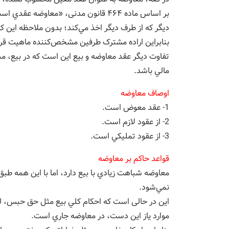
بر اساس ماده ۴۶۴ قانون مدنی، «معاوض
ديگر كه از طرف ديگر اخذ مي‌كند؛ بدون ملاحظه اين‌ 
بنابراین اراده مشترک طرفين مشخص‌كننده ماهيت قرا
تفاوت ديگر عقد معاوضه و بيع اين است كه در بيع، مبي
مالي باشد.
اوصاف معاوضه
1- عقد معوض است.
2- از عقود لازم است.
3- از عقود تمليكي است.
قواعد حاكم بر معاوضه
نمي‌شود.
این در حالی است که احكام كلي بيع مثل حق حبس، لز
موارد یاز این دست، در معاوضه جاري است.