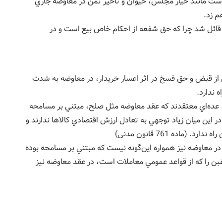
است مانند خيار مجلس، حيوان و تأخير ثمن در معاوضه جاري
م زد.
ائل شد چرا كه حق شفعه از احكام خاص بيع است و در
از قبض و حق فسخ در اثر اعسار خريدار، در معاوضه به شدت
 ندارد.
ده‌اي معتقدند كه عقد معاوضه مثل صلح، مبتني بر مسامحه
ر اين ميان زياد توجهي به تعادل ارزش اقتصادي كالاها ندارند و
اده 761 قانون مدنی)‌
 در معاوضه نیز همواره اين‌گونه نيست كه مبتني بر مسامحه بوده
بن را كه از قواعد عمومي معاملات است، در عقد معاوضه نیز