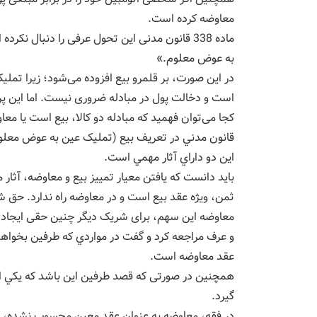
معاوضه کرده است.
ماده 338 قانون مدنی این تحول عرفی را دنبال ن
به عوض معلوم.»
در این صورت، بر قلمرو بیع افزوده می‌شود؛ زیرا تملی
است و دخالت پول در مبادله ضروری نیست. اما این 
کجا می‌توان فهمید که مبادله دو کالا، بیع است یا معا
قانون مدني در تعريف بيع (تمليک عين به عوض معلوم)
اين دو داراي آثار مهمي است.
باید دانست که یافتن معیار تمییز بیع و معاوضه، آثار مه
ثمن، ویژه عقد بیع است و در معاوضه راه ندارد. حق 
معاوضه این سهم، برای شریک دیگر چنین حقی ایجاد ن
و عرف مراجعه كرد و گفت در مواردي كه طرفين بخواهند د
عقد معاوضه است.
همچنین در صورتی که قصد طرفین اين باشد كه يكي از آ
گیرد.
در فقه، معاوضه به عنوان عقد معين محسوب نشده، در