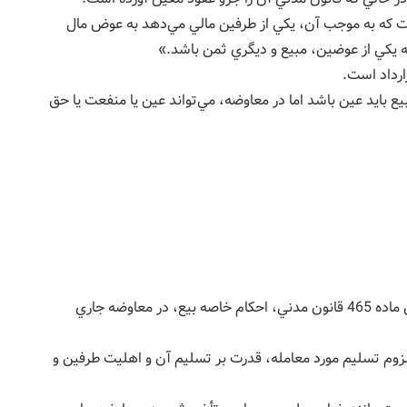
ه عقدي است كه به موجب آن، يكي از طرفين مالي مي‌دهد به عوض مال
كه يكي از عوضين، مبيع و ديگري ثمن باشد.»
رداد است.
ع بايد عين باشد اما در معاوضه، مي‌تواند عين يا منفعت يا حق
معاوضه شباهت زيادي با بيع دارد، اما با اين همه طبق ماده 465 قانون مدني، احكام خاصه بيع، در معاوضه جاري
وم تسليم مورد معامله، قدرت بر تسليم آن و اهليت طرفين و