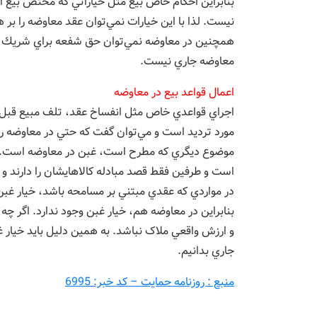
بنابراین احكام خاص بيع مثل خياراتي كه مختص بيع 
نيست. لذا با اين خيارات نمي‌توان عقد معاوضه را بر ه
همچنين در معاوضه نمي‌توان حق شفعه براي شريك ق
معاوضه جاري نيست.
اعمال قواعد بيع در معاوضه
اجراي قواعدي خاص مثل انفساخ عقد، تلف مبيع قبل 
مورد ترديد است و مي‌توان گفت كه حتي در معاوضه راه
موضوع ديگري كه مطرح است، غبن در معاوضه است. ع
است و طرفين فقط قصد مبادله كالاهايشان را دارند و د
در مواردي كه عقدي مبتني بر مسامحه باشد، خيار غبن راه ندارد. (م
بنابراین در معاوضه هم، خيار غبن وجود ندارد. اگر چه
و ارزش واقعي ملاک نباشد. به همین دلیل بايد خيار غ
جاري بدانيم.
منبع : روزنامه حمایت – کد خبر: 6995