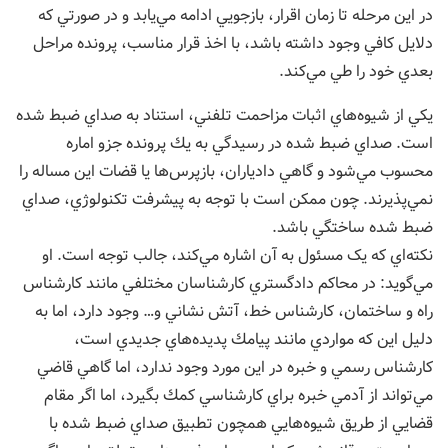
در اين مرحله تا زمان اقرار، بازجويي ادامه مي‌يابد و در صورتي كه
دلايل كافي وجود داشته باشد، با اخذ قرار مناسب، پرونده مراحل
بعدي خود را طي مي‌كند.
يكي از شيوه‌هاي اثبات مزاحمت تلفني، استناد به صداي ضبط شده
است. صداي ضبط شده در رسيدگي به يك پرونده جزو اماره
محسوب مي‌شود و گاهي دادياران، بازپرس‌ها يا قضات اين مساله را
نمي‌پذيرند. چون ممكن است با توجه به پيشرفت تكنولوژي، صداي
ضبط شده ساختگي باشد.
نكته‌اي كه یک مسئول به آن اشاره مي‌كند، جالب توجه است. او
مي‌گويد: در محاكم دادگستري كارشناسان مختلفي مانند كارشناس
راه و ساختمان، كارشناس خط، آتش نشاني و… وجود دارد، اما به
دليل اين كه مواردي مانند پيامك پديده‌هاي جديدي است،
كارشناس رسمي و خبره در اين مورد وجود ندارد، اما گاهي قاضي
مي‌تواند از آدمي خبره براي كارشناسي كمك بگيرد، اما اگر مقام
قضايي از طريق شيوه‌هايي همچون تطبيق صداي ضبط شده با