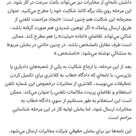
داشتن نامه‌اي از مخابرات نيز مي‌تواند باعث سرعت در كار شود. در
اين مرحله روي يك برگه كاغذ شكايت خود را مطرح مي‌كنيد. عنوان
مجرمانه اين شكايت هم چنين است: «ايجاد مزاحمت تلفني از
طريق ارسال پيامك.» اگر توهين شديدي هم صورت گرفته باشد،
شاكي مي‌تواند تقاضاي «اعاده حيثيت» را هم مطرح كند. ممكن
است طرف مقابل نامشخص باشد. در چنين حالتي در بخش مربوط
به متشاكي نوشته مي‌شود: «نامشخص.»
بعد از اين مرحله، با ارجاع شكايت به يكي از شعبه‌هاي دادياري يا
بازپرسي، با نامه‌اي كه دادگاه خطاب به كلانتري براي تكميل كردن
تحقيقات مي‌نويسد، كلانتري از مخابرات درخصوص اين شماره تلفن
استعلام و تقاضاي پرينت مكالمات تلفني را عنوان مي‌كند. ممكن
است اين استعلام به طور مستقيم از سوي دادگاه خطاب به
مخابرات ارسال شود، اما بخش اوليه كار در اين مرحله شناسايي
مزاحم است.
اين نامه‌ها نيز براي بخش حقوقي شركت مخابرات ارسال مي‌شود.