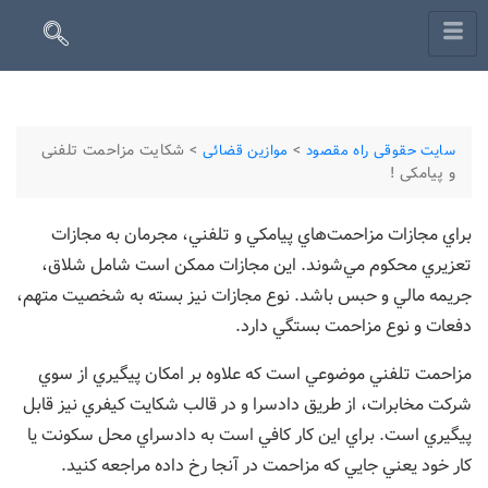
>
>
شكايت مزاحمت تلفنی
سایت حقوقی راه مقصود
موازین قضائی
و پيامكی !
براي مجازات مزاحمت‌هاي پيامكي و تلفني، مجرمان به مجازات
تعزيري محكوم مي‌شوند. اين مجازات ممكن است شامل شلاق،
جريمه مالي و حبس باشد. نوع مجازات نيز بسته به شخصيت متهم،
دفعات و نوع مزاحمت بستگي دارد.
مزاحمت تلفني موضوعي است كه علاوه بر امكان پيگيري از سوي
شركت مخابرات، از طريق دادسرا و در قالب شكايت كيفري نيز قابل
پيگيري است. براي اين كار كافي است به دادسراي محل سكونت يا
كار خود يعني جايي كه مزاحمت در آنجا رخ داده مراجعه كنيد.