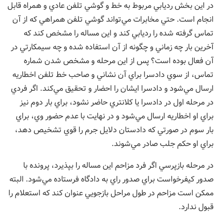
در اين بخش رديابي مربوط به خط و گوشي تلفن عادي و همراه قابل
انجام است. حتي مخابرات مي‌تواند گوشي تلفن همراهي كه از آن
تماس گرفته شده را رديابي كند و اين مساله را مشخص كند كه
آخرين بار چه زماني و چگونه از آن استفاده شده و چه سيمكارتي در
آن فعال بوده است؟ پس از اين مرحله و مشخص شدن شماره
تماس، از سوي دادسرا براي آن نشاني و صاحب خط تلفن اخطاريه
ارسال مي‌شود و دادسرا ايشان را احضار و تحقيق مي‌كند. اگر فردي
در مرحله اول در دادسرا يا كلانتري حاضر نشود، براي بار دوم نيز
براي او اخطاريه ارسال مي‌شود و در نهايت با عدم حضور وي، براي
بار سوم در صورتي كه دادستان دلايل جرم را قوي تشخيص دهد،
براي او حكم جلب صادر مي‌شوند.
در مرحله بازپرسي اگر فرد مزاحم اين مساله را بپذيرد، پرونده با
صدور كيفرخواست براي صدور راي به دادگاه فرستاده مي‌شود. البته
ممكن است مزاحم در طول مراحل بازجويي عنوان كند كه استعلام را
قبول ندارد.