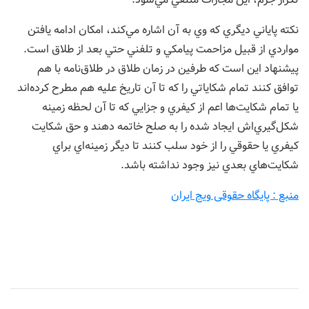
نكته پاياني ديگري که وي به آن اشاره مي‌كند، امكان ادامه يافتن
مواردي از قبيل مزاحمت پيامكي و تلفني حتي بعد از طلاق است.
پيشنهاد اين است كه طرفين در زمان طلاق در طلاق‌نامه با هم
توافق كنند تمام شكاياتي را كه تا آن تاريخ عليه هم مطرح كرده‌اند
يا تمام شكايت‌ها اعم از كيفري و جزايي كه تا آن لحظه زمينه
شكل‌گيري‌اش ايجاد شده را به صلح خاتمه دهند و حق شكايت
كيفري يا حقوقي را از خود سلب كنند تا ديگر زمينه‌اي براي
شكايت‌هاي بعدي نيز وجود نداشته باشد.
منبع : پایگاه حقوقی ویج ایران