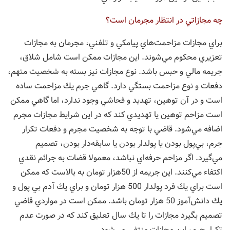
چه مجازاتي در انتظار مجرمان است؟
براي مجازات مزاحمت‌هاي پيامكي و تلفني، مجرمان به مجازات
تعزيري محكوم مي‌شوند. اين مجازات ممكن است شامل شلاق،
جريمه مالي و حبس باشد. نوع مجازات نيز بسته به شخصيت متهم،
دفعات و نوع مزاحمت بستگي دارد. گاهي جرم يك مزاحمت ساده
است و در آن توهين، تهديد و فحاشي وجود ندارد، اما گاهي ممكن
است مزاحم توهين يا تهديدي كند كه در اين شرايط مجازات مجرم
اضافه مي‌شود. قاضي با توجه به شخصيت مجرم و دفعات تكرار
جرم، بي‌پول بودن يا پولدار بودن يا سابقه‌دار بودن، تصميم
مي‌گيرد. اگر مزاحم حرفه‌اي نباشد، معمولا قضات به جرائم نقدي
اكتفاء مي‌كنند. اين جريمه از 50‌‌هزار تومان به بالاست كه ممكن
است براي يك فرد پولدار 500 هزار تومان و براي يك آدم بي پول و
يك دانش‌آموز 50 هزار تومان باشد. ممكن است در مواردي قاضي
تصميم بگيرد مجازات را تا يك سال تعليق كند كه در صورت عدم
تكرار جرم، اين مجازات منتفي مي‌شود.