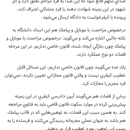
صداي متهم قانع شود كه اين صدا به فرد مزاحم تعلق دارد و اگر
شهود در اين زمينه شهادت دهند يا فرد متشاكي اعتراف كند،
پرونده با كيفرخواست به دادگاه ارسال مي‌شود.
درخصوص مزاحمت با موبايل و پيامك هم اين استاد دانشگاه به
نكته جالبي اشاره مي‌كند و مي‌گويد: درخصوص مزاحمت با موبايل و
پيامك چون بتازگي ايجاد شده، قانون خاصي نداريم. در اين مرحله
قضات دو نوع عملكرد دارند.
يك عده مي‌گويند چون قانون خاصي نداريم، اين مسائل قابل
تعقيب كيفري نيست و وقتي قانون مجازاتي تعيين نكرده، نمي‌توان
فرد مجرم را مجازات كرد.
برخي از قضات هم مي‌گويند آيين دادرسي كيفري در اين زمينه
پيش‌بيني كرده در موارد سكوت قانون قاضي بايد به فتاوي مراجعه
كند. به همين سبب اين قضات، به توهين‌هايي كه در قالب پيامك
هم باشد به عنوان عملي مجرمانه رسيدگي مي‌كنند و فرستده را به
سبب اين توهين مورد تعقيب قرار مي‌دهند.