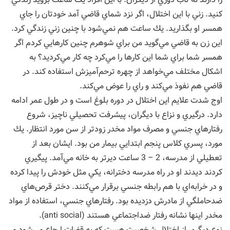
كنيد. زني با اين اختلال، اگر نزد شماي قاضي آمد خودتان را جاي
همسر او بگذاريد. يك ساعت هم نمي‌شود با چنين زني زندگي كرد.
اين زن به قاضي مي‌گويد من براي شوهرم چنين كارهايي كردم اگر
همسر شما براي شما اين كارها را مي‌كرد چه كار مي‌كرديد؟ به
اشكال مختلف مي‌خواهد از چهره ترحم‌آميزش استفاده كند. در
قاضي هم نفوذ مي‌كند و راي‌ را عوض مي‌كند.
اوج شدت علايم اين اختلال در دوره بلوغ است و در طول عمر ادامه
دارد. درگيري و نزاع با ديگران، پيشرفت تحصيلي ناچيز، شروع
رفتارهاي جنسي و مصرف مواد مخدر زودتر از سن مورد انتظار. يك
مورد، پسري كلاس پنجم ابتدايي بيمار من بود. ايشان بعد از
تعطيلي از مدرسه، 2 – 3 ساعت ديرتر به خانه مي‌آمد. پيگيري
‌كردند ديدند او در راه مدرسه دخترانه، يكي مثل خودش را پيدا كرده
و در خرابه‌اي با هم رابطه جنسي برقرار مي‌كنند. دختر قرص‌هاي
ضدحاملگي از مادرش دزديده بود. رفتارهاي جنسي، استفاده از مواد
مخدر اينها نشانه رفتار ضداجتماعي هستند (anti social).
نوع ديگري از اختلال شخصيت هست كه به قضات ارجاع مي‌شود و