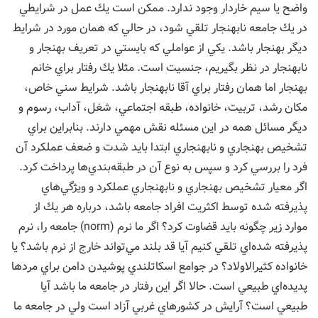
واضح يا سيم خاردار وجود ندارد. ممكن است يك عمل در شرايطي
در يك جامعه نابهنجار تلقي شود، در حالي كه همان مورد در شرايط
ديگر بهنجار باشد. يكي از عواملي كه بايستي در تعريف بهنجار و
نابهنجار در نظر بگيريم، جنسيت است. مثلا يك رفتار براي خانم
بهنجار اما همان رفتار براي آقا نابهنجار باشد. شرايط سني خاص،
مكان رشد، تربيت، خانواده، طبقه اجتماعي، شغل، آداب، رسوم و
ديگر مسائل همه در اين مسئله نقش مهمي دارند. بنابراين براي
تشخيص بهنجاري و نابهنجاري ابتدا بايد شدت و ضعف عملكرد آن
فرد را بررسي كرد و سپس به نوع آن در طبقه‌بندي‌ها پرداخت كرد.
اگر معيار تشخيص بهنجاري و نابهنجاري عملكرد و ويژگي‌هاي
پذيرفته شده توسط اكثريت افراد جامعه باشد، درباره هر يك از
موارد زير چگونه بايد قضاوت كرد؟ اگر ما نرم (norm) جامعه را، نرم
پذيرفته شده‌اي تلقي كنيم آيا قد بلند مي‌تواند خارج از نرم باشد؟ يا
خانواده كثير‌الاولاد؟ در جوامع اسكاتلندي پوشيدن دامن براي مردها
پديده‌اي طبيعي است. حالا اگر اين رفتار در جامعه ما باشد آيا
طبيعي است؟ آرايش در كشورهاي غربي آزاد است ولي در جامعه ما