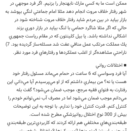
ممكن است ما به كسي مارك نابهنجار را بزنيم. اگر فرد موجهي در
شهر رفتار خلاف مروت انجام دهد مثلا امام جماعتي لنگي بپوشد به
بازار بيايد در بين مردم شايد رفتار خلاف مروت شناخته شود در
حالي كه اگر مثلا شاگرد حمامي با لنگ بيايد در بازار دوري بزند
اشكالي نداشته باشد. يا بيل كلينتون كه در مقام رياست جمهوري
يك مملكت مرتكب عمل منافي عفت شد مسئله‌ساز گرديده بود. 7)
ناراحتي مشاهده‌گر از اغلب عملكردها و رفتارهاي فرد مورد نظر.
■ اختلالات رواني
آيا فرد وسواسي كه 6 ساعت در حمام مي‌ماند مسئول رفتار خود
هست يا نه؟ من بيماري داشتم كه از او مي‌پرسيدم آيا مي‌داني اين
رفتارت به فتواي فقيه مرجع، موجب ضمان مي‌شود؟ گفت بله
مي‌دانم موجب ضمان مي‌شود اما در مصرف آب نمي‌توانم خودم را
كنترل كنم. قدرت كنترل خود را ندارم. با توجه به اين توضيحات
بيش از 300 نوع اختلال روانپزشكي مطرح شده است.
طبقه‌بندي‌هاي مختلفي هم ارائه كردند كه كاربردي‌ترين طبقه‌بندي
آن چنين است: 1- نوروزها 2- پسيكرزها 3- اختلال شخصيت