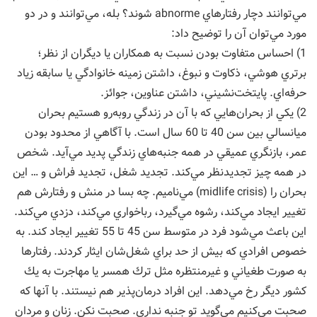
مي‌توانند دچار رفتارهاي abnorme شوند؟ بله، مي‌توانند و در دو
مورد مي‌توان آن را توضيح داد:
1) احساس متفاوت بودن نسبت به همكاران يا ديگران از نظر؛
برتري هوشي، ذكاوت و نبوغ، داشتن زمينه خانوادگي يا سابقه زياد
حرفه‌اي. پايتخت‌نشيني، داشتن عناوين، جوائز.
2) يكي از بحران‌هايي كه با آن در زندگي روبه‌رو هستيم بحران
ميانسالي بين سن 40 تا 60 سال است. با آگاهي از محدود بودن
عمر، بازنگري عميقي در همه جنبه‌هاي زندگي پديد مي‌آيد. شخص
در همه چيز تجديدنظر مي‌كند. تجديد شغل، تجديد فراش و … اين
بحران را (midlife crisis) مي‌ناميم. چه بسا در منش و رفتارش هم
تغيير ايجاد مي‌كند، رشوه مي‌گيرد، رباخواري مي‌كند، دزدي مي‌كند.
اين باعث مي‌شود فرد در متوسط سن 45 تا 55 تغيير ايجاد كند. به
خصوص افرادي كه بيش از حد براي شغل‌شان ايثار كردند. رفتارها
به صورت طغياني و غيرمنتظره مثل ترك همسر يا مهاجرت به يك
كشور ديگر رخ مي‌دهد. اين افراد درمان‌پذير هم نيستند. با آنها كه
صحبت مي‌كنيم مي‌گويد تو جنبه نداري. صحبت نكن. زنان و مردان