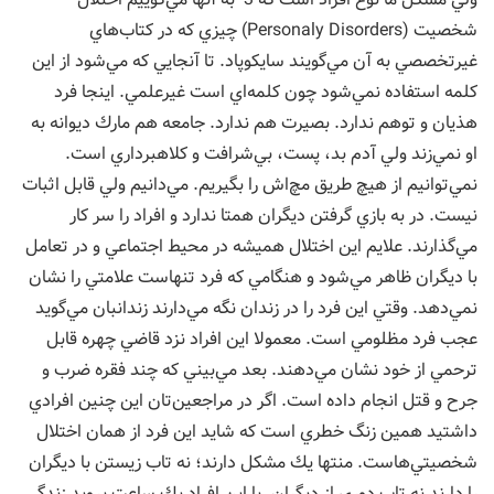
شخصيت (Personaly Disorders) چيزي كه در كتاب‌هاي
غيرتخصصي به آن مي‌گويند سايكوپاد. تا آنجايي كه مي‌شود از اين
كلمه استفاده نمي‌شود چون كلمه‌اي است غيرعلمي. اينجا فرد
هذيان و توهم ندارد. بصيرت هم ندارد. جامعه هم مارك ديوانه به
او نمي‌زند ولي آدم بد، پست، بي‌شرافت و كلاهبرداري است.
نمي‌توانيم از هيچ طريق مچ‌اش را بگيريم. مي‌دانيم ولي قابل اثبات
نيست. در به بازي گرفتن ديگران همتا ندارد و افراد را سر كار
مي‌گذارند. علايم اين اختلال هميشه در محيط اجتماعي و در تعامل
با ديگران ظاهر مي‌شود و هنگامي كه فرد تنهاست علامتي را نشان
نمي‌دهد. وقتي اين فرد را در زندان نگه مي‌دارند زندانبان مي‌گويد
عجب فرد مظلومي است. معمولا اين افراد نزد قاضي چهره قابل
ترحمي از خود نشان مي‌دهند. بعد مي‌بيني كه چند فقره ضرب و
جرح و قتل انجام داده است. اگر در مراجعين‌تان اين چنين افرادي
داشتيد همين زنگ خطري است كه شايد اين فرد از همان اختلال
شخصيتي‌هاست. منتها يك مشكل دارند؛ نه تاب زيستن با ديگران
را دارند نه تاب دوري از ديگران. با اين افراد يك ساعت برويد زندگي