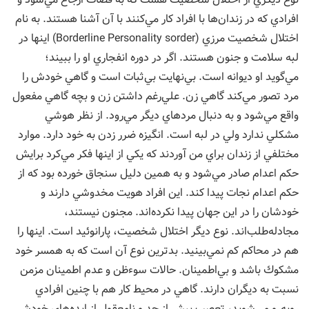
افرادي كه در زندان‌ها با افراد كار مي‌كنند با آن آشنا هستند. به نام
اختلال شخصيت مرزي (Borderline Personality sorder) اينها در
لبه سلامت و جنون هستند. اگر در دوره انفجاري او را ببيند؛
مي‌گويد او ديوانه است. بي‌نهايت بي‌ثبات است و گاهي خودش را
مرد تصور مي‌كند گاهي زن. علي‌‌رغم داشتن زن و بچه گاهي مفعول
واقع مي‌شود و به دنبال مردهاي ديگر مي‌رود. از نظر هوشي
مشكلي ندارد ولي در لبه است. انگيزه ضرر زدن به خود دارد. موارد
مختلفي از زندان براي من آوردند كه يكي از اينها فكر مي‌كرد برايش
حكم اعدام صادر مي‌شود و به همين دليل سنجاق خورده بود كه از
حكم اعدام نجات پيدا كند. اين افراد هويت مخدوشي دارند و
خودشان را در اين جهان پيدا نكرده‌اند. مجنون نيستند،
مجادله‌طلب‌اند. نوع ديگر اختلال شخصيت، پارانوئيد است. اينها را
هم در محاكم كم نمي‌بينيد. بدترين نوع آن است كه به همسر خود
مشكوك باشد و بي‌اطمينان. حالات سوءظن و عدم اطمينان مزمن
نسبت به ديگران دارند. گاهي در محيط كار هم با چنين افرادي
روبه‌رو مي‌شويد، تعصب بيش از حد و نامعقول از ايده‌هاي خودش