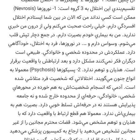
تقسيم‌بندي اين اختلال به 3 گروه است: 1- نوروزها (Nevrosis)
ممكن است كسي نداند من كه الان در بين شما ايستادم اختلال
افسردگي دارم. خيلي راحت صحبت مي‌كنم ولي از درون من خبري
نداريد. من به بيماري خودم بصيرت دارم. در جمع دچار تپش قلب
مي‌شوم. وسواس دارم و …. در نوروزها، فرد به اختلال، خودآگاهي
دارد. عملكردش در محدوده شخصي و خانوادگي. طبيعي است
ديگران فكر نمي‌كنند مشكل دارد و بعد ارتباطش با واقعيت برقرار
است. هذيان و توهم ندارد. 2- پسيكوزها (Psychosis) معمولا به
انواع جنون مي‌گويند. اختلالاتي كه شخصيت فرد متلاشي شده
است. آدمي كه انسجام شخصيت‌اش به هم خورده در محورهاي
شخصي، خانوادگي، حرفه‌اي از محدوده خارج شده و نه جامعه
پذيرايش هستند نه در حرفه‌اش تسلط خوبي دارد. بصيرت هم به
بيماري‌اش ندارد. معمولا هم قطع ارتباط با واقعيت دارد كه با
هذيان و توهم مشخص مي‌شود. قضات محترم مجانين را از غير
مجانين تشخيص مي‌دهيد يا ارجاع به كميسيون پزشكي مي‌دهيد
ولي مشكل ما نوع افراد است كه 3- به آنها مي‌گوييم اختلال