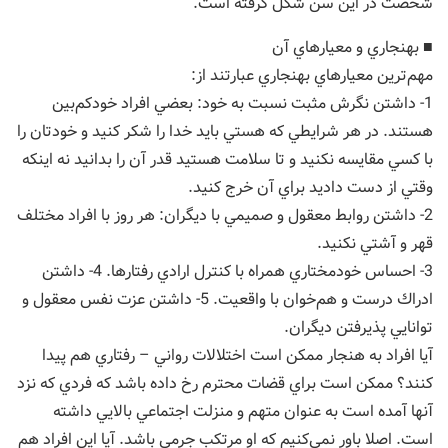
شخصت در اين سن شكل گرفته است.
■ بهنجاري و معيارهاي آن
مهم‌ترين معيارهاي بهنجاري عبارتند از:
1- داشتن نگرش مثبت نسبت به خود: بعضي افراد خودكم‌بين
هستند. در هر شرايطي كه هستي بايد خدا را شكر كنيد و خودتان را
با كسي مقايسه نكنيد و تا سلامت هستيد قدر آن را بدانيد نه اينكه
وقتي از دست داديد براي آن خرج كنيد.
2- داشتن روابط معقول و صميمي با ديگران: هر روز با افراد مختلف
قهر و آشتي نكنيد.
3- احساس خودمختاري همراه با كنترل ارادي رفتارها. 4- داشتن
ادراك درست و هم‌خوان با واقعيت. 5- داشتن عزت نفس معقول و
توانايي پذيرفتن ديگران.
آيا افراد به هنجار ممكن است اختلالات رواني – رفتاري هم پيدا
كنند؟ ممكن است براي قضات محترم رخ داده باشد كه فردي كه نزد
آنها آمده است به عنوان متهم و منزلت اجتماعي بالايي داشته
است. اصلا باور نمي‌كنيم كه او مرتكب جرمي باشد. آيا اين افراد هم