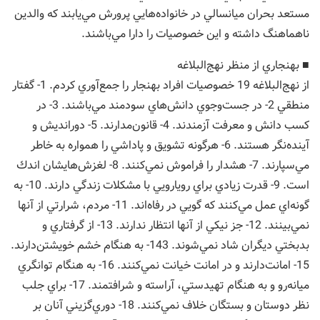
مستعد بحران ميانسالي در خانواده‌هايي پرورش مي‌يابند كه والدين
ناهماهنگ داشته و اين خصوصيات را دارا مي‌باشند.
■ بهنجاري از منظر نهج‌البلاغه
از نهج‌البلاغه 19 خصوصيات افراد بهنجار را جمع‌آوري كردم. 1- گفتار
منطقي 2- در جست‌وجوي دانش‌هاي سودمند مي‌باشند. 3- در
كسب دانش و معرفت آزمندند. 4- قانون‌مدارند. 5- دورانديش و
آينده‌نگر هستند. 6- هرگونه تشويق و پاداشي را همواره به خاطر
مي‌سپارند. 7- هشدار را فراموش نمي‌كنند. 8- لغزش‌هايشان اندك
است. 9- قدرت زيادي براي رويارويي با مشكلات زندگي دارند. 10- به
گونه‌اي عمل مي‌كنند كه گويي در رفاه‌اند. 11- مردم، شرارتي از آنها
نمي‌بينند. 12- جز نيكي از آنها انتظار ندارند. 13- از گرفتاري و
بدبختي ديگران شاد نمي‌شوند. 143- به هنگام خشم خويشتن‌دارند.
15- امانت‌دارند و در امانت خيانت نمي‌كنند. 16- به هنگام توانگري
ميانه‌رو و به هنگام تهيدستي، آراسته و شرافتمند. 17- براي جلب
نظر دوستان و بستگان خلاف نمي‌كنند. 18- دوري‌گزيني آنان بر