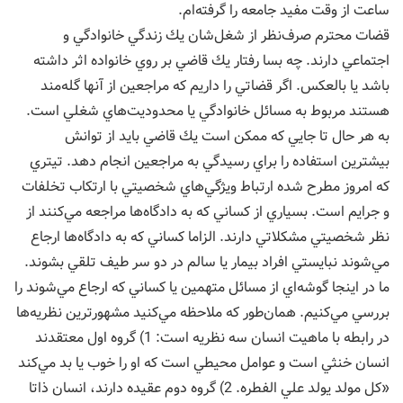
ساعت از وقت مفيد جامعه را گرفته‌ام.
قضات محترم صرف‌نظر از شغل‌شان يك زندگي خانوادگي و
اجتماعي دارند. چه بسا رفتار يك قاضي بر روي خانواده اثر داشته
باشد يا بالعكس. اگر قضاتي را داريم كه مراجعين از آنها گله‌مند
هستند مربوط به مسائل خانوادگي يا محدوديت‌هاي شغلي است.
به هر حال تا جايي كه ممكن است يك قاضي بايد از توانش
بيشترين استفاده را براي رسيدگي به مراجعين انجام دهد. تيتري
كه امروز مطرح شده ارتباط ويژگي‌هاي شخصيتي با ارتكاب تخلفات
و جرايم است. بسياري از كساني كه به دادگاه‌ها مراجعه مي‌كنند از
نظر شخصيتي مشكلاتي دارند. الزاما كساني كه به دادگاه‌ها ارجاع
مي‌شوند نبايستي افراد بيمار يا سالم در دو سر طيف تلقي بشوند.
ما در اينجا گوشه‌اي از مسائل متهمين يا كساني كه ارجاع مي‌شوند را
بررسي مي‌كنيم. همان‌طور كه ملاحظه مي‌كنيد مشهورترين نظريه‌ها
در رابطه با ماهيت انسان سه نظريه است: 1) گروه اول معتقدند
انسان خنثي است و عوامل محيطي است كه او را خوب يا بد مي‌كند
«كل مولد يولد علي الفطره. 2) گروه دوم عقيده دارند، انسان ذاتا