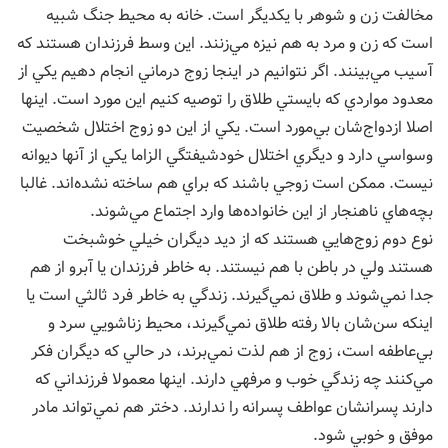
مخالفت زن و شوهر با يكديگر است. خانه به محيط جنگ شبيه
است كه زن و مرد به هم نيزه مي‌زنند. اين وسط فرزندان هستند كه
آسيب مي‌بينند. اگر نتوانيم در اينجا زوج درماني انجام دهيم يكي از
معدود مواردي كه بايستي طلاق را توصيه كنيم اين مورد است. اينها
اصلا ازدواج‌شان بي‌مورد است. يكي از اين دو زوج اختلال شخصيت
وسواسي دارد و ديگري اختلال خودشيفتگي الزاما يكي از آنها ديوانه
نيست. ممكن است زوجي باشند كه براي هم ساخته نشده‌اند. غالبا
بچه‌هاي ناهنجار از اين خانواده‌ها وارد اجتماع مي‌شوند.
نوع دوم زوج‌هايي هستند كه از ديد ديگران خيلي خوشبخت
هستند ولي در باطن با هم نيستند. به خاطر فرزندان يا آبرو از هم
جدا نمي‌شوند و طلاق نمي‌گيرند. زندگي به خاطر فرد ثالثي است يا
اينكه سن‌شان بالا رفته طلاق نمي‌گيرند، محيط زناشويي سرد و
بي‌عاطفه است، زوج از هم لذت نمي‌برند، در حالي كه ديگران فكر
مي‌كنند چه زندگي خوب و مرفهي دارند. اينها معمولا فرزنداني كه
دارند پسرانشان عواطف پسرانه را ندارند. دختر هم نمي‌تواند مادر
موفق و خوبي شود.