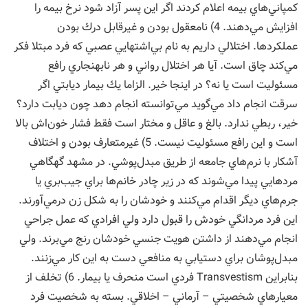
كمپاني‌هاي بيمه اعلام كردند اگر اين پسر آزاد شود نرخ بيمه را
افزايش مي‌دهند. 4) نامعقول بودن و غيرقابل درك بودن
عملكردها. اختلالي داريم به نام بي‌اشتهايي عصبي كه فرد مبتلا فكر
مي‌كند چاق است. آيا هر اختلال رواني و هر نابهنجاري رافع
مسئوليت است يا نه؟ در اينجا خير. الزاما يك بيمار ديابتي اگر
سرقت انجام داد مي‌گويد مي‌توانسته انجام دهد چون ديابت دارد؟
خير، ربطي ندارد. بالغ و عاقل و مختار است فقط فشار خون‌اش بالا
است و اين رافع مسئوليت نيست. 5) غيرمتعارف بودن و اختلاف
آشكار با نرم‌هاي جامعه از طريق مبدل‌پوشي. در مشهد گهگاهي
مردهايي پيدا مي‌شوند كه در زير چادر خانم‌ها براي جيب‌بري يا
جرم‌هاي ديگر اقدام مي‌كنند و خودشان را به شكل زن درمي‌آورند.
اين فرد مردانگي خودش را قبول دارد ولي افرادي كه عمل جراحي
انجام مي‌دهند از داشتن هويت جنسي خودشان رنج مي‌برند. ولي
مبدل‌پوشان براي دستيابي به منافعي دست به اين كار مي‌زنند.
بنابراين Transvestism فردي است منحرف يا بيمار. 6) تخلف از
معيارهاي شخصيتي – آرماني – اخلاقي. بسته به شخصيت فرد