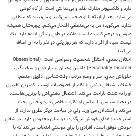
دارد و كلكسيونر مدارك ظلم و بي‌عدالتي است. از كاه كوهي
مي‌سازد. بعد از اينكه با او صحبت مي‌كنيد و مي‌بينيد كه منطقي
ندارد، مي‌گويد؛ من به بي‌منطقي افتخار مي‌كنم. چهره‌شان هميشه
عبوس و درهم كشيده است. علايم در طول زندگي ادامه دارد. يك
ليست سياه از افراد دارند كه هر روز يكي دو نفر را به آن اضافه
مي‌كنند.
اختلال بعدي، اختلال شخصيت وسواسي است. (Obsessional
Personality Disorder) داشتن وجدان بسيار قوي و سخت‌گير،
خلق‌اش جدي، سر و وضع مرتب، وقت‌شناس، دقيق، منظم،
خشك، اشتغال دائمي با نظم از خصوصيات اوست. كمترين تغييري
او را به شدت ناراحت مي‌كند. اشتغال ذهني‌اش با برترين‌هاست.
در بحث سياسي يا سكس او نظرات خاصي دارد و خيلي بحث
مي‌كند و استدلال مي‌آورد. ولي در مباحث ديگر نظري ندارد، از
استراحت و غذاي خودش مي‌گذرد، دوستان معدودي دارد، در شغل
خودش موفق است، افرادي را براي دوستي انتخاب مي‌كند كه با
معيارهايش منطبق باشند، ارتباط صميمي ندارد. چند شغل را در