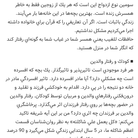
سومين نوع ازدواج اين است كه هر يك از زوجين فقط به خاطر
همسرش زنده است. بهترين بچه‌ها در اين خانه‌ها بار مي‌آيند.
زندگي باثبات است. اگر آن تعاريفي را كه قرآن براي خانواده داشته
اجرا مي‌كرديم مشكل نداشتيم.
حافظات للغيب يعني همسر شما در غياب شما به گونه‌اي رفتار كند
كه انگار شما در منزل هستيد.
■ كودك و رفتار والدين
هر فرد موجودي است تاثيرپذير و تاثيرگذار. يك بچه كه افسرده
است چه مشكلي دارد؟ آيا مادر افسرده دارد. تاثير افسردگي مادر در
خانه دو نتيجه را در پي دارد. اقدام به خودكشي فرزند و تقليد و
درون‌فكني رفتارهاي والدين و مربيان توسط كودكان. رفتار والدين
در حضور بچه‌ها بر روي رفتار فرزندان اثر مي‌گذارد. پرخاشگري
والدين بر فرزندان چه اثري دارد؟ من بر اين آيه شريفه تاكيد
مي‌كنم: «كل يعمل علي شاكلته» به نظر روان‌شناسان قسمت
اعظم شاكله ما، در 5 سال ابتدايي زندگي شكل مي‌گيرد و 90 درصد