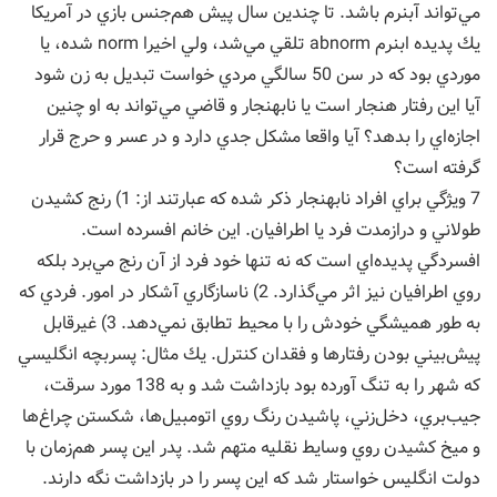
مي‌تواند آبنرم باشد. تا چندين سال پيش هم‌جنس بازي در آمريكا
يك پديده ابنرم abnorm تلقي مي‌شد، ولي اخيرا norm شده، يا
موردي بود كه در سن 50 سالگي مردي خواست تبديل به زن شود
آيا اين رفتار هنجار است يا نابهنجار و قاضي مي‌تواند به او چنين
اجازه‌اي را بدهد؟ آيا واقعا مشكل جدي دارد و در عسر و حرج قرار
گرفته است؟
7 ويژگي براي افراد نابهنجار ذكر شده كه عبارتند از: 1) رنج كشيدن
طولاني و درازمدت فرد يا اطرافيان. اين خانم افسرده است.
افسردگي پديده‌اي است كه نه تنها خود فرد از آن رنج مي‌برد بلكه
روي اطرافيان نيز اثر مي‌گذارد. 2) ناسازگاري آشكار در امور. فردي كه
به طور هميشگي خودش را با محيط تطابق نمي‌دهد. 3) غيرقابل
پيش‌بيني بودن رفتارها و فقدان كنترل. يك مثال: پسربچه انگليسي
كه شهر را به تنگ آورده بود بازداشت شد و به 138 مورد سرقت،
جيب‌بري، دخل‌زني، پاشيدن رنگ روي اتومبيل‌ها، شكستن چراغ‌ها
و ميخ كشيدن روي وسايط نقليه متهم شد. پدر اين پسر هم‌زمان با
دولت انگليس خواستار شد كه اين پسر را در بازداشت نگه دارند.