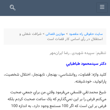
>
>
شرافت شغلی و
سایت حقوقی راه مقصود
موازین قضائی
استقلال در ر‌‌‌أی اساس کار قضات است
تنظیم: سپیده شهیدی ـ رضا ایران‌مهر
دكتر سيدمحمود طباطبايي
كليد واژه: قضاوت، روانشناسي، بهنجار، نابهنجار، اختلال شخصيت،
پارانوئيد، خودشيفته.
شيخ محمدتقي فلسفي مي‌فرمود وقتي من براي جمعي صحبت
مي‌كنم فرض را بر اين نمي‌گذارم كه يك ساعت صحبت كردم بلكه
فرض بر اين است كه اگر 100 مستمع وجود دارد، به اندازه 100