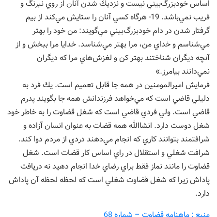
اساس خودبزرگ‌بيني نيست و نزديك شدن آنان از روي نيرنگ و
فريب نمي‌باشد. 19- هرگاه كسي آنان را ستايش مي‌كند از بيم
گرفتار شدن در دام خودبزرگ‌بيني مي‌گويند: من خود را بهتر
مي‌شناسم و خداي من، مرا بهتر مي‌شناسد. خدايا مرا ببخش و از
آنچه ديگران شناختند بهتر كن و لغزش‌هاي مرا كه ديگران
نمي‌دانند بيامرز.»
فرمايش اميرالمومنين در همه جا قابل تعميم است. يك فرد به
دليلي قاضي است كه مي‌خواهد فرزندانش همه جا بگويند پدرم
قاضي است. ولي فردي قاضي است كه شغل قضاوت را به خاطر خود
شغل دوست دارد. انشاالله همه قضات به عنوان انسان آزاده و
شرافتمند بتوانند كاري كه انجام مي‌دهند دردي از مردم دوا كند.
شرافت شغلي و استقلال در راي اساس كار قضات است. شغل
قضاوت را مانند نماز فقط براي رضاي خدا انجام دهيد نه دريافت
پاداش زيرا كه شغل قضاوت شغلي است كه لحظه لحظه آن پاداش
دارد.
منبع : ماهنامه قضاوت – شماره 68