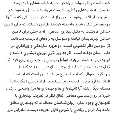
خوب است و اگر نتواند از راه درست به خواسته‌هاي خود برسد
متوسل به شيوه‌هاي رفتاري نادرست مي‌شود و تبديل به موجودي
مضر و خطرناك مي‌شود. بسياري از قضات در بين كساني كه به آنها
مراجعه مي‌كنند، شايد ملاحظه كردند؛ افرادي هستند كه براي تامين
حداقل معيشت به دليل بيكاري، بدهي، راه درستي براي تامين
حداقل نيازهايشان نيافته و متوسل به راه‌هاي نادرست شده‌اند.
3) سومين نظر تفصيلي است. دو غريزه سازندگي و ويرانگري در
ذات انسان نهفته است؛ اگرچه ويرانگري نيروي بيشتري داشته و
غريزه برتر به شمار مي‌آيد. عوامل تربيتي و محيطي بر روي فرد اثر
گذارند؛ به گونه‌اي كه فرد از ويژگي سازندگي استفاده كند يا
ويرانگري. سوالي كه اينجا مطرح مي‌شود اين است كه آيا همه
افراد، داراي غريزه ارتكاب جرم هستند يا افراد خاصي اينگونه‌اند؟
مسئله ديگر اينكه آيا نابهنجاري‌ها و بهنجاري‌ها مرز واضحي دارند يا
خير؟ در روان‌شناسي معاصر اتفاق نظر در تعريف بهنجاري يا
نابهنجاري وجود ندارد. روان‌شناسان معتقدند كه بهنجاري مطلق
مانند يك فرمول رياضي يا شيمي قابل تعريف نيست. بنابراين مرز