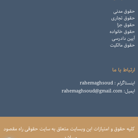
حقوق مدنی
حقوق تجاری
حقوق جزا
حقوق خانواده
آیین دادرسی
حقوق مالکیت
ارتباط با ما
اینستاگرام : rahemaghsoud
ایمیل: rahemaghsoud@gmail.com
کلیه حقوق و امتیازات این وبسایت متعلق به سایت حقوقی راه مقصود
میباشد .