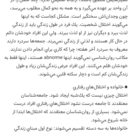
آن واحد بر عهده مي‌گيرد و به همه به نحو كمال مطلوب مي‌رسد،
چون وجدان‌اش سختگير است. مشكل كجاست كه به اينها
مي‌گويند اختلال شخصيت. يك فرد در طول زندگي بايد از زندگي
لذت ببرد و ديگران نيز از او لذت ببرند. ولي اين افراد خودشان دائم
در حال كار هستند و لذتي از زندگي نمي‌برند. جمعه‌ها سردرد دارند
معروف به سردرد آخر هفته؛ چرا كه كاري براي انجام دادن ندارند.
مكاتب روان‌شناسي نمي‌گويند اينها abnorme هستند، اينها فقط به
خودشان ظلم مي‌كنند. اين افراد عرض زندگي‌شان زياد و طول
زندگي‌شان كم است و دچار سكته قلبي مي‌شوند.
■ خانواده و اختلال‌هاي رفتاري
اختلال چيزي نيست كه يك‌شبه ايجاد شود. جامعه‌شناسان
معتقدند تا جامعه درست نشود اختلال‌هاي رفتاري افراد درست
نمي‌شود. بسياري از روان‌شناسان معتقدند كه اختلال‌ها ابتدا از
خانه شروع مي‌شود.
خانواده‌ها به سه دسته تقسيم مي‌شوند: نوع اول مبناي زندگي