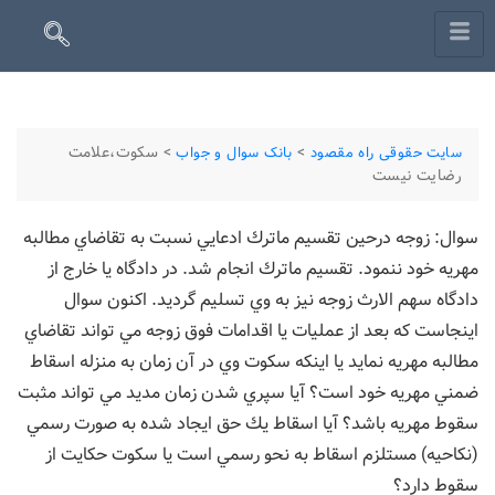
>
>
سکوت،علامت
سایت حقوقی راه مقصود
بانک سوال و جواب
رضایت نیست
سوال: زوجه درحين تقسيم ماترك ادعايي نسبت به تقاضاي مطالبه
مهريه خود ننمود. تقسيم ماترك انجام شد. در دادگاه يا خارج از
دادگاه سهم­ الارث زوجه نيز به وي تسليم گرديد. اكنون سوال
اينجاست كه بعد از عمليات يا اقدامات فوق زوجه مي تواند تقاضاي
مطالبه مهريه نمايد يا اينكه سكوت وي در آن زمان به منزله اسقاط
ضمني مهريه خود است؟ آيا سپري شدن زمان مديد مي تواند مثبت
سقوط مهريه باشد؟ آيا اسقاط يك حق ايجاد شده به صورت رسمي
(نكاحيه) مستلزم اسقاط به نحو رسمي است يا سكوت حكايت از
سقوط دارد؟