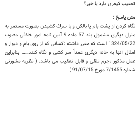
تعقیب كیفری دارد یا خیر؟
متن پاسخ :
نگاه كردن از پشت بام یا بالكن و یا سرك كشیدن بصورت مستمر به
منزل دیگری مشمول بند 57 ماده 9 آیین نامه امور خلافی مصوب
1324/05/22 است كه مقرر داشته :كسانی كه از روی بام و دیوار و
امثال آنها به خانه دیگری عمداً سر كشی و نگاه كنند…… بنابراین
عمل مذكور ،جرم تلقی و قابل تعقیب می باشد. ( نظریه مشورتی
شماره 7/1455 مورخ 91/07/15 )