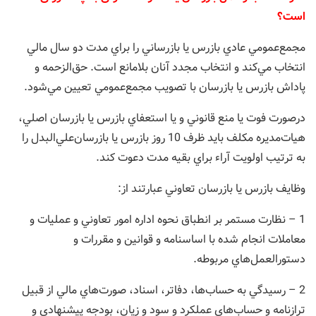
است؟
مجمع‌عمومي عادي بازرس يا بازرساني را براي مدت دو سال مالي
انتخاب مي‌كند و انتخاب مجدد آنان بلامانع است. حق‌الزحمه و
پاداش بازرس يا بازرسان با تصويب مجمع‌عمومي تعيين مي‌شود.
درصورت فوت يا منع قانوني و يا استعفاي بازرس يا بازرسان اصلي،
هيات‌مديره مكلف باید ظرف 10 روز بازرس يا بازرسان‌علي‌البدل را
به ترتيب اولويت آراء براي بقيه مدت دعوت کند.
‌وظايف بازرس يا بازرسان تعاوني عبارتند از:
1 – نظارت مستمر بر انطباق نحوه اداره امور تعاوني و عمليات و
معاملات انجام شده با اساسنامه و قوانين و مقررات و
دستورالعمل‌هاي مربوطه.
2 – رسيدگي به حساب‌ها، دفاتر، اسناد، صورت‌هاي مالي از قبيل
ترازنامه و حساب‌هاي عملكرد و سود و زيان، بودجه پيشنهادي و