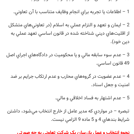
1 – اطلاعات يا تجربه براي انجام وظايف متناسب با آن تعاوني.
2 – ايمان و تعهد و التزام عملي به اسلام (‌در تعاوني‌هاي متشكل
از اقليت‌هاي ديني شناخته شده در قانون اساسي تعهد عملي به
دين خود).
3 – عدم سوء سابقه مالي و يا محكوميت در دادگاه‌هاي اجراي اصل
49 قانون اساسي.
4 – عدم عضويت در گروه‌هاي محارب و عدم ارتكاب جرایم بر ضد
امنيت و جعل اسناد.
5 – عدم اشتهار به فساد اخلاقي و مالي.
‌تبصره – در مواردي كه مدير عامل از خارج انتخاب مي‌شود، داشتن
شرايط بندهاي 4 و 5 ماده 9 الزامي نيست.
‌نحوه انتخاب و عمل بازرسان یک شرکت تعاونی به چه صورتی