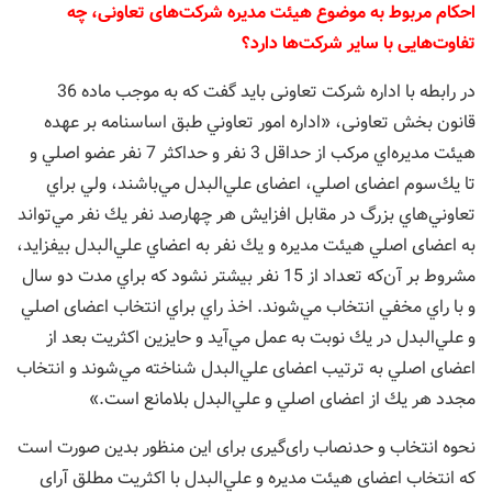
احکام مربوط به موضوع هيئت مديره شرکت‌های تعاونی، چه
تفاوت‌هایی با سایر شرکت‌ها دارد؟
در رابطه با اداره شرکت تعاونی باید گفت که به موجب ماده 36
قانون بخش تعاونی، «اداره امور تعاوني طبق اساسنامه بر عهده
هيئت مديره‌اي مركب از حداقل 3 نفر و حداكثر 7 نفر عضو اصلي و
تا يك‌سوم اعضای اصلي، ‌اعضای علي‌البدل مي‌باشند، ولي براي
تعاوني‌هاي بزرگ در مقابل افزايش هر چهارصد نفر يك نفر مي‌تواند
به اعضای اصلي هيئت مديره و يك نفر به ‌اعضاي علي‌البدل بيفزايد،
مشروط بر آن‌كه تعداد از 15 نفر بيشتر نشود كه براي مدت دو سال
و با راي مخفي انتخاب مي‌شوند. اخذ راي براي انتخاب ‌اعضای اصلي
و علي‌البدل در يك نوبت به عمل مي‌آيد و حايزين اكثريت بعد از
اعضای اصلي به ترتيب اعضای علي‌البدل شناخته مي‌شوند و انتخاب
‌مجدد هر يك از اعضای اصلي و علي‌البدل بلامانع است.»
نحوه انتخاب و حدنصاب رای‌گیری برای این منظور بدین صورت است
که انتخاب اعضای هيئت مديره و علي‌البدل با اكثريت مطلق آرای