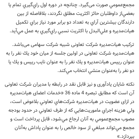
مجمع‌عمومي صورت می‌گیرد. چنانچه در دوره اول راي‌گيري تمام يا
بعضي‌از داوطلبان حائز اكثريت مطلق نگردند، بلافاصله از بين
دارندگان بيشترين آراي به تعداد دو برابر مورد نياز براي تكميل
هيات‌مديره و علي‌البدل با اكثريت ‌نسبي راي‌گيري به عمل مي‌آيد.
ترکیب هيات‌مديره شرکت تعاونی شبیه شرکت سهامی می‌باشد.
هيات‌مديره شرکت تعاونی در اولين جلسه از ميان خود يك نفر را به
عنوان ریيس هيات‌مديره و يك نفر را به عنوان نايب ریيس و يك يا
دو نفر را به‌‌عنوان منشي انتخاب مي‌كند.
‌نکته شایان یادآوری و نیز قابل نقد در رابطه با مدیران شرکت تعاونی
آن است که مطابق تبصره 4 ماده 36 «خدمات اعضای هيات‌مديره
در ازای عضويت در هيات‌مديره شركت‌هاي تعاوني بلاعوض است،
ولي هزينه اجراي ماموريت‌هايي كه از طرف ‌تعاوني در حدود بودجه
مصوب مجمع‌عمومي به آنان ارجاع مي‌شود، قابل پرداخت است و
مجمع مي‌تواند مبلغي از سود خالص را به عنوان پاداش به‌آنان
بپردازد.»