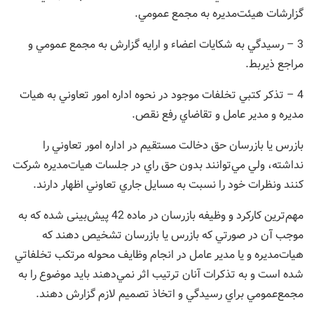
گزارشات هيئت‌مديره به مجمع عمومي.
3 – رسيدگي به شكايات اعضاء و ارایه گزارش به مجمع عمومي و
مراجع ذيربط.
4 – تذكر كتبي تخلفات موجود در نحوه اداره امور تعاوني به هيات
مديره و مدير عامل و تقاضاي رفع نقص.
بازرس يا بازرسان حق دخالت مستقيم در اداره امور تعاوني را
نداشته، ولي مي‌توانند بدون حق راي در جلسات هيات‌مديره شركت
كنند و‌نظرات خود را نسبت به مسایل جاري تعاوني اظهار دارند.
‌مهم‌ترین کارکرد و وظیفه بازرسان در ماده 42 پیش‌بینی شده که به
موجب آن در صورتي كه بازرس يا بازرسان تشخيص دهند كه
هيات‌مديره و يا مدير عامل در انجام وظايف محوله مرتكب تخلفاتي
شده است و ‌به تذكرات آنان ترتيب اثر نمي‌دهند بايد موضوع را به
مجمع‌عمومي براي رسيدگي و اتخاذ تصميم لازم گزارش دهند.