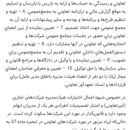
تعاوني و رسيدگي به حسا‌ب‌ها و ارایه به بازرس يا بازرسان و تسليم
به موقع گزارش مالي و ترازنامه تعاوني به مجمع‌عمومي. 6 – تهيه و
تنظيم طرح‌ها و برنامه‌ها و بودجه و ساير پيشنهادات و ارایه آن به
مجمع عمومي جهت اتخاذ تصميم. 7 – تعيين نماينده از بين اعضاي
تعاوني براي حضور در جلسات مجامع عمومي شركت‌ها و
اتحاديه‌هايي كه تعاوني در آنها مشاركت دارد. 8 – تهيه و تنظيم
دستورالعمل‌هاي داخلي تعاوني و تقديم آن به مجمع‌عمومي براي
تصويب. 9 – تعيين نماينده و يا وكيل در دادگاه‌ها و مراجع قانوني و
ساير سازمان‌ها با حق توكيل. 10 – تعيين و معرفي صاحبان امضاي
مجاز (‌يك يا دو نفر از اعضاء هيئت مديره باتفاق مدير عامل) براي
قراردادها و اسناد تعهدآور تعاوني.
در خصوص شیوه اعمال اختیارات هيات‌مدیره شرکت‌های تجاری
(غیرتعاونی) و اعتبار تصمیمیات انفرادی هر یک از مدیران ابهام
وجود دارد و قانون‌گذار در مورد این شرکت‌ها سکوت کرده است. در
حالی‌که ایراد مزبور در مورد شرکت‌های تعاونی در تبصره ماده 37 به
شرح زیر برطرف گردیده است: