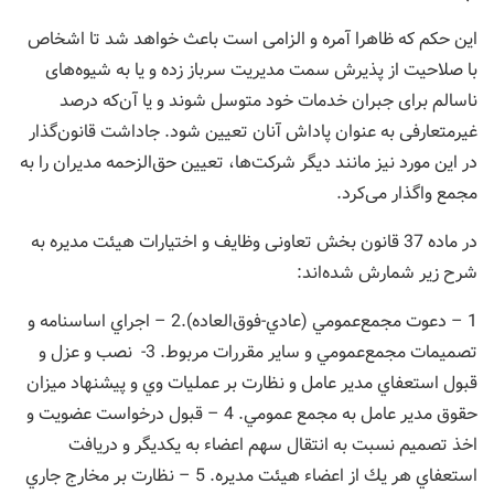
این حکم که ظاهرا آمره و الزامی است باعث خواهد شد تا اشخاص
با صلاحیت از پذیرش سمت مدیریت سرباز زده و یا به شیوه‌های
ناسالم برای جبران خدمات خود متوسل شوند و یا آن‌که درصد
غیرمتعارفی به عنوان پاداش آنان تعیین شود. جاداشت قانون‌گذار
در این مورد نیز مانند دیگر شرکت‌ها، تعیین حق‌الزحمه مدیران را به
مجمع واگذار می‌کرد.
در ‌ماده 37 قانون بخش تعاونی وظايف و اختيارات هيئت مديره به
شرح زير شمارش شده‌اند:
1 – دعوت مجمع‌عمومي (‌عادي-‌فوق‌العاده).2 – اجراي اساسنامه و
تصميمات مجمع‌عمومي و ساير مقررات مربوط. 3- نصب و عزل و
قبول استعفاي مدير عامل و نظارت بر عمليات وي و پيشنهاد ميزان
حقوق مدير عامل به مجمع عمومي. 4 – قبول درخواست عضويت و
اخذ تصميم نسبت به انتقال سهم اعضاء به يكديگر و دريافت
استعفاي هر يك از اعضاء هيئت مديره. 5 – نظارت بر مخارج جاري