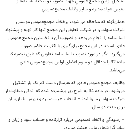
تشكيل اولين مجمع عمومي جهت تصويب و ثبت اساسنامه و
تعيين هيات‌مديره و ساير وظایف مجمع‌عمومي.‌
همان‌گونه که ملاحظه می‌شود، برخلاف مجمع‌عمومی موسس
شرکت سهامی، در شرکت تعاونی این مجمع تنها کار تهیه و پیشنهاد
اساسنامه را انجام می‌دهد و تصویب آن با نخستین مجمع عمومی
عادی است. در این مجمع، رای‌گیری با اکثریت حاضر صورت
می‌گیرد، مگر در مورد تصويب اساسنامه تعاوني که طبق تبصره 3
ماده 32 با حداقل دو سوم اعضای اولين مجمع‌عمومي عادي
مي‌باشد.
وظایف مجمع عمومی عادی که هرسال دست کم یک بار تشکیل
می‌شود، در ماده 34 به شرح زیر برشمرده شده که اندکی متفاوت از
شرکت سهامی می‌باشد: – انتخاب هيات‌مديره و بازرس يا بازرسان
براي مدت دو سال.
– رسيدگي و اتخاذ تصميمي درباره ترازنامه و حساب سود و زيان و
ساير گزارشهاي مالي هيئت مديره.