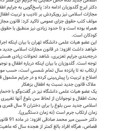
اسلامی جدید نگاه خاص حمایتی به جرایم این قشر دا
دکتر ایرج گلدوزیان ادامه داد: پاسخ‌گویی به جرایم اط
مجازات اسلامی نیز رویکردش بر تادیب و تربیت اطفال 
مولف کتب حقوق جزای عمومی تاکید کرد: قانون مجازات
همراه بوده است و تا حدود زیادی نیز منطبق با حقوق ب
کودکان است.
این عضو هیات علمی دانشگاه تهران با بیان اینکه اجرا
درجه‌بندی جرایم تعزیری، شاهد تحولات زیادی هستی
توجه است. گلدوزیان با بیان اینکه درباره اطفال و نوج
ارتكاب نه تا پانزده سال تمام شمسي است، حسب مورد د
اصلاح و تربیت را پیش‌بینی کرده و در جرایم مشمول 
ملاک قانون جدید نسبت به اطفال بزهکار
یک عضو هیات علمی دانشگاه نیز در گفت‌وگو با «حمایت»
بحث اطفال و نوجوانان از لحاظ سن بلوغ آنها تغییری 
زمان ارتکاب جرم است (نه زمان دستگیری).
دکتر حسی
قصاص، هرگاه افراد بالغ كمتر از هجده سال که ماهيت 