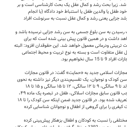
 شد. زیرا بحث رشد و کمال عقل یک بحث کارشناسی است و بر
طفل یا والدین طفل یا استنباط خود دادگاه (با انجام
شد جزایی یعنی رشد و کمال عقل نسبت به سرنوشت افراد
ف رسیدن به سن بلوغ جسمی به سن رشد جزایی نرسیده باشد و
واهد داشت و در همین قانون پیش بینی شده است که برای
ات تربیتی ودرمانی معمول خواهد شد. این حقوقدان افزود: البته
ال عقل متفاوت است و بسته به نوع تربیت و محیط اجتماعی
ل نخواهیم بود.
ن مجازات اسلامی جدید به «حمایت» گفت: در قانون مجازات
یرش سن ۱۸ سالگی به‌عنوان سن کودک و نوجوان، یک تقسیم‌بندی دیگر نیز داشته به نحوی
که دوره کودکی و نوجوانی را به چهار دوره‌ شامل بدو تولد تا ۹ سالگی، ۹ تا ۱۲ سالگی، ۱۲ تا ۱۵ سالگی و ۱۵ تا ۱۸
سالگی تقسیم کرده است. این در حالی است که به‌موجب قانون سابق مجازات اسلاکی، طفل در تبصره یک ماده ۴۹،
به‌عنوان فردی که هنوز به بلوغ شرعی نرسیده است، تعریف شده بود. در قانون جدید ضمن اینکه سن کودک را تا ۱۸
کیفری را برای گروهی از اطفال و نوجوانان شناسایی کرده
 مختلفی را نسبت به کودکان و اطفال بزهکار پیش‌بینی کرده