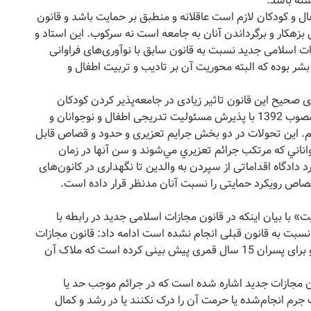
شته باشد.
فال و کودکان لازم است عاقلانه و منطبق بر حمایت باشد و قانون
بزهکار و برگرداندن آنان به جامعه است نه سرکوب. این استاد و
 اسلامی جدید نسبت به قانون سابق با نوآوری‌های فراوانی
شر بوده که البته محوریت آن بر تادیب و تربیت اطفال و
ی صحیح این قانون تاثیر زیادی در جامعه‌پذیر کردن کودکان
خواهد داشت افزود: در قانون مجازات اسلامی جدید مصوب 1392 با پذیرش مسئولیت تدریجی اطفال و نوجوانان و
م. این تحولات در دو بخش جرایم تعزیری و حدود و قصاص قابل
واناني كه مرتكب جرائم تعزيري مي‌شوند و سن آنها در زمان
ادگاه اقداماتی از سپردن به والدین تا نگهداری در کانون‌های
قصاص رویکرد حمایتی را نسبت آنان مدنظر قرار داده است.
 با بیان اینکه در قانون مجازات اسلامی جدید در رابطه با
نسبت به قانون قبلی انجام نشده است ادامه داد: قانون مجازات
اسلامی جدید سن بلوغ را برای دختران 9 سال قمری و برای پسران 15 سال قمری پیش بینی کرده است که ملاک آن
ن میر محمد صادقی افزود: در ماده 91 قانون مجازات جدید اشاره شده است که در جرائم موجب حد يا
جرم انجام‌شده يا حرمت آن را درک نکنند يا در رشد و کمال