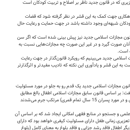
یری که در قانون جدید ناظر بر اصلاح و تربیت کودکان است
 راهکاری جهت کمک به این قشر در نظر گرفته شود که قضات
کودکان شبهه‌ای وجود داشته باشد در جهت حمایت و رعایت حال
ستاد دانشگاه افزود: البته در تبصره 2 ماده 88 قانون مجازات اسلامی جدید نیز پیش بینی شده است که اگر سن
اتی در مورد آنان صورت ‌گیرد و در غیر این صورت چه مجازات‌هایی نسبت به
 اسلامی جدید می‌بینیم که رویکرد قانون‌گذار در جهت رعایت
به این قشر و یادآوری این نکته که تادیب مفیدتر و اثرگذار‌تر
قانون مجازات اسلامی جدید یک قدم رو به جلو در مورد مسئولیت
ت: بر اساس قانون سابق مجازات اسلامی اطفال بالغ مطابق
ماده 49 این قانون (در مورد دختران 9 سال تمام قمری و در مورد پسران 15 سال تمام قمری) مرتکب جرم می‌شدند
 علمی و جستجو در منابع فقهی امکانی ایجاد شد که بر اساس آن
عزیری زمانی طفل دارای مسئولیت کیفری خواهد بود که دارای
گر اطفال فاقد رشد جزایی و فاقد بلوغ به معنای کامل (بلوغ