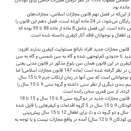
است افزود: یکی از نکات جالب توجه در قانون مجازات اسلامی مصوب 1392 در نظر گرفتن مقررات خاصی برای کودکان
انده بود.
از این‌که در فصل نهم قانون مجازات اسلامی، مجازات‌های
جایگزین حبس را که حتی گاهی شامل خدمات عمومی رایگان می‌شود، در 24 ماده آورده است، فصل دهم این قانون را
به مجازات و اقدامات تربیتی اطفال و نوجوانان اختصاص داده است. این فصل شامل 8 ماده از ماده 88 تا 95 بوده که
این وکیل دادگستری نیز با بیان اینکه مطابق ماده 146 قانون مجازات جدید افراد نابالغ مسئولیت کیفری ندارند افزود:
جدید تا حدودی کم‌توجهی شده و گاه به سن شمسی و گاه به سن
فری در این قانون همان سن بلوغ مذکور در قانون مدنی یعنی
9 سال قمری برای دختران و 15 سال قمری برای پسران در نظر گرفته شده است (ماده 147 قانون مجازات اسلامی) اما
در اولین ماده از فصل دهم (ماده 88) سخن از اطفال و نوجوانانی است که سن آنها در زمان ارتکاب جرم 9 تا 15 سال
شمسی است و مجددا در تبصره 2 همین ماده که تقسیم بندی دیگری از نظر سنی داشته و گروه سنی 9 تا 15 سال را
ارفع نیا افزود: قانون‌گذار اطفال را در دو ماده 88 و 89 قانون مجازات جدید در دو گروه سنی 9 تا 15 سال و 15 تا 18
سال تقسیم کرده است بدین نحو که در ماده 88 برای کودکان 9 تا 15 سال در 5 گروه اقدامات و کیفرهایی را قایل شده
که سه گروه الف، ب و پ مخصوص کودکان کمتر از 12 سال و دو گروه ت و ث برای اطفال 12 تا 15 سال پیش‌بینی
شده است. اقداماتی که در گروه‌های الف، ب و پ (برای کودکان 9 تا 12 سال) آمده در واقع مجازات نیست و با توجه به