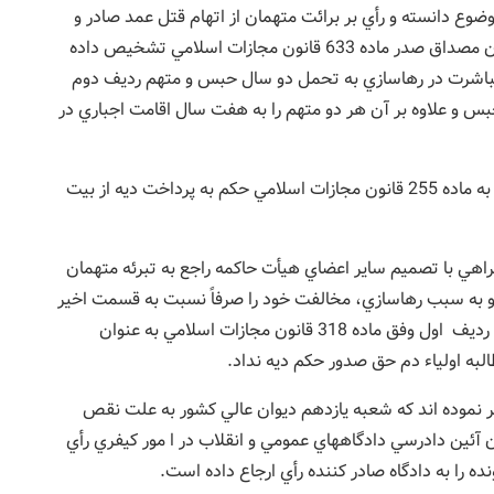
ز منصرف از موضوع دانسته و رأي بر برائت متهمان از اتهام قتل عمد صادر و
اقدام آنان در رها نمودن مالباخته بي هوش را در بيابان مصداق صدر ماده 633 قانون مجازات اسلامي تشخيص داده
مباشرت در رهاسازي به تحمل دو سال حبس و متهم رديف دوم
س و علاوه بر آن هر دو متهم را به هفت سال اقامت اجباري در
ضمناً با توجه به پيدا شدن جسد در شارع عام مستنداً به ماده 255 قانون مجازات اسلامي حکم به پرداخت ديه از بيت
اهي با تصميم ساير اعضاي هيأت حاکمه راجع به تبرئه متهمان
دو به سبب رهاسازي، مخالفت خود را صرفاً نسبت به قسمت اخير
رأي همکاران قضائي ابراز و بيان عقيده نموده که متهم رديف اول وفق ماده 318 قانون مجازات اسلامي به عنوان
لبه اولياء دم حق صدور حکم ديه نداد.
نموده اند که شعبه يازدهم ديوان عالي کشور به علت نقص
و مستنداً به بند 2 قسمت ب ماده 265 قانون آئين دادرسي دادگاههاي عمومي و انقلاب در ا مور کيفري رأي
را به دادگاه صادر کننده رأي ارجاع داده است.