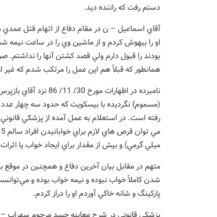
دستم رفت که راننده ديد.
آقاي اسماعيل – ن در مقام دفاع از اتهام قتل عمدي
او را بيهوش کردم و از ماشين وي را در ساعت نيمه شب
بودند را قبول دارم ولي قصد کشتن آنها را نداشتم. صر
همانطور که قبلاً هم اين عمل را مرتکب شدم که غير از
نامبرده در اظهارات مورخ
(مسموم) نگرديده با بيسکويت که حدود سه چهار عدد
رفته است. در استعلام به عمل آمده از پزشکي قانوني 
ميلي گرمي) و بيش از مقدار براي ايجاد خواب يا اثرا
متهم در مقابل بيان آخرين دفاع و همچنين در موقع ب
شدن کاملاً خواب نبوده و نيمه خواب بوده و مي‌توانس
پارکينگ و شانه خاکي آوردم او را دراز کردم.
پزشکي قانوني در شرح معاينه جسد مرحوم سهراب 