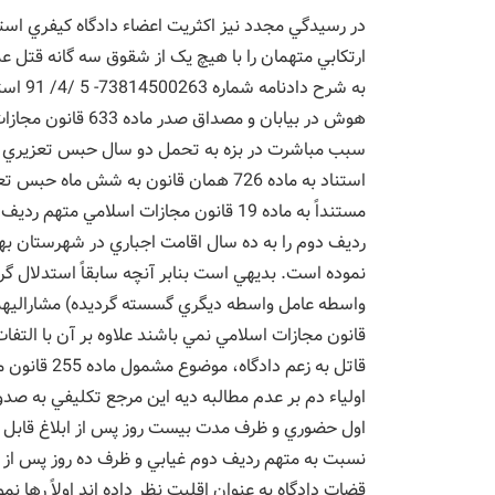
در رسيدگي مجدد نيز اکثريت اعضاء دادگاه کيفري استا
به شرح 
هوش در بيابان و مص
سبب مباشرت در بزه به تحمل دو سال حبس تعزيري و 
استناد به ماده 726 همان قانون به شش م
مستنداً به ماده 19 قانون مجازات اسلامي
رديف دوم را به ده سال اقامت اجباري در شهرستان بهاب
نموده است. بديهي است بنابر آنچه سابقاً استدلال گ
قانون مجازات اسلامي نمي باشند علاوه بر آن با الت
قاتل به زعم 
اولياء دم بر عدم مطالبه ديه اين مرجع تکليفي به ص
اول حضوري و ظرف مدت بيست روز پس از ابلاغ قابل ت
نسبت به متهم رديف دوم غيابي و ظرف ده روز پس از ا
قضات دادگاه به عنوان اقليت نظر داده اند اولاً رها ن