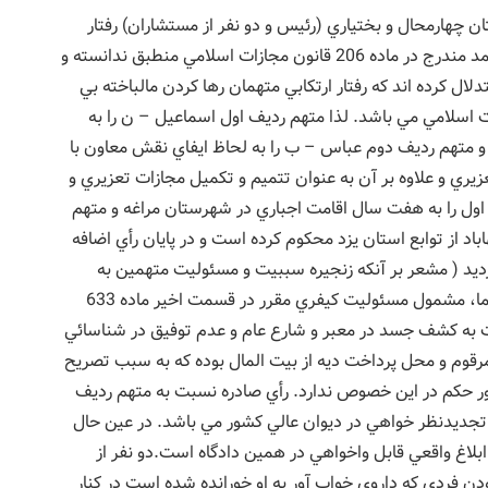
ن چهارمحال و بختياري (رئيس و دو نفر از مستشاران) رفتار
ارتکابي متهمان را با هيچ يک از شقوق سه گانه قتل عمد مندرج در ماده 206 قانون مجازات اسلامي منطبق ندانسته و
دادنامه شماره 73814500263- 5 /4/ 91 استدلال کرده اند که رفتار ارتکابي متهمان رها کردن مالباخته بي
داق صدر ماده 633 قانون مجازات اسلامي مي باشد. لذا متهم رديف اول اسماعيل – ن را به
متهم رديف دوم عباس – ب را به لحاظ ايفاي نقش معاون با
اه حبس تعزيري و علاوه بر آن به عنوان تتميم و تکميل مجازات تعزيري و
 متهم رديف اول را به هفت سال اقامت اجباري در شهرستان مراغه و متهم
اد از توابع استان يزد محکوم کرده است و در پايان رأي اضافه
رديد ( مشعر بر آنکه زنجيره سببيت و مسئوليت متهمين به
واسطه عامل واسطه ديگري گسسته گرديده) مشاراليهما، مشمول مسئوليت کيفري مقرر در قسمت اخير ماده 633
فات به کشف جسد در معبر و شارع عام و عدم توفيق در شناسائي
دادگاه، موضوع مشمول ماده 255 قانون مرقوم و محل پرداخت ديه از بيت المال بوده که به سبب تصريح
دور حکم در اين خصوص ندارد. رأي صادره نسبت به متهم رديف
جديدنظر خواهي در ديوان عالي کشور مي باشد. در عين حال
بلاغ واقعي قابل واخواهي در همين دادگاه است.دو نفر از
مودن فردي که داروي خواب آور به او خورانده شده است در کنار