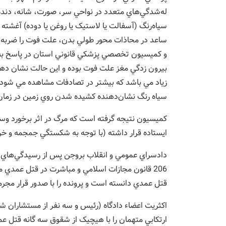
له‌شدگي‌هاي متعدد در نواحي سر، صورت، شانه، دنده،
سياه‌رنگ (آسفالت يا لاستيک يا روغن يا دوده) آغشت
ساعد در محاذات محور طولي بدن، علت فوت را ضربه
و کميسيون تخصصي پزشکي قانوني استان در پاسخ به 
بيرون زدگي مغز علت فوت بوده و اين حالت نشان د
زياد مي باشد که بيشتر در تصادفات مشاهده مي شود.
سياه رنگ نشان‌دهنده کشيده شدن روي زمين در زمان 
کميسيون نتيجه گرفته است که مرگ در اثر برخورد وس
ايستاده قرار داشته (با توجه به شکستگي جمجمه و 
دادسراي عمومي و انقلاب بروجن پس از رسيدگي‌هاي لاز
206 قانون مجازات اسلامي و مباشرت در قتل عمدي
قتل عمدي دانسته است و پرونده را با صدور قرار مجر
اکثريت اعضاء دادگاه (رئيس و سه نفر از مستشاران شع