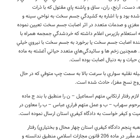
 دست، آرنج، ران، ساق و پاشنه پاي مقتول که با ذرات
ه شده بود و با اشاره به کشيدگي جسم سخت به نواحي سينه و
 مغزي و صدمات متعدد در اثر اصابت جسم سخت تعيين نموده
استعلام بازپرس اعلام داشته که خردشدگي جمجمه همراه با
هنده اصابت جسم سخت يا برخورد به جسم سخت با نيروي خيلي
 همچنين زخم ها و سائيدگي‌هاي متعدد حياتي آغشته به ماده
حيات و به دنبال اصابت بوده است.
يله نقليه سواري با سرعت بالا به سمت چپ متوفي که در حال
خروج نسج مغز)، حادث شده است.
م رفتار ارتکابي متهم اسماعيل – ن را منطبق با بند ج ماده
 مرحوم سهراب – ب و عمل متهم فراري عباس – ب را معاون در
ميت و کيفر خواست به دادگاه کيفري استان ارسال نموده است.
به پنجم دادگاه کيفري استان چهار محال و بختياري) رفتار
ارتکابي متهمان را با هيچيک از شقوق سه گانه قتل عمد مقّرر در ماده 206 قانون مجازات اسلامي منطبق ندانسته و