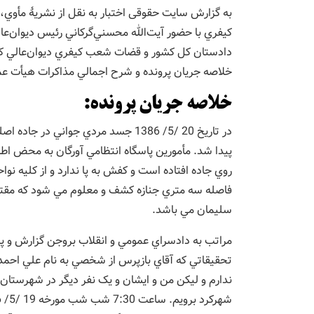
به گزارش سایت حقوقی اختبار به نقل از نشریۀ مأوي
کيفري با حضور آيت‌الله محسني‌گرکاني رئيس ديوان‌عا
دادستان کل کشور و قضات شعب کيفري ديوان‌عالي کش
خلاصه جريان پرونده و شرح اجمالي مذاکرات هيأت عم
خلاصه جريان پرونده:
در تاريخ 20 /5/ 1386 جسد مردي جوان
پيدا شد. مأمورين پاسگاه انتظامي آورگان به محض ا
روي جاده افتاده است و کفش به پا ندارد و از کليه ن
سليمان مي باشد.
مراتب به دادسراي عمومي و انقلاب بروجن گزارش و پ
تحقيقاتي که آقاي بازپرس از شخصي به نام علي احم
ندارم و ليکن من و ايشان و يک نفر ديگر در شهرستان 