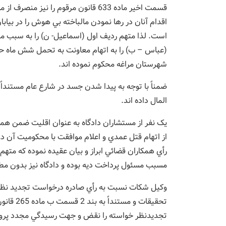
قسمت اخير ماده 633 قانون مرقوم را ني
است. لذا متهم رديف اول (اسماعيل- ن) را به سبب 
(عباس – ب) را به اتهام معاونت به تحمل شش ماه حب
شهرستان مراغه محکوم نموده اند.
المال داده اند.
يک نفر از مستشاران دادگاه به عنوان اقليت ضمن همر
از اتهام قتل عمدي و اعلام موافقت با محکوميت آن 
مسبب مسئول پرداخت ديه بوده و دادگاه نيز بدون مطا
وکيل شکات نسبت به رأي صادره درخواست تجديد نظر 
تحقيقات 
تجديدنظر خواسته را نقض و جهت رسيدگي مجدد پرونده 