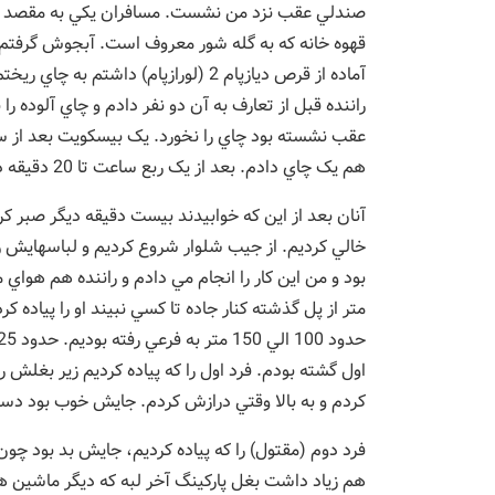
صندلي عقب نزد من نشست. مسافران يکي به مقصد شه
قهوه خانه که به گله شور معروف است. آبجوش گرفتم و 
آماده از قرص ديازپام 2 (لورازپام) دا
راننده قبل از تعارف به آن دو نفر دادم و چاي آلوده ر
عقب نشسته بود چاي را نخورد. يک بيسکويت بعد از سه چ
هم يک چاي دادم. بعد از يک ربع ساعت تا 20 دقيقه دو نفري خوابشان برد.
آنان بعد از اين که خوابيدند بيست دقيقه ديگر صبر ک
خالي کرديم. از جيب شلوار شروع کرديم و لباسهايش 
بود و من اين کار را انجام مي دادم و راننده هم هواي
متر از پل گذشته کنار جاده تا کسي نبيند او را پياده
اول گشته بودم. فرد اول را که پياده کرديم زير بغلش ر
کردم و به بالا وقتي درازش کردم. جايش خوب بود دس
فرد دوم (مقتول) را که پياده کرديم، جايش بد بود چو
هم زياد داشت بغل پارکينگ آخر لبه که ديگر ماشين ه