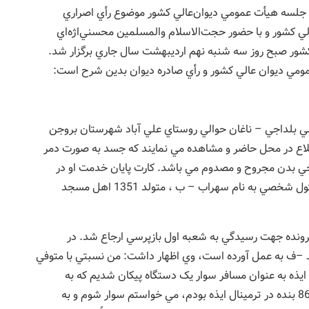
، جلسه هيأت عمومي ديوان‌عالي کشور موضوع رأي اصراري
لي کشور و با حضور حجت‌الاسلام‌ و‌المسلمين محسني‌اژه‌اي
ور صبح روز سه شنبه نهم ارديبهشت سال جاري برگزار شد.
ومي ديوان عالي کشور و رأي صادره ديوان بدين شرح است:
ي در جاده اصلي بلداجي – ناغان حوالي روستاي علي آباد شهرستان بروجن
طلاع در محل حاضر و مشاهده مي نمايند که جسد به صورت دمر
واحي بدن مجروح و مصدوم مي باشد. کارت پايان خدمت او در
فاصله سه متري جنازه کشف و معلوم مي شود که مقتول شخصي به نام سهراب – ب ، متولد 1351 اهل مسجد
رونده جهت رسيدگي به شعبه اول بازپرسي ارجاع شد. در
د –ف به عمل آورده است، وي اظهار داشت: من نسبتي با متوفي
ايذه به عنوان مسافر سوار يک دستگاه پيکان شديم که به
شهرکرد برويم. ساعت 7:30 شب شب مورخه 19 /5/ 86 بنده در ترمينال ايذه بودم، مي خواستم سوار شوم و به