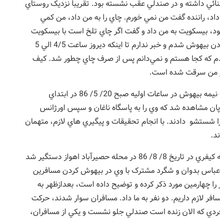
شنائي داشته و در صندلي عقب نشسته بود. تقريباً نزديک روستاي
 داد، راننده گفت من نمي خورم. چاي را به من داد، من کمي
، بيسکويت به من داد و گفت اگر چاي تلخ است با بيسکويت
بخور من هم بيسکويت خوردم و شايد پس از چاي خوردن بيهوش شدم و خبر ندارم تا اينکه ديروز ساعت 4/5 الي 5
شدم که کجا هستم و نمي‌دانم پس از صرف چاي چطور شد. کيف
از من سرقت شده است.
حسب محتويات پرونده آقاي علي احمد – ف به صورت نيمه بيهوش در ساعات اوليه صبح 20/ 5/ 86 در ابتداي
پان مشاهده شد که وي را به پاسگاه ناغان و سپس اورژانس
ا شستشو دادند. با انجام تحقيقات و پيگيري هاي لازم، متهمان
د.
آقاي اسماعيل – ن ، 39 ساله ، جوشکار و داراي سابقه کيفري در تاريخ 8/ 8/ 86 در محله حصيرآباد اهواز دستگير شد
ا عباس بدوان و شگرد مشترک با وي در بيهوش کردن مسافرين
 را چهارمين مورد ذکر کرده و توضيح داده است، بعدازظهر به
سافر لازم داريم. دو نفر به ما داد. مسافران سوار شدند، حرکت
ردي که الان زنده است صندلي جلو نشست و يکي از مسافران،