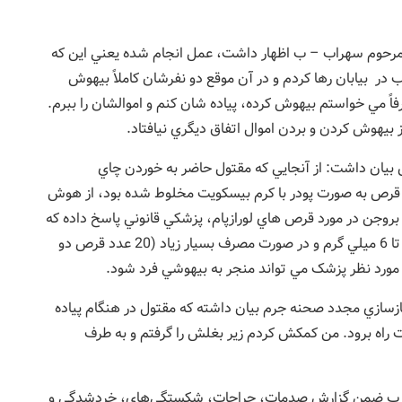
 مرحوم سهراب – ب اظهار داشت، عمل انجام شده يعني اين که
 در بيابان رها کردم و در آن موقع دو نفرشان کاملاً بيهوش
فاً مي خواستم بيهوش کرده، پياده شان کنم و اموالشان را ببرم.
 بيهوش کردن و بردن اموال اتفاق ديگري نيافتاد.
 30/ 11/ 86 نزد آقاي بازپرس بيان داشت: از آنجايي که مقتول حاضر به خوردن چاي
 قرص به صورت پودر با کرم بيسکويت مخلوط شده بود، از هوش
بروجن در مورد قرص هاي لورازپام، پزشکي قانوني پاسخ داده که
مي توان قرص هاي لازم براي خوابانيدن افراد سالم 5 تا 6 ميلي گرم و در صورت مصرف بسيار زياد (20 عدد قرص دو
ت مورد نظر پزشک مي تواند منجر به بيهوشي فرد شود.
ازسازي مجدد صحنه جرم بيان داشته که مقتول در هنگام پياده
ت راه برود. من کمکش کردم زير بغلش را گرفتم و به طرف
– ب ضمن گزارش صدمات، جراحات، شکستگي‌هاي، خردشدگي و