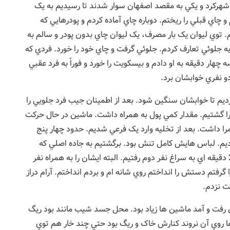
رکرد و يکي به مقصد اصفهان سوار شدند تا رسيديم به يک
چاي قبلي را ريختم. دوباره چاي آماده کردم و پودرهايي که
شتم به چاي ريختم. توي ليوان يک بار مصرف، يک ليوان چاي بدون پودر و سالم به
ا به جلوئي تعارف کردم. جلوئي گرفت و چاي خود را خورد. فردي که
هار دقيقه به او دادم و بيسکويت را خورد و فوراً به فرد عقبي
رديم تا خوابشان سنگين شود. بعد از اطمينان جيب فرد جلويي را
را گشتيم. مقدار کمي پول به همراه داشت. ماشين در حال حرکت
 مرا داشت. بعد از تخليه وارد يک فرعي شديم. حدود چهار پنج
 کرديم. لباس هايش کامل تنش بود. برگشتيم به جاده اصلي که
حدود 100 الي 150 متر به فرعي رفته بوديم. حدود 25 دقيقه اي به سراغ نفر دوم رفتيم. البته ايشان را به همراه نفر
ا گرفتم دستش را انداختم روي شانه ام و بردم انداختم. آرام دراز
ت نزدم.
ن رفت و آمد ماشين ها زياد بود. محل جسد شيب مانند بود ريگ
ا روي آن نروند کنارش خاک و ريگ بود حتي چند خار هم توي