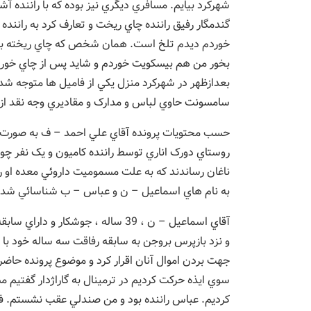
شهرکرد بيايم. مسافري ديگري نيز بوده که با راننده آ
گندمگار رفيق راننده چاي ريخت و تعارف کرد به راننده
خوردم ديدم تلخ است. همان شخص که چاي ريخته بود
بعدازظهر در شهرکرد منزل يکي از فاميل ها متوجه 
سامسونت حاوي لباس و مدارک و مقاديري وجه نقد 
روستاي دورک اناري توسط راننده کاميون و يک نفر چو
ناغان رساندند که به علت مسموميت داروئي معده او ر
به نام هاي اسماعيل – ن و عباس – ب شناسائي شدن
و نزد بازپرس بروجن به سابقه رفاقت سه ساله خود ب
جهت بردن اموال آنان اقرار کرد و موضوع پرونده حاضر
سوي ايذه حرکت کرديم در ترمينال به گاراژدار گفتيم م
کرديم. عباس راننده بود و من صندلي عقب نشستم. ف