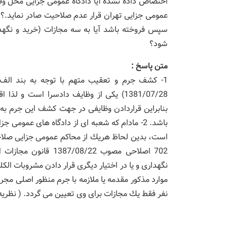
اختصاص داده نشده آیا دادگاه عمومی جزایی محل وق
سپس فروخته باشد آیا به سه مجازات (خرید و نگه
شود؟
متن پاسخ :
1381/07/28) یكی از وظایف دادسرا است و 
بنابراین قراردادن وظایفی در جهت كشف این جرم به 
باشد. 2- مادام كه شعبه ای از دادگاه های عمو
702 اصلاحی مصوب /22
نگهداری و یا در اختیار دیگری قرار دادن مشروبات ال
موارد مذكور مقدمه یا ملازمه با جرم منظور اصلی مجر
نفر فقط یك مجازات برای وی تعیین می گردد. ( نظریه مشورتی شماره 1745