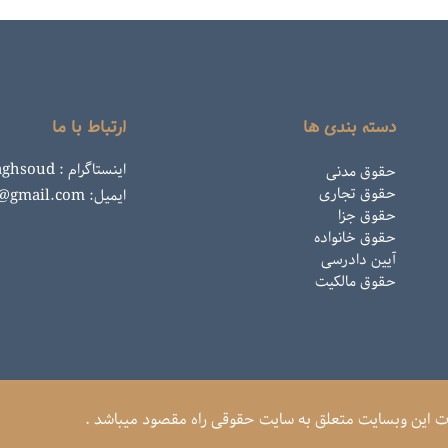
دسته بندی ها
ارتباط با ما
اینستاگرام : rahemaghsoud
حقوق مدنی
حقوق تجاری
ایمیل: rahemaghsoud@gmail.com
حقوق جزا
حقوق خانواده
آیین دادرسی
حقوق مالکیت
ات این وبسایت متعلق به سایت حقوقی راه مقصود میباشد .