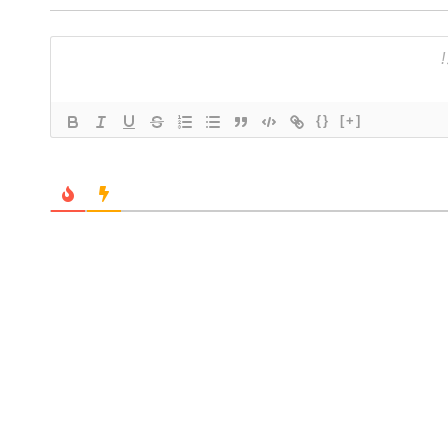
{}
[+]