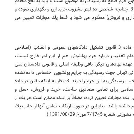
وع جرم صالح به رسیدگی به موضوع است یا باید به نفع محاكم
عمومی جزایی تهران قرار عدم صلاحیت صادر نماید.؟ 3- چنانچه شخصی ده لیتر مشروب خریداری و نگهداری نموده و
داری و فروش) محكوم می شود یا فقط یك مجازات تعیین می
1- كشف جرم و تعقیب متهم با توجه به بند الف ماده 3 قانون تشكیل دادگاههای عمومی و انقلاب (اصلاحی
لذا اقدام تعقیبی درباره جرم پولشوئی هم از این امر خارج نیست،
عهده نهادهای دیگر، نافی وظیفه اصلی و قانونی دادستان نمی
می جزائی تهران جهت رسیدگی به جرایم پولشویی اختصاص داده نشده
است، بدین لحاظ هریك از محاكم عمومی جزایی صلاحیت رسیدگی به این جرم را دارند. 3- نظر به اینكه مقنن در ماده
1387/08 قانون مجازات اسلامی برای تمامی مصادیق ساخت، خرید و فروش، حمل و
كلی یك مجازات تعیین كرده، مضافاً بر اینكه ممكن است هر یك از
م داشته باشد، بنابراین در صورت ارتكاب تمامی آنها از جانب یك
7/ مورخ 1391/08/29 )