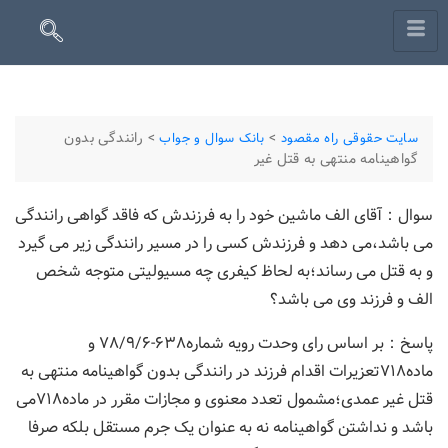
>
>
رانندگی بدون
سایت حقوقی راه مقصود
بانک سوال و جواب
گواهینامه منتهی به قتل غیر
سوال：آقای الف ماشین خود را به فرزندش که فاقد گواهی رانندگی
می باشد،می دهد و فرزندش کسی را در مسیر رانندگی زیر می گیرد
و به قتل می رساند؛به لحاظ کیفری چه مسیولیتی متوجه شخص
الف و فرزند وی می باشد؟
پاسخ：بر اساس رای وحدت رویه شماره۶۳۸-۷۸/۹/۶ و
ماده۷۱۸تعزیرات اقدام فرزند در رانندگی بدون گواهینامه منتهی به
قتل غیر عمدی؛مشمول تعدد معنوی و مجازات مقرر در ماده۷۱۸می
باشد و نداشتن گواهینامه نه به عنوان یک جرم مستقل بلکه صرفا