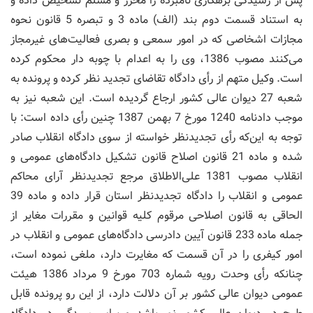
پس از رسیدگی بزهکاری نامبرده را محرز و مسلم تشخیص داده و
به استناد قسمت دوم بند (الف) ماده 3 و تبصره 5 قانون نحوه
مجازات اشخاصی که در امور سمعی و بصری فعالیت‌های غیرمجاز
می‌کنند مصوب 1386، وی را به اعدام با چوبه دار محکوم کرده
است. وکیل متهم از رأی دادگاه تقاضای تجدید نظر کرده و پرونده به
شعبه 27 دیوان عالی کشور ارجاع گردیده است. این شعبه نیز به
موجب دادنامه 1240 مورخ 7 بهمن 1387 چنین رأی داده است: با
توجه به این‌که رأی تجدیدنظر خواسته از سوی دادگاه انقلاب صادر
شده و ماده 21 قانون اصلاح قانون تشکیل دادگاه‌های عمومی و
انقلاب مصوب 1381 علی‌الاطلاق مرجع تجدیدنظر آرای محاکم
عمومی و انقلاب را دادگاه تجدیدنظر استان قرار داده و ماده 39
الحاقی به قانون اصلاحی مرقوم کلیه قوانین و مقررات مغایر از
جمله ماده 233 قانون آیین دادرسی دادگاه‌های عمومی و انقلاب در
امور کیفری را در آن قسمت که مغایرت دارد، ملغی نموده است،
چنانکه رأی وحدت رویه شماره 703 مورخ 9 مرداد 1386 هیئت
عمومی دیوان عالی کشور بر آن دلالت دارد، از این رو پرونده قابل