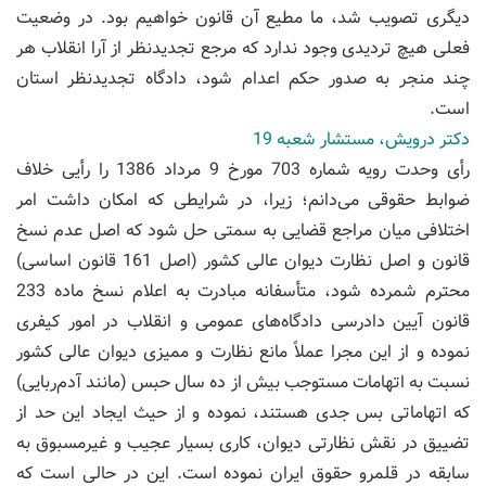
دیگری تصویب شد، ما مطیع آن قانون خواهیم بود. در وضعیت
فعلی هیچ تردیدی وجود ندارد که مرجع تجدیدنظر از آرا انقلاب هر
چند منجر به صدور حکم اعدام شود، دادگاه تجدیدنظر استان
است.
دکتر درویش، مستشار شعبه 19
رأی وحدت رویه شماره 703 مورخ 9 مرداد 1386 را رأیی خلاف
ضوابط حقوقی می‌دانم؛ زیرا، در شرایطی که امکان داشت امر
اختلافی میان مراجع قضایی به سمتی حل شود که اصل عدم نسخ
قانون و اصل نظارت دیوان عالی کشور (اصل 161 قانون اساسی)
محترم شمرده شود، متأسفانه مبادرت به اعلام نسخ ماده 233
قانون آیین دادرسی دادگاه‌های عمومی و انقلاب در امور کیفری
نموده و از این مجرا عملاً مانع نظارت و ممیزی دیوان عالی کشور
نسبت به اتهامات مستوجب بیش از ده سال حبس (مانند آدم‌ربایی)
که اتهاماتی بس جدی هستند، نموده و از حیث ایجاد این حد از
تضییق در نقش نظارتی دیوان، کاری بسیار عجیب و غیرمسبوق به
سابقه در قلمرو حقوق ایران نموده است. این در حالی است که