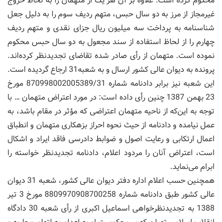
محکوم کرده است. علاوه بر آن هر یک از متهمان را به لحاظ خروج
غیرمجاز از مرز به دو سال حبس، متهم ردیف سوم را به دلیل جعل
شناسنامه به پرداخت سه میلیون ریال جزای نقدی و متهم ردیف
چهارم را از لحاظ استفاده از سند مجعول به دو سال حبس محکوم
نموده است. متهمان از رأی صادر شده تقاضای تجدیدنظر کرده‌اند.
پرونده به دیوان عالی کشور ارسال و به شعبه31 ارجاع گردیده است.
این شعبه نیز برابر دادنامه شماره 870998002005389/31 مورخ
23 بهمن 1387 چنین رأی داده است: در مورد اعتراض متهمان … با
توجه به این‌که از ناحیه متهمان اعتراضی که مؤثر در مقام باشد، به
عمل نیامده و دادنامه از حیث نحوه احراز بزهکاری متهمان و انطباق
اعمال ارتکابی و رعایت اصول و ضوابط دادرسی فاقد ایراد و اشکال
است، اعتراض آنان را مردود اعلام، دادنامه تجدیدنظر خواسته را
ابرام می‌نماید.
همچنین حسب اعلام اداره دفتر دیوان عالی کشور، شعبه 31 دیوان
عالی کشور طبق دادنامه شماره 8809970908700258 مورخ 3 تیر
1388 به تجدیدنظرخواهی اسماعیل اکبری از رأی شعبه 30 دادگاه