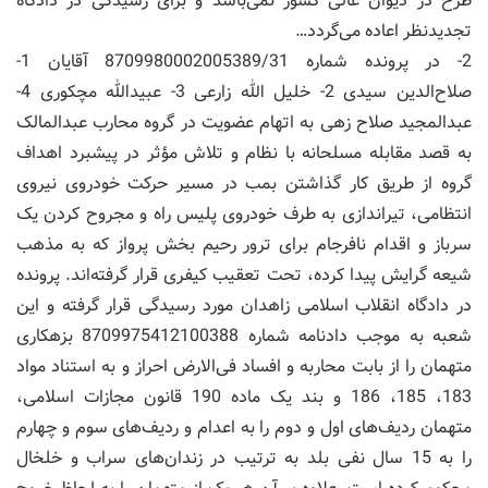
طرح در دیوان عالی کشور نمی‌باشد و برای رسیدگی در دادگاه
تجدیدنظر اعاده می‌گردد…
2- در پرونده شماره 8709980002005389/31 آقایان 1-
صلاح‌الدین سیدی 2- خلیل الله زارعی 3- عبیدالله مچکوری 4-
عبدالمجید صلاح زهی به اتهام عضویت در گروه محارب عبدالمالک
به قصد مقابله مسلحانه با نظام و تلاش مؤثر در پیشبرد اهداف
گروه از طریق کار گذاشتن بمب در مسیر حرکت خودروی نیروی
انتظامی، تیراندازی به طرف خودروی پلیس راه و مجروح کردن یک
سرباز و اقدام نافرجام برای ترور رحیم بخش پرواز که به مذهب
شیعه گرایش پیدا کرده، تحت تعقیب کیفری قرار گرفته‌اند. پرونده
در دادگاه انقلاب اسلامی زاهدان مورد رسیدگی قرار گرفته و این
شعبه به موجب دادنامه شماره 8709975412100388 بزهکاری
متهمان را از بابت محاربه و افساد فی‌الارض احراز و به استناد مواد
183، 185، 186 و بند یک ماده 190 قانون مجازات اسلامی،
متهمان ردیف‌های اول و دوم را به اعدام و ردیف‌های سوم و چهارم
را به 15 سال نفی بلد به ترتیب در زندان‌های سراب و خلخال