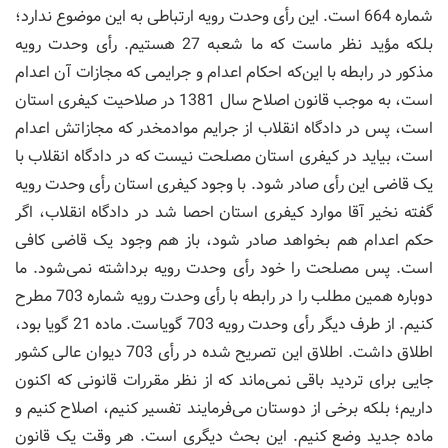
شماره 664 است. این رأی وحدت رویه ارتباطی به این موضوع ندارد؛
بلکه مؤید نظر ماست که ما شعبه 27 هستیم. رأی وحدت رویه
مذکور در رابطه با این‌که احکام اعدام و جرایمی که مجازات آن اعدام
است، به موجب قانون اصلاح سال 1381 در صلاحیت کیفری استان
است، پس در دادگاه انقلاب از جرایم موادمخدر که مجازاتش اعدام
است، بیاید در کیفری استان مصلحت نیست که در دادگاه انقلاب با
یک قاضی این رأی صادر شود. با وجود کیفری استان رأی وحدت رویه
گفته نخیر آقا موارد کیفری استان احصا شد در دادگاه انقلاب، اگر
حکم اعدام هم بخواهد صادر شود، باز هم وجود یک قاضی کافی
است. پس مصلحت را خود رأی وحدت رویه برداشته نمی‌شود. ما
دوباره همین مطلب را در رابطه با رأی وحدت رویه شماره 703 مطرح
کنیم. از طرف دیگر رأی وحدت رویه 703 گویاست. ماده 21 گویا بود،
اطلاق داشت. اطلاق این تصریح شده در رأی 703 دیوان عالی کشور
جایی برای تردید باقی نمی‌ماند که از نظر مقررات قانونی که اکنون
داریم؛ بلکه برخی از دوستان می‌فرمایند تفسیر کنیم، اصلاح کنیم و
ماده جدید وضع کنیم. این بحث دیگری است. هر وقت یک قانون