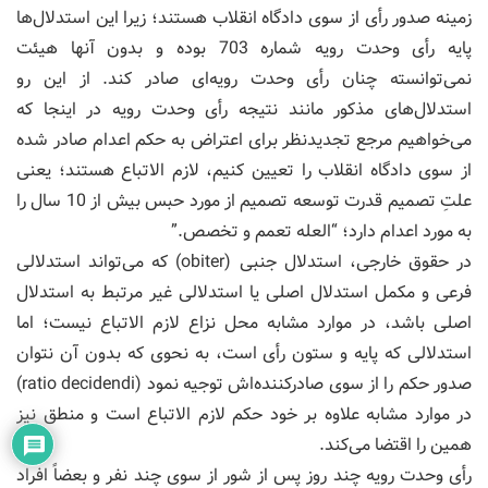
زمینه صدور رأی از سوی دادگاه انقلاب هستند؛ زیرا این استدلال‌ها
پایه رأی وحدت رویه شماره 703 بوده و بدون آنها هیئت
نمی‌توانسته چنان رأی وحدت رویه‌ای صادر کند. از این رو
استدلال‌های مذکور مانند نتیجه رأی وحدت رویه در اینجا که
می‌خواهیم مرجع تجدیدنظر برای اعتراض به حکم اعدام صادر شده
از سوی دادگاه انقلاب را تعیین کنیم، لازم الاتباع هستند؛ یعنی
علتِ تصمیم قدرت توسعه تصمیم از مورد حبس بیش از 10 سال را
به مورد اعدام دارد؛ “العله تعمم و تخصص.”
در حقوق خارجی، استدلال جنبی (obiter) که می‌تواند استدلالی
فرعی و مکمل استدلال اصلی یا استدلالی غیر مرتبط به استدلال
اصلی باشد، در موارد مشابه محل نزاع لازم الاتباع نیست؛ اما
استدلالی که پایه و ستون رأی است، به نحوی که بدون آن نتوان
صدور حکم را از سوی صادرکننده‌اش توجیه نمود (ratio decidendi)
در موارد مشابه علاوه بر خود حکم لازم الاتباع است و منطق نیز
همین را اقتضا می‌کند.
رأی وحدت رویه چند روز پس از شور از سوی چند نفر و بعضاً افراد