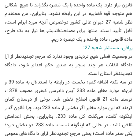
قانون نیاز دارد. یک ماده واحده یا یک تبصره بگذراند تا هیچ اشکالی
هم متوجه قوه قضاییه در این رابطه نشود. بنابراین، من معتقدم
نظر شعبه 27 دیوان عالی کشور درخصوص آنچه مورد ابرام است،
قابل تأیید است. منتها برای مصلحت‌اندیشی‌ها نیاز به یک طرح،
ماده قانونی، ماده واحده و یک تبصره داریم.
رزاقی، مستشار شعبه 27:
در وضعیت فعلی هیچ تردیدی وجود ندارد که مرجع تجدیدنظر از آرا
دادگاه انقلاب هر چند منجر به صدور حکم اعدام شود، دادگاه
تجدیدنظر استان است.
در سه نکته اضافه کنم؛ نخست در رابطه با استدلال به ماده 39 و
این‌که موارد مغایر ماده 233 آیین دادرسی کیفری مصوب 1378،
توسط ماده 21 قانون اصلاح نقض شد. برخی از دوستان گمان
کردند که این موارد مغایر اگر بخشی از ماده 233 بود، چرا قانون گذار
اینگونه گفت، می‌گفت کل ماده 233. بنابراین، بخش اعدامش
نقض نشد، در حالی که اینگونه نیست. ماده 233 دو بخش دارد؛
یکی صدر ماده است؛ یعنی مرجع تجدیدنظر آرای دادگاه‌های عمومی