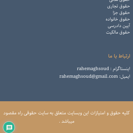
حقوق تجاری
حقوق جزا
حقوق خانواده
آیین دادرسی
حقوق مالکیت
ارتباط با ما
اینستاگرام : rahemaghsoud
ایمیل: rahemaghsoud@gmail.com
کلیه حقوق و امتیازات این وبسایت متعلق به سایت حقوقی راه مقصود
میباشد .