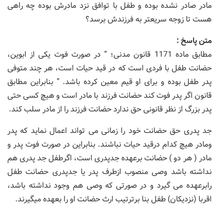
مادر صادر نشده بوده و طفل با توافق نزد مادرش بوده چه راهی
هست تا زوجه سریعتر به فرزندش برسد؟
متن پاسخ :
مطابق ماده 1171 قانون مدنی؛ ” در صورت فوت یکی از ابوین،
حضانت طفل با فردی است که در قید حیات است، هر چند متوفی
پدر طفل بوده و برای او قیم معین کرده باشد. ” بنابراین مطابق
قانون اگر پدر فوت کند حضانت فرزند با مادر است و هیچ کسی حتی
پدر بزرگ از نظر قانونی حق ندارد حضانت فرزند را از مادر سلب کند.
جد پدری حق حضانت خود را زمانی می تواند اعمال نماید كه پدر
ومادر هیچ كدام درقید حیات نباشند. بنابراین در صورت فوت پدر و
مادر ( هر دو ) حضانت برعهده جدپدری است، اگرطفل جد پدری هم
نداشته باشد وصی منصوب ازطرف پدر یا جدپدری حضانت طفل
رابرعهده می گیرد و در صورتی كه وصی هم وجود نداشته باشد،
اقربا (نزدیكان) طفل بنا برترتیب ارث حضانت او را بعهده میگیرند.