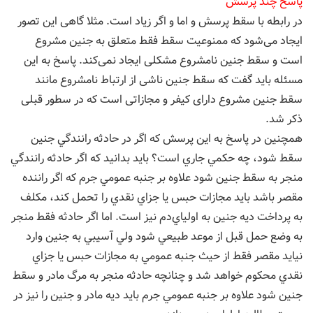
پاسخ چند پرسش
در رابطه با سقط پرسش و اما و اگر زیاد است. مثلا گاهی این تصور
ایجاد می‌شود که ممنوعیت سقط فقط متعلق به جنین مشروع
است و سقط جنین نامشروع مشکلی ایجاد نمی‌کند. پاسخ به این
مسئله باید گفت که سقط جنین ناشی از ارتباط نامشروع مانند
سقط جنین مشروع دارای کیفر و مجازاتی است که در سطور قبلی
ذکر شد.
همچنین در پاسخ به این پرسش که اگر در حادثه رانندگي جنين
سقط شود، چه حكمي جاري است؟ باید بدانید که اگر حادثه رانندگي
منجر به سقط جنين شود علاوه بر جنبه عمومي جرم كه اگر راننده
مقصر باشد باید مجازات حبس يا جزاي نقدي را تحمل كند، مكلف
به پرداخت ديه جنين به اولياي‌دم نیز است. اما اگر حادثه فقط منجر
به وضع حمل قبل از موعد طبيعي شود ولي آسيبي به جنين وارد
نيايد مقصر فقط از حيث جنبه عمومي به مجازات حبس يا جزاي
نقدي محكوم خواهد شد و چنانچه حادثه منجر به مرگ مادر و سقط
جنين شود علاوه بر جنبه عمومي جرم بايد ديه مادر و جنين را نيز در