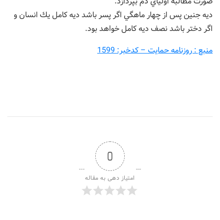
صورت مطالبه اولياي دم بپردازد.
ديه جنين پس از چهار ماهگي اگر پسر باشد ديه كامل يك انسان و
اگر دختر باشد نصف ديه كامل خواهد بود.
منبع : روزنامه حمایت – کدخبر: 1599
0
امتیاز دهی به مقاله