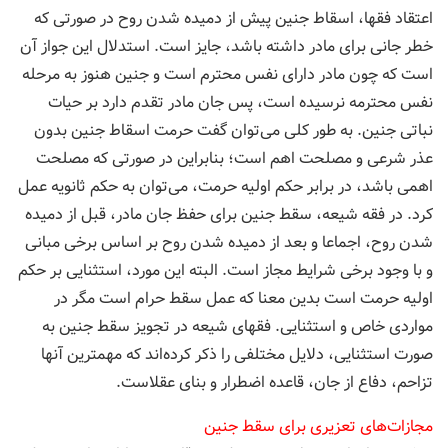
اعتقاد فقها، اسقاط جنين پيش از دميده شدن روح در صورتى كه
خطر جانى براى مادر داشته باشد، جايز است. استدلال این جواز آن
است که چون مادر داراى نفس محترم است و جنين هنوز به مرحله
نفس محترمه نرسيده است، پس جان مادر تقدم دارد بر حيات
نباتى جنين. به طور كلى مى‌توان گفت حرمت اسقاط جنين بدون
عذر شرعى و مصلحت اهم است؛ بنابراين در صورتى كه مصلحت
اهمى باشد، در برابر حكم اوليه حرمت، مى‌توان به حكم ثانويه عمل
كرد. در فقه شيعه، سقط جنين براى حفظ جان مادر، قبل از دميده
شدن روح، اجماعا و بعد از دميده شدن روح بر اساس برخى مبانى
و با وجود برخى شرايط مجاز است. البته اين مورد، استثنايى بر حكم
اوليه حرمت است بدين معنا كه عمل سقط حرام است مگر در
مواردى خاص و استثنايى. فقهاى شيعه در تجويز سقط جنين به
صورت استثنايى، دلايل مختلفى را ذكر كرد‌ه‌اند كه مهمترين آنها
تزاحم، دفاع از جان، قاعده اضطرار و بناى عقلاست.
مجازات‌های تعزیری برای سقط جنین