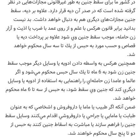
در کشور ما برای سقط جنین به طور غیرقانونی مجازات‌هایی در نظر
گرفته شده است که در صدر آن دیه قرار دارد. علاوه بر دیه، سقط
جنین مجازات‌های دیگری هم به دنبال خواهد داشت. بد نیست
بدانید برابر قانون هركس با علم و از روی عمد با ضرب يا اذيت و آزار
زن حامله، موجب سقط جنين وي شود علاوه بر پرداخت ديه يا
قصاص و حسب مورد به حبس از يك تا سه سال محكوم خواهد
شد.
همچنین هركس به واسطه دادن ادويه يا وسايل ديگر موجب سقط
جنين زن شود به 6 ماه تا يك سال حبس محكوم مي‌شود و اگر
عالما و عامدا زن حامله‌اي را راهنمایی به استفاده از ادويه يا وسايل
ديگري کند كه جنين وي سقط شود، به حبس از سه تا 6 ماه محكوم
خواهد شد.
ضمن آنکه اگر طبيب يا ماما يا داروفروش و اشخاصي كه به عنوان
طبابت يا مامايي يا جراحي يا داروفروشي اقدام مي‌كنند وسايل سقط
جنين را فراهم سازند يا مباشرت به اسقاط جنين کنند به حبس از
دو تا پنج سال محكوم خواهند شد.