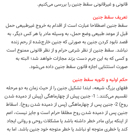
قانونی و غیرقانونی سقط جنین را بررسی می‌کنیم.
تعریف سقط جنین
سقط جنین اصطلاحا عبارت است از اقدام به خروج غیرطبیعی حمل
قبل از موعد طبیعی وضع حمل، به وسیله مادر یا هر کس دیگر، به
قصد نابود کردن جنین به صورتی که جنین خارج‌شده از رحم زنده
نباشد. سقط جنین از نظر شرعی حرام و از نظر قانونی ممنوع است
و کسی که به این جرم دست بزند مجازات خواهد شد؛ البته به
صورت استثنایی اجازه قانون سقط جنین داده می‌شود.
حکم اولیه و ثانویه سقط جنین
فقهاى بزرگ شيعه، ابتدا تشكيل جنين را از حيث زمان به دو مرحله
تقسيم مى‌كنند.: 1- جنين پيش از چهارماهگى (پيش از دميده شدن
روح) 2- جنين پس از چهارماهگى (پس از دميده شدن روح). اسقاط
جنين پس از دميده شدن روح مطلقا حرام است و جايز نيست، اعم
از اينكه براى مادر خطر داشته باشد يا مشكلات روحى و روانى ايجاد
كند يا خطرى متوجه او نباشد يا خطر متوجه خود جنين باشد. اما به