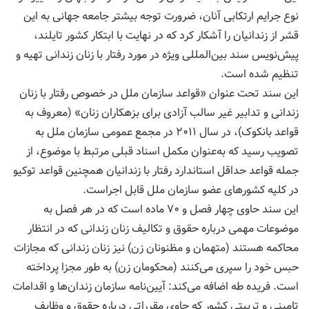
نوع جرايم ارتکابی آنان، ضرورت توجه بیشتر جامعه جهانی به این
قشر از زندانیان را آشکار کرد که در نهایت با ابتکار کشور تایلند،
پیش‌نویس سند بین‌المللی ویژه در مورد رفتار با زنان زندانی تهیه و
تنظیم شده است.
این سند تحت عنوان «قواعد سازمان ملل در خصوص رفتار با زنان
زندانی و تدابیر غیر سالب آزادی برای بزهکاران زنان» (معروف به
قواعد بانکوک)، در سال ۲۰۱۱ در مجمع عمومی سازمان ملل به
تصویب رسید که به‌عنوان مکمل اسناد قبلی مرتبط با موضوع، از
جمله قواعد حداقل استاندارد رفتار با زندانیان همچنین قواعد توکیو
در کلیه کشورهای عضو سازمان ملل قابل اجراست.
این سند حاوی چهار فصل و ۷۰ ماده است که در هر فصل به
موضوعات مهمی درباره حقوق و تکالیف زنان زندانی که در انتظار
محاکمه هستند (متهمان و مظنونان زن) نیز زنان زندانی که مجازات
حبس خود را سپری می‌کنند (محکومان زن) به طور مجزا پرداخته
است. فريده طه اضافه می‌کند: آيین‌نامه سازمان زندان‌ها و اقدامات
تامینی و تربیتی کشور که حاوی مقرراتی درباره حقوق و وظایف