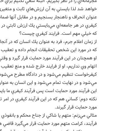
مجرمانه‌اي را در نظر بگيريم. البته سعي نكنيم براي ح
خواهد شد لذا بايستي به آن ارزش‌هاي ثابت و متغيري 
عنوان انحراف و ناهنجار بسنجيم و در مقابل آنها ضمان
كيفري در هر جامعه‌اي مي‌بايستي يك ارزش ثابتي در 
كه خيلي مهم است. فرايند كيفري چيست؟
از زمان اعلام جرم، فرد به عنوان يك انسان كه در آنجا 
كه در مورد اين شخص تحقيقات انجام داده و تعقيب مي‌
او همچنان در اين فرآيند مورد حمايت قرار گيرد و وقت
اتهام وي نداريم، او از فرايند خارج شده و منع تعقيب
كيفرخواست تنظيم مي‌شود و در دادگاه مطرح مي‌شود.
مي‌شود و در نهايت تمام مي‌شود و اين انسان به عنوان 
اين فرآيند مورد حمايت است پس فرآيند كيفري ما باي
نكته دوم: كساني هم كه در اين فرآيند كيفري در امر
مورد حمايت قرار گيرند.
مثالي مي‌زنم: متهم يا شاكي از جناح محكم و بانفوذي 
فرآيند، كرامت متهم مورد حمايت قرار مي‌گيرد قاضي ه