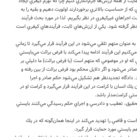
مايت از همه ارزش‌ها جرم‌انگاري كنيم چرا كه تورم كيفري ايجاد
كه از حساسيت بالاتري برخوردارند اولويت دهيم و بقيه را به
ت اجراهاي غيركيفري در نظر بگيريم. لذا در مورد بحث فرآيند
نظر گرفته شود. يكي از ارزش‌هاي ثابت، فرآيندهاي كيفري است
به عنوان متهم تلقي مي‌شود در اين فرآيند قرار مي‌گيرد تا زماني
كنيم اين فرآيند ادامه پيدا مي‌كند با فرض برائت مي‌بايستي
ي كه او در موضوعي كه متهم است (با فرض برائت) ما دليلي بر
 صادر مي‌شود و اگر دلايل محكم بود فرض برائت از بين رفته و
 دادگاه تجديدنظر هم تشكيل مي‌شود حكم صادر و اجرا
يك انسان با كرامت در اين فرآيند قرار مي‌گيرد و كرامت او در
ستي كرامت‌مدار باشد.
 تحقيق، تعقيب و دادرسي و اجراي حكم رسيدگي مي‌كنند بايستي
است و قاضي را تهديد مي‌كند در اينجا همان‌گونه كه در يك
م بايستي مورد حمايت قرار گيرد.