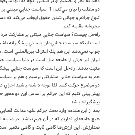
دهد كه نظر و تصميم او بر اساس آنچه كه آنها مي‌خو
دو مطلب را بيان مي‌كنم: 1- سياس
تنوع جرائم و جهاني شدن حقوق ايجاب مي‌كند كه دستگ
مجرمانه مقابله كنم.
است اينكه سياست جنايي‌مان بايستي پيشگيرانه باشد و
جواب نمي‌دهد اين هم يك اعتراف بين‌المللي است. ما 
ايران نيز جزئي از جامعه ملل است در دنيا سياست جناي
مثبت بدهد. راه‌حل اين است كه سياست جنايي پيشگيران
هم به سياست جنايي مشاركتي برسيم و هم بر سياست ج
دو موضوع حركت كنند لذا توجه داشته باشيد اجراي عد
پيشگيرانه باشد.
بعد از اين مقدمه وارد بحث جرائم عليه عدالت قضايي
هيچ جامعه‌اي نداريم كه در آن جرم نباشد. در مدينه 
ضدارزش. اين ارزش‌ها گاهي ثابت و گاهي متغير است.