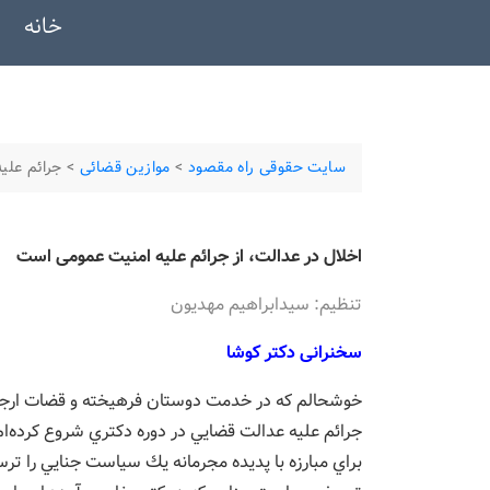
خانه
سایت حقوقی راه مقصود
>
موازین قضائی
>
جرائم علي
اخلال در عدالت، از جرائم علیه امنیت عمومی است
تنظیم: سيدابراهيم مهديون
سخنرانی دكتر كوشا
خوشحالم كه در خدمت دوستان فرهيخته و قضات ارجمن
جرائم عليه عدالت قضايي در دوره دكتري شروع كرده‌ا
براي مبارزه با پديده مجرمانه يك سياست جنايي را ترس