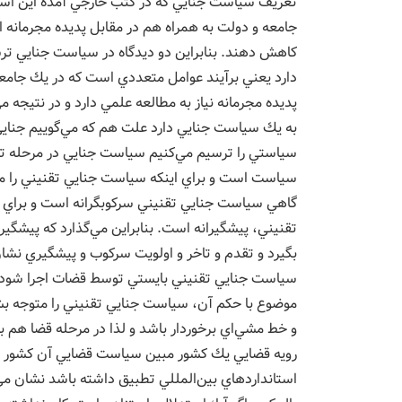
تعريف سياست جنايي كه در كتب خارجي آمده اين اس
جامعه و دولت به همراه هم در مقابل پديده مجرمانه اتخا
كاهش دهند. بنابراين دو ديدگاه در سياست جنايي تر
دارد يعني برآيند عوامل متعددي است كه در يك جامعه
پديده مجرمانه نياز به مطالعه علمي دارد و در نتيجه مي
به يك سياست جنايي دارد علت هم كه مي‌گوييم جنايي 
سياستي را ترسيم مي‌كنيم سياست جنايي در مرحله ت
سياست است و براي اينكه سياست جنايي تقنيني را م
گاهي سياست جنايي تقنيني سركوبگرانه است و براي 
تقنيني، پيشگيرانه است. بنابراين مي‌گذارد كه پيشگي
بگيرد و تقدم و تاخر و اولويت سركوب و پيشگيري ن
سياست جنايي تقنيني بايستي توسط قضات اجرا شود پ
موضوع با حكم آن، سياست جنايي تقنيني را متوجه بش
و خط مشي‌اي برخوردار باشد و لذا در مرحله قضا هم
رويه قضايي يك كشور مبين سياست قضايي آن كشور است.
استانداردهاي بين‌المللي تطبيق داشته باشد نشان مي