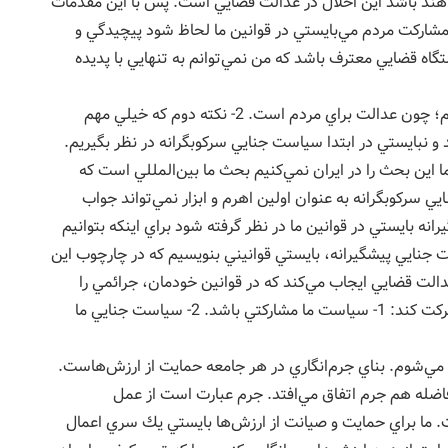
اهند باشد اين اخلال در عدالت قضايي است. پس با اين مقدمات
ت جنايي مبتني بر مشاركت مردم مي‌بايستي در قوانين ما لحاظ شود پيچيدگي و
اه قضايي معترف باشد كه من نمي‌توانم به تنهايي با پديده
راه‌حل چيست؟ سياست جنايي مبتني بر مشاركت مردم؛ چون عدالت براي مردم است. 2- نكته دوم كه خيلي مهم
 نبايستي در ابتدا سياست جنايي سركوبگرانه در نظر بگيريم.
اين بحث را در ايران نمي‌كنيم بحث ما بين‌المللي است كه
ي سركوبگرانه به عنوان اولين اهرم و ابزار نمي‌تواند جواب
ه بايستي در قوانين ما در نظر گرفته شود براي اينكه بتوانيم
نايي پيشگيرانه، بايستي قوانيني بنويسيم كه در چارچوب اين
الت قضايي ايجاب مي‌كند كه در قوانين خودمان، جرائمي را
پيش‌بيني كنيم كه اين جرائم بر اساس اين دو محور حركت كند: 1- سياست ما مشاركتي باشد. 2- سياست جنايي ما
 مي‌شوم. بناي جرم‌انگاري در هر جامعه حمايت از ارزش‌هاست.
فاضله هم جرم اتفاق مي‌افتد. جرم عبارت است از عمل
 ما براي حمايت و صيانت از ارزش‌ها بايستي يك سري اعمال