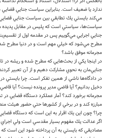
بالعكس اگر آرا؛ استدلال، استناد و استحكام نداشته 
ندارد يا ضعيف است. بنابراين سياست جنايي قضايي 
مي‌كند بايستي يك تطابقي بين سياست جنايي قضايي ب
سياست‌ها، سياستي است كه پليس در مقابل پديده مجر
جنايي اجرايي مي‌گوييم پس در مقدمه اول از تقسيم‌ب
مطرح مي‌شود كه خيلي مهم است و در دنيا مطرح شده اس
مجرمانه موفق باشد؟
در اينجا يكي از بحث‌هايي كه مطرح شده و ريشه در تا
جنايي‌مان به نحوي مشاركت دهيم و از آن تعبير كرد
در دادگاه‌ها ناشي از همين تفكر است. چرا بايستي در
دخيل بدانيم؟ آيا قاضي مدير پرونده نيست؟ آيا قاضي م
مجرمانه برخورد كند؟ آمار عملكرد دستگاه قضايي در تم
مبارزه كند و در برخي از كشورها حتي حضور هيئت منصف
چرا؟ چون اين يك اقرار به اين است كه دستگاه قضايي ب
اگر عدالت يك مفهوم بسيار مقدسي است ولي اجراي آن 
مصاديقي كه بايستي به آن پرداخته شود اين است كه از 