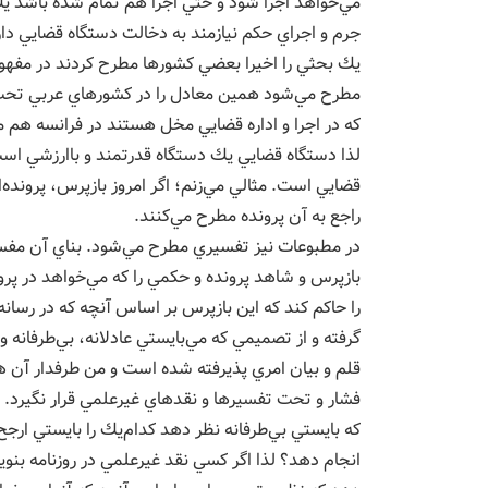
مي‌خواهد اجرا شود و حتي اجرا هم تمام شده باشد يك ف
جرم و اجراي حكم نيازمند به دخالت دستگاه قضايي دارد
يك بحثي را اخيرا بعضي كشورها مطرح كردند در مفهوم 
مطرح مي‌شود همين معادل را در كشورهاي عربي تحت ع
كه در اجرا و اداره قضايي مخل هستند در فرانسه هم 
لذا دستگاه قضايي يك دستگاه قدرتمند و باارزشي است 
قضايي است. مثالي مي‌زنم؛ اگر امروز بازپرس، پروند
راجع به آن پرونده مطرح مي‌كنند.
در مطبوعات نيز تفسيري مطرح مي‌شود. بناي آن مفسر
بازپرس و شاهد پرونده و حكمي را كه مي‌خواهد در پر
را حاكم كند كه اين بازپرس بر اساس آنچه كه در رسانه
گرفته و از تصميمي كه مي‌بايستي عادلانه، بي‌طرفانه 
قلم و بيان امري پذيرفته شده است و من طرفدار آن
فشار و تحت تفسيرها و نقدهاي غيرعلمي قرار نگيرد. د
كه بايستي بي‌طرفانه نظر دهد كدام‌يك را بايستي ار
انجام دهد؟ لذا اگر كسي نقد غيرعلمي در روزنامه بنو