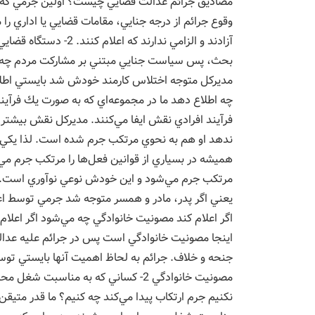
مصاديق جرائم عدالت قضايي چيست؟ اولين جرمي كه ب
آزادند و الزامي ندارند
مديركل متوجه اختلاس كارمند خودش شد بايستي اطلا
چه اطلاع دهد ما در مجموعه‌اي كه به صورت يك فرآيند 
فرآيند افرادي نقش ايفا مي‌كنند. مديركل نقش بيشتري
ندهد او هم به نحوي مرتكب جرم شده است. لذا يكي ا
هميشه در بسياري از قوانين فعل‌ها را مرتكب جرم مي
مرتكب جرم مي‌شود و اين خودش نوعي نوآوري است. البت
يعني اگر پدر، مادر و همسر متوجه شد جرمي توسط اع
اگر اعلام كند مصونيت خانوادگي چه مي‌شود اگر اعلا
اينجا مصونيت خانوادگي است پس در جرائم عليه عدالت
مصونيت خانوادگي 2- كساني كه به مناسب