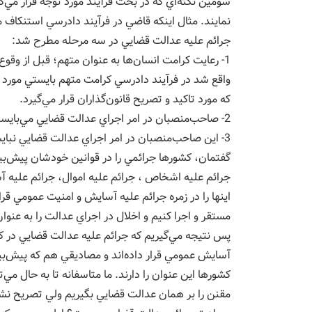
سومين نكته‌اي كه در بحث فرآيند مورد توجه قرار مي‌گ
نمايند. مثال اينكه قاضي در فرآيند دادرسي استنكاف مي
جرائم عليه عدالت قضايي در سه مرحله مطرح شد:
1- رعايت كرامت انسان‌ها به عنوان متهم؛ قبل از وقو
واقع شد در فرآيند دادرسي كرامت متهم بايستي مورد ل
كه مورد تاكيد و تصريح قانون‌گذاران قرار مي‌گيرد.
2- صاحب‌منصبان در امر اجراي عدالت قضايي مي‌بايستي مورد حمايت قرار گيرند.
3- اين صاحب‌منصبان در امر اجراي عدالت قضايي نباي
گفتمان، كشورها جرائمي را در قوانين خودشان پيش‌بين
جرائم عليه اشخاص ، جرائم عليه اموال، جرائم عليه 
اينها را در زمره جرائم عليه آسايش و امنيت عمومي قرا
مستقر و اجرا كنيم و اخلال در اجراي عدالت را به عنوان
پس نتيجه مي‌گيريم كه جرائم عليه عدالت قضايي در ك
آسايش عمومي قرار داده‌اند و مصاديقي هم كه پيش‌
كشورها اين عنوان را دارند. ما متاسفانه تا به حال مي‌
مقنن را بر همان عدالت قضايي بگيريم ولي تصريح نشد