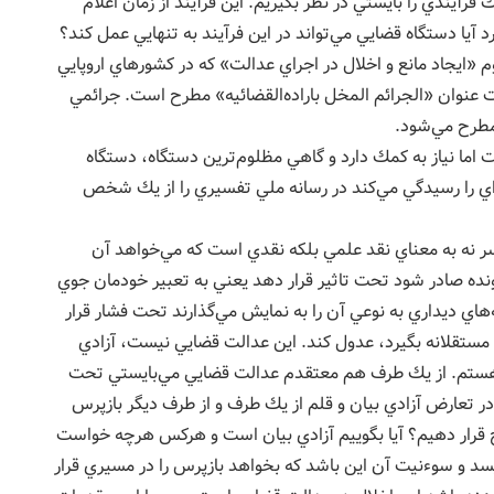
رآيندي را بايستي در نظر بگيريم. اين فرآيند از زمان اعلام
 آيا دستگاه قضايي مي‌تواند در اين فرآيند به تنهايي عمل كند؟
«ايجاد مانع و اخلال در اجراي عدالت» كه در كشورهاي اروپايي
نوان «الجرائم المخل باراده‌القضائيه» مطرح است. جرائمي
مطرح مي‌شود.
اما نياز به كمك دارد و گاهي مظلوم‌ترين دستگاه، دستگاه
ه‌اي را رسيدگي مي‌كند در رسانه ملي تفسيري را از يك شخص
 نه به معناي نقد علمي بلكه نقدي است كه مي‌خواهد آن
ونده صادر شود تحت تاثير قرار دهد يعني به تعبير خودمان جوي
‌هاي ديداري به نوعي آن را به نمايش مي‌گذارند تحت فشار قرار
و مستقلانه بگيرد، عدول كند. اين عدالت قضايي نيست، آزادي
 هستم. از يك طرف هم معتقدم عدالت قضايي مي‌بايستي تحت
ر تعارض آزادي بيان و قلم از يك طرف و از طرف ديگر بازپرس
جح قرار دهيم؟ آيا بگوييم آزادي بيان است و هركس هرچه خواست
يسد و سوءنيت آن اين باشد كه بخواهد بازپرس را در مسيري قرار