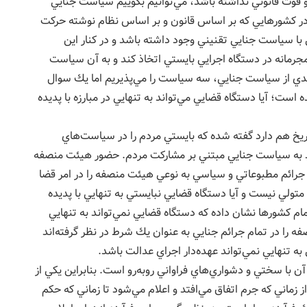
و قوت قانوني نداشته باشد، مي‌توانيم بگوييم سياست جنايي
در كشورهايي كه بر اساس قانون و بر اساس نظام نوشته حركت
ا سياست جنايي تقنيني وجود داشته باشد و در كنار اين
مانه در دستگاه اجرايي بايستي اتخاذ كند و به آن سياست
ندي از سياست جنايي، سه سياست را مي‌پذيريم اما يك سوال
ت؛ آيا دستگاه قضايي مي‌تواند به تنهايي در مبارزه با پديده
ريخ هم دارد گفته شده كه بايستي مردم را در سياست‌هاي
ند به سياست جنايي مبتني بر مشاركت مردم. حضور هيئت منصفه
 جرائم مطبوعاتي و سياسي به نوعي هيئت منصفه را در امر قضا
تولي نيست و آيا دستگاه قضايي نبايستي به تنهايي با پديده
ام كشورها نشان داده كه دستگاه قضايي نمي‌تواند به تنهايي
ه را در تمام جرائم جنايي به عنوان يك شرط در نظر گرفته‌اند
ه تنهايي نمي‌تواند عهده‌دار اجراي عدالت باشد.
با سختي و دشواري‌هاي فراواني روبه‌رو است. بنابراين يكي از
زماني كه جرم اتفاق مي‌افتد و اعلام مي‌شود تا زماني كه حكم