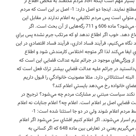
سيار مهم است اينكه آحاد مردم مكلفند به محض اطلاع از
وقوع جرائم از درجه جنايي، مقامات قضايي يا اداري را مطلع نمايند. اينجا دو اصل دارد: 1- اصل بر اين است كه مردم
 كه اعلام كنند. 2- دستگاه قضايي متولي است پس مردم تكليفي به اعلام ندارند در مقابل اين
بحث، پس سياست جنايي مبتني بر مشاركت مردم چه مي‌شود؟ ماده 606 و 711 رگه‌هایی از آن بحث است. اگر
ع دهد. خوب اگر اطلاع ندهد او كه مرتكب جرم نشده پس براي
نگاه مي‌كنيم، فرآيند فساد اداري، فرآيند فساد اقتصادي در اين
 ايفا مي‌كند لذا اگر متوجه اختلاس كارمندش شود و اطلاع
ز ويژگي‌هاي موجود در جرائم عليه عدالت قضايي اين است كه
‌دانستيد در جرائم عليه عدالت قضايي بيشتر ترك فعل است كه
ه استثنائاتي دارد. مثلا مصونيت خانوادگي را قبول داريم
ضاي خانواده رخ مي‌دهد بايستي اعلام كند؟
م نكند سياست مبتني بر مشاركت مردم چه مي‌شود؟ ترجيح در
 قضايي اصل بر اعلام است. اعلام چه؟ اعلام جنايات نه اعلام
جنحه و خلاف. جرائم به لحاظ اهميت آنها بايستي توسط مردم اعلام شوند ولي در دو جا استثنا شده است: 1-
ت شغل محرم اسرار مي‌شوند. اگر اعلام كنيم افشاي سرّ مي‌شود اگر اعلام
نكنيم جرم ارتكاب پيدا مي‌كند چه كنيم؟ ما قدر متیقن مي‌گيريم يعني در تعارض بين ماده 648 كه اگر كساني به