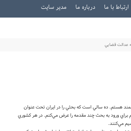
ارتباط با ما
درباره ما
مدیر سایت
ه عدالت قضايي
د هستم. ده سالي است كه بحثي را در ايران تحت عنوان
م براي ورود به بحث چند مقدمه را عرض مي‌كنم. در هر كشوري
يم مي‌كنند.