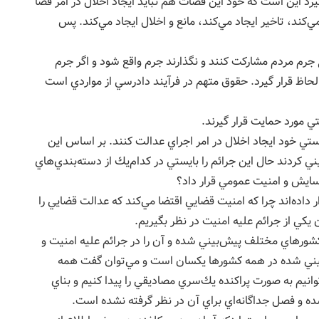
يرد اين است كه خود اين قضات هم نبايد ايجاد اخلال در امر قضا
‌كند، تاخير ايجاد مي‌كند، مانع و اخلال ايجاد مي‌كند. پس
ع جرم مردم مشاركت كنند و نگذارند جرم واقع شود و اگر جرم
حاظ قرار گيرد. حقوق متهم در فرآيند دادرسي از مواردي است
ستي خود ايجاد اخلال در امر اجراي عدالت كنند. بر اساس اين
ي كردند حال اين جرائم را بايستي در كدام‌يك از دسته‌بندي‌هاي
آسايش و امنيت عمومي قرار داد؟
ر داده‌اند چرا كه امنيت قضايي اقتضا مي‌كند كه عدالت قضايي را
 يكي از جرائم عليه امنيت در نظر بگيريم.
شورهاي مختلف پيش‌بيني شده و آن را در جرائم عليه امنيت و
بيني شده در همه كشورها يكسان است و مي‌توان گفت همه
توانيم به صورت پراكنده يك‌سري مصاديقي را پيدا كنيم و بناي
ه و فصل جداگانه‌اي براي آن در نظر گرفته نشده است.