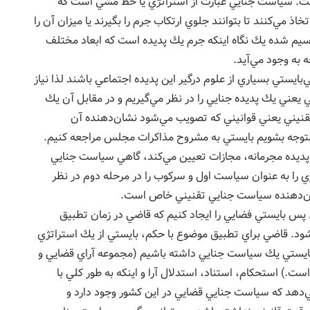
ت: سياست جنايي عبارت از استراتژي يا خط مشي است كه
ذ مي‌كنند تا بتوانند جلوي ارتكاب جرم را بگيرند يا ميزان آن را
سيم شده يك نگاه اينكه جرم يك پديده است كه ابعاد مختلف
 به وجود مي‌آيد.
‌بايستي بسياري از علوم درگير اين پديده اجتماعي باشند لذا نياز
يعني يك پديده جنايي را در نظر مي‌گيريم و در مقابل آن يك
قنيني يعني قوانيني كه تصويب مي‌شود نشان‌دهنده آن
توجه بشويم بايستي به مشروح مذاكرات مجلس مراجعه كنيم.
پديده مجرمانه، مجازات تعيين مي‌كند، گاهي سياست جنايي
ري را به عنوان سياست اول و سركوب را در مرحله دوم در نظر
شان‌دهنده سياست جنايي تقنيني خاص است.
س بايستي فضايي را ايجاد كنيم كه قاضي در زمان تطبيق
ود. قاضي براي تطبيق موضوع با حكم، بايستي از يك استراتژي
 بايستي يك سياست جنايي داشته باشيم (مجموعه آراي قضايي و
) استحكام، استناد، استدلال آرا و اينكه به طور كلي با
‌دهد كه سياست جنايي قضايي در اين كشور وجود دارد و