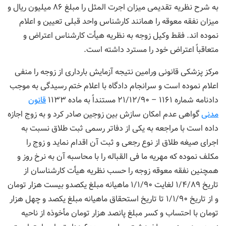
به شرح نظریه تقدیمی میزان اجرت المثل را مبلغ ۸۶ میلیون ریال و
میزان نفقه معوقه را همانند کارشناس واحد قبلی تعیین و اعلام
نموده اند. فقط وکیل زوجه به نظریه هیأت کارشناس اعتراض و
متعاقباً اعتراض خود را مسترد داشته است.
مرکز پزشکی قانونی ورامین نتیجه آزمایش بارداری از زوجه را منفی
اعلام نموده است و سرانجام دادگاه با اعلام ختم رسیدگی به موجب
دادنامه شماره ۱۱۶۱ – ۲۱/۱۲/۹۰ مستنداً به ماده ۱۱۳۳
قانون
مدنی
گواهی عدم امکان سازش بین زوجین صادر کرد و به زوج اجازه
داده است با مراجعه به یکی از دفاتر رسمی ثبت طلاق نسبت به
اجرای صیغه طلاق از نوع رجعی و ثبت آن اقدام نماید و زوج را
مکلف نموده که مهریه ما فی القباله را با محاسبه آن به نرخ روز و
همچنین نفقه معوقه زوجه را حسب نظریه هیأت کارشناسان از
تاریخ ۱/۴/۸۹ لغایت ۱/۱/۹۰ ماهیانه مبلغ یکصدو بیست هزار تومان
و از تاریخ ۱/۱/۹۰ تا تاریخ استحقاق ماهیانه مبلغ یکصد و چهل هزار
تومان با احتساب و کسر مبلغ پانصد هزار تومان مأخوذه از ناحیه