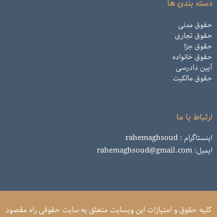
دسته بندی ها
حقوق مدنی
حقوق تجاری
حقوق جزا
حقوق خانواده
آیین دادرسی
حقوق مالکیت
ارتباط با ما
اینستاگرام : rahemaghsoud
ایمیل: rahemaghsoud@gmail.com
کلیه حقوق و امتیازات این وبسایت متعلق به سایت حقوقی راه مقصود