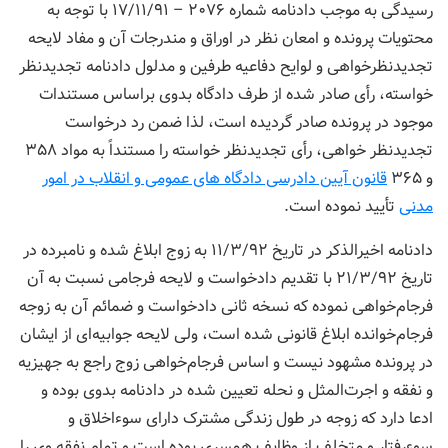
رسیدگی به موجب دادنامه شماره ۲۰۷۶ – ۱۷/۱۱/۹۱ با توجه به
محتویات پرونده و امعان نظر در اوراق و مندرجات آن و مفاد لایحه
تجدیدنظرخواهی و لوایح دفاعیه طرفین و مدلول دادنامه تجدیدنظر
خواسته، رأی صادر شده از طرف دادگاه بدوی براساس مستندات
موجود در پرونده صادر گردیده است، لذا ضمن رد درخواست
تجدیدنظر خواهی، رأی تجدیدنظر خواسته را مستنداً به مواد ۳۵۸
و ۳۶۵
قانون آیین دادرسی دادگاه های عمومی و انقلاب در امور
مدنی
تأیید نموده است.
دادنامه اخیرالذکر در تاریخ ۱۱/۳/۹۲ به زوج ابلاغ شده و نامبرده در
تاریخ ۲۱/۳/۹۲ با تقدیم دادخواست و لایحه فرجامی نسبت به آن
فرجام‌خواهی نموده که نسخه ثانی دادخواست و ضمائم آن به زوجه
فرجام‌خوانده ابلاغ قانونی شده است، ولی لایحه جوابیه‌ای از ایشان
در پرونده مشهود نیست و اساس فرجام‌خواهی زوج راجع به جهیزیه
و نفقه و اجرت‌المثل و نحله تعیین شده در دادنامه بدوی بوده و
ادعا دارد که زوجه در طول زندگی مشترک دارای سوءاخلاق و
سوءرفتار و متخلف از وظایف همسری بوده است و تمام نفقه وی را