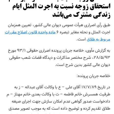
استحقاق زوجه نسبت به اجرت المثل ایام
زندگی مشترک می‌باشد
طبق رأی اصراری هیأت عمومی دیوان عالی کشور، تعیین همزمان
اجرت المثل و نحله مغایر تبصره ۶
ماده واحده قانون اصلاح مقررات
مربوط به طلاق
است.
به گزارش مأوی، خلاصه جریان پرونده اصراری حقوقی ۹۳/۱ مورخ
۲۸/۵/۹۳، شرح مختصر مذاکرات و دیدگاه قضات شعب حقوقی
دیوان عالی کشور بدین شرح است.
خلاصه جریان پرونده:
در تاریخ ۱۷/۷/۸۹ آقای علی – ع با وکالت آقای عبداله – ز به
طرفیت همسرش خانم فاطمه – ت با وکالت بعدی خانم مهناز – م
دادخواست صدور گواهی عدم امکان سازش جهت اجرای صیغه
طلاق تقدیم کرده و توضیح داده است که به موجب تصویر مصدق