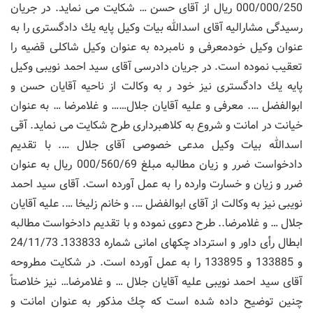
000/000/250 ریال از آقای حسن … شكایت می نماید. در جریان
رسیدگی مشارالیه آقای اسدالله بیات وكیل پایه یك دادگستری را به
عنوان وكیل خودمعرفی و نامبرده به عنوان وكیل شاكلی قضیه را
تعقیب نموده است. در جریان دادرسی آقای سید احمد نویبی وكیل
پایه یك دادگستری نیز خود ر به وكالت از ناحیه آقایان حسن و
ابوالفضل …. معرفی و علیه آقایان جلال…… و غلامرضا … به عنوان
خیانت در امانت و شروع به كلاهبرداری طرح شكایت می نماید. آقی
اسدالله بیات وكیل مدعی خصوصی آقای جلال …. با تقدیم
دادخواست ضرر و زیان مطالبه مبلغ 000/560/69 ریال به عنوان
ضرر و زیان و خسارت وارده را به عمل آورده است. آقای سید احمد
نویبی نیز به وكالت از آقای ابوالفضل …. و خانم زلیخا …. علیه آقایان
جلال … و غلامرضا.. طرح دعوی نموده و با تقدیم دادخواست مطالبه
ابطال رأی داور و استرداد چكهای امانی شماره 133833ـ 24/11/73
و 133885 و 133895 را به عمل آورده است. در شكایت مطروحه
آقای سید احمد نویبی علیه آقایان جلال … و غلامرضا… نیز خلاصتاً
چنین توضیح داده شده است كه چك مذكور به عنوان امانت و