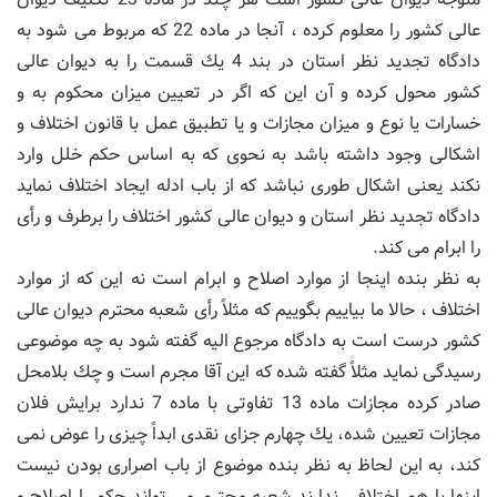
عالی كشور را معلوم كرده ، آنجا در ماده 22 كه مربوط می شود به
دادگاه تجدید نظر استان در بند 4 یك قسمت را به دیوان عالی
كشور محول كرده و آن این كه اگر در تعیین میزان محكوم به و
خسارات یا نوع و میزان مجازات و یا تطبیق عمل با قانون اختلاف و
اشكالی وجود داشته باشد به نحوی كه به اساس حكم خلل وارد
نكند یعنی اشكال طوری نباشد كه از باب ادله ایجاد اختلاف نماید
دادگاه تجدید نظر استان و دیوان عالی كشور اختلاف را برطرف و رأی
را ابرام می كند.
به نظر بنده اینجا از موارد اصلاح و ابرام است نه این كه از موارد
اختلاف ، حالا ما بیاییم بگوییم كه مثلاً رأی شعبه محترم دیوان عالی
كشور درست است به دادگاه مرجوع الیه گفته شود به چه موضوعی
رسیدگی نماید مثلاً گفته شده كه این آقا مجرم است و چك بلامحل
صادر كرده مجازات ماده 13 تفاوتی با ماده 7 ندارد برایش فلان
مجازات تعیین شده، یك چهارم جزای نقدی ابداً چیزی را عوض نمی
كند، به این لحاظ به نظر بنده موضوع از باب اصراری بودن نیست
اینها با هم اختلافی ندارند شعبه محترم می تواند حكم را اصلاح و