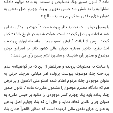
ماده 7 قانون صدور چك تشخیص و مستنداً به ماده مرقوم دادگاه
مشارالیه را به شش ماه حبس تعزیری و یك چهارم اصل بدهی به
عنوان جزای نقدی محكوم می نماید…. الخ »
با وصول درخواست تجدید نظر پرونده مجدداً جهت رسیدگی به این
شعبه اعاده و واصل گردیده است. هیأت شعبه در تاریخ بالا تشكیل
گردید . پس از قرائت گزارش عضو ممیز و ملاحظه اوراق پرونده و
اخذ نظریه دادیار محترم دیوان عالی كشور دائر بر اصراری بودن
موضوع و صدور رأی شایسته و مشاوره لازم چنین رأی می دهد :
با عنایت به محتویات پرونده و صرفنظر از این كه در گواهینامه عدم
پرداخت چك موصوف پیوست پرونده امر مبلغی هرچند جزئی به
عنوان موجودی چك مرقوم اعلام شده استو علی الاصول و بر فرض
هم كه دادگاه محترم موضوع را مشمول مقررات ماده 7 قانون صدور
چك بداند باید یك چهارم كسر موجودی را علاوه بر حبس مقرره به
عنوان جزای نقدی لحاظ نماید و حال آن كه یك چهارم اصل بدهی
به عنوان جزای نقدی مقرر گردیده است كه منظور ظاهراً همان یك