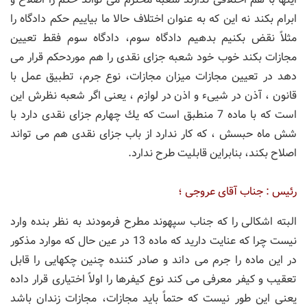
ابرام بكند نه این كه به عنوان اختلاف حالا ما بیاییم حكم دادگاه را
مثلاً نقض بكنیم بدهیم دادگاه سوم، دادگاه سوم فقط تعیین
مجازات بكند خوب خود شعبه جزای نقدی را هم موردحكم قرار می
دهد در تعیین مجازات میزان مجازات، نوع جرم، تطبیق عمل با
قانون ، آذن در شییء و اذن در لوازم ، یعنی اگر شعبه نظرش این
است كه با ماده 7 منطبق است كه یك چهارم جزای نقدی دارد با
شش ماه حبسش ، كه كار ندارد از باب جزای نقدی هم می تواند
اصلاح بكند، بنابراین قابلیت طرح ندارد.
رئیس : جناب آقای عروجی ؛
البته اشكالی را كه جناب سپهوند مطرح فرمودند به نظر بنده وارد
نیست چرا كه عنایت دارید كه ماده 13 در عین حال كه موارد مذكور
در این ماده را جرم می داند و صادر كننده چنین چكهایی را قابل
تعقیب و كیفر معرفی می كند نوع كیفرها را اولاً اختیاری قرار داده
یعنی این طور نیست كه حتماً باید مجازات، مجازات زندان باشد