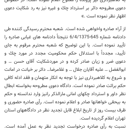
دعوی مطروحه دائر بر استرداد چك و غیره نیز به رد شكایت دعوی
اظهار نظر نموده است .»
از آراء صادره واخواهی شده است. شعبه محترم رسیدگی كننده طی
دادنامه شماره 645-6/4/1375 نتیجتاً دادنامه های غیابی صادره را
تأیید نموده است. با این توضیح كه شعبه محترم مرقوم به جای
تأیید، مجدداً با استدلال حكم محكومیت مجدد در مورد چك و
دعوی ضرر و زیان صادر كرده و در موردشكایت آقای حسن … و
ابوالفضل … علیه آقایان جلال … و غلامرضا… دائر بر خیانت در امانت
و شروع به كلاهبرداری نیز با توجه به انكار متهمان و فقد ادله كافی
حكم برائت صادر نموده است. دادگاه دعوی مطروحه بخواسته ابطال
نظر داور و استرداد چكهای امانی مارالذكر رانیز وارد ندانسته و حكم
به بیحقی خواهانها صادر و اعلام نموده است. رأی صادره حضوری و
ظرف بیست روز از تاریخ ابلاغ قابل تجدید نظر در دادگاههای استان
تهران اعلام گردیده است.
نسبت به رأی صادره درخواست تجدید نظر به عمل آمده است.