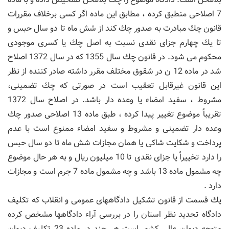
7 اصلاحی منطبق كرده ، مطابق این ماده اگر كسی برخلاف مقررات
قانون چك مبادرت به صدور چك كند از شش ماه تا دو سال حبس و
تا یك چهارم جزای نقدی نسبت به اصل چك یا كسری موجودی
محكوم می شود. در قانون چك سال 1355 كه در سال 1372 اصلاح
شد در ماده 12 ن در شقوق مختلف مقرر داشته صادر كننده از نظر
این قانون غیرقابل تعقیب است در صورتی كه چك تضمینی،
مشروط ، سفید امضاء یا وعده دار باشد. در اصلاح سال 1372
تقریباً موضوع تغییر پیدا كرده ، طبق ماده 13 اصلاحی صدور چك
وعده دار تضمینی و مشروط و سفید امضاء ممنوع است با عدم
پرداخت و شكایت شاكی یا همان مجازات شش ماه تا دو سال حبس
را دارد تخییراً یا جزای نقدی تا 10 میلیون ریال و به هر حال موضوع
چه مشمول ماده 13 باشد و چه مشمول ماده 7 جرم است و مجازات
دارد .
یك قسمت از قانون تشكیل دادگاههای عمومی و انقلاب كه تكلیف
دادگاه تجدید نظر استان را در بررسی آراء دادگاهها مشخص كرده
متوجه دیوان عالی كشور است هر چند در ماده 23 تكلیف دیوان