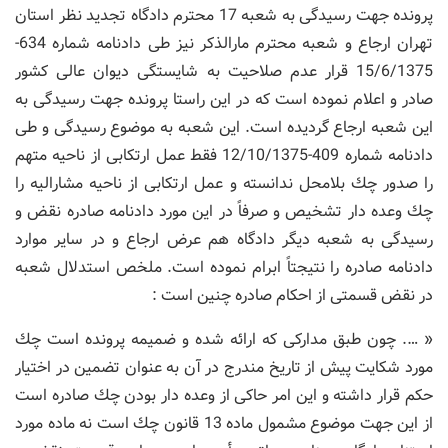
پرونده جهت رسیدگی به شعبه 17 محترم دادگاه تجدید نظر استان
تهران ارجاع و شعبه محترم مارالذكر نیز طی دادنامه شماره 634-
15/6/1375 قرار عدم صلاحیت به شایستگی دیوان عالی كشور
صادر و اعلام نموده است كه در این راستا پرونده جهت رسیدگی به
این شعبه ارجاع گردیده است. این شعبه به موضوع رسیدگی و طی
دادنامه شماره 409-12/10/1375 فقط عمل ارتكابی از ناحیه متهم
را صدور چك بلامحل ندانسته و عمل ارتكابی از ناحیه مشارالیه را
چك وعده دار تشخیص و صرفاً در این مورد دادنامه صادره نقض و
رسیدگی به شعبه دیگر دادگاه هم عرض ارجاع و در سایر موارد
دادنامه صادره را نتیجتاً ابرام نموده است. ملخص استدلال شعبه
در نقض قسمتی از احكام صادره چنین است :
« …. چون طبق مداركی كه ارائه شده و ضمیمه پرونده است چك
مورد شكایت پیش از تاریخ مندرج در آن به عنوان تضمین در اختیار
حكم قرار داشته و این امر حاكی از وعده دار بودن چك صادره است
از این جهت موضوع مشمول ماده 13 قانون چك است نه ماده مورد