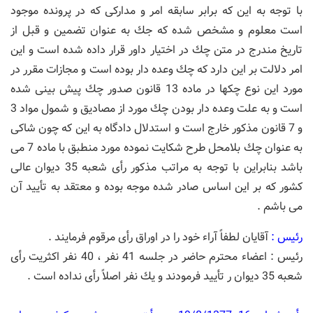
با توجه به این كه برابر سابقه امر و مداركی كه در پرونده موجود
است معلوم و مشخص شده كه جك به عنوان تضمین و قبل از
تاریخ مندرج در متن چك در اختیار داور قرار داده شده است و این
امر دلالت بر این دارد كه چك وعده دار بوده است و مجازات مقرر در
مورد این نوع چكها در ماده 13 قانون صدور چك پیش بینی شده
است و به علت وعده دار بودن چك مورد از مصادیق و شمول مواد 3
و 7 قانون مذكور خارج است و استدلال دادگاه به این كه چون شاكی
به عنوان چك بلامحل طرح شكایت نموده مورد منطبق با ماده 7 می
باشد بنابراین با توجه به مراتب مذكور رأی شعبه 35 دیوان عالی
كشور كه بر این اساس صادر شده موجه بوده و معتقد به تأیید آن
می باشم .
رئیس :
آقایان لطفاً آراء خود را در اوراق رأی مرقوم فرمایند .
رئیس : اعضاء محترم حاضر در جلسه 41 نفر ، 40 نفر اكثریت رأی
شعبه 35 دیوان ر تأیید فرمودند و یك نفر اصلاً رأی نداده است .