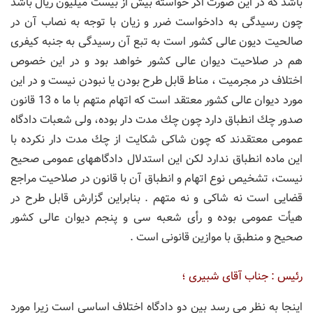
باشد كه در این صورت اگر خواسته بیش از بیست میلیون ریال باشد
چون رسیدگی به دادخواست ضرر و زیان با توجه به نصاب آن در
صالحیت دیون عالی كشور است به تبع آن رسیدگی به جنبه كیفری
هم در صلاحیت دیوان عالی كشور خواهد بود و در این خصوص
اختلاف در مجرمیت ، مناط قابل طرح بودن یا نبودن نیست و در این
مورد دیوان عالی كشور معتقد است كه اتهام متهم با ما ه 13 قانون
صدور چك انطباق دارد چون چك مدت دار بوده، ولی شعبات دادگاه
عمومی معتقدند كه چون شاكی شكایت از چك مدت دار نكرده با
این ماده انطباق ندارد لكن این استدلال دادگاههای عمومی صحیح
نیست، تشخیص نوع اتهام و انطباق آن با قانون در صلاحیت مراجع
قضایی است نه شاكی و نه متهم . بنابراین گزارش قابل طرح در
هیأت عمومی بوده و رأی شعبه سی و پنجم دیوان عالی كشور
صحیح و منطبق با موازین قانونی است .
رئیس : جناب آقای شبیری ؛
اینجا به نظر می رسد بین دو دادگاه اختلاف اساسی است زیرا مورد