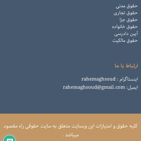
حقوق مدنی
حقوق تجاری
حقوق جزا
حقوق خانواده
آیین دادرسی
حقوق مالکیت
ارتباط با ما
اینستاگرام : rahemaghsoud
ایمیل: rahemaghsoud@gmail.com
کلیه حقوق و امتیازات این وبسایت متعلق به سایت حقوقی راه مقصود
میباشد .