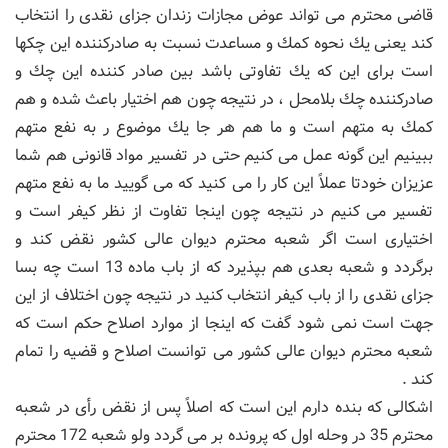
قاضی محترم می تواند عوض مجازات زندان جزای نقدی را انتخاب
كند یعنی یك نحوه كمك و مساعدت نسبت به صادركننده این چكها
است برای این كه یك تفاوتی باشد بین صادر كننده این چك و
صادركننده چك بلامحل ، در نتیجه چون هم اختیار باعث شده و هم
كمك به متهم است و ما هم هر جا یك موضوع ر به نفع متهم
ببینیم این گونه عمل می كنیم حتی در تفسیر مواد قانونی هم شما
عزیزان خودتا عملاً این كار را می كنید كه می گویید ما به نفع متهم
تفسیر می كنیم در نتیجه چون اینجا تفاوت از نظر كیفر است و
اختیاری است اگر شعبه محترم دیوان عالی كشور نقض كند و
برگردد و شعبه بعدی هم بپذیرد كه از باب ماده 13 است چه بسا
جزای نقدی را از باب كیفر انتخاب كنید در نتیجه چون اختلاف از این
جهت است نمی شود گفت كه اینجا از موارد اصلاح حكم است كه
شعبه محترم دیوان عالی كشور می توانست اصلاح و قضیه را تمام
كند .
اشكالی كه بنده دارم این است كه اصلاً پس از نقض رأی در شعبه
محترم 35 در وحله اول كه پرونده بر می گردد ولو شعبه 172 محترم