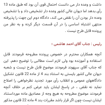
داشت و وعده دار می دانست احتمال قوی آن بود كه طبق ماده 13
رأی بدهد اما دیوان عالی كشور وعده دار تشخیص داد و با تشخیص
وعده دار بودن آن را نقض می كند، دادگاه دوم این جهت را پذیرفته
منتهی اشتباه اساسی را در آن قسمت دیگر كرده و به نظر من
پرونده قابل طرح نیست .
رئیس : جناب آقای احمد هاشمی ؛
آنچه همكاران محترم در خصوص پرونده مطروحه فرمودند قابل
استفاده و آموزنده بود ولی لازم است مطالبی را توضیح دهم. این
كه جناب آقای سپهوند فرمودند موضوع قابل طرح نیست و شعبه
دیوان عالی كشور بایستی به استناد بند 4 از ماده 22 قانون تشكیل
دادگاههای عمومی و انقلاب رأی مورد تجدید نظرخواهی را اصلاح
نماید نه نقض ، در پاسخ ایشان باید عرض كنم بر خلاف آنچه
فرمودند موضوع مطروحه به هیچ وجه از مصادیق ماده مورداستناد
ایشان نیست چون اگر قرار باشد مقررات بند 4 ماده 22 قانون مذكور