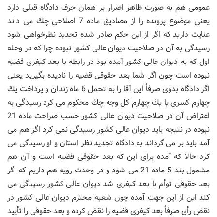
عمومی هم به صورت ظاهر اصرار بر همان حرف دادگاه قبلی دارد
یعنی موضوع پرونده را از مصادیق ماده 7 اصلاحی چك می داند
عنایت دارید كه اگر از این حكم صادر شده تجدید نظرخواهی شود
رسیدگی به آن در صلاحیت دیوان عالی كشور نبوده چرا كه در وحله
اول كه به دیوان عالی كشور آمده بود در رابطه با بعد كیفری قضیه
نبوده است چون اگر شما بعد حقوقی قضیه را نادیده بگیرید یعنی
اگر دادگاه بدوی صرفاً این آقا را به تحمل 6 ماه زندان و پرداخت یك
چهارم كسری یا یك چهارم كل وجه چك محكوم می كرد رسیدگی به
اعتراض آن در صلاحیت دیوان عالی كشور حسب صراحت ماده 21
نبوده در نتیجه باید دیوان عالی كشور رسیدگی نمی كرد اگر هم می
آمد باید بر می گرداند به دادگاه تجدید نظر استان و او رسیدگی می
كرد حالا كه آمده برای این كه بعد حقوقی قضیه است و آن هم
مشمول بند 5 ماده 21 می شود و در وحدت رویه هم داریم كه اگر
بعد حقوقی توأم با بعد كیفری شد دیوان عالی كشور رسیدگی می
كند این از این جهت آمده چون شعبه محترم دیوان عالی كشور در
نقض رأی صرفاً بعد كیفری قضیه را نقض كرده و بعد حقوقی را تأیید