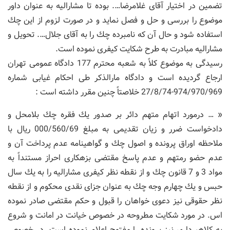
تضمین در اختیار آقای غلامرضا…. بوده تا مشارالیه به عنوان داور
موضوع را بررسی و حل و فصل نماید و در صورت لزوم از این چك
استفاده شود و حال آن كه نامبرده چك را به آقای جلال…. تحویل و
مشارالیه مبادرت به طرح شكایت كیفری نموده است.
رسیدگی به موضوع كلاً به شعبه محترم 177 دادگاه عمومی تهران
ارجاع گردیده است و دادگاه مارالذكر طی احكام غیابی شماره
974/970/969-27/8/74 خلاصتاً چنین مقرر داشته است :
« … درمورد اتهام متهم دائر بر صدور یك فقره چك بلامحل و
دادخواست ضرر و زیان تقدیمی به مبلغ 000/560/69 ریال با
ملاحظه اوراق پرونده و اصول چك و گواهینامه عدم پرداخت آن و
عدم حضو رمتهم و عدم پاسخ مقتضی بزهكاری احراز مستنداً به
مواد 3 و 7 قانون چك و از نقطه نظر كیفری مشارالیه را به یك سال
حبس و یك چهارم وجه چك به عنوان جزای نقدی محكوم و از نقطه
نظر حقوقی نیز دعوی خواهان را قبول و حكم مقتضی صادر نموده
اس. در مورد شكایت مطروحه در خصوص خیانت در امانت و شروع
به كلاهبرداری نیز پرونده را مفتوح اعلام نموده است. در خصوص