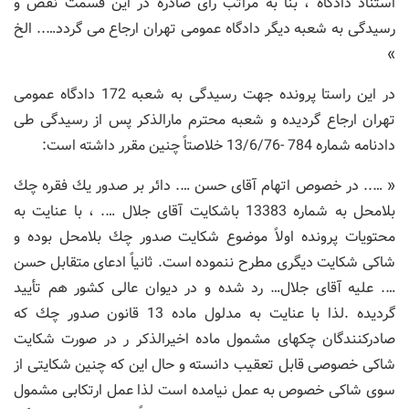
استناد دادگاه ، بنا به مراتب رأی صادره در این قسمت نقض و
رسیدگی به شعبه دیگر دادگاه عمومی تهران ارجاع می گردد….. الخ
»
در این راستا پرونده جهت رسیدگی به شعبه 172 دادگاه عمومی
تهران ارجاع گردیده و شعبه محترم مارالذكر پس از رسیدگی طی
دادنامه شماره 784 -13/6/76 خلاصتاً چنین مقرر داشته است:
« ….. در خصوص اتهام آقای حسن …. دائر بر صدور یك فقره چك
بلامحل به شماره 13383 باشكایت آقای جلال …. ، با عنایت به
محتویات پرونده اولاً موضوع شكایت صدور چك بلامحل بوده و
شاكی شكایت دیگری مطرح ننموده است. ثانیاً ادعای متقابل حسن
…. علیه آقای جلال… رد شده و در دیوان عالی كشور هم تأیید
گردیده .لذا با عنایت به مدلول ماده 13 قانون صدور چك كه
صادركنندگان چكهای مشمول ماده اخیرالذكر ر در صورت شكایت
شاكی خصوصی قابل تعقیب دانسته و حال این كه چنین شكایتی از
سوی شاكی خصوص به عمل نیامده است لذا عمل ارتكابی مشمول