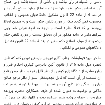
ناشی از اشتباه در رأی نباشد و یا ناشی از اشتباه باشد ولی اصلاح
آن به اساس حكم لطمه وارد سازد مسلماً از موارد اصلاح رأی مقرر
در بند 4 از ماده 22 قانون تشكیل دادگاههای عمومی و انقلاب
محسوب نمی گردد بلكه از موارد نقض حكم است و به همین لحاظ
پرونده ای كه فعلاً مطرح است با توجه به آنچه عرض شد چون
شرایط مقرر در ماده مذكور در آن محقق نیست از موارد نقض حكم
بوده و نه از موارد اصلاح حكم مقرر در بند 4 ماده 22 قانون تشكیل
دادگاههای عمومی و انقلاب .
اما در مورد فرمایشات جناب آقای عروجی بایستی عرض كنم كه طبق
تبصره ذیل ماده 316 از قانون آئین دادرسی كیفری احكام ضرر و
زیان صادره از دادگاههای كیفری از نظر قابل تجدید نظر بودن تابع
آن قسمت از رأی است كه قابل تجدیدنظر استو از نظر مرجع صالح
برای رسیدگی نیز تابع آن خواهد بود. علیهذا با توجه به مراتب
مذكور و توضیحات عنوان شده از طرف همكاران محترم پرونده
مطروحه از جمله پرونده های اصراری بوده و اظهار نظر در مورد آن
در صلاحیت هیأت عمومی محترم اصراری كیفری دیوان عالی كشور