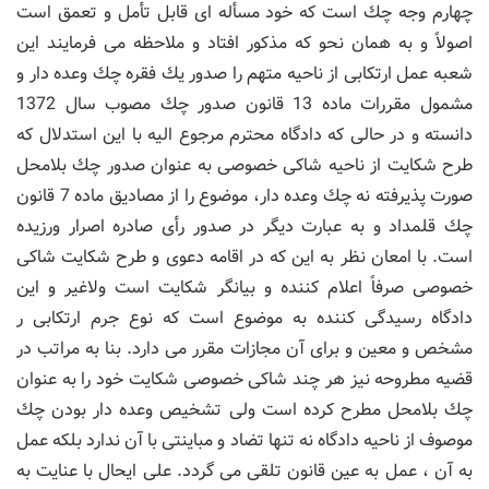
چهارم وجه چك است كه خود مسأله ای قابل تأمل و تعمق است
اصولاً و به همان نحو كه مذكور افتاد و ملاحظه می فرمایند این
شعبه عمل ارتكابی از ناحیه متهم را صدور یك فقره چك وعده دار و
مشمول مقررات ماده 13 قانون صدور چك مصوب سال 1372
دانسته و در حالی كه دادگاه محترم مرجوع الیه با این استدلال كه
طرح شكایت از ناحیه شاكی خصوصی به عنوان صدور چك بلامحل
صورت پذیرفته نه چك وعده دار، موضوع را از مصادیق ماده 7 قانون
چك قلمداد و به عبارت دیگر در صدور رأی صادره اصرار ورزیده
است. با امعان نظر به این كه در اقامه دعوی و طرح شكایت شاكی
خصوصی صرفاً اعلام كننده و بیانگر شكایت است ولاغیر و این
دادگاه رسیدگی كننده به موضوع است كه نوع جرم ارتكابی ر
مشخص و معین و برای آن مجازات مقرر می دارد. بنا به مراتب در
قضیه مطروحه نیز هر چند شاكی خصوصی شكایت خود را به عنوان
چك بلامحل مطرح كرده است ولی تشخیص وعده دار بودن چك
موصوف از ناحیه دادگاه نه تنها تضاد و مباینتی با آن ندارد بلكه عمل
به آن ، عمل به عین قانون تلقی می گردد. علی ایحال با عنایت به