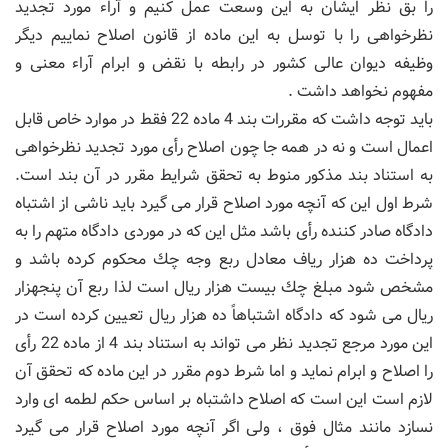
را بق نظر ایشان به این وسعت عمل كنیم و آراء مورد تجدید
نظرخواهی را با توسل به این ماده از قانون اصلاح نماییم دیگر
وظیفه دیوان عالی كشور در رابطه با نقض و ابرام آراء معنی و
مفهوم نخواهد داشت .
باید توجه داشت كه مقررات بند 4 ماده 22 فقط در موارد خاص قابل
اعمال است و نه در همه جا چون اصلاح رأی مورد تجدید نظرخواهی
به استناد بند مذكور منوط به تحقق شرایط مقرر در آن بند است.
شرط اول این كه آنچه مورد اصلاح قرار می گیرد باید ناشی از اشتباه
دادگاه صادر كننده رأی باشد مثل این كه در موردی دادگاه متهم را به
پرداخت ده هزار ریاف معادل ربع وجه چك محكوم كرده باشد و
مشخص شود مبلغ چك بیست هزار ریال است لذا ربع آن پنجهزار
ریال می شود كه دادگاه اشتباهاً ده هزار ریال تعیین كرده است در
این مورد مرجع تجدید نظر می تواند به استناد بند 4 از ماده 22 رأی
را اصلاح و ابرام نماید و اما شرط دوم مقرر در این ماده كه تحقق آن
لازم است این است كه اصلاح داشتباه بر اساس حكم لطمه ای وارد
نسازد مانند مثال فوق ، ولی اگر آنچه مورد اصلاح قرار می گیرد