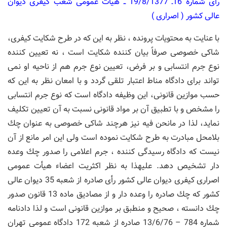
رأی شماره 16ـ 19/8/1377 ــ هیأت عمومی شعب كیفری دیوان
عالی كشور ( اصراری )
با عنایت به محتویات پرونده ، نظر به این كه در طرح شكایت كیفری،
شاكی خصوصی صرفاً بیان كننده شكایت است ، نه تعیین كننده
نوع جرم انتسابی و بر فرض، تعیین نوع جرم هم از ناحیه او نمی
تواند برای دادگاه مناط اعتبار تلقی گردد و با امعان نظر به این كه
حسب موازین قانونی، این وظیفه دادگاه است كه نوع جرم انتسابی
را مشخص و با تطبیق آن بر مواد قانونی نسبت به آن تعیین تكلیف
نماید، لذا در مانحن فیه نیز هرچند شاكی خصوصی به عنوان چك
بلامحل مبادرت به طرح شكایت نموده است ولی این امر مانع از آن
نیست كه دادگاه رسیدگی كننده ، جرم اعلامی را صدور چك وعده
دار تشخیص دهد. علیهذا به نظر اكثریت اعضاء هیأت عمومی
اصراری كیفری دیوان عالی كشور رأی صادره از شعبه 35 دیوان عالی
كشور كه چك صادره را وعده دار و از مصادیق ماده 13 قانون صدور
چك دانسته ، صحیح و منطبق بر موازین قانونی است و لذا دادنامه
شماره 784 – 13/6/76 صادره از شعبه 172 دادگاه عمومی تهران