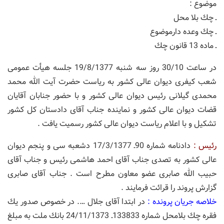
موضوع :
ـ چك بلا محل
ـ چك وعده دارموضوع
ـ ماده 13 قانون چك
در ساعت 30/10 روز سه شنبه 19/8/1377 جلسه هیأت عمومی
شعب كیفری دیوان عالی كشور به ریاست حضرت آیت الله محمد
محمدی گیلانی رئیس دیوان عالی كشور و با حضور جنابان آقایان
قضات دیوان عالی كشور و نماینده جناب آقای دادستان كل كشور
تشكیل و با اعلام ریاست دیوان عالی كشور رسمیت یافت .
رئیس :
دادنامه شماره 90ـ 17/3/1377 دشعبه سی و پنجم دیوان
عالی كشور به تصدی جناب آقای احمد هاشمی رئیس و جناب آقای
حبیب الله صابری عضو معاون مطرح است . جناب آقای صابری
گزارش پروند را قرائت فرمایند .
خلاصه جریان پرونده :
در ابتدا آقای جلال …. در خصوص صدور یك
فقره چك بلامحل شماره 133833ـ 24/11/1373 بانك ملت به مبلغ