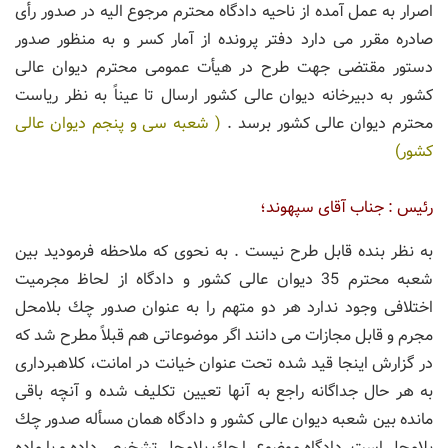
اصرار به عمل آمده از ناحیه دادگاه محترم مرجوع الیه در صدور رأی
صادره مقرر می دارد دفتر پرونده از آمار كسر و به منظور صدور
دستور مقتضی جهت طرح در هیأت عمومی محترم دیوان عالی
كشور به دبیرخانه دیوان عالی كشور ارسال تا عیناً به نظر ریاست
محترم دیوان عالی كشور برسد .
( شعبه سی و پنجم دیوان عالی
كشور)
رئیس : جناب آقای سپهوند؛
به نظر بنده قابل طرح نیست . به نحوی كه ملاحظه فرمودید بین
شعبه محترم 35 دیوان عالی كشور و دادگاه از لحاظ مجرمیت
اختلافی وجود ندارد هر دو متهم را به عنوان صدور چك بلامحل
مجرم و قابل مجازات می دانند اگر موضوعاتی هم قبلاً مطرح شد كه
در گزارش اینجا قید شده تحت عنوان خیانت در امانت، كلاهبرداری
به هر حال جداگانه راجع به آنها تعیین تكلیف شده و آنچه باقی
مانده بین شعبه دیوان عالی كشور و دادگاه همان مسأله صدور چك
بلامحل است. دادگاه موضوع را چك بلامحل تشخیص داده و با ماده