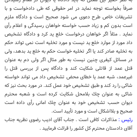
صرفاً بخواسته توجه نماید در امر حقوقی كه طی دادخواست و با
تشریفات خاص طرح دعوی می شود صحیح است و دادگاه ملزم
است بدون كم و زیاد حسب خواسته خواهان رسیدگی و اعلام رأی
نماید . مثلاً اگر خواهان درخواست خلع ید كرد و دادگاه تشخیص
داد مورد از موارد خلع ید نیست و مورد تخلیه است نمی تواند حكم
به تخلیه صادر كند یا اگر تخلیه خواست حكم به خلع ید بدهد، ولی
در مسائل كیفری چنین نیست به طور مثال اگر ولی دم به عنوان
قتل عمد از قاتلی شكایت كند و دادگاه پس از بررسی قتل را
غیرعمد، شبه عمد یا خطای محض تشخیص داد می تواند خواسته
شاكی را رد كند و طبق تشخیص خود عمل كند. در مورد بحث نیز كه
شاكی به عنوان چك بلامحل شكایت كرده است و شعبه محترم
دیوان حسب تشخیص خود به عنوان چك امانی رأی داده است
صحیح و بلااشكال است و مورد تأیید است.
رئیس :
مذاكرات كافی است . جناب آقای ادیب رضوی نظریه جناب
آقای دادستان محترم كل كشور را قرائت فرمایید .