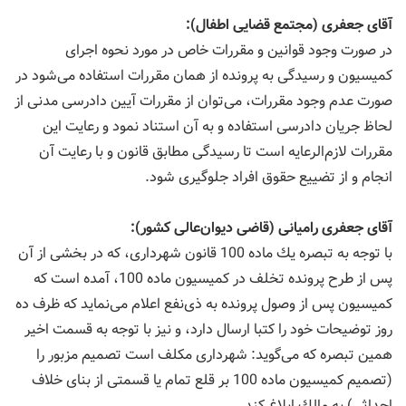
آقای جعفری (مجتمع قضایی اطفال):
در صورت وجود قوانین و مقررات خاص در مورد نحوه اجرای
كمیسیون و رسیدگی به پرونده از همان مقررات استفاده می‌شود در
صورت عدم وجود مقررات، می‌توان از مقررات آیین دادرسی مدنی از
لحاظ جریان دادرسی استفاده و به آن استناد نمود و رعایت این
مقررات لازم‌الرعایه است تا رسیدگی مطابق قانون و با رعایت آن
انجام و از تضییع حقوق افراد جلوگیری شود.
آقای جعفری رامیانی (قاضی دیوان‌عالی كشور):
با توجه به تبصره یك ماده 100 قانون شهرداری، كه در بخشی از آن
پس از طرح پرونده تخلف در كمیسیون ماده 100، آمده است كه
كمیسیون پس از وصول پرونده به ذی‌نفع اعلام می‌نماید كه ظرف ده
روز توضیحات خود را كتبا ارسال دارد، و نیز با توجه به قسمت اخیر
همین تبصره كه می‌گوید: شهرداری مكلف است تصمیم مزبور را
(تصمیم كمیسیون ماده 100 بر قلع تمام یا قسمتی از بنای خلاف
احداثی) به مالك ابلاغ كند.