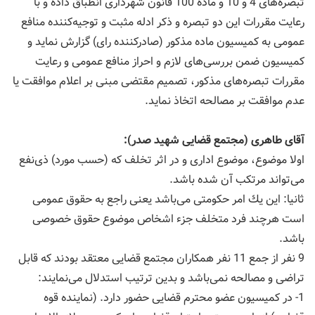
تبصره‌های 4 و 10 و ماده 100 قانون شهرداری انطباق داده و با
رعایت مقررات این دو تبصره و ذكر ادله مثبت و توجیه‌كننده منافع
عمومی به كمیسیون ماده مذكور (صادركننده رای) گزارش نماید و
كمیسیون ضمن بررسی‌های لازم و احراز منافع عمومی و رعایت
مقررات تبصره‌های مذكور، تصمیم مقتضی مبنی بر اعلام موافقت یا
عدم موافقت بر مصالحه اتخاذ نماید.
آقای طاهری (مجتمع قضایی شهید صدر):
اولا موضوع، موضوع اداری و در اثر تخلف كه (حسب مورد) ذی‌نفع
می‌تواند مرتكب آن شده باشد.
ثانیا: این یك امر حكومتی می‌باشد یعنی راجع به حقوق عمومی
است هرچند فرد متخلف جزء اشخاص موضوع حقوق خصوصی
باشد.
9 نفر از جمع 11 نفر همكاران مجتمع قضایی معتقد بودند كه قابل
تراضی و مصالحه نمی‌باشد و بدین ترتیب استدلال می‌نمایند:
1- در كمیسیون عضو محترم قضایی حضور دارد. (نماینده قوه