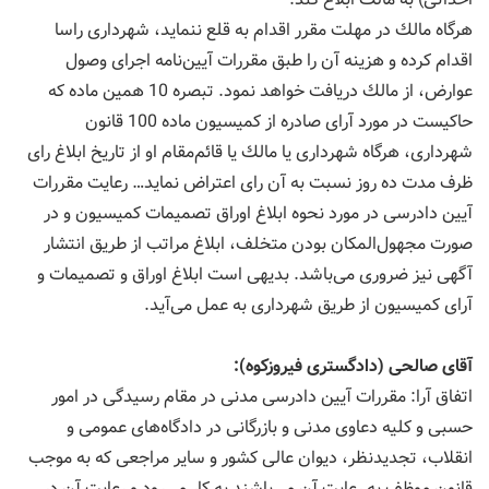
هرگاه مالك در مهلت مقرر اقدام به قلع ننماید، شهرداری راسا
اقدام كرده و هزینه آن را طبق مقررات آیین‌نامه اجرای وصول
عوارض، از مالك دریافت خواهد نمود. تبصره 10 همین ماده كه
حاكیست در مورد آرای صادره از كمیسیون ماده 100 قانون
شهرداری، هرگاه شهرداری یا مالك یا قائم‌مقام او از تاریخ ابلاغ رای
ظرف مدت ده روز نسبت به آن رای اعتراض نماید… رعایت مقررات
آیین دادرسی در مورد نحوه ابلاغ اوراق تصمیمات كمیسیون و در
صورت مجهول‌المكان بودن متخلف، ابلاغ مراتب از طریق انتشار
آگهی نیز ضروری می‌باشد. بدیهی است ابلاغ اوراق و تصمیمات و
آرای كمیسیون از طریق شهرداری به عمل می‌آید.
آقای صالحی (دادگستری فیروزكوه):
اتفاق آرا: مقررات آیین دادرسی مدنی در مقام رسیدگی در امور
حسبی و كلیه دعاوی مدنی و بازرگانی در دادگاه‌های عمومی و
انقلاب، تجدیدنظر، دیوان عالی كشور و سایر مراجعی كه به موجب
قانون موظف به رعایت آن می‌باشند به كار می‌رود و رعایت آن در