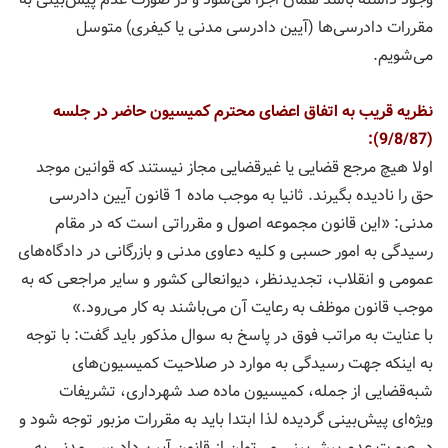
مقررات دادرسی‌ها (آیین دادرسی مدنی یا كیفری) متوسل
می‌شویم.
نظریه قریب به اتفاق اعضای محترم كمیسیون حاضر در جلسه
(9/8/87):
اولا هیچ مرجع قضایی یا غیرقضایی مجاز نیستند كه قوانین موجد
حق را نادیده بگیرند. ثانیا به موجب ماده 1 قانون آیین دادرسی
مدنی: «این قانون مجموعه اصول و مقرراتی است كه در مقام
رسیدگی به امور حسبی و كلیه دعاوی مدنی و بازرگانی در دادگاه‌های
عمومی و انقلاب، تجدیدنظر، دیوانعالی كشور و سایر مراجعی كه به
موجب قانون موظف به رعایت آن می‌باشند به كار می‌رود.»
با عنایت به مراتب فوق در پاسخ به سوال مذكور باید گفت: با توجه
به اینكه جهت رسیدگی به موارد در صلاحیت كمیسیون‌های
شبه‌قضایی از جمله، كمیسیون ماده صد شهرداری، تشریفات
ویژه‌ای پیش‌بینی گردیده لذا ابتدا باید به مقررات مزبور توجه شود و
در صورت عدم پیش‌بینی می‌توان از قانون آیین دادرسی مدنی به