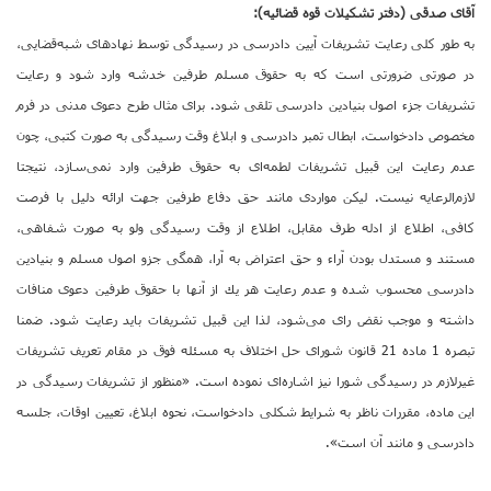
آقای صدقی (دفتر تشكیلات قوه قضائیه):
به طور كلی رعایت تشریفات آیین دادرسی در رسیدگی توسط نهادهای شبه‌قضایی،
در صورتی ضرورتی است كه به حقوق مسلم طرفین خدشه وارد شود و رعایت
تشریفات جزء اصول بنیادین دادرسی تلقی شود. برای مثال طرح دعوی مدنی در فرم
مخصوص دادخواست، ابطال تمبر دادرسی و ابلاغ وقت رسیدگی به صورت كتبی، چون
عدم رعایت این قبیل تشریفات لطمه‌ای به حقوق طرفین وارد نمی‌سازد، نتیجتا
لازم‌الرعایه نیست. لیكن مواردی مانند حق دفاع طرفین جهت ارائه دلیل با فرصت
كافی، اطلاع از ادله طرف مقابل، اطلاع از وقت رسیدگی ولو به صورت شفاهی،
مستند و مستدل بودن آراء و حق اعتراض به آرا، همگی جزو اصول مسلم و بنیادین
دادرسی محسوب شده و عدم رعایت هر یك از آنها با حقوق طرفین دعوی منافات
داشته و موجب نقض رای می‌شود، لذا این قبیل تشریفات باید رعایت شود. ضمنا
تبصره 1 ماده 21 قانون شورای حل اختلاف به مسئله فوق در مقام تعریف تشریفات
غیرلازم در رسیدگی شورا نیز اشاره‌ای نموده است. «منظور از تشریفات رسیدگی در
این ماده، مقررات ناظر به شرایط شكلی دادخواست، نحوه ابلاغ، تعیین اوقات، جلسه
دادرسی و مانند آن است».