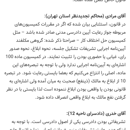
آقای مرادی (محاكم تجدیدنظر استان تهران)
:
در قانون، استثنایی بیان شده كه اگر در مقررات كمیسیون‌های
مربوطه جواز رعایت آیین دادرسی مدنی صادر شده باشد – مثل
كمیسیون حل اختلاف كار – صراحتا ذكر شده: گروهی مكلفند
آیین‌نامه اجرایی تشریفات تشكیل جلسه، نحوه ابلاغ، نحوه صدور
رای، غیابی یا حضوری بودن را تثبیت نمایند. در كمیسیون ماده 100
اشاره‌ای به آیین‌نامه اجرایی ندارد ولی با توجه به تبصره‌های این
ماده، اصلی را انتزاع می‌كنیم كه بعضا بایستی رعایت شود. در تبصره
10 از ابلاغ به مالك (ذینفع) صحبت به میان آمده ولی اشاره‌ای به
قانونی بودن یا واقعی بودن ابلاغ ننموده است لذا بایستی با در نظر
گرفتن نفع مالك به ابلاغ واقعی انصراف داده شود.
آقای خدری (دادسرای ناحیه 12):
تشریفاتی بودن دادرسی یكی از اصول دادرسی است. با توجه به
اینكه عدم رعایت تشریفات مزبور ضمانت اجرایی ندارد لازم‌الرعایه