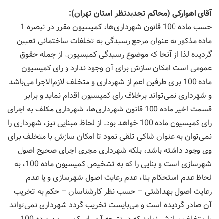
آقای اهواركی (محاكم تجدیدنظر استان تهران):
حسب ماده 100 قانون شهرداری‌ها، كمیسیون مقرر در تبصره 1
ماده مذكور به عنوان مرجع رسیدگی به تخلفات ساختمانی تعیین
گردیده لذا از آنجا كه موضوع رسیدگی كمیسیون، از جمله حقوق
عمومی است امكان سازش برای آن وجود ندارد و رای كمیسیون
ماده 100 برای طرفین اعم از شهرداری و متخلف لازم‌الاجرا می‌باشد
و شهرداری نمی‌تواند برخلاف رای كمیسیون اقدام نماید و برابر
قسمت اخیر ماده 100 قانون شهرداری‌ها، شهرداری مكلف به اجرای
رای كمیسیون ماده 100 خواهد بود. از لحاظ مبنایی نیز، شهرداری را
نمی‌توان به عنوان شاكی تلقی نمود تا امكان سازش با متخلف برای
وی وجود داشته باشد، بلكه شهرداری مجری اجرای صحیح اصول
شهرسازی است و بنایی را كه به تشخیص كمیسیون ماده 100، به
لحاظ عدم استحكام بنا، عدم رعایت اصول شهرسازی و یا عدم
رعایت اصول بهداشتی – حسب نظر كارشناسان – حكم به تخریب
آن صادر گردیده است و می‌بایست تخریب گردد شهرداری نمی‌تواند
با متخلف سازش نماید كه در نتیجه آن رای كمیسیون ماده 100