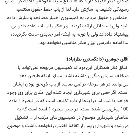
عده‌ای دیگر عقیده دارند كه «الصلح سیدالعقود» و دادگاه در ابتدای
رسیدگی تكلیف به سازش دارد لذا از باب حفظ حقوق مكتسبه
اجتماعی و حقوق مردم، به كمیسیون اختیار مصالحه و سازش داده
شود ولی استدلالی ارائه نكردند. و راهكار را از باب اعاده دادرسی
پیشنهاد داده‌اند ولی با توجه به اینكه امر جدیدی حادث نگردیده،
لذا اعاده دادرسی نیز راهكار مناسبی نخواهد بود.
آقای جوهری (دادگستری نظرآباد):
اتفاق نظر همكاران این بود كه كمیسیون مربوطه نمی‌تواند با
متخلف سازش دیگری داشته باشد. مبنای اینكه طرفین دعوا
می‌توانند در هر مرحله تراضی نمایند از باب ذی‌حق بودن ایشان
است. اگر حقی برای شهرداری ایجاد شده این امكان برای وی وجود
خواهد داشت اما درا ینجا از باب تكلیف است كه در تبصره 1 ماده
100 پیش‌بینی شده است. در صدر تبصره 1 آمده است كه به
تقاضای شهرداری موضوع در كمیسیون‌های مركب از … تشكیل
می‌شود و شهرداری پس از تقاضا اختیاری نخواهد داشت و موضوع