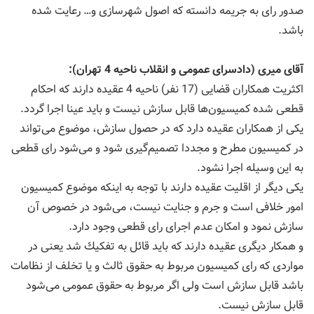
صدور رای به جریمه دانسته كه اصول شهرسازی و… رعایت شده
باشد.
آقای میری (دادسرای عمومی و انقلاب ناحیه 4 تهران):
اكثریت همكاران قضایی (17 نفر) ناحیه 4 عقیده دارند كه احكام
قطعی شده كمیسیون‌ها قابل سازش نیست و باید عینا اجرا گردد.
یكی از همكاران عقیده دارد كه در حصول سازش، موضوع می‌تواند
در كمیسیون مطرح و مجددا تصمیم‌گیری شود و می‌شود رای قطعی
به این وسیله اجرا نشود.
یكی دیگر از اقلیت عقیده دارند با توجه به اینكه موضوع كمیسیون
امور خلافی است و جرم و جنایت نیست، می‌شود در خصوص آن
سازش نمود و امكان عدم اجرای رای قطعی وجود دارد.
و همكار دیگری عقیده دارند كه باید قائل به تفكیك شد یعنی در
مواردی كه رای كمیسیون مربوط به حقوق ثالث و یا تخلف از نظامات
باشد قابل سازش است ولی اگر مربوط به حقوق عمومی می‌شود
قابل سازش نیست.