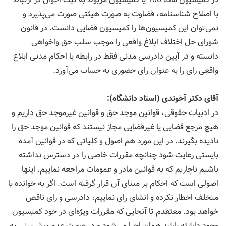
با اصلاح شناسنامه، قضاوت به صورت هیئتی صورت می‌پذیرد و
نمی‌توان این كمیسیون‌ها را كمیسیون قضایی دانست. در قانون
شورای حل اختلاف ابلاغ واقعی را موجب سلب حق واخواهی
دانسته و در آیین دادرسی مدنی فقط در رابطه با احكام مدنی ابلاغ
واقعی رای را به عنوان رای حضوری به حساب می‌آورد.
آقای دكتر آخوندی (استاد دانشگاه):
در ادبیات حقوقی، قوانین موجد حق و قوانین غیرموجد حق داریم و
هیچ مرجع قضایی یا غیرقضایی مجاز نیستند كه قوانین موجد حق را
نادیده بگیرند. در این مورد هم اصول و كلیاتی كه در قوانین آمده
بایستی رعایت شود چنانچه مقررات خاصی را در دسترس نداشته
باشیم ناچاریم كه به قوانین مادر و عمومات مراجعه نماییم. اینها
اصولی است كه احكام بر مبنای آن قرار گرفته است. اگر به خوانده یا
متخلف اخطار نكرده و انشای رای نماییم، دادرسی و رای ناقص
خواهد بود. معتقدم تا آنجایی كه مقررات ویژه‌ای در خود كمیسیون
وجود داشته باشد همان اجرا می‌شود و در صورت عدم پیش‌بینی به