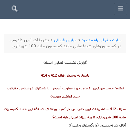
>
>
تشریفات آیین دادرسی
سایت حقوقی راه مقصود
موازین قضائی
در كمیسیون‌های شبه‌قضایی مانند كمیسیون ماده 100 شهرداری
گزارش نشست قضایی استان
پاسخ به پرسش های 412 و 414
تنظیم: حمید مهدی‌پور، قاضی حوزه معاونت آموزش، با همكاری كارشناس حقوقی،
سید ابراهیم مهدیون
سوال 412 – تشریفات آیین دادرسی در كمیسیون‌های شبه‌قضایی مانند كمیسیون
ماده 100 شهرداری، تا چه میزان لازم‌الرعایه است؟
آقای شاه‌حسینی (دادگستری ورامین):