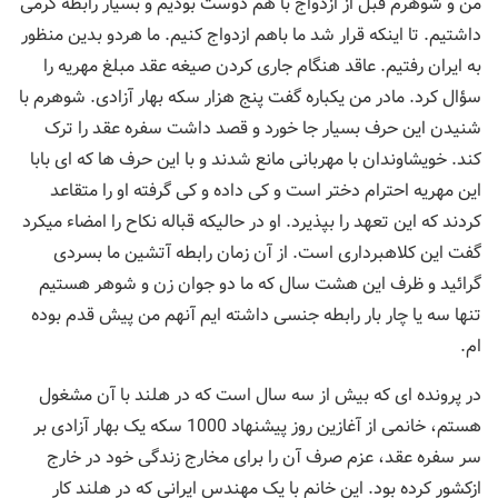
من و شوهرم قبل از ازدواج با هم دوست بودیم و بسیار رابطه گرمی
داشتیم. تا اینکه قرار شد ما باهم ازدواج کنیم. ما هردو بدین منظور
به ایران رفتیم. عاقد هنگام جاری کردن صیغه عقد مبلغ مهریه را
سؤال کرد. مادر من یکباره گفت پنج هزار سکه بهار آزادی. شوهرم با
شنیدن این حرف بسیار جا خورد و قصد داشت سفره عقد را ترک
کند. خویشاوندان با مهربانی مانع شدند و با این حرف ها که ای بابا
این مهریه احترام دختر است و کی داده و کی گرفته او را متقاعد
کردند که این تعهد را بپذیرد. او در حالیکه قباله نکاح را امضاء میکرد
گفت این کلاهبرداری است. از آن زمان رابطه آتشین ما بسردی
گرائید و ظرف این هشت سال که ما دو جوان زن و شوهر هستیم
تنها سه یا چار بار رابطه جنسی داشته ایم آنهم من پیش قدم بوده
ام.
در پرونده ای که بیش از سه سال است که در هلند با آن مشغول
هستم، خانمی از آغازین روز پیشنهاد 1000 سکه یک بهار آزادی بر
سر سفره عقد، عزم صرف آن را برای مخارج زندگی خود در خارج
ازکشور کرده بود. این خانم با یک مهندس ایرانی که در هلند کار