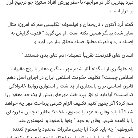
نبرد بهترین کار در مواجهه با خطر یورش افراد ستیزه جو ترجیح فرار
بر قرار است.
گفته لُرد آَکتون ، تاریخدان و فیلسوف انگلیسی هم که امروزه مثال
سایر شده بیانگر همین نکته است. او می گوید ” قدرت گرایش به
اِفساد دارد و قدرت مطلق فساد مطلق ببار می آورد و
انسان های قدرتمند تقریباً همیشه آدم های بدی هستند.”
راه جلوگیری از اینگونه آثار شوم مهر سنگین مغایر با روح مقررات
اسلامی چیست؟ تکلیف حکومت اسلامی ایران در اجرای اصل دهم
قانون اساسی برای پاسداری از قِداسَت و استواری روابط خانوادگی
کدامست؟ آیا باید توافق بپرداخت مهرهای بیش از یک حد معقول را
منع کرد؟ اگر چنین کنیم تکلیف الزام شرعی پرداخت مهر چه خواهد
شد؟ آیا باید وفای به عهد را ممنوع ساخت؟ مغایرت چنین مقرره ای
را با قاعده شرعی وفای به عهد “اوفوا بالعقود و المومنون عند
شروطهم” چه باید کرد؟ آیا چنین مقررات محدود یا ممنوع کننده
مهر های سنگین را باید با توسل به احکام ثانویه توجیه کرد؟ نه. این