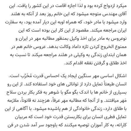
میکرد ازدواج کرده بود و لذا اجازه اقامت در این کشور را یافت. این
آقای مهندس متوجه میشود که این خانم روز بعد از آنکه به هلند
وارد میشود با مادر خود، که همراه اوبه این دیار آمده بود، به سفارت
ایران مراجعه میکند. مقصود از این کار این بوده است که این
نوعروس به مادر برای اخذ وکیل بمنظور مطالبه مهر در ایران و
ممنوع الخروج کردن تازه داماد وکالت بدهد. عروس خانم هم در
همان ابتدای زندگی به وکیلی در هلند مراجعه میکند تا نسبت به
اخذ طلاق و گرفتن نفقه اقدام کند.
اشکال اساسی مهر سنگین ایجاد یک احساس قدرت مُخَرِّب است.
انسان طیعتاً تمایل دارد از توانائی های خود استفاده کند. از این رو
بسیاری از خانم ها با اندک بگو مگو با شوهر به فکر بکار بردن سلاح
مَهر میافتند. و از آنجا که مطالبه مهر عرفاً، هزچند نه قانوناً، ملازمه
با طلاق دارد، زندگی خانوادگی از هم پاشیده میشود. با آگاهی از این
تمایل فطری انسان برای بکاربستن قدرت خود است که مربیان
کاراته، به کار آموزان توصیه میکنند که باوجود سر آمد شدن در فن