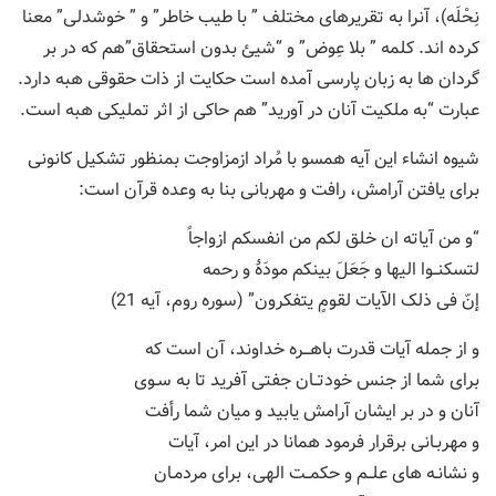
نِحْلَه)، آنرا به تقریرهای مختلف ” با طیب خاطر” و ” خوشدلی” معنا
کرده اند. کلمه ” بلا عِوض” و “شیئ بدون استحقاق”هم که در بر
گردان ها به زبان پارسی آمده است حکایت از ذات حقوقی هبه دارد.
عبارت “به ملکیت آنان در آورید” هم حاکی از اثر تملیکی هبه است.
شیوه انشاء این آیه همسو با مُراد ازمزاوجت بمنظور تشکیل کانونی
برای یافتن آرامش، رافت و مهربانی بنا به وعده قرآن است:
“و من آیاته ان خلق لکم من انفسکم ازواجاً
لتسکنــوا الیها و جَعَلَ بینکم مودَۀ و رحمه
إنّ فی ذلک الآیات لقومٍ یتفکرون” (سوره روم، آیه 21)
و از جمله آیات قدرت باهـــره خداوند، آن است که
برای شما از جنس خودتــان جفتی آفرید تا به سـوی
آنان و در بر ایشان آرامش یابید و میان شما رأفت
و مهربـانی برقرار فرمود همانا در این امر، آیات
و نشانـه های علــم و حکمــت الهی، برای مردمـان