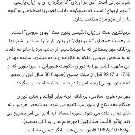
شود عبارتی است “مَن در آوردی” که برگردان آن به زبان پارسی
“سهم ازدواج” است که هیچگونه دلالت لغوی یا اصطلاحی به آنچه
ما از آن مَهر مراد میکنیم ندارد.
نزدیکترین لغت در زبان انگیسی بدین معنا “بهای عروس” است.
این عبارت همعنای ” شیر بهای” در زبان فارسی است.این شیر بها
برخلاف مهر بمعنائی که ما میشناسیم، از جانب مرد یا خانواده داماد
نه به شخص عروس، بلکه به خانواده او داده میشود. سابقه مَهر در
این مفهوم (شیر بها) به دوران حکومت همورابی ، امپرا طوری که از
1750 تا 9217 قبل از میلاد مسیح (حدود0 50 سال قبل از صدور
ده فرمان موسی) زمام امور را در دست داشته است بر میگردد.
مَهر در حقوق اسلامی، برخلاف آنچه برابر قواعد و سنن غیرآن
هنگام عقد نکاج از سوی مرد تادیه می شود، به شخص عروس، نه
خانواده او، داده می شود. سوره النساء، آیه 4 بر این امر تصریح می
کند :وَآتُوا النِّسَاءَ صَدُقَاتِهِنَّ (مَهرخانم ها را به آنان بدهید).
مواد1076 و1082 قانون مدنی هم بیانگر همین معناست.