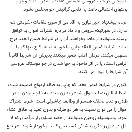
تا زوجین در شب عروسی احساس غافلگیر شدن نکنند و جر و
بحثهای احتمالی باعث به تلخی گرائیدن جو مجلس نشود.
انجام پیشنهاد اخیر نیازی به اقدامی از سوی مقامات حکومتی هم
ندارد. در صورتیکه عروس و داماد در باره اشتراک اموال به توافق
برسند میتوانند از عاقد بخواهند آن را در شرایط ضمن العقد درج
نماید. شرایط ضمن العقد چاپی ملحق به قباله نکاح تنها کار را
تسهیل میکند. مردان اغلب تصور میکنند پذیرش آن شرایط قانوناً
الزامی است، یا در اثر ماخوذ به حیا شدن در جو دوستانه عروسی
آن شرایط را قبول می کنند.
اکنون در شرایط ضمن عقد، که چاپی به قباله ازدواج ضمیمه شده،
شرط انتقال نصف اموال شوهر به زن منوط به مُقدِم بودن او در
طلاق و عدم تخلف همسر از وظابف زناشوئی است. شرط اشتراک
اموال را می توان نسبت به هر دو طرف و بدون تقیّد به طلاق انشاء
نمود. بدینوسیله زوجین میتوانند از حصه مساوی از درآمدی که لا
اقل در طول زندگی زناشوئی کسب می کنند برخوردار شوند. هر نوع