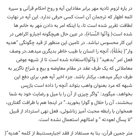
در باره لزوم تادیه مهر برابر مفاداین آیه و روح احکام قرآنی و سیره
ائمه اطهار که ترجمان آن است کسی حرفی ندارد. این آیه در نهایت
لطافت تقریر شده است تا، با اینکه امر به دادن مَهر به خانم ها
شده است( وَآتُوا النِّسَاءَ)، در عین حال هیچگونه اجبارو اکراهی در
این کار محسوس نباشد. در تامین این منظور از قید چگونگی “هدیه
وار”( نِحْلَةً)، آنچه را انسان با طیب خاطر بدیگری میدهد،در وصف
فعل امر “بدهید” ( وَآتُوا)استفاده شده است تا از شبهه عِوض
معاملاتی که یک طرف عقد در مقام معاوضه و بیع و شراع ناگزیر به
طرف دیگر میدهد، برکنار باشد. جزء اخیر آیه هم، برای دفع این
شبهه که مرد بعنوان واهب بتواند آنچه را داده است بازپس
بخواهد، میگوید: “واگر چيزى از آن را با ميل و رضايت خود به شما
ببخشند، آن را حلال و گوارا بخوريد.” در اینجا هم با ظرافت گفتاری،
همخوان با رابطه محبت آمیز زناشوئی، فعل نهی استرداد از قبیل
“لا يسأل لعودته ” و امثالهم استعمال نشده است.
متر جمین قرآن، بنا به مستفاد از فقد اجبارمستنبط از کلمه “هدیه”(