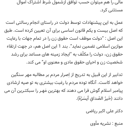
مالی را هم میتوان حسب توافق ازشمول شرط اشتراک اموال
مستثنی کرد.
عمل به این پیشنهادات توسط دولت در راستای انجام رسالتی است
که اصل بیست و یکم قانون اساسی برای آن تعیين کرده است. طبق
این اصل : “دولت موظف است حقوق زن را در تمام جهات با رعایت
موازین اسلامی تضمین نماید”. بند 1 این اصل هم، در جهت ارتقاء
حقوق زن، دولت را مکلّف به “ایجاد زمینه های مساعد برای رشد
شخصیت زن و احیای حقوق مادی و معنوی او” می کند.
تدابیر از این قبیل به تدریج از اِصرار مردم بر مطالبه مهر سنگین
خواهد کاست. آنگاه توده مردم با رغبت بیشتری به تو صیه ارشادی
پیامبر اسلام گوش فرا می دهند که بهترین مَهــر را سبکتــرین آن می
دانند (خَیرُ الصّداقِ أیسَرُهُ).
دکتر علی اکبر ریاضی
منبع : نشریه مأوی