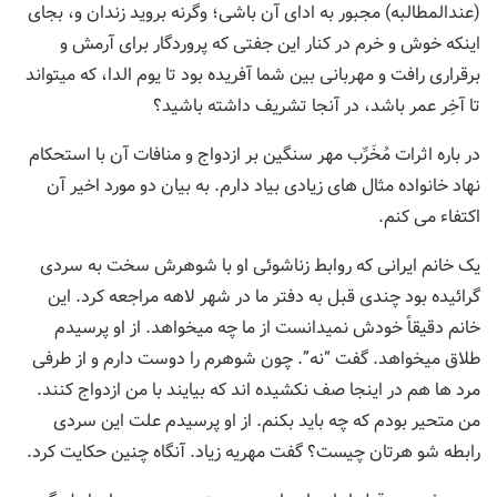
(عندالمطالبه) مجبور به ادای آن باشی؛ وگرنه بروید زندان و، بجای
اینکه خوش و خرم در کنار این جفتی که پروردگار برای آرمش و
برقراری رافت و مهربانی بین شما آفریده بود تا یوم الدا، که میتواند
تا آخِر عمر باشد، در آنجا تشریف داشته باشید؟
در باره اثرات مُخَرِّب مهر سنگین بر ازدواج و منافات آن با استحکام
نهاد خانواده مثال های زیادی بیاد دارم. به بیان دو مورد اخیر آن
اکتفاء می کنم.
یک خانم ایرانی که روابط زناشوئی او با شوهرش سخت به سردی
گرائیده بود چندی قبل به دفتر ما در شهر لاهه مراجعه کرد. این
خانم دقیقاً خودش نمیدانست از ما چه میخواهد. از او پرسیدم
طلاق میخواهد. گفت “نه”. چون شوهرم را دوست دارم و از طرفی
مرد ها هم در اینجا صف نکشیده اند که بیایند با من ازدواج کنند.
من متحیر بودم که چه باید بکنم. از او پرسیدم علت این سردی
رابطه شو هرتان چیست؟ گفت مهریه زیاد. آنگاه چنین حکایت کرد.