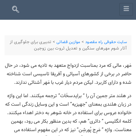
>
>
تدبیری برای جلوگیری از
سایت حقوقی راه مقصود
موازین قضائی
آثار شوم مهرهای سنگین و تعدیل ثروت بین زوجین
مَهر، مالی که مرد بمناسبت ازدواج متعهد به تادیه می شود، در حال
حاضر در برخی از کشورهای آسیائی و آفریقا تاسیسی است شناخته
شده و دارای کاربرد. لیکن مردم دیار غرب با مَهر آشنائی ندارند.
در هلند متر جمین آن را ” برایدسخَات” ترجمه میکنند. اما این واژه
در زبان هلندی بمعنای “جهیزیه” است و این وسایل زندگی است که
خانواده عروس برای استفاده در خانه شوهر به دختر اهداء میکنند.
کلمه انگلیسی ” دائری” هم، که بدین منظور بکار می رود، بهمین
معناست. واژه ” مَرِج پُورشِن” نیز که در این مفهوم استفاده می