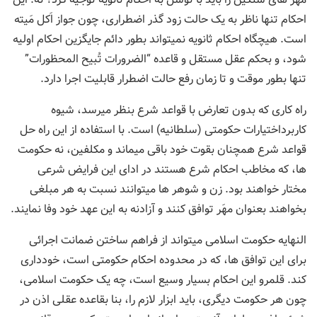
احکام تنها ناظر به یک حالت زود گذر اضطراری، چون جواز اَکل مَیته
است. هیچگاه احکام ثانویه نمیتواند بطور دائم جایگزین احکام اولیه
شود، و بحکم عقل مستقل و قاعده “الضرورات تُبیح المحظورات”
تنها بطور موقت و تا زمان رفع حالت اضطرار قابلیت اجرا دارد.
راه کاری که بدون تعارض با قواعد شرع بنظر میرسد، شیوه
کاربرداختیارات حکومتی (سلطانیه) است. با استفاده از این راه حل
قواعد شرع همچنان بقوت خود باقی میماند و مکلفین، نه حکومت
ها، که مخاطب احکام شرع هستند در ادای این فرایض شرعی
مختار خواهند بود. زن و شوهر ها میتوانند نسبت به هر مبلغی
بخواهند بعنوان مهَر توافق کنند و آزادنه به این عهد خود وفا نمایند.
النهایه حکومت اسلامی میتواند از فراهم ساختن ضمانت اجرائی
برای این توافق ها، که در محدوده احکام حکومتی است، خودداری
کند. قلمرو این احکام بسیار وسیع است، چه یک حکومت اسلامی،
چون هر حکومت دیگری، باید ابزار لازم را، بنا بقاعده عقلی اذن در