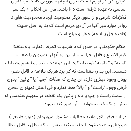
شیئی اذن در لوازم آنست، برای انجام ماموریتی که حسب قانون
اساسی به عهده گرفته است دارا باشد. مرز این احکام از یک سو
مُحَرَّمات شرعی و از سوی دیگر ممنوعیت ایجاد محدودیت های نا
روادر موارد غیر آنها در آزادی مردم است که بنا به اصل حلیت
(قاعده حِلّ یا اِباحه) حلال و مباح است.
احکام حکومتی، در حدی که با شرعیات تعارض ندارد، بالاستقلال
لازم الاتباع و قابل اجراست. از این رو آنها را نمیتوان با صفات
“اولیه” و ” ثانویه” توصیف کرد. این دو عدد ترتیبی مفاهیم متضایف
هستند. این بدان معناست که کار برد هریک ملازمه با قابل تصور
بودن وجود دیگری دارد، آن چنان که صفات “چپ” یا ” پائین” بدون
فرض وجود “راست” و ” بالا” معنا ندارد و فی المثل نمیتوان سخن
از سمت راست و چپ یا بالا و پائین یک نقطه، در مفهوم هندسی که
بیش از یک خط نمیتواند از آن عبور کند، نمود.
در این فرض مَهر مانند مطالبات مشمول مرورزمان (دیون طبیعی)
همچنان ماهیت خود را حفظ میکند، یعنی اینکه باطل یا قابل ابطال