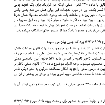
باید اجرا شود و تعدیل به آن تعلق نمی گیرد. حال مطابق با ماده ۲۳۰ قانون مدنی اینکه در قرارداد برای یک تعهد پولی
ا کمتر بکند. این در مورد تعهدات غیر پولی عمل می شد یعنی وقتی
ارت تاخیر روزانه یا ماهانه یا… هم وجود داشت، معمولاً همان شرط
ویه بدین صورت بود که اگر خسارت بسیار گزاف بود و به قول معروف از
را مراعات نماید. در بحث تعهدات پولی با توجه به اینکه بعداً این
لقی می‌کردند و معمولا دادگاهها از صدور حکم استنکاف می‌نمودند.
ارت تاخیر تادیه دین فقط در چارچوب مقررات قانون عملیات بانکی
رای وجوه و تسهیلات اعطایی بانک‌ها پیش‌بینی شده است. ولی در تمام دعاوی که
موضوع آن دین و از نوع وجه رایج است مطالبه و پرداخت خسارت تاخیر تادیه بر اساس ماده ۵۲۲ قانون آیین دادرسی مدنی
انجام می شود و شرط زیاده در تعهدات پولی ربای قرضی محسوب میشود. وجه التزام موضوع ماده ۲۳۰ قانون مدنی ناظر بر
ولی است و قسمت اخیر ماده ۵۲۲ قانون آیین دادرسی مدنی راجع به امکان مصالحه طرفین به نحو دیگر، ناظر
اد شده تا سقف شاخص تورم امری بوده و توافق بر بیشتر از آن بی
با این استدلال محاکم از پرداخت خسارت های تاخیر مطابق ماده ۲۳۰ قانون مدنی که بیان کرده بود حاکم نمی تواند آن را
️بنابراین این چالش در بین رویه قضایی محاکم مطرح و نهایتاً منجر به صدور رای وحدت رویه ۸۰۵ مورخ ۱۳۹۹/۱۰/۱۶