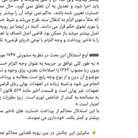
خسارت تعیین شده باشد، حاکم نمی تواند آن را بیشتر ی
که مثلاً دعوی الزام به انتقال سند طرح می‌شد و شرط خس
را مورد لحوق حکم قرار می دادند. البته در اینجا نیز ر
اصل بیشتر میشد باز ممکن بود قاضی اصل انصاف یا تعدیل 
را با تاخیر پرداخت و وجه التزام را نوعی «ربای قرضی» ت
️ اوج استدلال این بحث در نظریه مشورتی ۱۷۴۷ مورخ ۱۳۹۲/۰۹/۰۹ بود که چنین بیان می نمود:
« به طور کلی توافق بر جریمه به عنوان وجه التزام خس
بدون ربا مصوب ۱۳۶۲ با اصلاحات بعدی، ب
تعهدات غیر پ
به مصالحه به کمتر از شاخص تورم است. زیرا مقررات ی
اعتبار است.»
بیشتر و کمتر بکند، خودداری می نمودند.