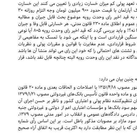
ک تعهد پولی کم میزان خسارت زیادی را تعیین می کنند این خسارت
قابل مطالبه و جبران است؟! مثلاً در پرونده ای برای یک آپارتمان با قیمت حدود ۹۰۰ میلیون تومان وجه التزام روزانه ۳۰
ه به قید اخیر رای وحدت رویه موضوع بحث قابل جبران و مطالبه
است؟! به عبارت دیگر با توجه به رای وحدت رویه ۸۰۵ و عموم و اطلاق ماده ۲۳۰ قانون مدنی، هر خسارتی قابل وفا و جبران
است و دادگاه ها باید آن را مورد لحوق حکم قرار دهند یا نه؟! و باید بررسی گردد که قید اخیر رای وحدت رویه ۸۰۵ آیا نوعی
 سنگین قراردادی است و یا اینکه می شود با تمسک به مفاهیمی از
وط قراردادی، عدم مغایرت با قوانین و مقررات پولی و نظریات
 تشتت های احتمالی را که خود این رای می تواند منشا آن ها باشد
انه در نقد این رای وحدت رویه البته چنانچه قابل نقد باشد، قرار
«مستفاد از مواد ۱۰، ۱۱، ۱۴ و ۳۷ قانون پولی و بانکی کشور مصوب ۱۳۵۱/۴/۱۸ با اصلاحات و الحاقات بعدی و ماده ۲۰ قانون
عملیات بانکی بدون ربا مصوب ۱۳۶۲/۶/۸ با اصلاحات بعدی و ماده واحده قانون تأسیس بانک‌های غیردولتی مصوب ۱۳۷۹/۱/۲۱
 تنظیم‌کننده نظام پولی و اعتباری کشور و ناظر بر حسن اجرای آن
م سود بانک‌ها و مؤسسات اعتباری اعم از دولتی و غیردولتی جنبه
آمره دارد. بنا به مراتب و با عنایت به ماده ۶ قانون آیین دادرسی دادگاه‌های عمومی و انقلاب در امور مدنی مصوب ۱۳۷۹،
 سود مازاد بر مصوبات مذکور باطل است. بر این اساس رأی شماره
ستان لرستان که با این نظر مطابقت دارد به اکثریت قریب به اتفاق آراء صحیح