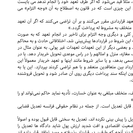
مثلاً قید می‌شود که اگر طرف تعهد خود را انجام ندهد می بایست
این چیزی است که در قانون به اصطلاح به آن «وجه التزام» می
هد قراردادی مقرر می‌کنند و بر آن تراضی می‌کنند که اگر آن تعهد
ف متخلف به مشروط له پرداخت گردد.»
م کلی و دیگری وجه التزام برای تاخیر در انجام تعهد که به صورت
که این شروط در قراردادها پیش‌بینی شد، اختلافاتی حادث و به محاکم
و بعضی دیگر از این تعهدات تعهدات غیر پولی. به عنوان مثال در
، مغازه، منزل و امثالهم را در راس موعدی تحویل خریدار دهد. یا در
ی بدهد، و یا سایر شروط مانند اینها و تعهد خریدار معمولاً این
داد بین متعاقدین منعقد و با هم تراضی کردند بپردازد. این یا به
دون اینکه سند پرداخت دیگری روی آن صادر شود و تحویل فروشنده
.
تخلف مبلغی به عنوان خسارت، تأدیه نماید حاکم نمی‌تواند او را
»
ی قابل تعدیل است. از جمله در نظام حقوقی فرانسه تعدیل قضایی
 را پیش بینی نکرده اند، تعدیل به سختی قابل قبول بوده و اصولاً
اظ وضعیت اقتصادی و افت شدید ارزش پول شاید دادگاه ها تعدیل را
کردند آنچه که طرفین در قرارداد پذیرفته و مورد توافق قرار داده اند