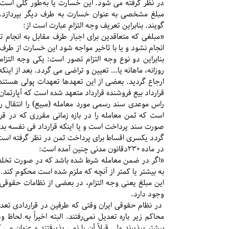
در نظر گرفته می شود. این خسارت یا به‌طور کلی است، 
مبلغ مشخصی به عنوان خسارت به طرف دیگر بپردازد. 
گویند. بنابراین تعریف وجه التزام عبارت است از:
«مبلغی که متعاقدین برای اجبار طرف مقابل به انجام تع
انجام نشود و یا با تاخیر مواجه شود این خسارت از طر
بنابراین دو نوع وجه التزام تصور است: یکی وجه التزا
روزانه، ماهانه یا… تعیین و تراضی می گردد. بعد از این
ارجاع گردید. بعضی از این تعهدها تعهدات پولی هستند 
قرارداد بیع فروشنده قرارداد متعهد شده است که آپارتمان
راس موعدی سند رسمی مورد معامله (مبیع) را انتقال رسم
است که ثمن معامله را در بازه زمانی مقرری که در قرار
صورت سند پرداخت است و یا اینکه قرارداد فی نفسه ب
گردد یکسری اقساط برای پرداخت ثمن در نظر گرفته است
در ماده ۲۳۰دقانون مدنی چنین آمده است:
«اگر در ضمن معامله شرط شده باشد که در صورت تخلف، م
به بیشتر یا کمتر از آنچه که ملزم شده است محکوم کند.
این مبلغ یعنی وجه التزام، در بعضی از نظامات حقوق
وجود دارد.
در نظام حقوقی ایران وقتی که طرفین در قراردادی تعدیل
محاکم زیر باره تعدیل نمی‌رفتند. البته اخیراً به لح
بیشتر بپذیرند ولی قبلاً آن را نمی پذیرفتند و عنوان می 