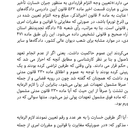
 دارد:«تعیین وجه التزام قراردادی به منظور جبران خسارت تأخیر
در ایفای تعهدات پولی، مشمول اطلاق ماده ۲۳۰ قانون مدنی و عبارت قسمت اخیر ماده ۵۲۲ قانون آیین دادرسی دادگاه‌های
عمومی و انقلاب در امور مدنی مصوب ۱۳۷۹ است و با عنایت به ماده ۶ قانون اخیرالذکر، مبلغ وجه التزام تعیین شده در
(نرخ تورم) باشد، در صورتی که مغایرتی با قوانین و مقررات امری
از جمله مقررات پولی نداشته باشد، معتبر و فاقد اشکال قانونی است. بنا به مراتب، رأی شعبه ۲۵ دادگاه تجدیدنظر استان
مازندران تا حدّی که با این نظر انطباق دارد به اکثریت آراء صحیح و قانونی تشخیص داده می‌شود. این رأی طبق ماده ۴۷۱
فری مصوب ۱۳۹۲ با اصلاحات بعدی، در موارد مشابه برای شعب دیوان عالی کشور، دادگاه‌ها و سایر
 نمی‌کردند این عموم حاکمیت داشت. یعنی اگر از عدم انجام تعهد
صول و بنا بر نظر کارشناسی و مطابق آنچه که احراز می شد که
کم قرار می دادند. ولی وقتی که طرفین تراضی کرده بودند و یک
نرخ مشخصی را برای تاخیر در انجام این تعهدات پیش‌بینی کرده بودند با توجه به عموم و اطلاق ماده ۲۳۰ قانون مدنی
وجود داشت که همچنان که گفته شد چون در رویه قضایی و از جمله
نظریه مشورتی گفته شده نظر بر این بوده که ماده ۲۳۰ صرفا مشمول تعهدات غیر پولی می‌شود، بنابراین آن را لازم الرعایه
نمی دانستند. ولی این رای وحدت رویه پس از صدور این تشتت را صرفاً از این حیث که آیا ماده ۲۳۰ قانون مدنی مشمول
 که ماده فوق مشمول تعهدات پولی نیز می‌شود. منتها سوالی که در
م بود.
یا اگر طرفین خسارت را به هر عدد و رقم تعیین نمودند لازم الرعایه
مذکور که: «در صورتیکه مغایرت با قوانین و مقررات امری از جمله