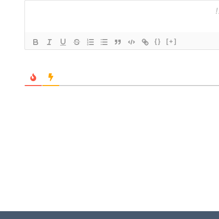
{}
[+]