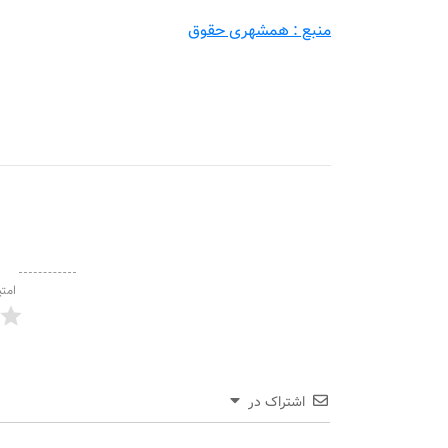
منبع : همشهری حقوق
امتی
اشتراک در