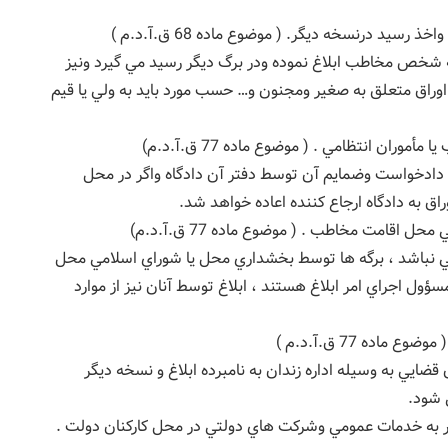
د درنسخه ديگر. ( موضوع ماده 68 ق.آ.د.م )
 به شخص مخاطب ابلاغ نموده ودر برگ ديگر رسيد مي گيرد ونيز
وراق متعلق به صغير ومجنون و… حسب مورد بايد به ولي يا قيم
ران انتظامي . ( موضوع ماده 77 ق.آ.د.م)
، دادخواست وضمايم آن توسط دفتر آن دادگاه واگر در محل
راق به دادگاه ارجاع كننده اعاده خواهد شد.
اقامت مخاطب . ( موضوع ماده 77 ق.آ.د.م)
مي نباشد ، برگه ها توسط بخشداري محل يا شوراي اسلامي محل
ل اجراي امر ابلاغ هستند ، ابلاغ توسط آنان نيز از موارد
ده 77 ق.آ.د.م )
 قضايي به وسيله اداره زندان به نامبرده ابلاغ و نسخه ديگر
ي شود.
ور به خدمات عمومي وشركت هاي دولتي در محل كاركنان دولت .