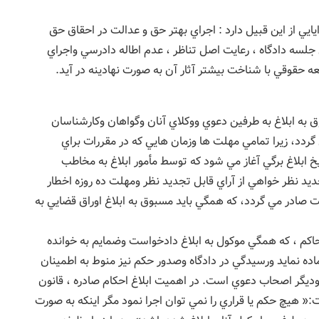
يايي از اين قبيل دارد : اجراي بهتر حق و عدالت در احقاق حق
لسه دادگاه ، رعايت اصل تناظر ، عدم اطاله دادرسي واجراي
ه حقوقي با شناخت بيشتر آثار آن به صورت نهادينه در آيد.
ق به ابلاغ به طرفين دعوي ووكلاي آنان وگواهان وكارشناسان
ردد، زيرا تمامي مهلت ها وزمان هايي كه در مقررات براي
خ ابلاغ برگي آغاز مي شود كه توسط مأمور ابلاغ به مخاطب
يد نظر خواهي از آراي قابل تجديد نظر ومهلت ده روزه اخطار
صادر مي گردد، كه همگي بايد مسبوق به ابلاغ اوراق قضايي به
اكم ، كه همگي موكول به ابلاغ دادخواست وضمايم به خوانده
ده نمايد ورسيدگي در دادگاه وصدور حكم نيز منوط به اطمينان
 وديگر اصحاب دعوي است. در اهميت ابلاغ احكام صادره ، قانون
 آورده است:« هيچ حكم يا قراري را نمي توان اجرا نمود مگر اينكه به صورت