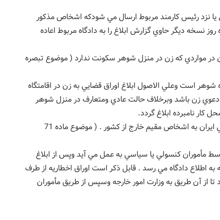
يني يا نزد رئيس كارمند مربوط ارسال مي شودكه اشخاص مذكور
 روز نسخه ديگر حاوي گزارش ابلاغ را به دادگاه مربوط اعاده
ن در مواردي كه زن در منزل شوهر سكونت ندارد ( موضوع تبصره
اه شوهر است وعلي الاصول ابلاغ اوراق قضايي به زن در اقامتگاه
 دعوي زن باشد وبرخلاف حالت عادي ومتعارف در منزل شوهر
 كار نامبرده ابلاغ گردد.
– ابلاغ اوراق قضايي توسط مأموران كنسولي يا سياسي ايران به اشخاص مقيم خارج از كشور . ( موضوع ماده 71
توسط مأموران كنسولي يا سياسي به عمل مي آيد وپس از ابلاغ
ه به اطلاع دادگاه مي رسد . قابل ذكر است اوراق اخطاريه از طرف
د تا از آن طريق به وزارت امور خارجه وسپس از طريق مأموران