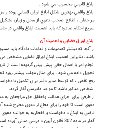
ابلاغ قانوني محسوب مي شود .
ابلاغ واقعي بهترين شكل ابلاغ اوراق قضايي بوده و مزا
مراجعان ، اطلاع اصحاب دعوي از محل و زمان تشكيل ج
سريع احكام صادره كه بايد اهميت ابلاغ واقعي در جامع
ابلاغ اوراق قضايي و اهميت آن
از آنجا كه بيشتر تصميمات واقدامات دادگاه بايد مسبو
باشد، بنابراين اهميت ابلاغ اوراق قضايي مشخص مي گ
انجام امر يا اعمال حقي پيش بيني گرديده است از تاري
تحويل داده مي شود . براي مثال مهلت بيشتر روزه تجد
رفع نقص ، كه توسط مدير دفتر براي تكميل دادخواست 
اشخاص مذكور باشد تا مواعد دادرسي آغاز گردد.
از طرفي براي اجراي عدالت واحقاق حق مراجعان به مح
دعوي است تا خود را براي دفاع از دعوي مطرح شده آما
قاضي به ابلاغ دادخواست يا اخطاريه به خوانده دعوي
گذار در ماده 302 قانون آيين دادرسي مدني