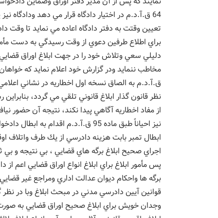
نمايند كه پس از آن مدير دفتر اوراق وضماين دادخواس
64 ق.آ.د.م در اختيار دادگاه قرار مي دهد ودادگاه ني
تعيين وقتت به دفتر دادگاه اعاده مي نمايد تا وقت دا
براي اطلاع طرفين دعوي از وقت رسيدگي به دست مأمور 
دليلي سعي وتلاش خود را در جهت ابلاغ اوراق قضا
ق.آ.د.م به الصاق نسخه اول اخطاريه در نشاني اعلامي خو
نظر قانون گذار ابلاغ قانوني تلقي مي گردد، بنابراي
از مفاد اخطاريه آگاهي پيدا نكند، نتيجه آن حضور نيا
نيز احياناً طبق ماده 95 ق.آ.د.م اقدا
ابطال تمبر بابت هزينه دادرسي از يك طرف واتلاف اوق
اجراي صحيح ابلاغ برگه هاي قضايي ، بي نتيجه و بي ث
پس مأمور ابلاغ براي ابلاغ انواع اوراق قضايي اعم از دا
برگه ها واحكام ديوان عدالت اداري ومراجع غير قضايي
قوانين آيين دادرسي مدني در مبحث ابلاغ وبا در نظر 
وجدان خويش براي ابلاغ صحيح اوراق قضايي به صورت صا