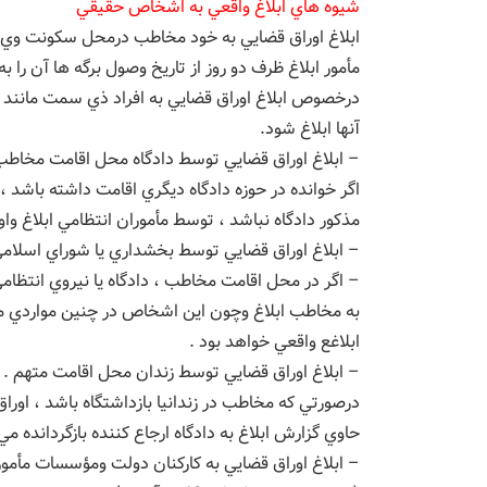
شيوه هاي ابلاغ واقعي به اشخاص حقيقي
ابلاغ اوراق قضايي به خود مخاطب درمحل سكونت وي واخذ رسي
مأمور ابلاغ ظرف دو روز از تاريخ وصول برگه ها آن را
درخصوص ابلاغ اوراق قضايي به افراد ذي سمت مانند ا
آنها ابلاغ شود.
– ابلاغ اوراق قضايي توسط دادگاه محل اقامت مخاطب يا مأمو
اگر خوانده در حوزه دادگاه ديگري اقامت داشته باشد 
مذكور دادگاه نباشد ، توسط مأموران انتظامي ابلاغ واو
– ابلاغ اوراق قضايي توسط بخشداري يا شوراي اسلامي محل 
– اگر در محل اقامت مخاطب ، دادگاه يا نيروي انتظا
به مخاطب ابلاغ وچون اين اشخاص در چنين مواردي مسؤو
ابلاغع واقعي خواهد بود .
– ابلاغ اوراق قضايي توسط زندان محل اقامت متهم . ( موضوع ما
درصورتي كه مخاطب در زندانيا بازداشتگاه باشد ، اوراق
حاوي گزارش ابلاغ به دادگاه ارجاع كننده بازگردانده م
– ابلاغ اوراق قضايي به كاركنان دولت ومؤسسات مأم