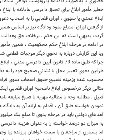
حضوري يا به صورت دادنامه يا رونوشت گواهي شده آن ب
خطير مأمور ابلاغ براي تحقق دادرسي عادلانه با ابلا
ابلاغ عمدي يا سهوي ، اوراق قضايي را به اصحاب دعوي 
از گرفتن اوراق امتناع نمود ودادگاه نيز بر اساس هم
گردد، بديهي است كه اين حكم ، برخلاف حق وعدالت ص
در ادامه در مرحله ابلاغ حكم محكوميت ، همين مأمور 
وبا اين گزارش دوباره به نحوي ديگر موجبات قطعي شد
چرا كه طبق ماده 79 قانون آيين دادرسي 
طرفين دعوي تغيير محل يا نشاني صحيح خود را به دفتر د
محسوب شده وزمينه تضييع حقوق اصحاب دعوي فراه
مثالي ديگر درخصوص ابلاغ ناصحيح اوراق قضايي اين
قبيل : مطالبه وجه يا مطالبه مهريه يا فسخ مبايعه نامه
نمودن خواسته طبق آن ، اقدام به ارائه آن به دادگاه 
به ميزان دو درصد خواسته را به عنوان هزينه دادرسي 
اما بسياري از مراجعان با سمت خواهان پرونده وبا و