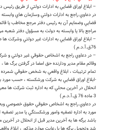
– ابلاغ اوراق قضايي به ادارات دولتي از طريق رئيس دفتر مر
در دعاوي راجع به ادارات دولتي وسازمان هاي وابست
قضايي وضمايم آن به رئيس دفتر مرجع مخاطب يا قائم
مراجع بالا يا وابسته به دولت به مسؤول دفتر شعبه مربوط يا 
– ابلاغ اوراق قضايي به ادارات غير دولتي وشركت ها طر
76ق.آ.د.م )
– در دعاوي راجع به اشخاص حقوقي غير دولتي و ش
وقائم مقام مدير ودارنده حق امضا در گرفتن برگ ها ، 
تمام ترتيبات ، ابلاغ واقعي به شخص حقوقي شمرده 
-ابلاغ اوراق قضايي به شركت ورشكسته ، حسب مورد به 
3 ماده 76 ق.آ.د.م )
در دعاوي راجع به اشخاص حقوقي حقوق خصوصي وبه
مورد به اداره تصفيه وامور ورشكستگي يا مدير تصفي
باشد برگه ها به آخرين مدير قبل از انحلال در آخرين
شد وتحويل برگه ها با رعايت موارد مذكور ، ابلاغ 