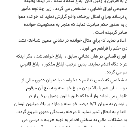
ه طرفين يا وكيل آنان ابلاغ شده باشد» . در اينجا وظيفه
غ صحيحي اوراق قضايي ، مشخص مي گردد . زيرا چنانچه مأمور
نرساند وبراي امثال برخلاف واقع گزارش نمايد كه خوانده دعوا
ين به صدور حكم مبادرت نمايد كه منجر به محكوميت خوانده
ادر گرديده است .
اعلام نمايد كه براي مثال خوانده در نشاني معين شناخته نشد
ن حكم را فراهم مي آورد .
مدني ، ابلاغ اوراق قضايي در هان نشاني سابق ، ابلاغ خواهدشد ، مگر اينكه
ادگاه اعلام نمايند. بدين ترتيب ابلاغ مذكور ، ابلاغ قانوني
م مي گردد.
كه شخصي كه ضمن تنظيم دادخواست با عنوان دعوي مالي از
 و…. ، آن هم با بالا بودن مبلغ خواسته وبه تبع آن مرقوم
حقوقي مي نمايد واز آنجا كه طبق قانون وصول برخي از در
آمدهاي دولتي بايد در مرحله بدوي تا مبلغ يك ميليون تومان به ميزان 5/1 درصد خواسته و مازاد بر يك ميليون تومان
اقدام به ابطال تمبر نمايد تا مرحله رسيدگي دعوي شروع گردد،
جود مشكلات مالي به سختي اقدام به تهيه هزينه دادرسي مي