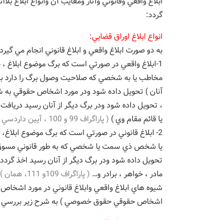
ابلاغ واقعي وقانوني وآثار ومعايب آن وانواع ابلاغ بلا
گردد:
انواع ابلاغ اوراق قضايي:
به دو صورت ابلاغ واقعي و ابلاغ قانوني انجام مي گيرد.
1-ابلاغ واقعي در صورتي است كه برگ موضوع ابلاغ
مخاطب يا به شخصي كه صلاحيت وصول برگ را دارد براي
آنان ) تحويل داده شود ودر مورد اشخاص حقوقي به ش
، تحويل داده شود ودر برگ ديگر از آنان رسيد دريافت
يا قائم مقام وي )
( پاراگراف 99 و 100 ، آيين داردسي مدني ن شمس، جلد 2 ، دوره بنيادي ، دراك ، 1388)
2- ابلاغ قانوني در صورتي است كه برگ موضوع ابل
يا شخص ذي سمت يا شخصي كه به طور قانوني مسوؤل 
تحويل داده شود ودر برگ ديگر از آنان رسيد اخذ گر
مادر ، خواهر ، برادر و…
( پاراگراف 109و 111، همان )
شيوه هاي ابلاغ واقعي وابلاغ قانوني در مورد اش
اشخاص حقوقي حقوق خصوصي ) به شرح زير بررسي م