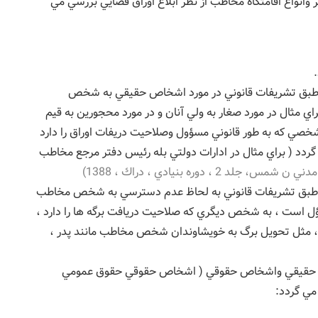
اثر وانواع اقامتگاه مخاطب از نظر ابلاغ اوراق قضايي بررسي مي
 ، طبق تشريفات قانوني در مورد اشخاص حقيقي به شخص
 مثال در مورد صغار به ولي آنان و در مورد محجورين به قيم
خصي كه به طور قانوني مسؤول وصلاحيت دريفات اوراق را دارد
 گردد ( براي مثال در ادارات دولتي بله رئيس دفتر مرجع مخاطب
اغ، طبق تشريفات قانوني به لحاظ عدم دسترسي به شخص مخاطب
است ، به شخص ديگري كه صلاحيت دريافت برگه ها را دارد ،
دد، مثل تحويل برگ به خويشاوندان شخص مخاطب مانند پدر ،
خاص حقيقي واشخاص حقوقي ( اشخاص حقوقي حقوق عمومي
ي گردد: