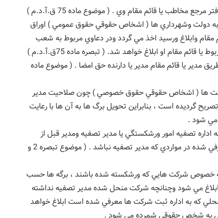
جع مخاطب يا قائم مقام وي . ( موضوع ماده 75 ق.آ.د.م )
ه به دولت وشهرداري ها ( اشخاص حقوقي حقوق عمومي ) اوراق
 مقام وابلاغ ورسيد اخذ مي گردد ودر دعاوي مربوط به شعب
قائم مقام او ابلاغ خواهد شد. ( تبصره ماده 75ق.آ.د.م )
يق مدير يا قائم مقام مدير يا دارنده حق امضا . ( موضوع ماده
ركت ها ( اشخاص حقوقي حقوق خصوصي ) چون صلاحيت مدير
تصريح گرديده است ، بنابراين تحويل برگ ها به آن ها با رعايت
مي شود .
اداره تصفيه امور ورشكستگي يا مدير تصفيه ومدير قبل از
انحلال در آخرين محلي كه به اداره ثبت شركت ها معرفي شده در مواردي كه مدير تصفيه نباشد . ( موضوع تبصره 2 و
 خصوص شركت هايي كه ورشكسته شده باشند ، برگه ها حسب
ه ابلاغ مي شود وچنانچه شركت منحل شده مدير تصفيه نداشته
 محلي كه به اداره ثبت شركت ها معرفي شده است ابلاغ خواهد
واقعي به شخص حقوقي شمرده مي شود .