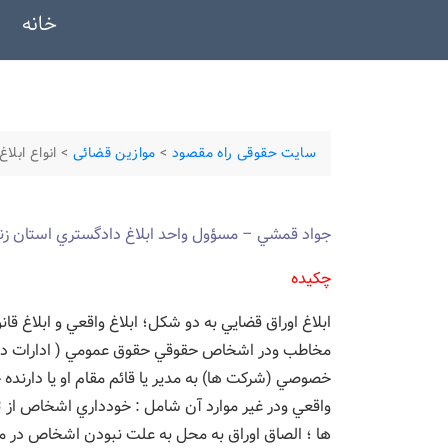
خانه
سایت حقوقی راه مقصود
>
موازین قضائی
>
انواع ابلا
جواد قمشي – مسؤول واحد ابلاغ دادگستري استان زن
چكيده
ابلاغ اوراق قضايي به دو شكل؛ ابلاغ واقعي و ابلاغ 
مخاطب ودر اشخاص حقوقي حقوق عمومي ( ادارات دولت
خصوصي (شركت ها) به مدير يا قائم مقام او يا دارنده 
واقعي ودر غير موارد آن شامل : خودداري اشخاص از ت
ها ؛ الصاق اوراق به محل به علت نبودن اشخاص در مح