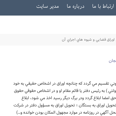
ارتباط با ما
درباره ما
مدیر سایت
غ اوراق قضايي و شيوه هاي اجراي آن
جان
قانوني تقسيم مي گردد كه چنانچه اوراق در اشخاص حقيقي به خود
ي ) به رئيس دفتر يا قائم مقام او و در اشخاص حقوقي حقوق
حق امضا ابلاغ گردد ودر برگ ديگر رسيد اخذ مي شود، ابلاغ
حويل اوراق به بستگان ؛ تحويل اوراق به مسؤول دفتر در شركت
ل آگهي در روزنامه در موارد مجهول المكان بودن خوانده و…)