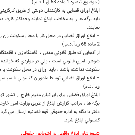
( موضوع تبصره 1 ماده 68 ق.آ.د.م )
ابلاغ اوراق قضايي به كاركندان دولتي از طريق كارگز
بايد برگه ها را به مخاطب ابلاغ نمايند وحداكثر ظرف ده
نمايند.
– ابلاغ اوراق قضايي در محل كار يا محل سكونت زن 
2 ماده 68 ق.آ.د.م )
از آنجايي كه طبق قانوني مدني ، اقامتگاه زن ، اقامتگ
شوهر ،امري قانوني است ، ولي در مواردي كه خوانده
سكونت نداشته باشد ، بايد اوراق در محل سكونت يا محل
ق.آ.د.م)
ابلاغ اوراق قضايي براي ايرانيان مقيم خارج از كشور 
برگه ها ، مراتب گزارش ابلاغ از طريق وزارت امور خارج
دفتر دادگاه به اداره حقوقي قوه قضائيه ارسال مي گرد
كنسولي ابلاغ شود.
شيوه هاي ابلاغ واقعي به اشخاص حقوقي