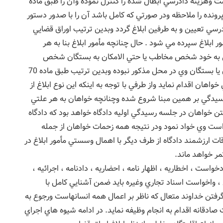
ت وهزينه دادرسي ابطال شده را كنترل نموده وآن را طبق ماده
ز پرونده را ملاحظه ودر صورتي كه كامل باشد آن را با صدور دستور
درسي تعيين و به طرفين ابلاغ گردد وبدين ترتيب اوراق قضايي
ابلاغ سپرده مي شود . حال چنانچه مأمور ابلاغ بنا به هر
يي به خود شخص مخاطب يا حتي الامكان به بستگان شخص
مخاطب ننمايد ودر گزارش خود اعلام نمايد كه خواهان يا بستگان وي در محل مذكور نبوده وبدين ترتيب طبق ماده 70
اهان اقدام نمايد واز طرفي با توجه به اينكه اين نوع ابلاغ از
ن رسيدگي بر همين مبنا شروع شده وچنانچه خواهان به هر علتي
فتن خواهان در جلسه رسيدگي اوليه دادگاه خواهد بود كه دادگاه
م به ابطال دادخواست وي خواد نمود ودر نتيجه همه زحمات خواهان از جمله
ات ارزشمند دادگاه از طرف ديگر با اهمال وسستي مأمور ابلاغ در
مر خواهد ماند.
دخواست ، اخطاريه ، اظهار نامه ، احضاريه ، دادنامه ، اجرائيه ،
 ، واخواست اسناد تجاري وغيره بايد ضمن آشنايي كامل با
گرفتن خداوند متعال كه ناظر بر اعمال همه انسانهاست ورجوع به
دقانه اقدام به انجام وظيفه نمايد. در ادامه شيوه هاي اجراي