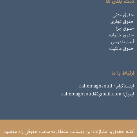
دسته بندی ها
حقوق مدنی
حقوق تجاری
حقوق جزا
حقوق خانواده
آیین دادرسی
حقوق مالکیت
ارتباط با ما
اینستاگرام : rahemaghsoud
ایمیل: rahemaghsoud@gmail.com
کلیه حقوق و امتیازات این وبسایت متعلق به سایت حقوقی راه مقصود