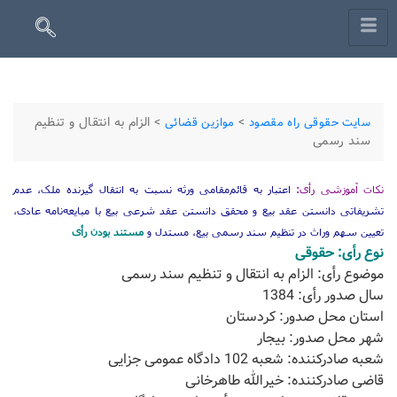
>
>
الزام به انتقال و تنظیم
سایت حقوقی راه مقصود
موازین قضائی
سند رسمی
نکات آموزشی رأی:
اعتبار به قائم‌مقامی ورثه نسبت به انتقال گیرنده ملک، عدم
تشریفاتی دانستن عقد بیع و محقق دانستن عقد شرعی بیع با مبایعه‌نامه عادی،
تعیین سهم وراث در تنظیم سند رسمی بیع، مستدل و
مستند بودن رأی
نوع رأی: حقوقی
موضوع رأی: الزام به انتقال و تنظیم سند رسمی
سال صدور رأی: 1384
استان محل صدور: کردستان
شهر محل صدور: بیجار
شعبه صادرکننده: شعبه 102 دادگاه عمومی جزایی
قاضی صادرکننده: خیرالله طاهرخانی