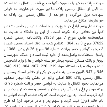
خوانده پلاک مذکور را به مورث آنها به بیع قطعی انتقال داده است؛
اما قبل از انتقال رسمی پلاک مذکور مورث خواهان‌ها به فیض
شهادت نایل می‌گردد و خوانده از انتقال رسمی این پلاک به
خواهان‌ها امتناع می‌نماید.
خوانده علی‌رغم ابلاغ در هیچ‌یک از جلسات دادرسی حاضر نشده و
کتباً نیز دفاعی ارائه نکرده است، از این رو دادگاه با عنایت به
مبایعه‌نامه عادی مورخ 7 مهر 1363، وکالت‌نامه رسمی شماره
37622 مورخ 3 دی 1364 تنظیم شده در دفتر اسناد رسمی شماره
3 بیجار، گواهی حصر وراثت شماره 96 مورخ 26 فروردین 1368 و
پاسخ استعلامات واصل‌شده از اداره ثبت اسناد و املاک شهرستان
بیجار و بانک مسکن شعبه بیجار خواسته خواهان‌ها را وارد تشخیص
داده و خوانده را به استناد مواد 219، 220، 907، 904، 913، 940،
946 و 947 قانون مدنی به حضور در یکی از دفاتر اسناد رسمی و
انتقال رسمی پلاک 580 اصلی واقع در بخش یک بیجار محکوم
می‌نماید. نحوه انتقال با عنایت به گواهی حصر وراثت شماره 96 که
ورثه مرحوم (غ-ن) در آن پدر و مادر و همسر و سه دختر و یک پسر
قید گردیده است. به این صورت است که یک هشتم قیمت اعیانی به
نام خانم (م-ل) ثبت گردد و سهم پدر و مادر مرحوم (ن) که طرح
دعوا ننموده‌اند به میزان هر کدام یک‌ششم از عرصه و اعیان پلاک