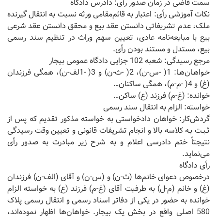
سمت قاضی در زمان صدور رأی: دادرس دادگاه
نکات آموزشی رأی: اعتبار به قائم‌مقامی ورثه نسبت به انتقال گیرنده
ملک، عدم تشریفاتی دانستن عقد بیع و محقق دانستن عقد شرعی
بیع با مبایعه‌نامه عادی، تعیین سهم وراث در تنظیم سند رسمی
بیع، مستدل و مستند بودن رأی.
مرجع رسیدگی: شعبه 102 جزایی دادگاه عمومی بیجار
خـواهـان‌هـا: 1( -س-ن)، 2( -ث-ن) و 3( -1لف-ن)، همگی فرزندان
(غ) و 4( -م-م)، همگی ساکنان…
خوانده: (غ-م) فرزند (ع) ساکن…
خواسته: الزام به انتقال سند رسمی
گردش‌کار: خواهان دادخواستی به خواسته مذکور تقدیم که پس از
ثـبـت بـه کلاسه بالا و انجام تشریفات قانونی و تعیین وقت رسیدگی
نتیجتاً ختم دادرسی اعلام و به شرح زیر مبادرت به صدور رأی
می‌نماید.
رأی دادگاه
درخصوص دعوای خانم‌ها (ث-ن) و (س-ن) و آقای (الف-ن) فرزندان
(غ) و خانم (م-ل) به طرفیت آقای (غ-م) فرزند (ع) به خواسته الزام
خوانده به حضور در یکی از دفاتر اسناد رسمی و انتقال رسمی پلاک
580 اصلی واقع در بخش یک بیجار. خواهان‌ها اظهار نموده‌اند،