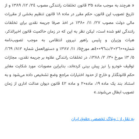
« هرچند به موجب ماده ‌٣٥ قانون تخلفات رانندگی مصوب ‌٢٤/ ‌١٢/ ‌١٣٨٩ و از
تاریخ تصویب این قانون، حکم مقرر در ماده ‌١٨ قانون تنظیم بخشی از مقررات
مالی دولت مصوب ‌٢٧/ ‌١١/ ‌١٣٨٠ در اخذ صرفا جریمه نقدی برای تخلفات
رانندگی لغو شده است، لیکن نظر به این که در زمان حاکمیت قانون اخیرالذکر،
هیات وزیران و پلیس راهور نیروی انتظامی به موجب تصویب‌نامه
شماره‌٢٠٢٦٠٠/ت‌٤٠٠٩٦هـ مورخ‌٥/ ‌١١/ ‌١٣٨٧ و دستورالعمل شماره ‌٨١٢/ ‌١٦٩/
‌٥/ ‌١٣ مورخ ‌٣٠/ ‌٢/ ‌١٣٨٨، در تخلفات رانندگی علاوه بر جریمه نقدی، مجازات
توقیف خودرو را نیز پیش بینی کرده‌اند، بنابراین مصوبات مورد شکایت مغایر
حکم قانونگذار و خارج از حدود اختیارات مراجع وضع تشخیص داده می‌شود و به
استناد بند یک ماده ‌١٩، ماده‌٢٠ و ماده ‌٤٢ قانون دیوان عدالت اداری از زمان
تصویب ابطال می‌شوند.»
به نقل از : وبلاگ تخصصی حقوق ایران