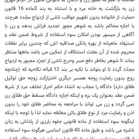
زن به بازگشت به خانه مرد و با استناد به بند 3ماده 16 قانون
حمایت از خانواده بدون تفهیم عواقب ناشی از ازدواج مجّدد هرچند
با اجازه محاکم باشد به شوهر مجوز تجدید فراش بدهد و زن با
آگاهی از میسور بودن امکان سوء استفاده از شروط ضمن عقد و
استیفاد ماهیانه از بهره بانکی صداقیه اش که چندین برابر نفقات
محروم شده از آن بعلت استنکاف از تمکین می باشد ماهها منتظر
بماند تا شوهر بخاطر دفع عسر وحرج ناشی از تجرّد مجبور به ازدواج
مجدّد گردد تا او بتواند با تکیه بر بند 12 قباله نکاحیه که (چنانچه
زوج بدون رضایت زوجه همسر دیگری اختیارکند زوجه حق توکیل
طلاق دارد) دادگاه را مجاب به انشاء حکم احراز تخلف مرد از شرط
ضمن عقد بعنوان یک بزه و اینکه اجازه دادگاه مسقط حق طلاق زن
نمی گردد و زن می تواند با مراجعه به محاضر طلاق خود را بدون
اذن و رضایت مرد از نوع طلاق بائن مطلقه نماید لذا با توجه با اینکه
اینگونه سوء استفاده از ماده قانونی جلوه بارزی از پاداش به زنان
ناشزه می باشد و طبق ماده 40 قانون اساسی هرگونه سوء استفاده
از قانون ممنوع می باشد واینکه چرا مرد باید توسط محاکم قضایی