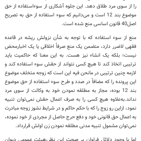
را از سوی مرد طلاق دهد. این جلوه آشکاری از سوءاستفاده از حق
موضوع بند 12 است و می‌دانیم که سوء استفاده از حق به تصریح
اصل40 قانون اساسی منع شده است.
منع از سوء استفاده که با توجه به شأن نزولش ریشه در قاعده
فقهی لاضرر دارد، متضمن یک منع صرفاً اخلاقی یا یک اخبارمحض
نیست؛ بلکه یک انشاء نیز هست. به این معنا که حاکمیت باید
ترتیبی اتخاذ کند تا هیچ کسی نتواند از حقش سوء استفاده کند و
لازمه چنین ترتیبی در مانحن فیه این است که زوجه متخلف موضوع
این پرونده را که مضافاً در صدد و طرح سوء استفاده از حق موضوع
بند 12 بوده، مجاز به مطلقه نمودن خود به وکالت از سوی مرد
نداند.به‌علاوه هیچ کسی را به صرف اعمال حقش نمی‌توان تنبیه
نمود، ازاین رو زوج را که با حکم حاکم و در شرایط نشوز زوجه مبادرت
به اعمال حق قانونی خود و دفع حرج حاصل از مجردی از خود نموده،
نمی‌توان مشمول تنبیه مدنی مطلقه نمودن زن اولش قرارداد.
اما با وجود دلائل فراوان بر صحت این نظر،هیئت عمومی دیوان