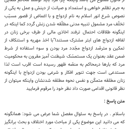
به جرم تظلم خواهی و استمداد و صیانت از دینش و عمل به یکی از
نصوص شرع انور اسلام به نام ازدواج و با اغماض از قصور مسبّب
تخلّف مرد مشمول تنبیه مدنی مطلّقه شدن زنش گردد کما اینکه در
اینگونه طلاقات احتمال ترفند اخاذی مالی از طرف برخی زنان در
لفافه ازدواج های ابتر مشترک مستندا”با اخذ مهریه و استنکاف از
تمکین و مترصّد ازدواج مجّدد مرد بودن و سوء استفاده از شرط
ضمن عقد بعنوان یک مستمسّک شیطنت آمیز مقرون به محکومیت
مرد که بارها درمحاکم به منصّه ظهور رسیده است اقرب است لذا
مستدعی است جهت تنویر افکار و شرعی بودن ازدواج با اینگونه
زنان مطلقه متمکّن و نفس نحوه مطلقه شدنشان واینکه میتوان از
نظر قانونی اقدامی صورت داد نظر خود را مرقوم فرمایید
متن پاسخ :
باسلام . در پاسخ به سئوال مفصل شما عرض می شود: همانگونه
که می دانید این موضوع یکی از مباحث مورد اختلاف و بحث برانگیز