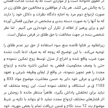
در حقوق خانواده است و از مواردی است که به شدت عدالت قضائی
را به چالش می کشد. هر یک ار موافقین و مخالفین حق طلاق زن در
صورت ازدواج دوم مرد به اجازه دادگاه نظرات و دلائل خود را دارند
که ما آنها را به صورت دسته بندی و مشخص در موازین قضائی آورده
ایم و برای پرهیز از اطاله از تکرار آن خودداری می کنیم . اما نظر
شخصی بنده در جهت مخالفت با حق طلاق در فرض سئوال است.
زیراعلاوه بر فتاوا قاعده منع سوء استفاده از حق نیز عدم طلاق را
توجیه می‌کند. با این توضیح که زوجه که به صرف ادعا ثابت نشده
مورد ضرب واقع شده و اخراج از منزل توسط زوج تمکین ننموده و
حتی با وصف محکومیت قطعی به تمکین ناشزه مانده و ازدواج
مجدد را هم تجویز ننموده، در واقع از ایفای وظیفه شرعی و تعهد
قراردادی و عرفی خود دایر به حسن معاشرت موضوع مواد 833 و
1103 ق.م. استنکاف و تخلف نموده است. این زوجه متخلف که
نباید برای تخلفش پاداش بگیرد، ظاهراً منتظر مانده تا زوجش بر
اثر فشارهای مختلف ازدواج مجدد نماید تا او بتواند با تکیه بر شرط
موضوع بند 12 سند نکاح و ضمن دریافت تمام یا بعض مهریه، خود