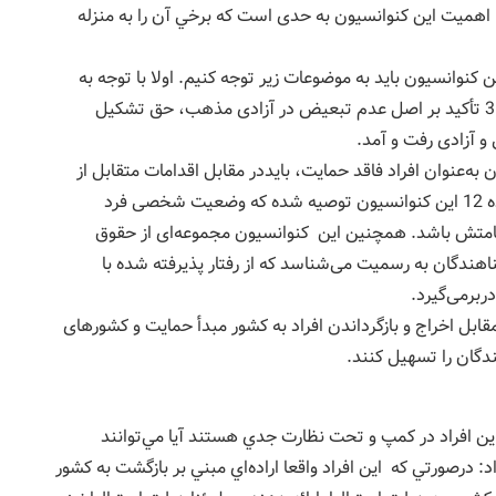
همیت این کنوانسیون به حدی است که برخي آن را به منزله
انسیون 1951 تاكيد كرد: در اين كنوانسيون بايد به موضوعات زير توجه كنيم. اولا با توجه به
ماده 1 تعریف واژه پناهنده چيست. ثانيا مطابق ماده 3 تأکید بر اصل عدم تبعیض در آزادی مذهب، حق تشکیل
و آزادی رفت و آمد.
پناهندگان به‌عنوان افراد فاقد حمایت، بايددر مقابل اقدامات متقابل از
سوی دولت‌ها مصون‌باشند. وي ادامه داد: مطابق ماده 12 اين کنوانسیون توصیه شده که وضعیت شخصی فرد
قامتش باشد. همچنين اين کنوانسیون مجموعه‌ای از حقوق
ناهندگان به رسمیت می‌شناسد که از رفتار پذیرفته شده با
دربرمی‌گیرد.
ابل اخراج و بازگرداندن افراد به کشور مبدأ حمایت و کشورهای
گان را تسهیل كنند.
 اين افراد در كمپ و تحت نظارت جدي هستند آيا مي‌توانند
 درصورتي كه اين افراد واقعا اراده‌اي مبني بر بازگشت به كشور