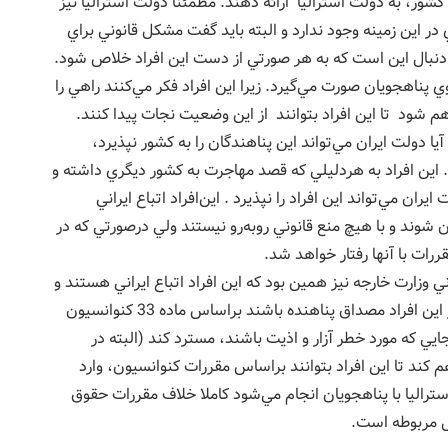
شور، به دولت استراليا ارائه دهند. مطمئنا دولت استراليا نيز
در اين زمينه وجود ندارد و البته بايد گفت مشكل قانوني براي
به دنبال اين است كه به هر صورتي از دست اين افراد خلاص شود.
 پناهجويان صورت مي‌گيرد. زيرا اين افراد فكر مي‌كنند راهي را
اهم شود تا اين افراد بتوانند از اين وضعيت نجات پيدا كنند.
 دولت ايران مي‌تواند اين پناهندگان را به كشور نپذيرد،
د. اين افراد به هردليلي كه قصد مهاجرت به كشور ديگري داشته و
ن مي‌تواند اين افراد را نپذيرد . اين‌افراد اتباع ايراني
 شوند و با هيچ منع قانوني روبه‌رو نيستند ولي درصورتي كه در
ات با آنها رفتار خواهد شد.
ني وزارت خارجه نيز همين بود كه اين افراد اتباع ايراني هستند و
هرزماني بخواهند مي‌توانند به كشور بازگردند. حال اگر اين افراد مصداق پناهنده باشند براساس ماده 33 كنوانسيون
به جايي كه مورد خطر آزار و اذيت باشند، ‌مسترد كند (البته در
 كند تا اين افراد بتوانند براساس مقررات كنوانسيون، وارد
تراليا با پناهجويان انجام مي‌شود كاملا خلاف مقررات حقوق
كل مربوطه است.