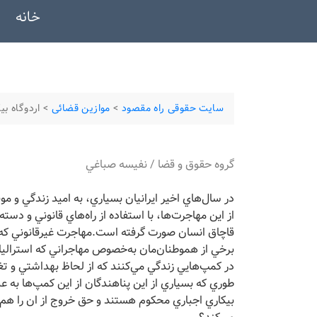
خانه
سایت حقوقی راه مقصود
>
موازین قضائی
>
اردوگاه بي
گروه حقوق و قضا / نفيسه صباغي
در سال‌هاي اخير ايرانيان بسياري، به اميد زندگي و 
از اين مهاجرت‌ها، با استفاده از راه‌هاي قانوني و دسته
قاچاق انسان صورت گرفته است.مهاجرت غيرقانوني كه 
برخي از هموطنان‌مان به‌خصوص مهاجراني كه استراليا ر
در كمپ‌هايي زندگي مي‌كنند كه از لحاظ بهداشتي و تغذ
طوري كه بسياري از اين پناهندگان از اين كمپ‌ها به عن
بيكاري اجباري محكوم هستند و حق خروج از ان را هم ندا