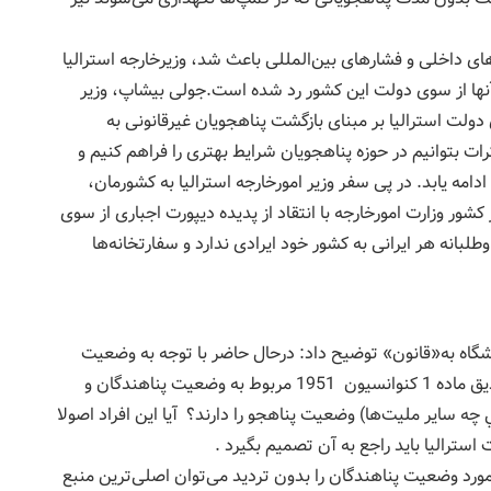
ی داخلی و فشارهای بین‌المللی باعث شد، وزیرخارجه استرالیا
 آنها از سوی دولت این کشور رد شده است.جولی بیشاپ، وزیر
ولت استرالیا بر مبنای بازگشت پناهجویان غیرقانونی به
ات بتوانیم در حوزه پناهجویان شرایط بهتری را فراهم کنیم و
ه یابد. در پی سفر وزیر امورخارجه استرالیا به کشورمان،
شور وزارت امورخارجه با انتقاد از پدیده دیپورت اجباری از سوی
لبانه هر ایرانی به کشور خود ایرادی ندارد و سفارتخانه‌ها
نشگاه به‌«قانون» توضيح داد: درحال حاضر با توجه به وضعيت
فعلي و با توجه به قوانين بين‌المللي و بر اساس مصاديق ماده 1 كنوانسيون 1951 مربوط به وضعيت پناهندگان و
 چه ساير مليت‌ها) وضعيت پناهجو را دارند؟ آيا اين افراد اصولا
استراليا بايد راجع به آن تصميم بگيرد .
نشگاه ادامه داد:کنوانسیون 1951 ژنو در مورد وضعیت پناهندگان را بدون تردید می‌توان اصلی‌ترین منبع