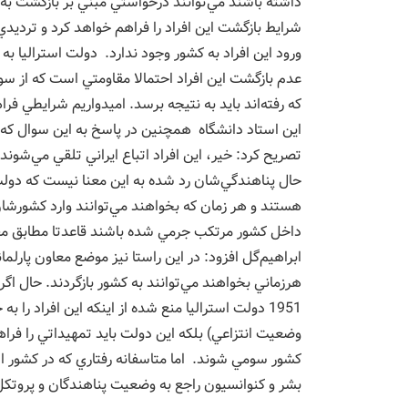
داشته باشند مي‌توانند درخواستي مبني بر بازگشت به ك
شرايط بازگشت اين افراد را فراهم خواهد كرد و ترديدي 
ورود اين افراد به كشور وجود ندارد. دولت استراليا 
عدم بازگشت اين افراد احتمالا مقاومتي است كه از سوي
كه رفته‌اند بايد به نتيجه برسد. اميدواريم شرايطي فر
اين استاد دانشگاه همچنين در پاسخ به اين سوال كه آيا
تصريح كرد: خير، اين افراد اتباع ايراني تلقي مي‌شون
حال پناهندگي‌شان رد شده به اين معنا نيست كه دولت ايرا
هستند و هر زمان كه بخواهند مي‌توانند وارد كشورشان
داخل كشور مرتكب جرمي شده باشند قاعدتا مطابق مقرر
ابراهيم‌گل افزود: در اين راستا نيز موضع معاون پارلما
1951 دولت استراليا منع شده از اينكه اين افراد را 
وضعيت انتزاعي) بلكه اين دولت بايد تمهيداتي را فراهم
كشور سومي شوند. اما متاسفانه رفتاري كه در كشور اس
بشر و كنوانسيون راجع به وضعيت پناهندگان و پروت