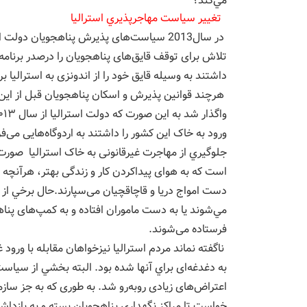
مي‌كند؟
تغيير سياست مهاجر‌پذيري استراليا
در سال2013 سیاست‌های پذیرش پناهجویان دو
تلاش برای توقف قایق‌های پناهجویان را درصدر برنامه‌
داشتند به وسیله قایق خود را از اندونزی به استرالیا ب
هرچند قوانین پذیرش و اسکان پناهجویان قبل از این
ورود به خاک این کشور را داشتند به اردوگاه‌هایی می‌ف
جلوگيري از مهاجرت غیرقانونی به خاک استرالیا صورت مي
است که به هوای پیداکردن کار و زندگی بهتر، هرآنچه دار
دست امواج دریا و قاچاقچیان می‌سپارند.حال برخي از ا
مي‌شوند یا به دست ماموران افتاده و به کمپ‌های پناه
فرستاده می‌شوند.
ناگفته نماند مردم استراليا نيزخواهان مقابله با ورود
به دغدغه‌ای براي آنها شده بود. البته بخشي از سیاست‌
اعتراض‌های زیادی روبه‌رو شد. به طوری که به جز ساز
خواست تا مراکز نگهداری پناهجویان بسته و به بازدا