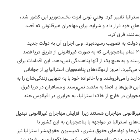
لت استرالیا تغيير كرد. وقتي تونی ابوت نخست‌وزیر این کشور شد،
هاي خود قرار داد و شرایط برای مهاجران غیرقانونی که قصد
رسانند، فرق کرد.
 دولت به تصویب رسیده‌بود، ولی اجرای آن به دولت جديد
واگذار شد به این صورت که دولت استرالیا از سال ۲۰۱۳ تمام پناهجویانی که به صورت غیرقانونی از طریق دریا قصد
رستد و به هیچ یک از آنها پناهندگی نمی‌دهد. این اقدامات برای
‌گيرد. امروز اردوگاه‌های پناهجویان استراليا پر از جوانانی
ند را می‌فروشند و با خانواده خود یا به تنهایی زندگی‌شان را به
ين قايق‌ها يا اصلا به مقصد نمي‌رسند و مسافران در دريا غرق
جویان در خارج از خاک استرالیا، به جزایری در اقیانوس هند
 غیرقانونی مهاجران هستند زیرا افزايش مهاجران غیرقانونی تبدیل
های استرالیا در مواجهه با پناهجویان به این کشور با
مان‌ها و نهادهای حقوق بشری، کمیسیون حقوق‌بشر استرالیا نیز
شت بدون مدت پناهجویانی که در کمپ‌ها نگهداری می‌شوند نیز