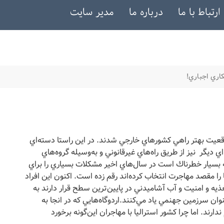
ارتباط با ما
درباره ما
مدیر سایت
كاري اجباري!
موقعيت بهتر راهي كشورهاي خارجي شدند. در اين راستا دسته‌اي
‌اي ديگر نيز از طريق راه‌هاي غيرقانوني و به‌وسيله گروه‌هاي
بسيار خطرناك است در سال‌هاي اخير مشكلات بسياري را براي
ا مقصد مهاجرت انتخاب كرده‌اند رقم زده است. اكنون اين افراد
يه و امنيت و آب آشاميدني در پايين‌ترين سطح قرار دارند به
وان سرزمين جهنمي‌ ياد مي‌كنند.اردوگاه‌هايي كه در انجا به
رند. اما چرا كشور استراليا با مهاجران اين‌گونه برخورد