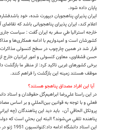
پایان داده شود.
ايران پذيراي پناهجويان ديپورت شده، خود باشدفشارها
اعلام کند، ایران پذیرای پناهجویانی باشد که تقاضای
خارجه استرالیا طي سفر به ايران گفت : سیاست جاری د
کشورشان است و امیدواریم با ادامه همکاری‌ها و مذاکر
قرار شد در همین چارچوب در سطح کنسولی مذاکرات ادام
حسن قشقاوی، معاون کنسولی و امور ایرانیان خارج از ک
برخی کشورهای غربی تاکید کرد: از منظر ما بازگشت داوط
موظف هستند زمینه این بازگشت را فراهم کنند.
آيا اين افراد مصداق پناهجو هستند؟
در اين راستا علي‌رضا ابراهيم‌گل حقوقدان و استاد دا
پروتكل الحاقي آن، بايد ديد اين پناهندگان (چه ايراني
پناهنده تلقي ‌مي‌شوند؟ البته اين بحثي است كه دولت 
اين استاد دا