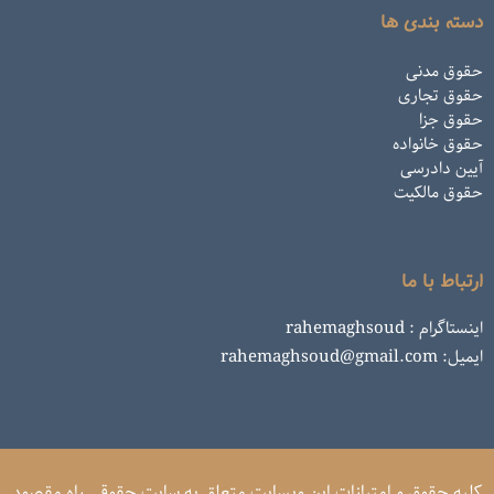
دسته بندی ها
حقوق مدنی
حقوق تجاری
حقوق جزا
حقوق خانواده
آیین دادرسی
حقوق مالکیت
ارتباط با ما
اینستاگرام : rahemaghsoud
ایمیل: rahemaghsoud@gmail.com
کلیه حقوق و امتیازات این وبسایت متعلق به سایت حقوقی راه مقصود