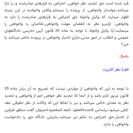
قید شده است حق تجدید نظر خواهی، اعتراض به قرارهای صادرشده و…را دارا
می‏باشد،خواستار واخواهی، از پرونده را می‏نماید.وکلای واخوانده در این زمینه
اظهار می‏دارند که‏ وکیل واخواه حق اعتراض به قرارهای صادرشده را دارد نه
واخواهی. ازاین‏رو نظر به انقضای مهلت واخواهی،تقاضای رد واخواهی را
می‏نمایند.آیا وکیل واخواه با توجه به ماده 35 قانون آیین دادرسی‏ دادگاه‏های
عمومی و انقلاب در امور مدنی،دارای اختیار واخواهی در پرونده حاضر می‏باشد یا
خیر؟
پاسخ:
الف) نظر اکثریت
با توجه به این که واخواهی از مواردی نیست که تصریح به آن برابر ماده 35
قانون مزبور لازم باشد و از آنجا که تجدید نظر خواهی اعم از واخواهی و تجدید
نظر به معنای خاص می‏باشد و نیز با لحاظ این که وکالت از نظر حقوقی عقد
تلقی‏ می‏شود،براساس قاعده«العقود تابعه للمقصود»می‏توان گفت،منظور طرفین
از اختیار،حق اعتراض به حکم نیز می‏باشد.بنابراین دادگاه حق رد دادخواست
واخواهی را ندارد.