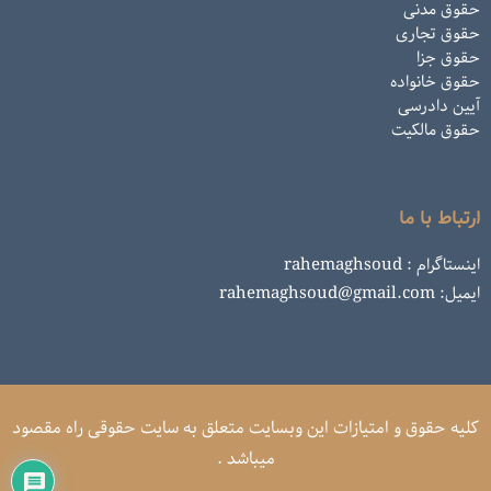
حقوق مدنی
حقوق تجاری
حقوق جزا
حقوق خانواده
آیین دادرسی
حقوق مالکیت
ارتباط با ما
اینستاگرام : rahemaghsoud
ایمیل: rahemaghsoud@gmail.com
کلیه حقوق و امتیازات این وبسایت متعلق به سایت حقوقی راه مقصود
میباشد .