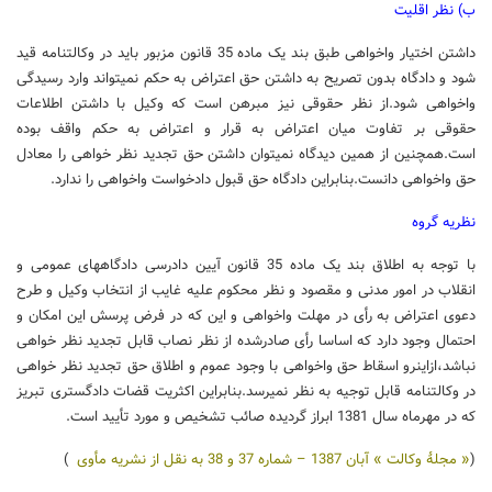
ب) نظر اقلیت
داشتن اختیار واخواهی طبق بند یک ماده 35 قانون مزبور باید در وکالت‏نامه قید
شود و دادگاه بدون تصریح به داشتن‏ حق اعتراض به حکم نمی‏تواند وارد رسیدگی
واخواهی شود.از نظر حقوقی نیز مبرهن است که وکیل با داشتن اطلاعات‏
حقوقی بر تفاوت میان اعتراض به قرار و اعتراض به حکم واقف بوده
است.همچنین از همین دیدگاه نمی‏توان داشتن‏ حق تجدید نظر خواهی را معادل
حق واخواهی دانست.بنابراین دادگاه حق قبول دادخواست واخواهی را ندارد.
نظریه گروه
با توجه به اطلاق بند یک ماده 35 قانون آیین دادرسی دادگاه‏های عمومی و
انقلاب در امور مدنی و مقصود و نظر محکوم علیه غایب از انتخاب وکیل و طرح
دعوی اعتراض به رأی در مهلت واخواهی و این که در فرض پرسش این‏ امکان و
احتمال وجود دارد که اساسا رأی صادرشده از نظر نصاب قابل تجدید نظر خواهی
نباشد،ازاین‏رو اسقاط حق‏ واخواهی با وجود عموم و اطلاق حق تجدید نظر خواهی
در وکالت‏نامه قابل توجیه به نظر نمی‏رسد.بنابراین اکثریت‏ قضات دادگستری تبریز
که در مهرماه سال 1381 ابراز گردیده صائب تشخیص و مورد تأیید است.
(
« مجلۀ وکالت » آبان 1387 – شماره 37 و 38
به نقل از نشریه مأوی
)