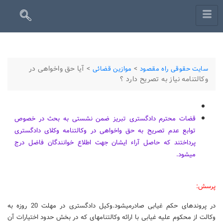
>
>
آیا حق واخواهی در
سایت حقوقی راه مقصود
موازین قضائی
وکالت‏نامه نیاز به تصریح دارد ؟
قضات محترم دادگستری تبریز ضمن نشستی به بحث در خصوص
توابع عدم تصریح به حق واخواهی در وکالت‏نامه وکلای دادگستری
پرداختند که حاصل آراء ایشان جهت اطلاع خوانندگان فاضل درج
می‏شود.
پرسش:
در پرونده‏ای حکم غیابی صادرمی‏شود.وکیل دادگستری در مهلت‏ 20 روزه به
وکالت از محکوم علیه غیابی با ارائه وکالت‏نامه‏ای که‏ در بخش حدود اختیارات آن