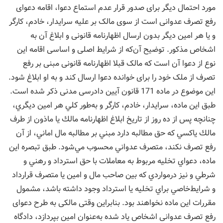
مورد احتمال دیگر برای صدور قرار عدم استماع دعوا، اقامه دعوای
رفع تصرف عدوانی است از سوی مالک بر علیه سرایدار، خادم، کارگر
و یا هر امین دیگر بدون ارسال اظهارنامه قانونی و ابلاغ آن به
اشخاص مذکور. توضیح آن‌که از شرایط اصلی و اساسی اقامه این
نوع از دعوا آن است که مالک قبلا اظهارنامه قانونی مبنی بر رفع
تصرف از ملک خود را برای خوانده دعوا ارسال کند و به او ابلاغ شود.
این موضوع در ماده 171 قانون آیین دادرسی مدنی ذکر شده است.
طبق این ماده، سرايدار، خادم، كارگر و به‌طور كلي هر امين ديگري،
چنانچه پس از ده روز از تاريخ ابلاغ اظهارنامه مالك يا ماذون از طرف
مالك يا‌كسي كه حق مطالبه دارد مبني بر مطالبه مال اماني، از آن
رفع تصرف نکند، متصرف عدواني محسوب مي‌شود. طبق تبصره این
ماده، دعواي تخليه مربوط به معاملات با حق استرداد و رهني و
شرطي و نيز درمواردي كه بين صاحب مال و امين يا متصرف قرارداد
و شرايط‌خاصي براي تخليه يا استرداد وجود داشته باشد، مشمول
مقررات اين ماده نخواهند بود. بنابراین وقتی مالکی به طرح دعوای
رفع تصرف عدوانی اشخاص یاد شده به‌عنوان امین بپردازد، دادگاه