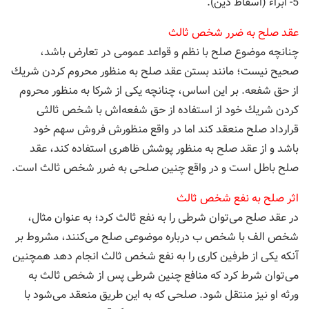
5- ابراء (اسقاط دین).
عقد صلح به ضرر شخص ثالث
چنانچه موضوع صلح با نظم و قواعد عمومی در تعارض باشد،
صحیح نیست؛ مانند بستن عقد صلح به منظور محروم كردن شریك
از حق شفعه. بر این اساس، چنانچه یكی از شركا به منظور محروم
كردن شریك خود از استفاده از حق شفعه‌اش با شخص ثالثی
قرارداد صلح منعقد کند اما در واقع منظورش فروش سهم خود
باشد و از عقد صلح به منظور پوشش ظاهری استفاده كند، عقد
صلح باطل است و در واقع چنین صلحی به ضرر شخص ثالث است.
اثر صلح به نفع شخص ثالث
در عقد صلح می‌توان شرطی را به نفع ثالث كرد؛ به عنوان مثال،
شخص الف با شخص ب درباره موضوعی صلح می‌كنند، مشروط بر
آنكه یكی از طرفین كاری را به نفع شخص ثالث انجام دهد همچنین
می‌توان شرط كرد كه منافع چنین شرطی پس از شخص ثالث به
ورثه او نیز منتقل شود. صلحی كه به این طریق منعقد می‌شود با