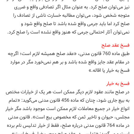
نیز می‌توان صلح كرد. به عنوان مثال اگر تصادفی واقع و ضرری
متوجه شخص شود، می‌توان مطالبه خسارت ناشی از تصادف را
صلح كرد اما باید جرمی واقع شده باشد تا صلح واقع شود و
نمی‌توان آثار احتمالی جرمی كه هنوز واقع نشده است را صلح کرد.
فسخ عقد صلح
طبق ماده 760 قانون مدنی، «عقد صلح همیشه لازم است؛ اگرچه
در مقام عقد جایز واقع شده باشد و بر هم نمی‌خورد مگر در موارد
فسخ به خیار یا اقاله.»
فسخ به خیار
در صلح مانند عقود لازم دیگر ممکن است هر یک از خیارات مختص
به بیع جاری شود، چنان که ماده 456 قانون مدنی می‌گوید: «تمام
انواع خیار در جمیع معاملات لازم ممکن است موجود باشد مگر خیار
مجلس، حیوان و تاخیر ثمن که مخصوص بیع است». قانون مدنی
در ماده 764 قانون مدنی درباره صلح، فقط از خیار تدلیس نام برده
است و می‌گوید: «تدلیس در عقد صلح موجب خیار فسخ است»