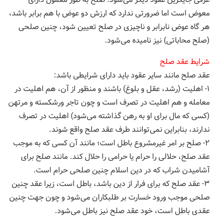
معوض است اما ضرورتی ندارد كه ارزش دو عوض با هم برابر باشد،
هر گاه عوض نابرابر و ناچیزی در صلح تعیین شود، چنین صلحی
(صلح محاباتی) نیز نامیده می‌شود.
شرایط عقد صلح
عقد صلح مانند سایر عقود باید دارای شرایطی باشد:
۱- اهلیت (رشد، عقل و بلوغ) باشند و منظور از آن، هم اهلیت در
معامله و هم اهلیت در تصرف است و چون تاجر ورشكسته و مرتهن
(كسی كه مال برای او به رهن گذاشته می‌شود) اهلیت در تصرف
ندارند، بنابراین نمی‌توانند طرف عقد صلح واقع شوند.
۲- صلح بر امر غیرمشروع باطل است؛ مانند آن كسی كه به موجب
عقد صلح، حلالی را حرام یا حرامی را حلال كند. مانند صلح برای
آشامیدن شراب كه در دین اسلام چنین صلحی حرام است.
۳- عقد صلح كه برای فرار از دین باشد، باطل است، زیرا عقد چنین
صلحی موجب ورود خسارت بر طلبكاران می‌شود و چون جهت چنین
عقدی باطل است، خود عقد صلح نیز باطل می‌شود.