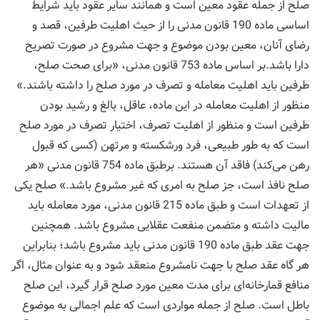
صلح از جمله عقود معین است و همانند سایر عقود باید شرایط
اساسی ماده 190 قانون مدنی را از حیث اهلیت طرفین، قصد و
رضای آنان، معین بودن موضوع و جهت مشروع در صورت تصریح
دارا باشد.بر اساس ماده 753 قانون مدنی، «برای صحت صلح،
طرفین باید اهلیت معامله و تصرف در مورد صلح را داشته باشند.»
منظور از اهلیت معامله در این ماده، عاقل، بالغ و رشید بودن
طرفین است و منظور از اهلیت تصرف، اختیار تصرف در مورد صلح
است که به طور طبیعی، فرد ورشکسته و مرتهن (کسی که قبول
رهن می‌کند) فاقد آن هستند. برطبق ماده 754 قانون مدنی «هر
صلح نافذ است، جز صلح به امری که غیر مشروع باشد.» صلح یکی
از تعهدات است و طبق ماده 215 قانون مدنی، مورد معامله باید
مالیت داشته و متضمن منفعت عقلایی مشروع باشد. همچنین
جهت عقد طبق ماده 190 قانون مدنی باید مشروع باشد؛ بنابراین
هر گاه عقد صلح با جهت نامشروع منعقد شود و به عنوان مثال، اگر
منافع قمارخانه‌ای برای مدت معین مورد صلح قرار گیرد، این صلح
باطل است. صلح از جمله مواردی است که علم اجمالی به موضوع