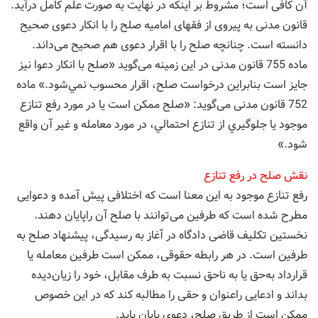
آن کافی است؛ مشروط بر اینکه در نهایت به صورت علم کامل درآید.
قانون مدنی به پیروی از فقهای امامیه صلح را با انکار دعوی صحیح
دانسته است. چنانچه صلح را با اقرار دعوی هم صحیح می‌داند.
ماده 755 قانون مدنی در این زمینه می‌گوید «صلح با انکار دعوا نيز
جايز است بنابراين درخواست صلح، اقرار محسوب نمي‌شود.» ماده
752 قانون مدنی می‌گوید: «صلح ممکن است يا در مورد رفع تنازع
موجود يا جلوگيري از تنازع احتمالي، در مورد معامله و غير آن واقع
شود.»
نقش صلح در رفع تنازع
رفع تنازع موجود به این معنا است که اختلافی پیش ‌آمده و دعوایی
مطرح شده است که طرفین می‌توانند با صلح آن راپایان دهند.
نخستین تکلیف قاضی دادگاه در آغاز به رسیدگی، پیشنهاد صلح به
طرفین است. در هر رابطه حقوقی، ممکن است طرفین معامله یا
قرارداد به‌حق یا به ناحق نسبت به طرف مقابل، خود را زیان‌دیده
بداند و ادعایی راعنوان و حقی را مطالبه کند که در این خصوص
ممکن است از طریق صلح، دعوی پایان یابد.