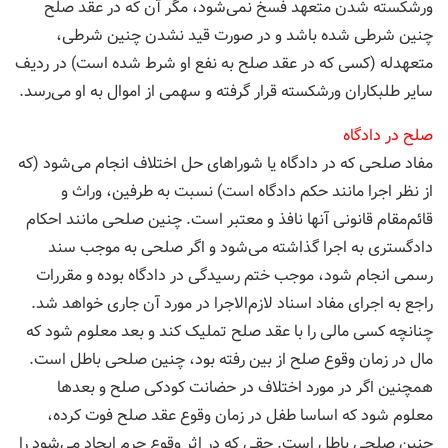
ورشكسته شدن متعهد فسخ نمی‌شود، مگر آن كه در عقد صلح
چنین شرطی شده باشد و در صورت قید نشدن چنین شرطی،
متعهدله (كسی كه در عقد صلح به نفع او شرط شده است) در ردیف
سایر طلبكاران ورشكسته قرار گرفته و سهمی از اموال به او می‌رسد.
صلح در دادگاه
مفاد صلحی كه در دادگاه یا شوراهای حل اختلاف انجام می‌شود (كه
از نظر اجرا مانند حكم دادگاه است) نسبت به طرفین، وراث و
قائم‌مقام قانونی آنها نافذ و معتبر است. چنین صلحی مانند احكام
دادگستری به اجرا گذاشته می‌شود و اگر صلحی به موجب سند
رسمی انجام شود، موجب ختم رسیدگی در دادگاه بوده و مقررات
راجع به اجرای مفاد اسناد لازم‌الاجرا در مورد آن جاری خواهد شد.
چنانچه كسی مالی را با عقد صلح تملیک كند و بعد معلوم شود كه
مال در زمان وقوع صلح از بین رفته بود، چنین صلحی باطل است.
همچنین اگر در مورد اختلاف در حضانت كودكی صلح و بعدها
معلوم شود كه اساسا طفل در زمان وقوع عقد صلح فوت كرده،
چنین صلحی باطل است. حقی كه در اثر وقوع جرم ایجاد می‌شود را